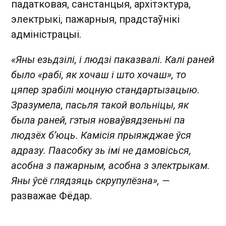
падатковая, санстанцыя, архітэктура,
электрыкі, пажарныя, прадстаўнікі
адміністрацыі.
«Яны езьдзілі, і людзі паказвалі. Калі раней
было «рабі, як хочаш і што хочаш», то
цяпер зрабілі моцную стандартызацыю.
Зразумела, пасьля такой вольніцы, як
была раней, гэтыя новаўвядзеньні па
людзёх б’юць. Камісія прыяжджае ўся
адразу. Паасобку зь імі не дамовісься,
асобна з пажарным, асобна з электрыкам.
Яны ўсё глядзяць скрупулёзна», —
разважае Фёдар.