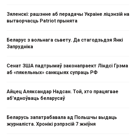
Зяленскі: рашэнне аб перадачы Украіне ліцэнзій на
вытворчасць Patriot прынята
Беларус з вольнага сьвету. Да стагодзьдзя Янкі
Запрудніка
Сенат ЗША падтрымаў законапраект Ліндсі Грэма
аб «пякельных» санкцыях супраць РФ
Айцец Аляксандар Надсан. Той, хто працягвае
аб'ядноўваць беларусаў
Беларусь запатрабавала ад Польшчы выдаць
журналіста. Хронікі рэпрэсій 7 жніўня