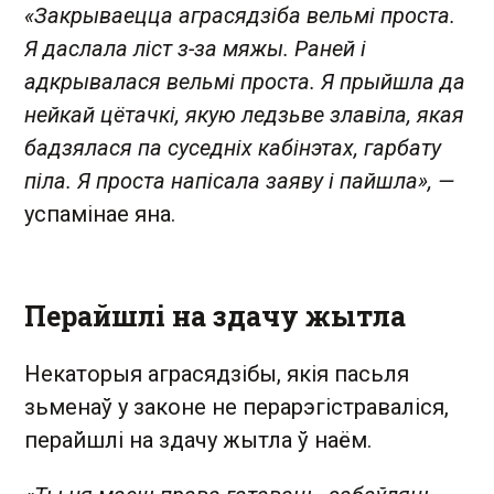
«Закрываецца аграсядзіба вельмі проста.
Я даслала ліст з-за мяжы. Раней і
адкрывалася вельмі проста. Я прыйшла да
нейкай цётачкі, якую ледзьве злавіла, якая
бадзялася па суседніх кабінэтах, гарбату
піла. Я проста напісала заяву і пайшла», —
успамінае яна.
Перайшлі на здачу жытла
Некаторыя аграсядзібы, якія пасьля
зьменаў у законе не перарэгістраваліся,
перайшлі на здачу жытла ў наём.