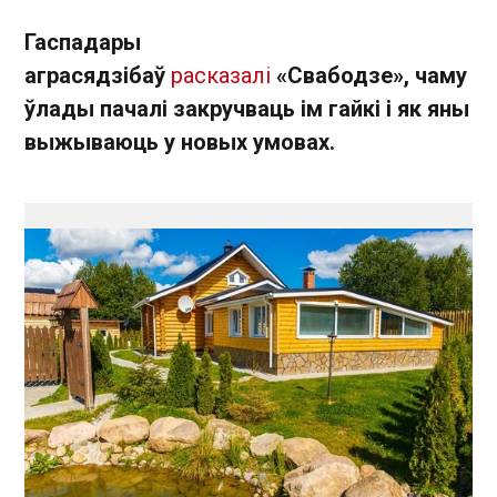
Гаспадары
аграсядзібаў
расказалі
«Свабодзе», чаму
ўлады пачалі закручваць ім гайкі і як яны
выжываюць у новых умовах.