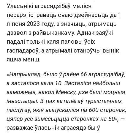
Уласьнікі аграсядзібаў меліся
перарэгістраваць сваю дзейнасьць да 1
ліпеня 2023 году, а значыць, атрымаць
дазвол з райвыканкаму. Аднак заяўкі
падалі толькі каля паловы ўсіх
гаспадароў, а атрымалі станоўчы вынік
яшчэ менш.
«Напрыклад, было ў раёне 66 аграсядзібаў,
а засталося каля 10. Засталіся найбольш
заможныя, вакол Менску, дзе былі моцныя
інвэстыцыі. З тых каталёгаў турыстычных
паслугаў, якія выпускаліся па 600 старонак,
цяпер усё зьмесьціцца старонках на 50», —
разважае ўласьнік аграсядзібы ў