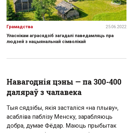
Грамадства
25.06.2022
Уласнікам аграсядзіб загадалі паведамляць пра
людзей з нацыянальнай сімволікай
Навагоднія цэны — па 300-400
даляраў з чалавека
Тыя сядзібы, якія засталіся «на плыву»,
асабліва паблізу Менску, зарабляюць
добра, думае Фёдар. Маюць прыбытак