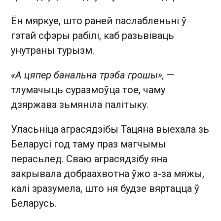
Ён мяркуе, што раней паслабленьні ў
гэтай сфэры рабілі, каб разьвіваць
унутраны турызм.
«А цяпер банальна трэба грошы»,
—
тлумачыць суразмоўца тое, чаму
дзяржава зьмяніла палітыку.
Уласьніца аграсядзібы Тацяна выехала зь
Беларусі год таму праз магчымы
перасьлед. Сваю аграсядзібу яна
закрывала добраахвотна ўжо з-за мяжы,
калі зразумела, што ня будзе вяртацца ў
Беларусь.