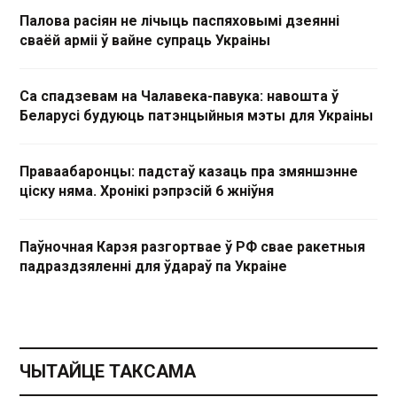
Палова расіян не лічыць паспяховымі дзеянні
сваёй арміі ў вайне супраць Украіны
Са спадзевам на Чалавека-павука: навошта ў
Беларусі будуюць патэнцыйныя мэты для Украіны
Праваабаронцы: падстаў казаць пра змяншэнне
ціску няма. Хронікі рэпрэсій 6 жніўня
Паўночная Карэя разгортвае ў РФ свае ракетныя
падраздзяленні для ўдараў па Украіне
ЧЫТАЙЦЕ ТАКСАМА