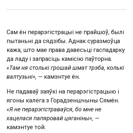
Сам ён перарэгістрацыі не прайшоў, былі
пытаньні да сядзібы. Аднак суразмоўца
кажа, што мае права давесьці гаспадарку
да ладу і запрасіць камісію паўторна.
«Там ня столькі грошай шмат трэба, колькі
валтузьні», —
камэнтуе ён.
Не падаваў заяўкі на перарэгістрацыю і
ягоны калега з Горадзеншчыны Сямён.
«Я не перарэгістраваўся, бо мне не
хацелася папяровай цяганіны», —
камэнтуе той.