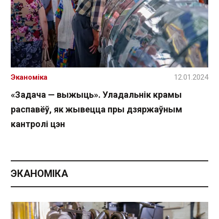
Эканоміка
12.01.2024
«Задача — выжыць». Уладальнік крамы
распавёў, як жывецца пры дзяржаўным
кантролі цэн
ЭКАНОМІКА