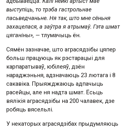
адбываецца. Калі нейкі артыст мае
выступіць, то трэба гастрольнае
пасьведчаньне. Ня так, што мне сёньня
захацелася, а заўтра я атрымаў. Гэта шмат
цяганіны», —
тлумачыць ён.
Сямён зазначае, што аграсядзібы цяпер
больш працуюць як рэстарацыі для
карпаратываў, юбілеяў, дзён
нараджэньня, адзначаюць 23 лютага і 8
сакавіка. Прыяжджаюць адпачыць
расейцы, але ня надта шмат. Ёсьць
вялікія аграсядзібы на 200 чалавек, дзе
робяць вясельлі.
У некаторых аграсядзібах прыдумляюць