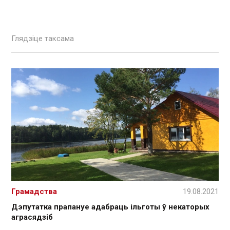
Глядзіце таксама
Грамадства
19.08.2021
Дэпутатка прапануе адабраць ільготы ў некаторых
аграсядзіб