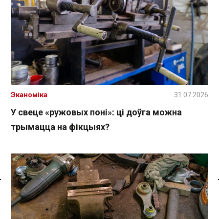
Эканоміка
31.07.2026
У свеце «ружовых поні»: ці доўга можна
трымацца на фікцыях?
Спасылка без VPN