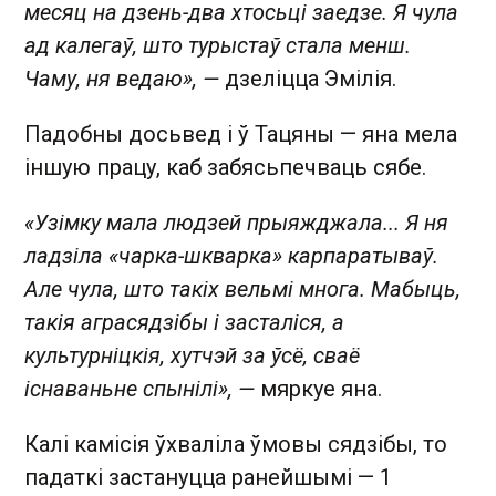
месяц на дзень-два хтосьці заедзе. Я чула
ад калегаў, што турыстаў стала менш.
Чаму, ня ведаю», —
дзеліцца Эмілія.
Падобны досьвед і ў Тацяны — яна мела
іншую працу, каб забясьпечваць сябе.
«Узімку мала людзей прыяжджала... Я ня
ладзіла «чарка-шкварка» карпаратываў.
Але чула, што такіх вельмі многа. Мабыць,
такія аграсядзібы і засталіся, а
культурніцкія, хутчэй за ўсё, сваё
існаваньне спынілі», —
мяркуе яна.
Калі камісія ўхваліла ўмовы сядзібы, то
падаткі застануцца ранейшымі — 1