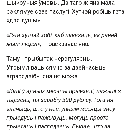
шыкоўныя ўмовы. Да таго ж яна мала
рэклямуе свае паслугі. Хутчэй робіць гэта
«для душы».
«Гэта хутчэй хобі, каб паказаць, як раней
жылі людзі», —
расказвае яна.
Таму і прыбытак нерэгулярны.
Утрымліваць сям’ю за дзейнасьць
аграсядзібы яна ня можа.
«Калі ў адным месяцы прыехалі, пажылі з
тыдзень, ты зарабіў 300 рублёў. Гэта ня
значыць, што ў наступным месяцы зноў
прыедуць і пажывуць. Могуць проста
прыехаць і паглядзець. Бывае, што за