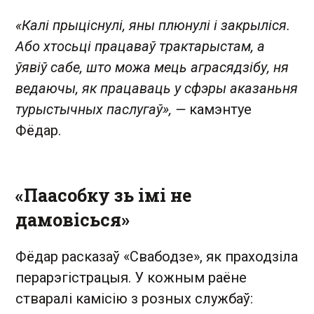
«Калі прыціснулі, яны плюнулі і закрыліся.
Або хтосьці працаваў трактарыстам, а
ўявіў сабе, што можа мець аграсядзібу, ня
ведаючы, як працаваць у сфэры аказаньня
турыстычных паслугаў», —
камэнтуе
Фёдар.
«Паасобку зь імі не
дамовісься»
Фёдар расказаў «Свабодзе», як праходзіла
перарэгістрацыя. У кожным раёне
стваралі камісію з розных службаў: