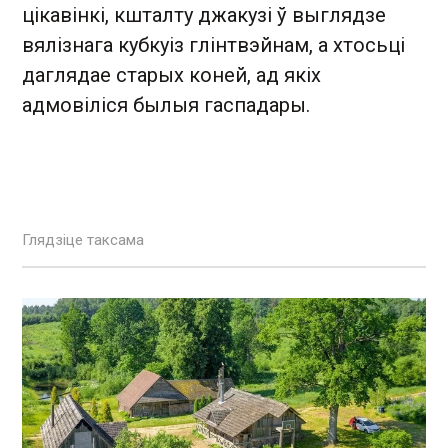
цікавінкі, кшталту джакузі ў выглядзе
вялізнага кубкуіз глінтвэйнам, а хтосьці
даглядае старых коней, ад якіх
адмовіліся былыя гаспадары.
Глядзіце таксама