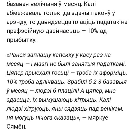
базавая велічыня ў месяц. Калі
абмежавала толькі да здачы пакояў у
арэнду, то давядзецца плаціць падатак на
прафэсійную дзейнасьць — 10% ад
прыбытку.
«Раней заплаціў капейку ў касу раз на
месяц — і мазгі не былі занятыя падаткамі.
Цяпер прыехалі госьці — трэба іх аформіць,
10% трэба адлічваць. Зрабілі б 2-3 базавыя
ў месяц — людзі б плацілі! А цяпер, мне
здаецца, іх вымушаюць хітрыць. Калі
людзі хітруюць, яны сядзяць пад венікам,
ня могуць нічога сказаць», —
мяркуе
Сямён.