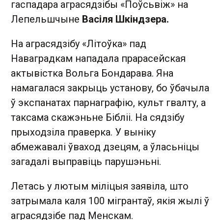
гаспадара аграсядзібы «Поўсьвіж» на
Лепельшчыне
Васіля Шкіндзера.
На аграсядзібу «Літоўка» пад
Наваградкам нападала прарасейская
актывістка Вольга Бондарава. Яна
намагалася закрыць установу, бо ўбачыла
ў экспанатах парнаграфію, культ гвалту, а
таксама скажэньне Бібліі. На сядзібу
прыходзіла праверка. У выніку
абмежавалі ўваход дзецям, а ўласьніцы
загадалі выправіць парушэньні.
Летась у лютым міліцыя заявіла, што
затрымала каля 100 мігрантаў, якія жылі ў
аграсядзібе пад Менскам.