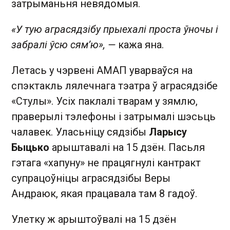
затрыманьня невядомыя.
«У тую аграсядзібу прыехалі проста ўночы і
забралі ўсю сям’ю», —
кажа яна.
Летась у чэрвені АМАП уварваўся на
спэктакль лялечнага тэатра ў аграсядзібе
«Стулы». Усіх паклалі тварам у зямлю,
праверылі тэлефоны і затрымалі шэсьць
чалавек. Уласьніцу сядзібы
Ларысу
Быцько
арыштавалі на 15 дзён. Пасьля
гэтага «хапуну» не працягнулі кантракт
супрацоўніцы аграсядзібы Веры
Андраюк, якая працавала там 8 гадоў.
Улетку ж арыштоўвалі на 15 дзён