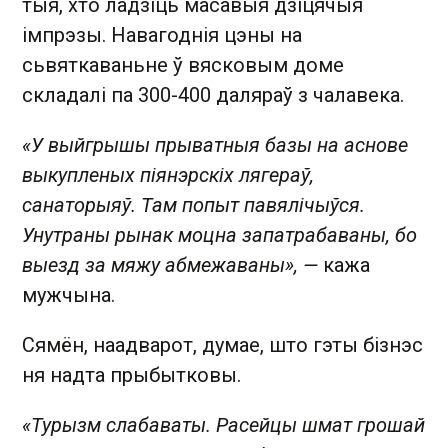
тыя, хто ладзіць масавыя дзіцячыя
імпрэзы. Навагоднія цэны на
сьвяткаваньне ў вясковым доме
складалі па 300-400 даляраў з чалавека.
«У выйгрышы прыватныя базы на аснове
выкупленых піянэрскіх лягераў,
санаторыяў. Там попыт павялічыўся.
Унутраны рынак моцна запатрабаваны, бо
выезд за мяжу абмежаваны», —
кажа
мужчына.
Сямён, наадварот, думае, што гэты бізнэс
ня надта прыбытковы.
«Турызм слабаваты. Расейцы шмат грошай