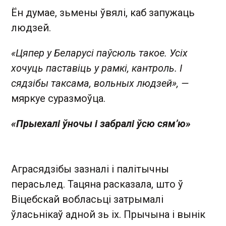
Ён думае, зьмены ўвялі, каб запужаць
людзей.
«Цяпер у Беларусі паўсюль такое. Усіх
хочуць паставіць у рамкі, кантроль. І
сядзібы таксама, вольных людзей», —
мяркуе суразмоўца.
«Прыехалі ўночы і забралі ўсю сям’ю»
Аграсядзібы зазналі і палітычны
перасьлед. Тацяна расказала, што ў
Віцебскай вобласьці затрымалі
ўласьнікаў адной зь іх. Прычына і вынік