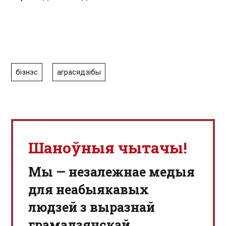
бізнэс
аграсядзібы
Шаноўныя чытачы!
Мы — незалежнае медыя
для неабыякавых
людзей з выразнай
грамадзянскай