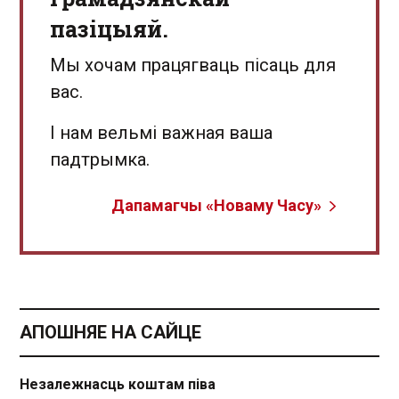
пазіцыяй.
Мы хочам працягваць пісаць для
вас.
І нам вельмі важная ваша
падтрымка.
Дапамагчы «Новаму Часу»
АПОШНЯЕ НА САЙЦЕ
Незалежнасць коштам піва