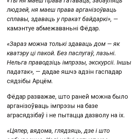
«Ты ня маеш права гатаваць, забаўляць
людзей, ня маеш права арганізоўваць
сплавы, здаваць у пракат байдаркі», —
камэнтуе абмежаваньні Фёдар.
«Зараз можна толькі здаваць дом — як
кватэру ці пакой. Без паслугаў, лазьні.
Нельга праводзіць імпрэзы, экскурсіі. Іншы
падатак»,
— дадае яшчэ адзін гаспадар
сядзібы Арцём.
Фёдар разважае, што раней можна было
арганізоўваць імпрэзы на базе
аграсядзібаў і не пытацца дазволу на іх.
«Цяпер, вядома, глядзяць, дзе і што