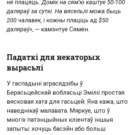
ня плацяць. Домік на сям’ю каштуе 50-100
даляраў за суткі. На вясельлі можа быць
200 чалавек, і кожны плаціць ад $50
даляраў», —
камэнтуе Сямён.
Падаткі для некаторых
вырасьлі
У гаспадыні аграсядзібы ў
Берасьцейскай вобласьці Эміліі простая
вясковая хата для гасьцей. Яна кажа, што
наведнікаў малавата. Мяркуе, што ў
многіх патэнцыйных кліентаў іншыя
запыты: хочуць басэйн або больш