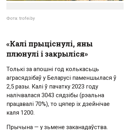
Фота: trofei.by
«Калі прыціснулі, яны
плюнулі і закрыліся»
Толькі за апошні год колькасьць
аграсядзібаў у Беларусі паменшылася ў
2,5 разы. Калі ў пачатку 2023 году
налічвалася 3043 сядзібы (рэальна
працавалі 70%), то цяпер іх дзейнічае
каля 1200.
Прычына — у зьмене заканадаўства.