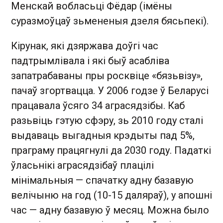
Менскай вобласьці Фёдар (імёны
суразмоўцаў зьмененыя дзеля бясьпекі).
Кірунак, які дзяржава доўгі час
падтрымлівала і які быў асабліва
запатрабаваны пры росквіце «бязьвізу»,
пачаў згортвацца. У 2006 годзе ў Беларусі
працавала ўсяго 34 аграсядзібы. Каб
разьвіць гэтую сфэру, зь 2010 году сталі
выдаваць выгадныя крэдыты пад 5%,
праграму працягнулі да 2030 году. Падаткі
ўласьнікі аграсядзібаў плацілі
мінімальныя — спачатку адну базавую
велічыню на год (10-15 даляраў), у апошні
час — адну базавую ў месяц. Можна было