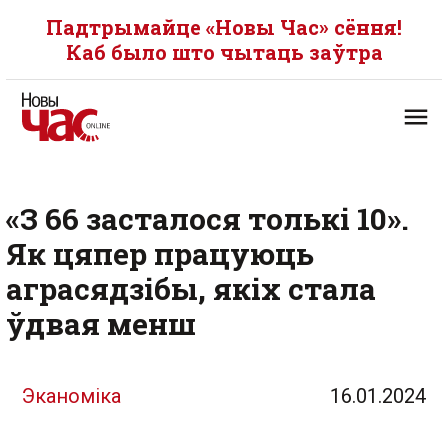
Падтрымайце «Новы Час» сёння!
Каб было што чытаць заўтра
«З 66 засталося толькі 10».
Як цяпер працуюць
аграсядзібы, якіх стала
ўдвая менш
Эканоміка
16.01.2024