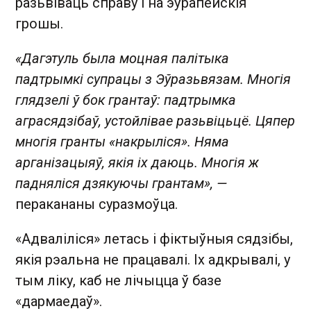
разьвіваць справу і на эўрапейскія
грошы.
«Дагэтуль была моцная палітыка
падтрымкі супрацы з Эўразьвязам. Многія
глядзелі ў бок грантаў: падтрымка
аграсядзібаў, устойлівае разьвіцьцё. Цяпер
многія гранты «накрыліся». Няма
арганізацыяў, якія іх даюць. Многія ж
падняліся дзякуючы грантам», —
перакананы суразмоўца.
«Адваліліся» летась і фіктыўныя сядзібы,
якія рэальна не працавалі. Іх адкрывалі, у
тым ліку, каб не лічыцца ў базе
«дармаедаў».