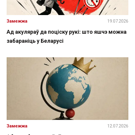
Замежжа
19.07.2026
Ад акуляраў да поціску рукі: што яшчэ можна
забараніць у Беларусі
Замежжа
12.07.2026