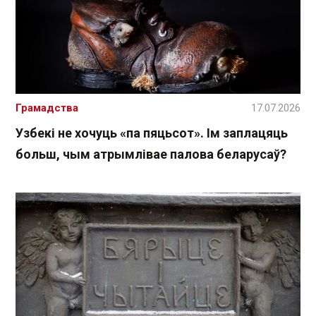
Грамадства
17.07.2026
Узбекі не хочуць «па пяцьсот». Ім заплацяць
больш, чым атрымлівае палова беларусаў?