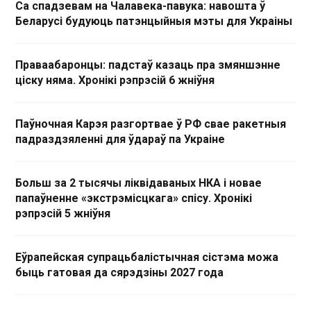
Са спадзевам на Чалавека-павука: навошта ў
Беларусі будуюць патэнцыйныя мэты для Украіны
Праваабаронцы: падстаў казаць пра змяншэнне
ціску няма. Хронікі рэпрэсій 6 жніўня
Паўночная Карэя разгортвае ў РФ свае ракетныя
падраздзяленні для ўдараў па Украіне
Больш за 2 тысячы ліквідаваных НКА і новае
папаўненне «экстрэмісцкага» спісу. Хронікі
рэпрэсій 5 жніўня
Еўрапейская супрацьбалістычная сістэма можа
быць гатовая да сярэдзіны 2027 года