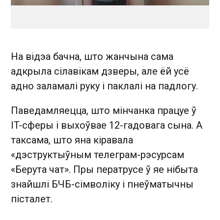
На відэа бачна, што жанчына сама
адкрыла сілавікам дзверы, але ёй усё
адно заламалі руку і паклалі на падлогу.
Паведамляецца, што мінчанка працуе ў
IT-сферы і выхоўвае 12-гадовага сына. А
таксама, што яна кіравала
«дэструктыўным телеграм-рэсурсам
«Берута чат». Пры ператрусе ў яе нібыта
знайшлі БЧБ-сімволіку і пнеўматычны
пісталет.