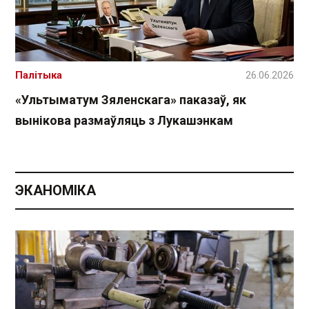
Палітыка
26.06.2026
«Ультыматум Зяленскага» паказаў, як
вынікова размаўляць з Лукашэнкам
ЭКАНОМІКА