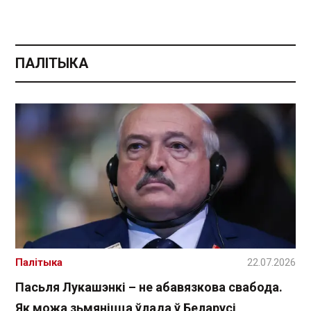
ПАЛІТЫКА
Палітыка
22.07.2026
Пасьля Лукашэнкі – не абавязкова свабода.
Як можа зьмяніцца ўлада ў Беларусі