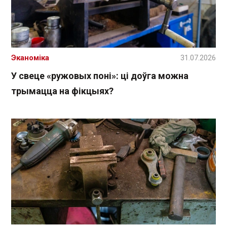
Эканоміка
31.07.2026
У свеце «ружовых поні»: ці доўга можна
трымацца на фікцыях?