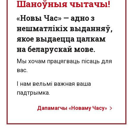
Шаноўныя чытачы!
«Новы Час» — адно з
нешматлікіх выданняў,
якое выдаецца цалкам
на беларускай мове.
Мы хочам працягваць пісаць для
вас.
І нам вельмі важная ваша
падтрымка.
Дапамагчы «Новаму Часу»