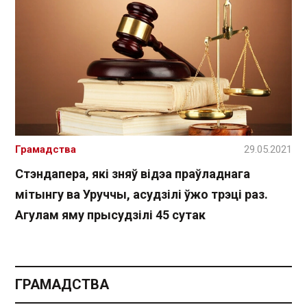
Грамадства
29.05.2021
Стэндапера, які зняў відэа праўладнага
мітынгу ва Уруччы, асудзілі ўжо трэці раз.
Агулам яму прысудзілі 45 сутак
ГРАМАДСТВА