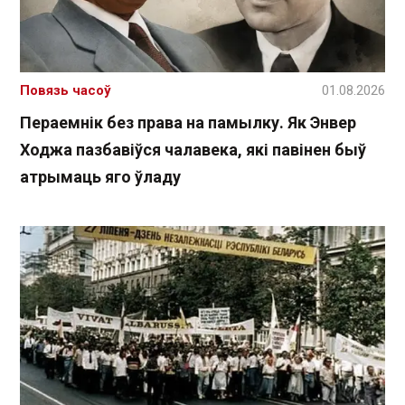
Повязь часоў
01.08.2026
Пераемнік без права на памылку. Як Энвер
Ходжа пазбавіўся чалавека, які павінен быў
атрымаць яго ўладу