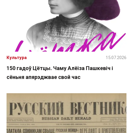
Культура
15.07.2026
150 гадоў Цётцы. Чаму Алёіза Пашкевіч і
сёньня апярэджвае свой час