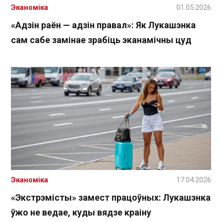
Эканоміка
01.05.2026
«Адзін раён — адзін правал»: Як Лукашэнка
сам сабе замінае зрабіць эканамічны цуд
Эканоміка
17.04.2026
«Экстрэмісты» замест працоўных: Лукашэнка
ўжо не ведае, куды вядзе краіну