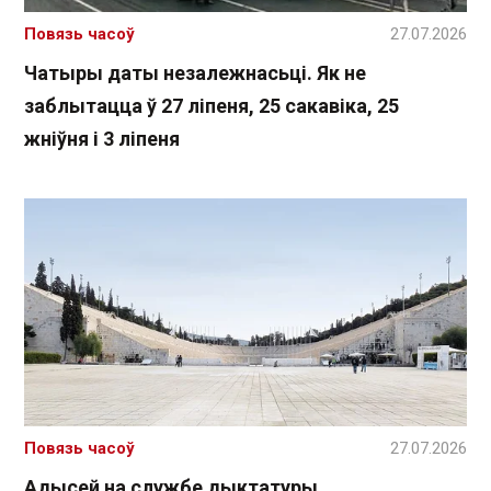
Повязь часоў
27.07.2026
Чатыры даты незалежнасьці. Як не
заблытацца ў 27 ліпеня, 25 сакавіка, 25
жніўня і 3 ліпеня
Повязь часоў
27.07.2026
Адысей на службе дыктатуры