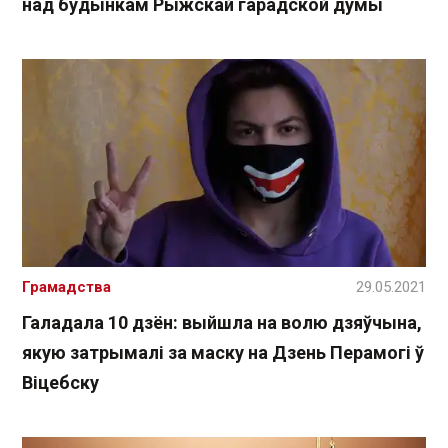
над будынкам Рыжскай гарадской думы
Грамадства
29.05.2021
Галадала 10 дзён: выйшла на волю дзяўчына,
якую затрымалі за маску на Дзень Перамогі ў
Віцебску