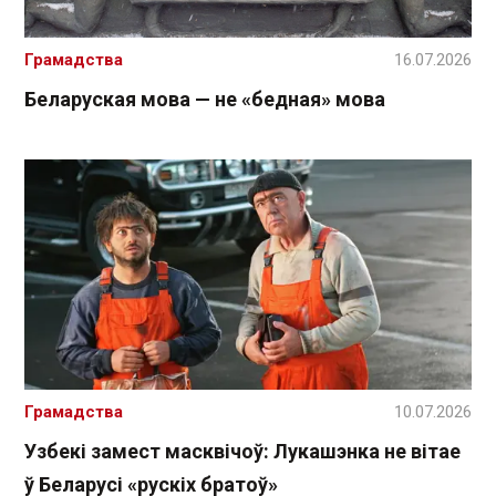
Грамадства
16.07.2026
Беларуская мова — не «бедная» мова
Грамадства
10.07.2026
Узбекі замест масквічоў: Лукашэнка не вітае
ў Беларусі «рускіх братоў»