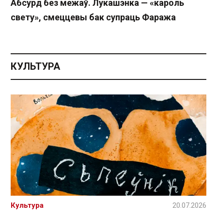
Абсурд без межаў. Лукашэнка — «кароль
свету», смеццевы бак супраць Фаража
КУЛЬТУРА
Культура
20.07.2026