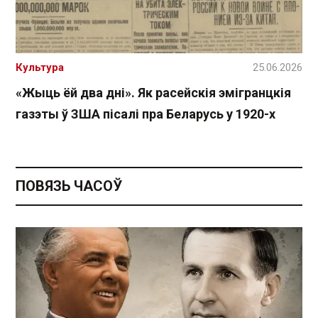
Культура
25.06.2026
«Жыць ёй два дні». Як расейскія эмігранцкія
газэты ў ЗША пісалі пра Беларусь у 1920-х
ПОВЯЗЬ ЧАСОЎ