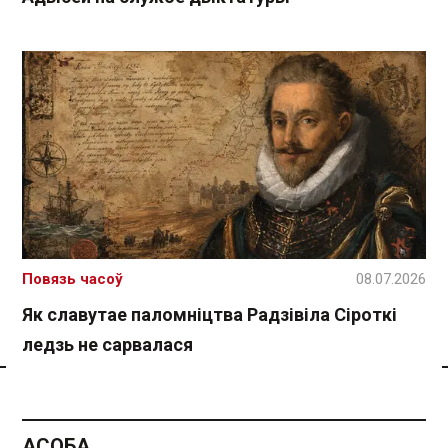
Повязь часоў
08.07.2026
Як славутае паломніцтва Радзівіла Сіроткі
ледзь не сарвалася
Спасылка без VPN
АСОБА