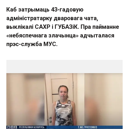
Каб затрымаць 43-гадовую
адміністратарку дваровага чата,
выклікалі САХР і ГУБАЗіК. Пра пайманне
«небяспечнага злачынца» адчыталася
прэс-служба МУС.