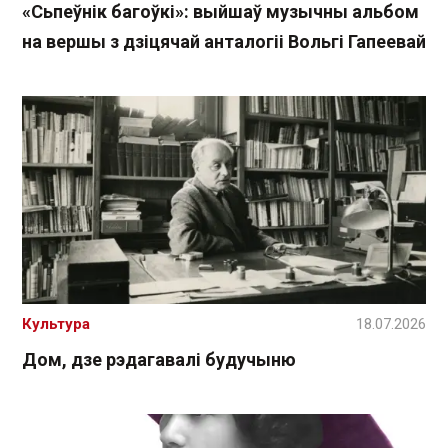
«Сьпеўнік багоўкі»: выйшаў музычны альбом
на вершы з дзіцячай анталогіі Вольгі Гапеевай
Культура
18.07.2026
Дом, дзе рэдагавалі будучыню