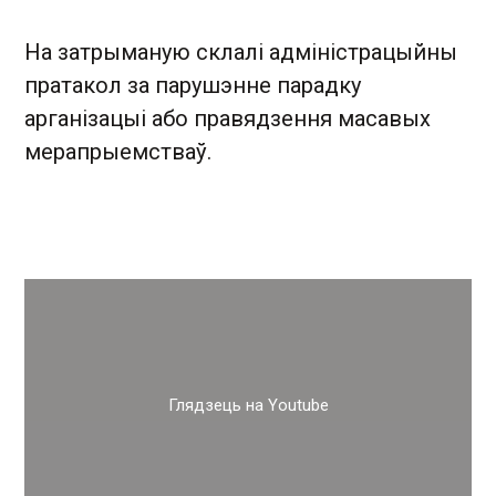
На затрыманую склалі адміністрацыйны
пратакол за парушэнне парадку
арганізацыі або правядзення масавых
мерапрыемстваў.
Глядзець на Youtube