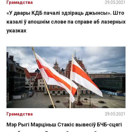
Грамадства
29.05.2021
«У двары КДБ пачалі здзіраць джынсы». Што
казалі ў апошнім слове па справе аб лазерных
указках
Грамадства
29.05.2021
Мэр Рыгі Марціньш Стакіс вывесіў БЧБ-сцягі