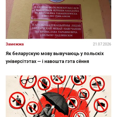
Замежжа
21.07.2026
Як беларускую мову вывучаюць у польскіх
універсітэтах — і навошта гэта сёння