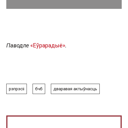
Паводле
«Еўрарадыё»
.
рэпрэсіі
бчб
дваравая актыўнасць