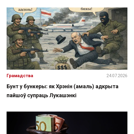
Грамадства
24.07.2026
Бунт у бункеры: як Хрэнін (амаль) адкрыта
пайшоў супраць Лукашэнкі