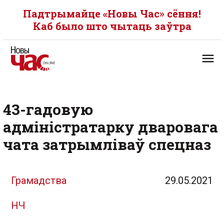
Падтрымайце «Новы Час» сёння!
Каб было што чытаць заўтра
43-гадовую
адміністратарку дваровага
чата затрымліваў cпецназ
Грамадства
29.05.2021
НЧ