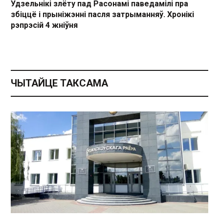
Удзельнікі злёту пад Расонамі паведамілі пра
збіццё і прыніжэнні пасля затрыманняў. Хронікі
рэпрэсій 4 жніўня
ЧЫТАЙЦЕ ТАКСАМА