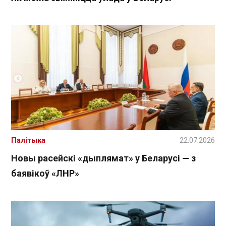
Палітыка
22.07.2026
Новы расейскі «дыплямат» у Беларусі — з
баявікоў «ЛНР»