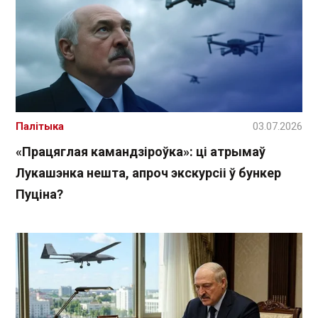
Палітыка
03.07.2026
«Працяглая камандзіроўка»: ці атрымаў
Лукашэнка нешта, апроч экскурсіі ў бункер
Пуціна?