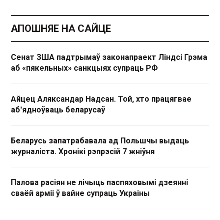
АПОШНЯЕ НА САЙЦЕ
Сенат ЗША падтрымаў законапраект Ліндсі Грэма
аб «пякельных» санкцыях супраць РФ
Айцец Аляксандар Надсан. Той, хто працягвае
аб'ядноўваць беларусаў
Беларусь запатрабавала ад Польшчы выдаць
журналіста. Хронікі рэпрэсій 7 жніўня
Палова расіян не лічыць паспяховымі дзеянні
сваёй арміі ў вайне супраць Украіны