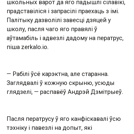
школьных варот да яго падышлі сілавікі,
прадставіліся і запрасілі праехаць з імі.
Палітыку дазволілі завесці дзяцей у
школу, пасля чаго яго правялі ў
аўтамабіль і адвезлі дадому на ператрус,
піша zerkalo.io.
— Рабілі ўсё карэктна, але старанна.
Заглядвалі ў кожную скрыню, усюды
глядзелі, — распавёў Андрэй Дзмітрыеў.
Пасля ператрусу ў яго канфіскавалі ўсю
тэхніку і павезлі на допыт, які