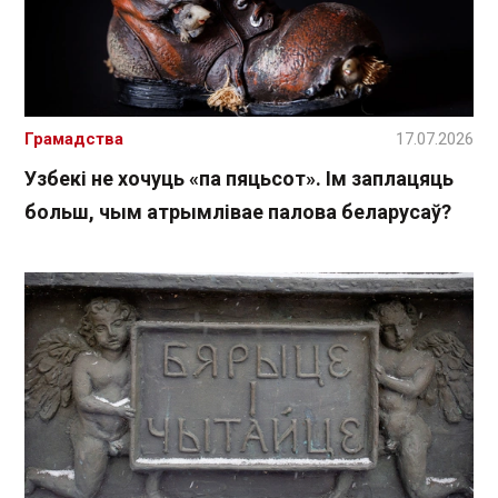
Грамадства
17.07.2026
Узбекі не хочуць «па пяцьсот». Ім заплацяць
больш, чым атрымлівае палова беларусаў?