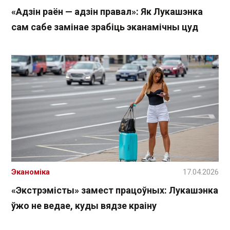
«Адзін раён — адзін правал»: Як Лукашэнка
сам сабе замінае зрабіць эканамічны цуд
Эканоміка
17.04.2026
«Экстрэмісты» замест працоўных: Лукашэнка
ўжо не ведае, куды вядзе краіну