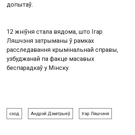
допытаў.
12 жніўня стала вядома, што Ігар
Ляшчэня затрыманы ў рамках
расследавання крымінальнай справы,
узбуджанай па факце масавых
беспарадкаў у Мінску.
сход
Андрэй Дзмітрыеў
Ігар Ляшчэня