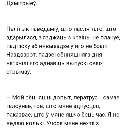
Дзмітрыеў.
Палітык паведаміў, што пасля таго, што
здарылася, з'язджаць з краіны не плануе,
падпіску аб нявыездзе ў яго не бралі.
Наадварот, падзеі сённяшняга дня
натхнілі яго аднавіць выпускі сваіх
стрымаў:
— Мой сённяшні допыт, ператрус і, самае
галоўнае, тое, што мяне адпусцілі,
паказвае, што ў мяне яшчэ ёсць час. Я не
ведаю колькі. Учора мяне нехта з