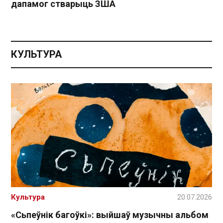
дапамог стварыць ЗША
КУЛЬТУРА
Культура
20.07.2026
«Сьпеўнік багоўкі»: выйшаў музычны альбом