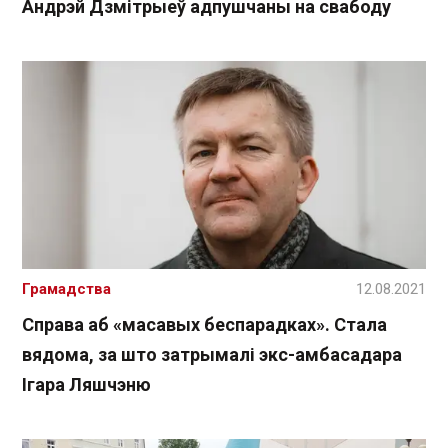
Андрэй Дзмітрыеў адпушчаны на свабоду
Грамадства
12.08.2021
Справа аб «масавых беспарадках». Стала
вядома, за што затрымалі экс-амбасадара
Ігара Ляшчэню