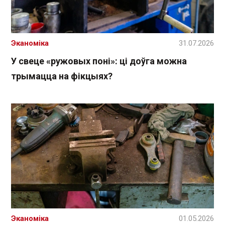
Эканоміка
31.07.2026
У свеце «ружовых поні»: ці доўга можна
трымацца на фікцыях?
Эканоміка
01.05.2026