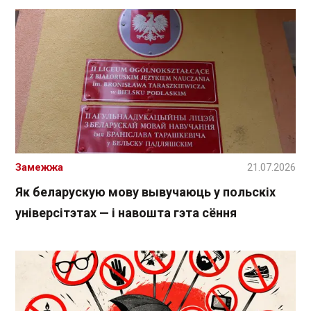
Замежжа
21.07.2026
Як беларускую мову вывучаюць у польскіх
універсітэтах — і навошта гэта сёння