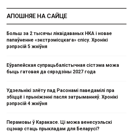
АПОШНЯЕ НА САЙЦЕ
Больш за 2 тысячы ліквідаваных НКА і новае
папаўненне «экстрэмісцкага» спісу. Хронікі
рэпрэсій 5 жніўня
Еўрапейская супрацьбалістычная сістэма можа
быць гатовая да сярэдзіны 2027 года
Удзельнікі злёту пад Расонамі паведамілі пра
збіццё і прыніжэнні пасля затрыманняў. Хронікі
рэпрэсій 4 жніўня
Перамовы ў Каракасе. Ці можа венесуэльскі
сцэнар стаць прыкладам для Беларусі?