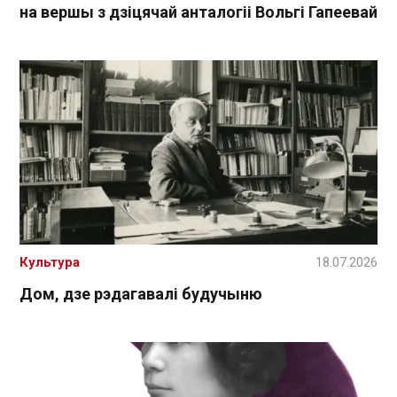
на вершы з дзіцячай анталогіі Вольгі Гапеевай
Культура
18.07.2026
Дом, дзе рэдагавалі будучыню