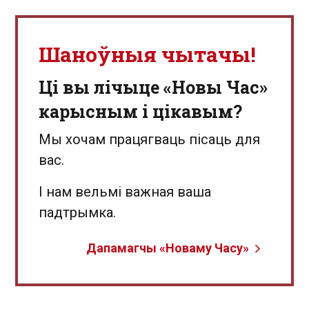
Шаноўныя чытачы!
Ці вы лічыце «Новы Час»
карысным і цікавым?
Мы хочам працягваць пісаць для
вас.
І нам вельмі важная ваша
падтрымка.
Дапамагчы «Новаму Часу»