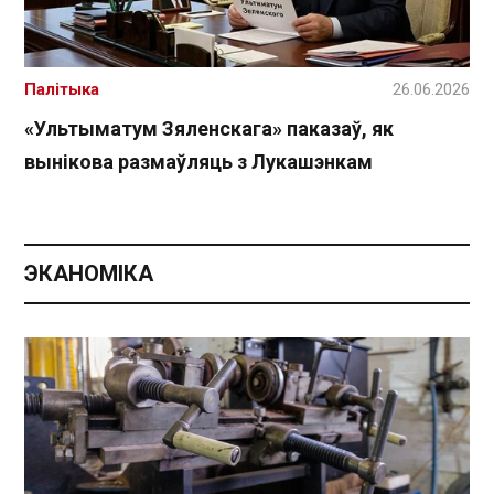
Палітыка
26.06.2026
«Ультыматум Зяленскага» паказаў, як
вынікова размаўляць з Лукашэнкам
ЭКАНОМІКА