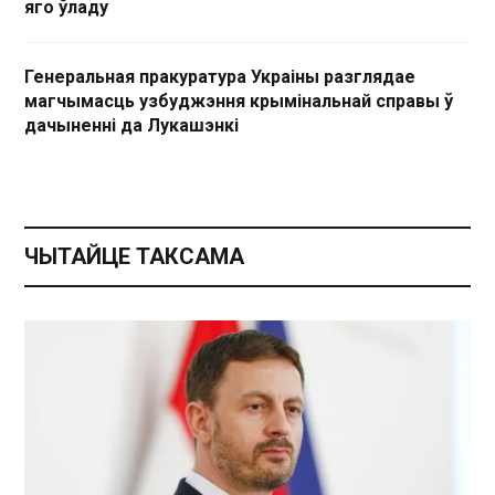
яго ўладу
Генеральная пракуратура Украіны разглядае
магчымасць узбуджэння крымінальнай справы ў
дачыненні да Лукашэнкі
ЧЫТАЙЦЕ ТАКСАМА