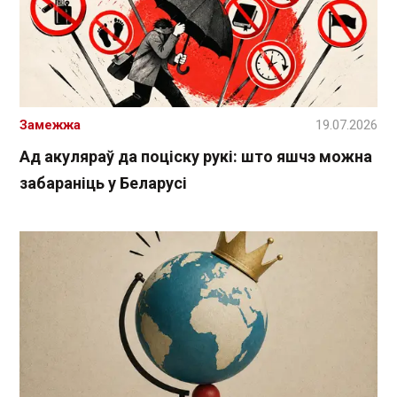
Замежжа
19.07.2026
Ад акуляраў да поціску рукі: што яшчэ можна
забараніць у Беларусі