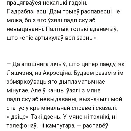
працягваўся некалькі гадзін.
Падрабязнасці Дзмітрыеў распавесці не
можа, бо з яго ўзялі падпіску аб
невыдаванні. Палітык толькі адзначыў,
што «спіс артыкулаў велізарны».
— Да апошняга лічыў, што цяпер паеду, як
Ляшчэня, на Акрэсціна. Будзем разам з ім
абмяркоўваць яго дыпламатычнае
мінулае. Але ў канцы ўзялі з мяне
падпіску аб невыдаванні, вызначылі мой
статус у крымінальнай справе і сказалі:
«Ідзіце». Такі дзень. У мяне ні тэхнікі, ні
тэлефонаў, ні кампутара, — распавёў