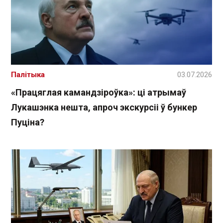
Палітыка
03.07.2026
«Працяглая камандзіроўка»: ці атрымаў
Лукашэнка нешта, апроч экскурсіі ў бункер
Пуціна?