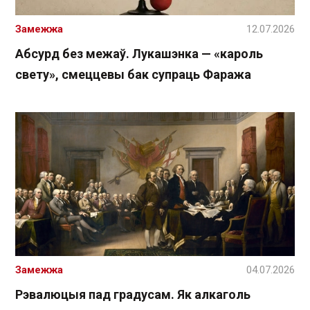
Замежжа
12.07.2026
Абсурд без межаў. Лукашэнка — «кароль
свету», смеццевы бак супраць Фаража
Замежжа
04.07.2026
Рэвалюцыя пад градусам. Як алкаголь