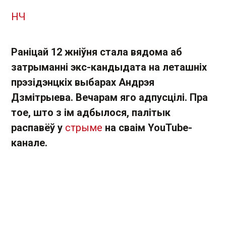
НЧ
Раніцай 12 жніўня стала вядома аб
затрыманні экс-кандыдата на леташніх
прэзідэнцкіх выбарах Андрэя
Дзмітрыева. Вечарам яго адпусцілі. Пра
тое, што з ім адбылося, палітык
распавёў у
стрыме
на сваім YouTube-
канале.