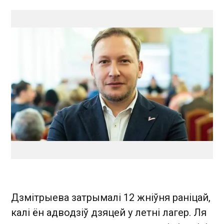
Дзмітрыева затрымалі 12 жніўня раніцай,
калі ён адводзіў дзяцей у летні лагер. Ля