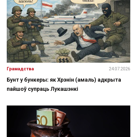
Грамадства
24.07.2026
Бунт у бункеры: як Хрэнін (амаль) адкрыта
пайшоў супраць Лукашэнкі