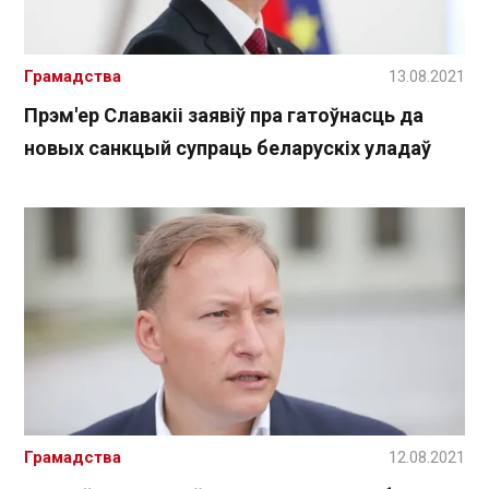
Грамадства
13.08.2021
Прэм'ер Славакіі заявіў пра гатоўнасць да
новых санкцый супраць беларускіх уладаў
Грамадства
12.08.2021