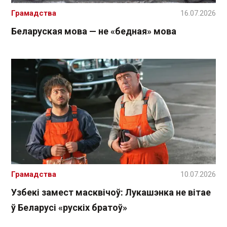
Грамадства
16.07.2026
Беларуская мова — не «бедная» мова
Грамадства
10.07.2026
Узбекі замест масквічоў: Лукашэнка не вітае
ў Беларусі «рускіх братоў»