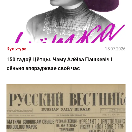
Культура
15.07.2026
150 гадоў Цётцы. Чаму Алёіза Пашкевіч і
сёньня апярэджвае свой час