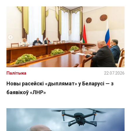
Палітыка
22.07.2026
Новы расейскі «дыплямат» у Беларусі — з
баявікоў «ЛНР»