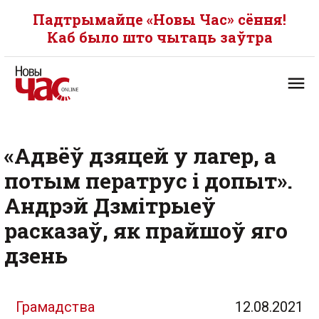
Падтрымайце «Новы Час» сёння!
Каб было што чытаць заўтра
«Адвёў дзяцей у лагер, а
потым ператрус і допыт».
Андрэй Дзмітрыеў
расказаў, як прайшоў яго
дзень
Грамадства
12.08.2021