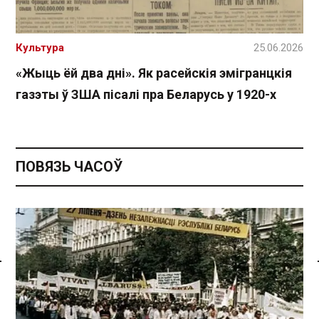
Культура
25.06.2026
«Жыць ёй два дні». Як расейскія эмігранцкія
газэты ў ЗША пісалі пра Беларусь у 1920-х
ПОВЯЗЬ ЧАСОЎ
Спасылка без VPN