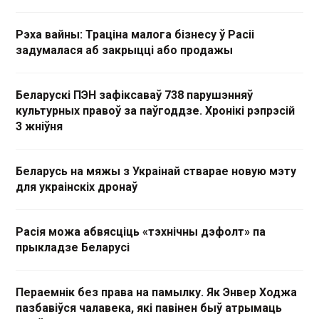
Рэха вайны: Траціна малога бізнесу ў Расіі
задумалася аб закрыцці або продажы
Беларускі ПЭН зафіксаваў 738 парушэнняў
культурных правоў за паўгоддзе. Хронікі рэпрэсій
3 жніўня
Беларусь на мяжы з Украінай стварае новую мэту
для украінскіх дронаў
Расія можа абвясціць «тэхнічны дэфолт» па
прыкладзе Беларусі
Пераемнік без права на памылку. Як Энвер Ходжа
пазбавіўся чалавека, які павінен быў атрымаць