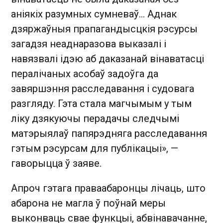
аніякіх разумных сумневаў… Аднак
дзяржаўныя прапагандысцкія рэсурсы
загадзя неаднаразова выказалі і
навязвалі ідэю аб даказанай вінаватасці
пералічаных асобаў задоўга да
завяршэння расследавання і судовага
разгляду. Гэта стала магчымым у тым
ліку дзякуючы перадачы следчымі
матэрыялаў папярэдняга расследавання
гэтым рэсурсам для публікацыі», —
гаворыцца ў заяве.
Апроч гэтага праваабаронцы лічаць, што
абарона не магла ў поўнай меры
выконваць свае функцыі, абвінавачанне,