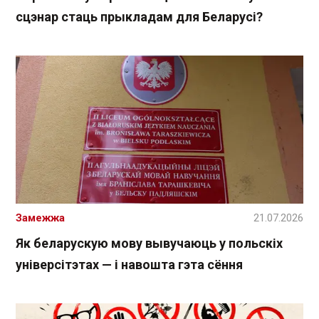
сцэнар стаць прыкладам для Беларусі?
Замежжа
21.07.2026
Як беларускую мову вывучаюць у польскіх
універсітэтах — і навошта гэта сёння