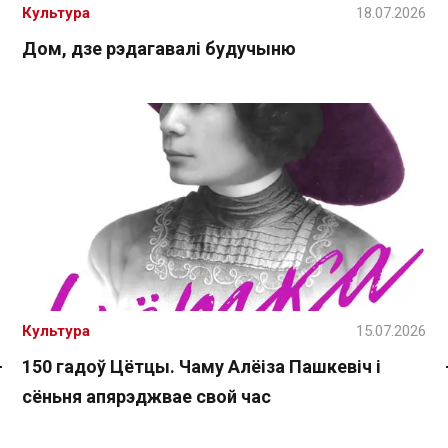
Культура
18.07.2026
Дом, дзе рэдагавалі будучыню
Культура
15.07.2026
150 гадоў Цётцы. Чаму Алёіза Пашкевіч і
Спасылка без VPN
сёньня апярэджвае свой час