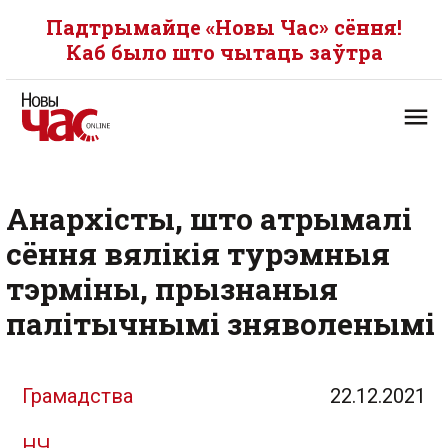
Падтрымайце «Новы Час» сёння!
Каб было што чытаць заўтра
Анархісты, што атрымалі
сёння вялікія турэмныя
тэрміны, прызнаныя
палітычнымі зняволенымі
Грамадства
22.12.2021
НЧ