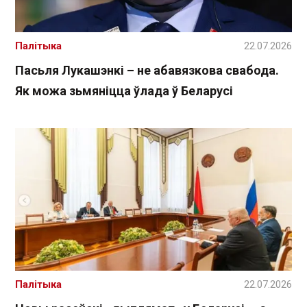
Палітыка
22.07.2026
Пасьля Лукашэнкі – не абавязкова свабода.
Як можа зьмяніцца ўлада ў Беларусі
Палітыка
22.07.2026