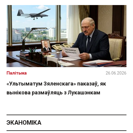
Палітыка
26.06.2026
«Ультыматум Зяленскага» паказаў, як
вынікова размаўляць з Лукашэнкам
ЭКАНОМІКА