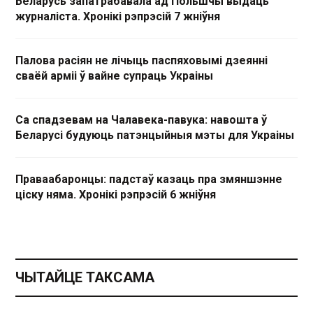
Беларусь запатрабавала ад Польшчы выдаць
журналіста. Хронікі рэпрэсій 7 жніўня
Палова расіян не лічыць паспяховымі дзеянні
сваёй арміі ў вайне супраць Украіны
Са спадзевам на Чалавека-павука: навошта ў
Беларусі будуюць патэнцыйныя мэты для Украіны
Праваабаронцы: падстаў казаць пра змяншэнне
ціску няма. Хронікі рэпрэсій 6 жніўня
ЧЫТАЙЦЕ ТАКСАМА