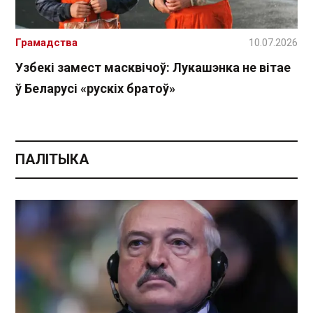
Грамадства
10.07.2026
Узбекі замест масквічоў: Лукашэнка не вітае
ў Беларусі «рускіх братоў»
ПАЛІТЫКА