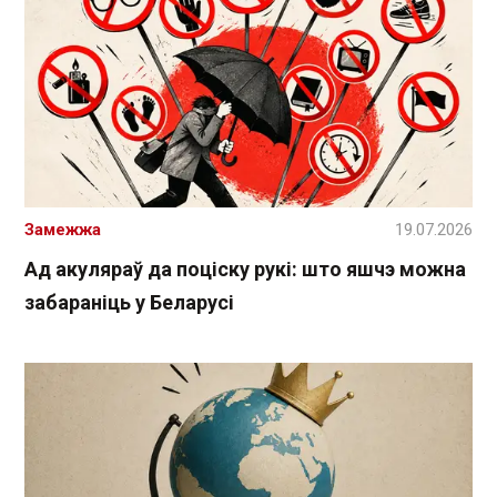
Замежжа
19.07.2026
Ад акуляраў да поціску рукі: што яшчэ можна
забараніць у Беларусі