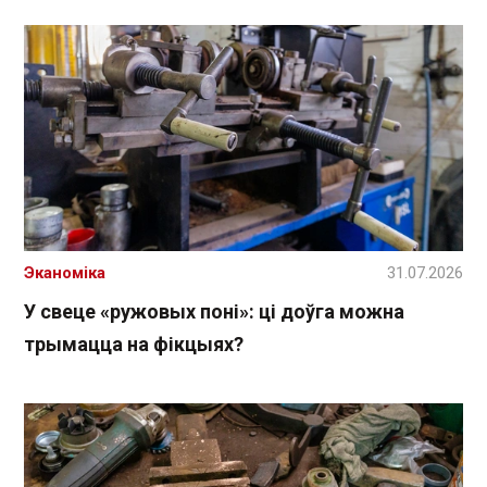
Эканоміка
31.07.2026
У свеце «ружовых поні»: ці доўга можна
трымацца на фікцыях?