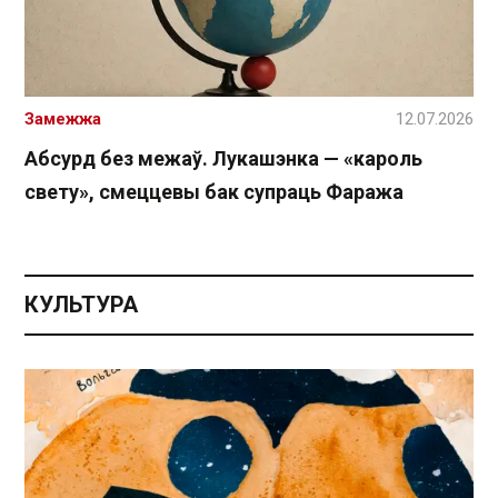
Замежжа
12.07.2026
Абсурд без межаў. Лукашэнка — «кароль
свету», смеццевы бак супраць Фаража
КУЛЬТУРА