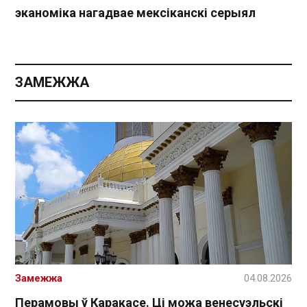
эканоміка нагадвае мексіканскі серыял
ЗАМЕЖЖА
Замежжа
04.08.2026
Перамовы ў Каракасе. Ці можа венесуэльскі