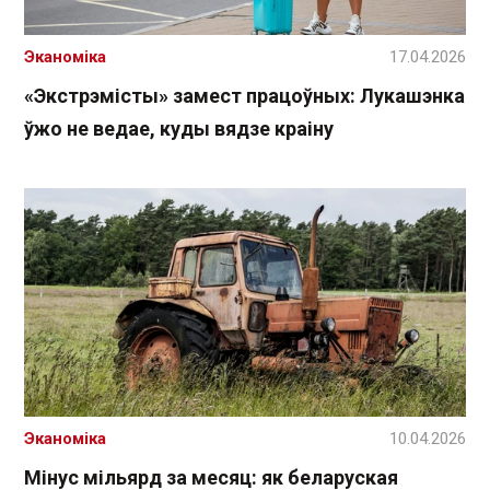
Эканоміка
17.04.2026
«Экстрэмісты» замест працоўных: Лукашэнка
ўжо не ведае, куды вядзе краіну
Эканоміка
10.04.2026
Мінус мільярд за месяц: як беларуская