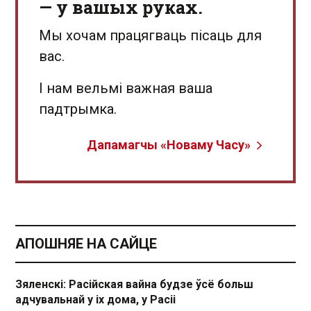
— у вашых руках.
Мы хочам працягваць пісаць для
вас.
І нам вельмі важная ваша
падтрымка.
Дапамагчы «Новаму Часу»
АПОШНЯЕ НА САЙЦЕ
Зяленскі: Расійская вайна будзе ўсё больш
адчувальнай у іх дома, у Расіі