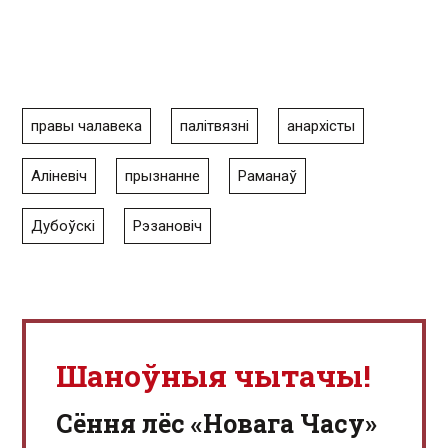
правы чалавека
палітвязні
анархісты
Аліневіч
прызнанне
Раманаў
Дубоўскі
Рэзановіч
Шаноўныя чытачы!
Сёння лёс «Новага Часу»