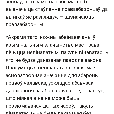
асобаў, што само па сабе магло б
вызначыць стаўленне праваабаронцаў да
вынікаў яе разгляду», — адзначаюць
праваабаронцы.
«Акрамя таго, кожны абвінавачаны ў
крымінальным злачынстве мае права
лічыцца невінаватым, пакуль вінаватасць
яго не будзе даказаная паводле закона.
Прэзумпцыя невінаватасці, якая мае
асноватворнае значэнне для абароны
правоў чалавека, ускладае абавязак
даказвання на абвінавачванне, гарантуе,
што ніякая віна не можа быць
прэзюмаваная да тых часоў, пакуль
вінаватасць не была даказаная без