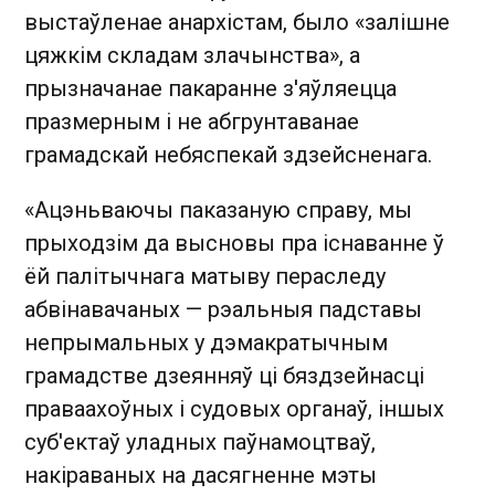
выстаўленае анархістам, было «залішне
цяжкім складам злачынства», а
прызначанае пакаранне з'яўляецца
празмерным і не абгрунтаванае
грамадскай небяспекай здзейсненага.
«Ацэньваючы паказаную справу, мы
прыходзім да высновы пра існаванне ў
ёй палітычнага матыву пераследу
абвінавачаных — рэальныя падставы
непрымальных у дэмакратычным
грамадстве дзеянняў ці бяздзейнасці
праваахоўных і судовых органаў, іншых
суб'ектаў уладных паўнамоцтваў,
накіраваных на дасягненне мэты