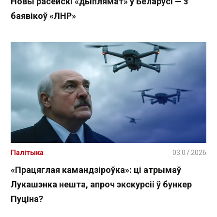
Новы расейскі «дыплямат» у Беларусі — з
баявікоў «ЛНР»
Палітыка
03.07.2026
«Працяглая камандзіроўка»: ці атрымаў
Лукашэнка нешта, апроч экскурсіі ў бункер
Пуціна?