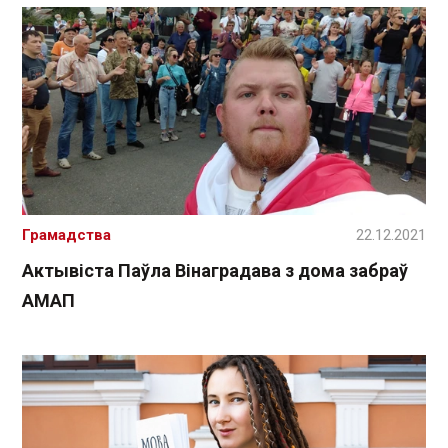
Грамадства
22.12.2021
Актывіста Паўла Вінаградава з дома забраў
АМАП