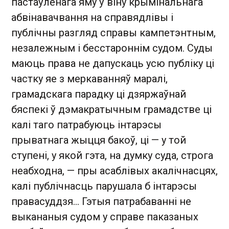
пастаўленага яму ў віну крымінальнага
абвінавачвання на справядлівы і
публічны разгляд справы кампетэнтным,
незалежным і бесстароннім судом. Суды
маюць права не дапускаць усю публіку ці
частку яе з меркаванняў маралі,
грамадскага парадку ці дзяржаўнай
бяспекі ў дэмакратычным грамадстве ці
калі таго патрабуюць інтарэсы
прыватнага жыцця бакоў, ці — у той
ступені, у якой гэта, на думку суда, строга
неабходна, — пры асаблівых акалічнасцях,
калі публічнасць парушала б інтарэсы
правасуддзя… Гэтыя патрабаванні не
выкананыя судом у справе паказаных