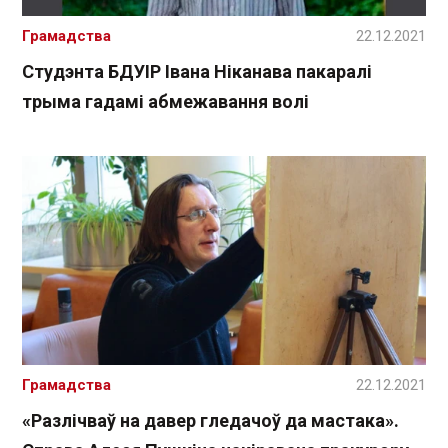
Грамадства
22.12.2021
Студэнта БДУІР Івана Ніканава пакаралі
трыма гадамі абмежавання волі
Грамадства
22.12.2021
«Разлічваў на давер гледачоў да мастака».