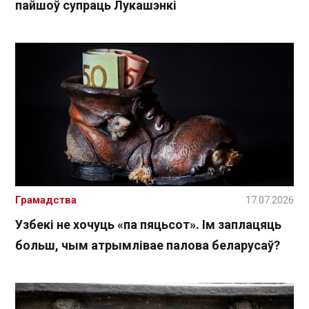
пайшоў супраць Лукашэнкі
Грамадства
17.07.2026
Узбекі не хочуць «па пяцьсот». Ім заплацяць
больш, чым атрымлівае палова беларусаў?