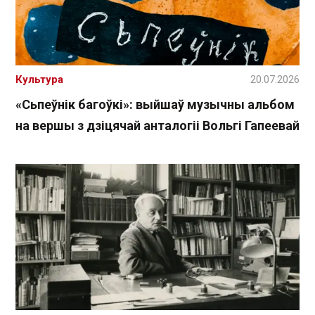
Культура
20.07.2026
«Сьпеўнік багоўкі»: выйшаў музычны альбом
на вершы з дзіцячай анталогіі Вольгі Гапеевай