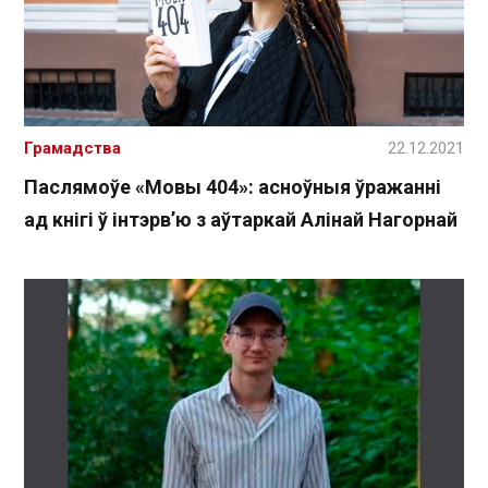
Грамадства
22.12.2021
Паслямоўе «Мовы 404»: асноўныя ўражанні
ад кнігі ў інтэрв’ю з аўтаркай Алінай Нагорнай