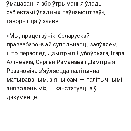
ўмацавання або ўтрымання ўлады
суб'ектамі ўладных паўнамоцтваў», —
гаворыцца ў заяве.
«Мы, прадстаўнікі беларускай
праваабарончай супольнасці, заяўляем,
што пераслед Дзмітрыя Дубоўскага, Ігара
Аліневіча, Сяргея Раманава і Дзмітрыя
Рэзановіча з'яўляецца палітычна
матываваным, а яны самі — палітычнымі
зняволенымі», — канстатуецца ў
дакуменце.