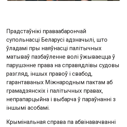
Прадстаўнікі праваабарончай
супольнасці Беларусі адзначылі, што
ўладамі пры наяўнасці палітычных
матываў пазбаўленне волі ўжываецца ў
парушэнне права на справядлівы судовы
разгляд, іншых правоў і свабод,
гарантаваных Міжнародным пактам аб
грамадзянскіх і палітычных правах,
непрапарцыйна і выбарча ў параўнанні з
іншымі асобамі.
Крымінальная справа па абвінавачванні