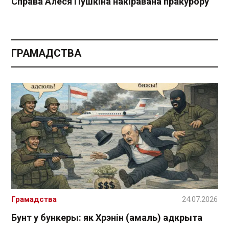
Справа Алеся Пушкіна накіравана пракурору
ГРАМАДСТВА
Грамадства
24.07.2026
Бунт у бункеры: як Хрэнін (амаль) адкрыта