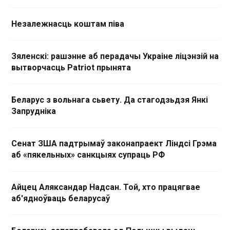
Незалежнасць коштам піва
Зяленскі: рашэнне аб перадачы Украіне ліцэнзій на
вытворчасць Patriot прынята
Беларус з вольнага сьвету. Да стагодзьдзя Янкі
Запрудніка
Сенат ЗША падтрымаў законапраект Ліндсі Грэма
аб «пякельных» санкцыях супраць РФ
Айцец Аляксандар Надсан. Той, хто працягвае
аб'ядноўваць беларусаў