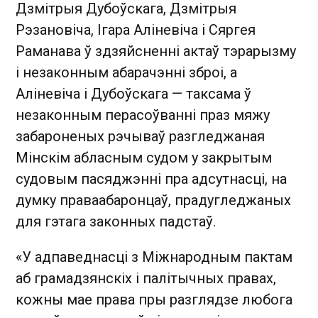
Дзмітрыя Дубоўскага, Дзмітрыя
Рэзановіча, Ігара Аліневіча і Сяргея
Раманава ў здзяйсненні актаў тэрарызму
і незаконным абарачэнні зброі, а
Аліневіча і Дубоўскага — таксама ў
незаконным перасоўванні праз мяжу
забароненых рэчываў разгледжаная
Мінскім абласным судом у закрытым
судовым пасяджэнні пра адсутнасці, на
думку праваабаронцаў, прадугледжаных
для гэтага законных падстаў.
«У адпаведнасці з Міжнародным пактам
аб грамадзянскіх і палітычных правах,
кожны мае права пры разглядзе любога