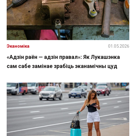
Эканоміка
01.05.2026
«Адзін раён — адзін правал»: Як Лукашэнка
сам сабе замінае зрабіць эканамічны цуд