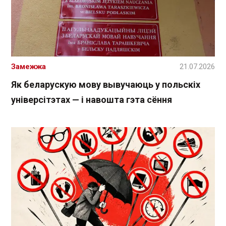
Замежжа
21.07.2026
Як беларускую мову вывучаюць у польскіх
універсітэтах — і навошта гэта сёння