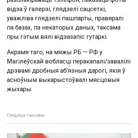
відэа ў галерэі, глядзелі сацсеткі,
уважліва глядзелі пашпарты, правяралі
па базах, па некаторых даных, таксама
пры гэтым вялі відэазапіс гутаркі.
Акрамя таго, на мяжы РБ — РФ у
Магілёўскай вобласці перакапалі/завалілі
дрэвамі дробныя аб'язныя дарогі, якія ў
асноўным выкарыстоўвалі мясцовыя
жыхары.
Глядзіце таксама