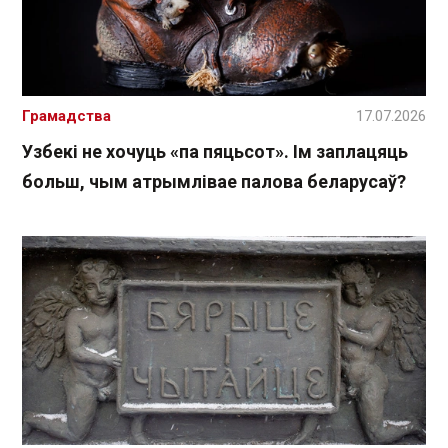
Грамадства
17.07.2026
Узбекі не хочуць «па пяцьсот». Ім заплацяць
больш, чым атрымлівае палова беларусаў?