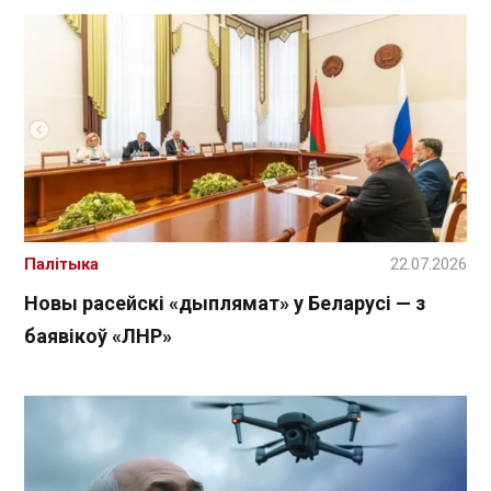
Палітыка
22.07.2026
Новы расейскі «дыплямат» у Беларусі — з
баявікоў «ЛНР»