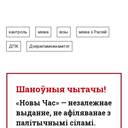
кантроль
мяжа
візы
мяжа з Расіяй
ДПК
Дзяржпамежкамітэт
Шаноўныя чытачы!
«Новы Час» — незалежнае
выданне, не афіляванае з
палітычнымі сіламі.