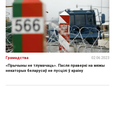
Грамадства
02.06.2023
«Прычыны не тлумачаць». Пасля праверкі на мяжы
некаторых беларусаў не пусцілі ў краіну