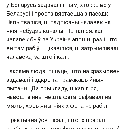
ў Беларусь задавалі і тым, хто жыве ў
Беларусі і проста вяртаецца з паездкі.
Запытваліся, ці падпісаны чалавек на
якія-небудзь каналы. Пыталіся, калі
чалавек быў ва Украіне апошні раз і што
ён там рабіў. І цікавіліся, ці затрымлівалі
чалавека, за што і калі.
Таксама людзі пішуць, што на «размове»
задавалі і адкрыта правакацыйныя
пытанні. Да прыкладу, цікавіліся,
навошта яны нешта фатаграфавалі на
мяжы, хоць яны ніякіх фота не рабілі.
Практычна ўсе пісалі, што іх прасілі
разблакіраваць тэлефон, паказаць фота/