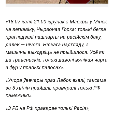
«18.07 каля 21.00 кірунак з Масквы ў Мінск
на легкавіку, Чырвоная Горка: толькі бегла
прагледзелі пашпарты на расійскім баку,
далей — нічога. Ніякага надгляду, з
машыны выходзіць не прыйшлося. Усё як
да травеньскіх, толькі даволі вялікая чарга
з фур у правых палосах».
«Учора ўвечары праз Лабок ехалі, таксама
за 5 хвілін прайшлі, правяралі толькі РФ
памежнікі».
«З РБ на РФ правярае толькі Расія»
, —