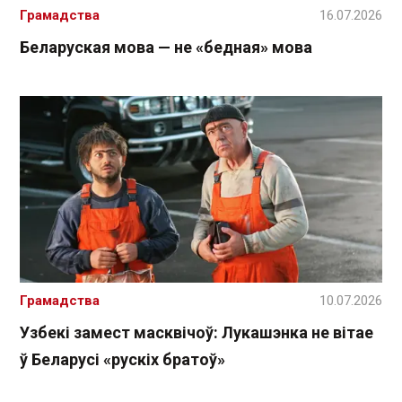
Грамадства
16.07.2026
Беларуская мова — не «бедная» мова
Грамадства
10.07.2026
Узбекі замест масквічоў: Лукашэнка не вітае
ў Беларусі «рускіх братоў»