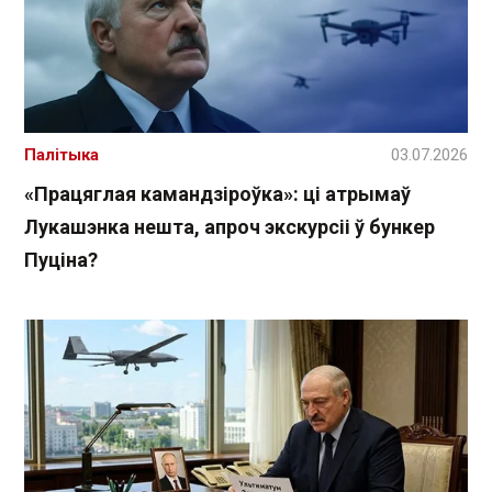
Палітыка
03.07.2026
«Працяглая камандзіроўка»: ці атрымаў
Лукашэнка нешта, апроч экскурсіі ў бункер
Пуціна?