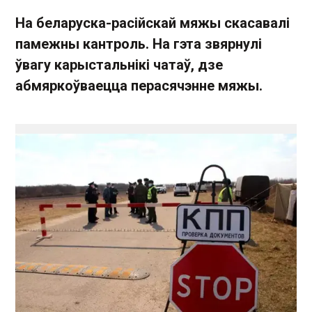
На беларуска-расійскай мяжы скасавалі
памежны кантроль. На гэта звярнулі
ўвагу карыстальнікі чатаў, дзе
абмяркоўваецца перасячэнне мяжы.