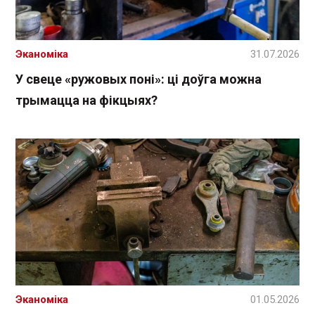
Эканоміка
31.07.2026
У свеце «ружовых поні»: ці доўга можна
трымацца на фікцыях?
Эканоміка
01.05.2026