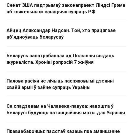
Сенат ЗША падтрымаў законапраект Ліндсі Грэма
аб «пякельных» санкцыях супраць РФ
Айцец Аляксандар Надсан. Той, хто працягвае
аб'ядноўваць беларусаў
Беларусь запатрабавала ад Польшчы выдаць
журналіста. Хронікі рэпрэсій 7 жніўня
Палова расіян не лічыць паспяховымі дзеянні
сваёй арміі ў вайне супраць Украіны
Са спадзевам на Чалавека-павука: навошта ў
Беларусі будуюць патэнцыйныя мэты для Украіны
Праваабаронцы: падстаў казаць пра змяншэнне