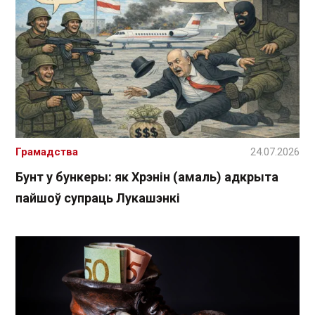
Грамадства
24.07.2026
Бунт у бункеры: як Хрэнін (амаль) адкрыта
пайшоў супраць Лукашэнкі