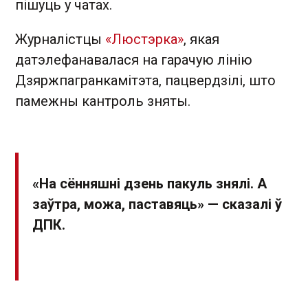
пішуць у чатах.
Журналістцы
«Люстэрка»
, якая
датэлефанавалася на гарачую лінію
Дзяржпагранкамітэта, пацвердзілі, што
памежны кантроль зняты.
«На сённяшні дзень пакуль знялі. А
заўтра, можа, паставяць» — сказалі ў
ДПК.