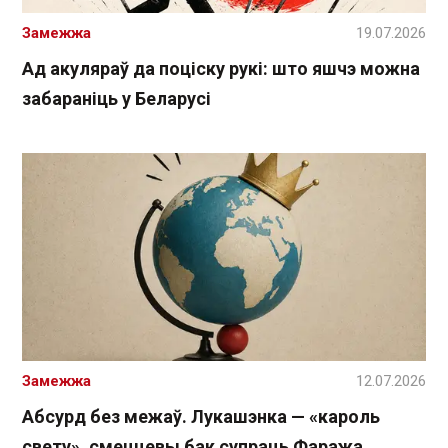
Замежжа
19.07.2026
Ад акуляраў да поціску рукі: што яшчэ можна
забараніць у Беларусі
Замежжа
12.07.2026
Абсурд без межаў. Лукашэнка — «кароль
свету», смеццевы бак супраць Фаража