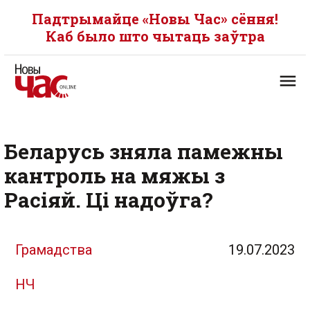
Падтрымайце «Новы Час» сёння!
Каб было што чытаць заўтра
Беларусь зняла памежны
кантроль на мяжы з
Расіяй. Ці надоўга?
Грамадства
19.07.2023
НЧ