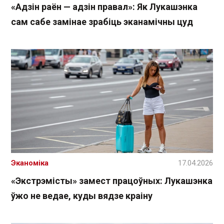
«Адзін раён — адзін правал»: Як Лукашэнка
сам сабе замінае зрабіць эканамічны цуд
Эканоміка
17.04.2026
«Экстрэмісты» замест працоўных: Лукашэнка
ўжо не ведае, куды вядзе краіну