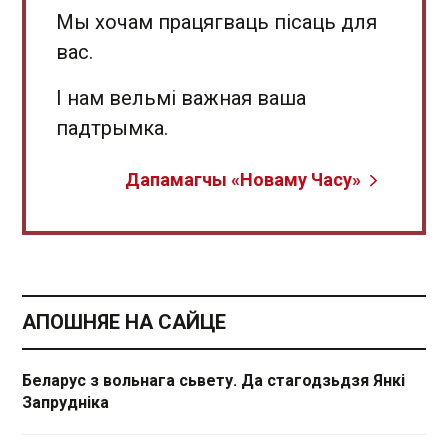
Мы хочам працягваць пісаць для
вас.
І нам вельмі важная ваша
падтрымка.
Дапамагчы «Новаму Часу»
АПОШНЯЕ НА САЙЦЕ
Беларус з вольнага сьвету. Да стагодзьдзя Янкі
Запрудніка