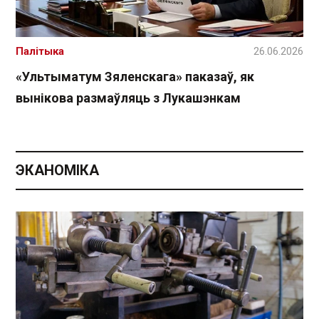
Палітыка
26.06.2026
«Ультыматум Зяленскага» паказаў, як
вынікова размаўляць з Лукашэнкам
ЭКАНОМІКА