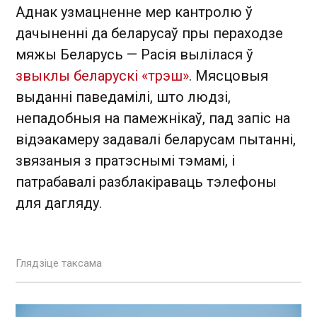
Аднак узмацненне мер кантролю ў
дачыненні да беларусаў пры пераходзе
мяжы Беларусь — Расія вылілася ў
звыклы беларускі «трэш»
. Мясцовыя
выданні паведамілі, што людзі,
непадобныя на памежнікаў, пад запіс на
відэакамеру задавалі беларусам пытанні,
звязаныя з пратэснымі тэмамі, і
патрабавалі разблакіраваць тэлефоны
для дагляду.
Глядзіце таксама