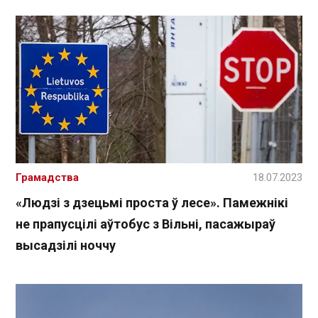
Грамадства
18.07.2023
«Людзі з дзецьмі проста ў лесе». Памежнікі
не прапусцілі аўтобус з Вільні, пасажыраў
высадзілі ноччу