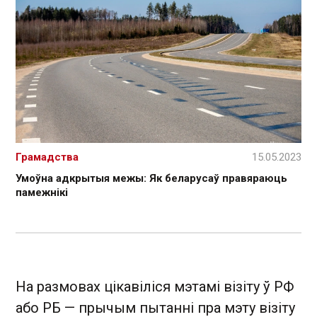
Грамадства
15.05.2023
Умоўна адкрытыя межы: Як беларусаў правяраюць
памежнікі
На размовах цікавіліся мэтамі візіту ў РФ
або РБ — прычым пытанні пра мэту візіту