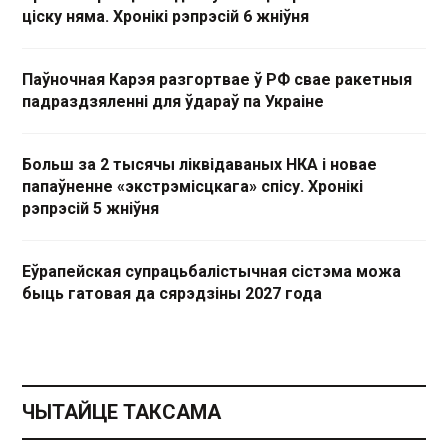
ціску няма. Хронікі рэпрэсій 6 жніўня
Паўночная Карэя разгортвае ў РФ свае ракетныя
падраздзяленні для ўдараў па Украіне
Больш за 2 тысячы ліквідаваных НКА і новае
папаўненне «экстрэмісцкага» спісу. Хронікі
рэпрэсій 5 жніўня
Еўрапейская супрацьбалістычная сістэма можа
быць гатовая да сярэдзіны 2027 года
ЧЫТАЙЦЕ ТАКСАМА