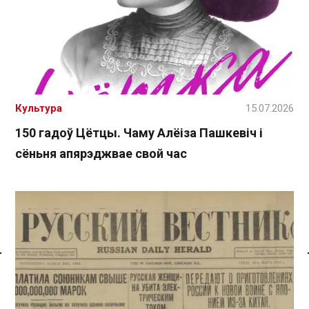
Культура
15.07.2026
150 гадоў Цётцы. Чаму Алёіза Пашкевіч і
сёньня апярэджвае свой час
Спасылка без VPN