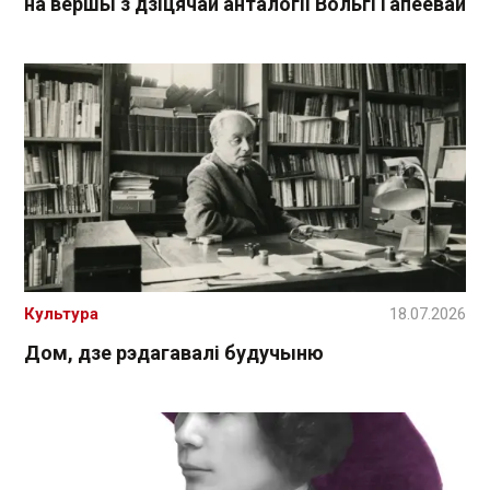
на вершы з дзіцячай анталогіі Вольгі Гапеевай
Культура
18.07.2026
Дом, дзе рэдагавалі будучыню