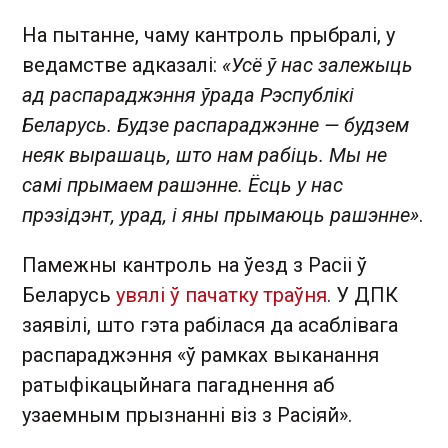
На пытанне, чаму кантроль прыбралі, у
ведамстве адказалі:
«Усё ў нас залежыць
ад распараджэння ўрада Рэспублікі
Беларусь. Будзе распараджэнне — будзем
неяк вырашаць, што нам рабіць. Мы не
самі прымаем рашэнне. Ёсць у нас
прэзідэнт, урад, і яны прымаюць рашэнне»
.
Памежны кантроль на ўезд з Расіі ў
Беларусь
увялі ў пачатку траўня
. У ДПК
заявілі, што гэта рабілася да асаблівага
распараджэння «ў рамках выканання
ратыфікацыйнага пагаднення аб
узаемным прызнанні віз з Расіяй».