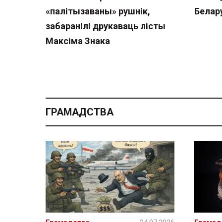
«палітызаваны» рушнік,
Белар
забаранілі друкаваць лісты
Максіма Знака
ГРАМАДСТВА