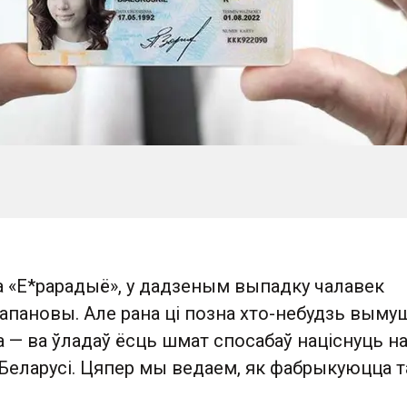
а «Е*рарадыё», у дадзеным выпадку чалавек
рапановы. Але рана ці позна хто-небудзь вым
а — ва ўладаў ёсць шмат спосабаў націснуць на
 Беларусі. Цяпер мы ведаем, як фабрыкуюцца т