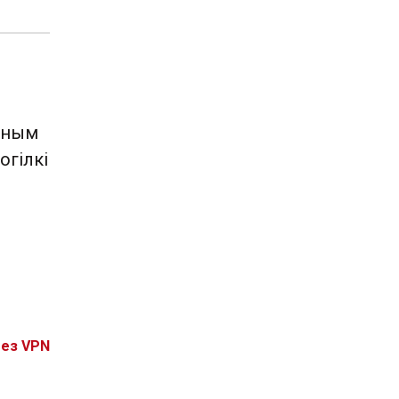
ўным
огілкі
без VPN