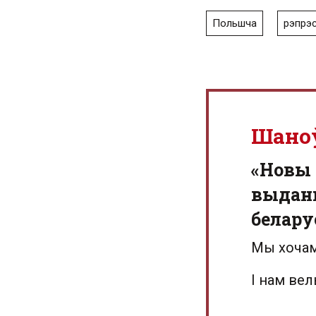
Польшча
рэпрэс
Шано
«Новы 
выданн
белару
Мы хочам
І нам ве