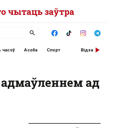
о чытаць заўтра
 часоў
Асоба
Спорт
Відэа
з адмаўленнем ад