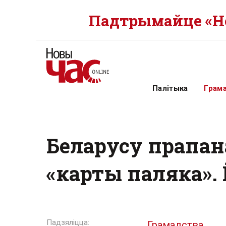
Падтрымайце «Но
Палітыка
Грам
Беларусу прапана
«карты паляка». 
Грамадства