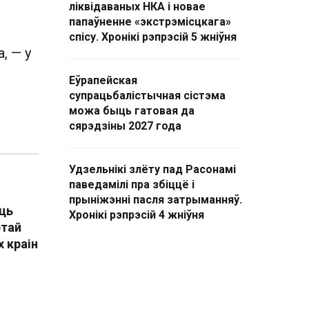
ліквідаваных НКА і новае
папаўненне «экстрэмісцкага»
спісу. Хронікі рэпрэсій 5 жніўня
, — у
Еўрапейская
супрацьбалістычная сістэма
можа быць гатовая да
сярэдзіны 2027 года
Удзельнікі злёту пад Расонамі
паведамілі пра збіццё і
прыніжэнні пасля затрыманняў.
ць
Хронікі рэпрэсій 4 жніўня
ртай
 краін