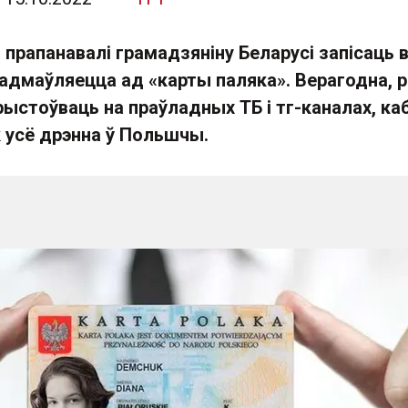
прапанавалі грамадзяніну Беларусі запісаць в
 адмаўляецца ад «карты паляка». Верагодна, р
ыстоўваць на праўладных ТБ і тг-каналах, ка
к усё дрэнна ў Польшчы.