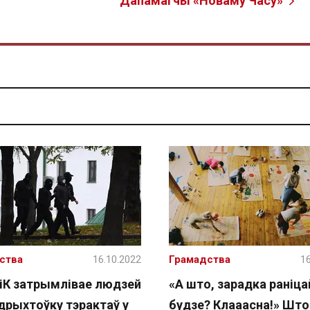
Дапамагчы «Новаму Часу»
ства
16.10.2022
Грамадства
16
іК затрымлівае людзей
«А што, зарадка раніца
дрыхтоўку тэрактаў у
будзе? Клааасна!» Што