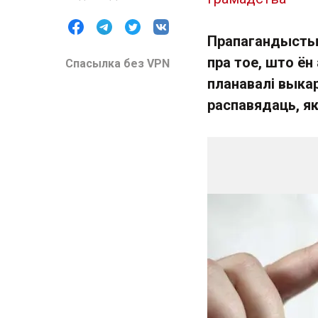
Прапагандысты 
пра тое, што ён
Спасылка без VPN
планавалі выкар
распавядаць, я