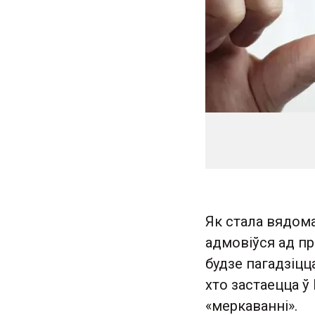
Як стала вядом
адмовіўся ад п
будзе пагадзіцц
хто застаецца ў
«меркаванні».