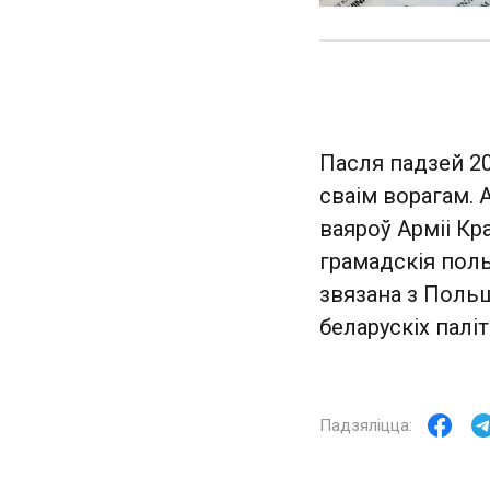
Пасля падзей 2
сваім ворагам. А
ваяроў Арміі Кр
грамадскія польс
звязана з Поль
беларускіх палі