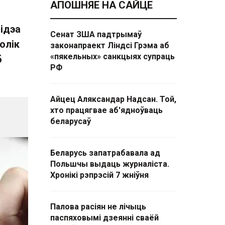
АПОШНЯЕ НА САЙЦЕ
ідэа
Сенат ЗША падтрымаў
олік
законапраект Ліндсі Грэма аб
«пякельных» санкцыях супраць
б
РФ
Айцец Аляксандар Надсан. Той,
хто працягвае аб'ядноўваць
беларусаў
Беларусь запатрабавала ад
Польшчы выдаць журналіста.
Хронікі рэпрэсій 7 жніўня
Палова расіян не лічыць
паспяховымі дзеянні сваёй