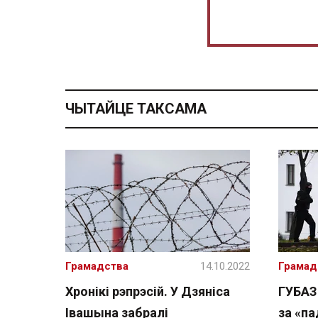
ЧЫТАЙЦЕ ТАКСАМА
Грамадства
14.10.2022
Грамад
Хронікі рэпрэсій. У Дзяніса
ГУБАЗ
Івашына забралі
за «па