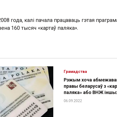
2008 года, калі пачала працаваць гэтая праграма
ена 160 тысяч «картаў паляка».
Грамадства
Рэжым хоча абмежава
правы беларусаў з «ка
паляка» або ВНЖ іншых