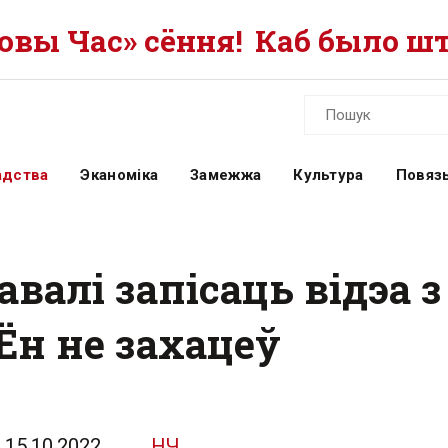
вы Час» сёння!
Каб было шт
адства
Эканоміка
Замежжа
Культура
Повязь
валі запісаць відэа 
Ён не захацеў
15.10.2022
НЧ