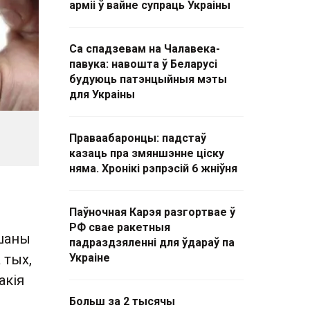
арміі ў вайне супраць Украіны
Са спадзевам на Чалавека-
павука: навошта ў Беларусі
будуюць патэнцыйныя мэты
для Украіны
Праваабаронцы: падстаў
казаць пра змяншэнне ціску
няма. Хронікі рэпрэсій 6 жніўня
Паўночная Карэя разгортвае ў
РФ свае ракетныя
ушаны
падраздзяленні для ўдараў па
 тых,
Украіне
акія
Больш за 2 тысячы