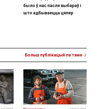
было ў нас пасля выбараў і
што адбываецца цяпер
Больш публікацый па тэме