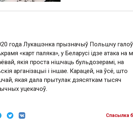
020 года Лукашэнка прызначыў Польшчу гало
крамя «карт паляка», у Беларусі ідзе атака на м
аёвай, якія проста нішчаць бульдозерамі, на
кія арганізацыі і іншае. Карацей, на ўсё, што
шчай, якая дала прытулак дзясяткам тысяч
тычных уцекачоў.
Спасылка 