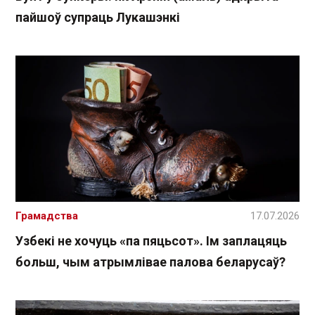
пайшоў супраць Лукашэнкі
Грамадства
17.07.2026
Узбекі не хочуць «па пяцьсот». Ім заплацяць
больш, чым атрымлівае палова беларусаў?