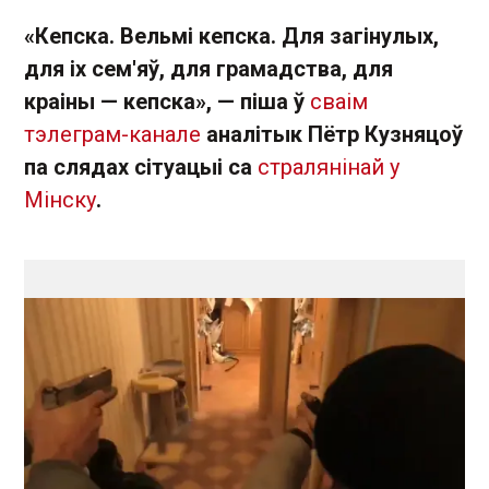
«Кепска. Вельмі кепска. Для загінулых,
для іх сем'яў, для грамадства, для
краіны — кепска», — піша ў
сваім
тэлеграм-канале
аналітык Пётр Кузняцоў
па слядах сітуацыі са
стралянінай у
Мінску
.