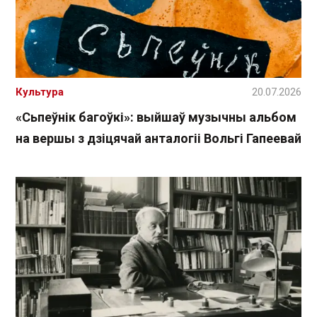
Культура
20.07.2026
«Сьпеўнік багоўкі»: выйшаў музычны альбом
на вершы з дзіцячай анталогіі Вольгі Гапеевай