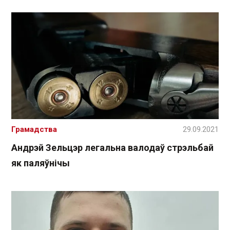
Грамадства
29.09.2021
Андрэй Зельцэр легальна валодаў стрэльбай
як паляўнічы