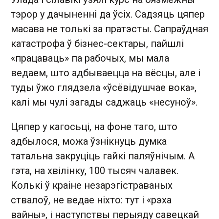
тэрор у дачыненні да ўсіх. Садзяць цяпер
масава не толькі за пратэсты. Сапраўдная
катастрофа ў бізнес-сектары, пайшлі
«працаваць» па рабочых, мы мала
ведаем, што адбываецца на вёсцы, але і
туды ўжо глядзела «ўсёвідушчае вока»,
калі мы чулі загады саджаць «несуноў».
Цяпер у кагосьці, на фоне таго, што
адбылося, можа ўзнікнуць думка
татальна закруціць гайкі паляўнічым. А
гэта, на хвілінку, 100 тысяч чалавек.
Колькі ў краіне незарэгістраваных
ствалоў, не ведае ніхто: тут і «рэха
вайны», і наступствы перыяду савецкай