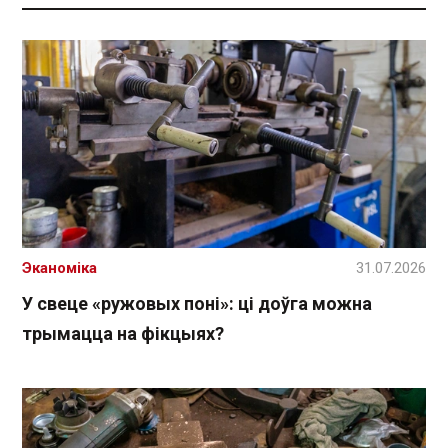
Эканоміка
31.07.2026
У свеце «ружовых поні»: ці доўга можна
трымацца на фікцыях?