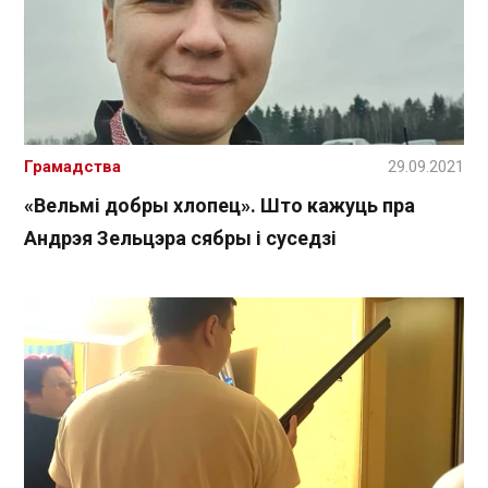
Грамадства
29.09.2021
«Вельмі добры хлопец». Што кажуць пра
Андрэя Зельцэра сябры і суседзі