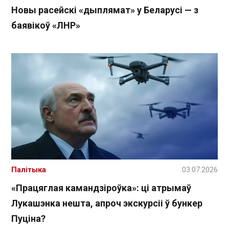
Новы расейскі «дыплямат» у Беларусі — з
баявікоў «ЛНР»
Палітыка
03.07.2026
«Працяглая камандзіроўка»: ці атрымаў
Лукашэнка нешта, апроч экскурсіі ў бункер
Пуціна?