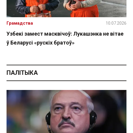
Грамадства
10.07.2026
Узбекі замест масквічоў: Лукашэнка не вітае
ў Беларусі «рускіх братоў»
ПАЛІТЫКА