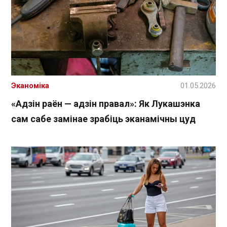
Эканоміка
01.05.2026
«Адзін раён — адзін правал»: Як Лукашэнка
сам сабе замінае зрабіць эканамічны цуд