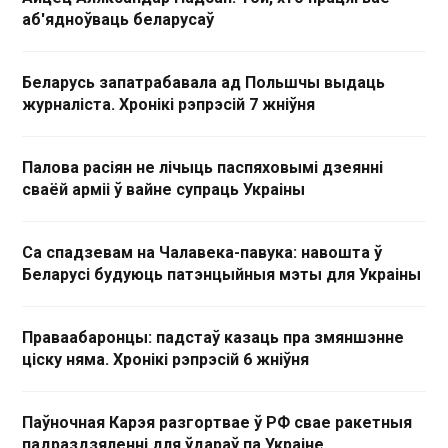
аб'ядноўваць беларусаў
Беларусь запатрабавала ад Польшчы выдаць
журналіста. Хронікі рэпрэсій 7 жніўня
Палова расіян не лічыць паспяховымі дзеянні
сваёй арміі ў вайне супраць Украіны
Са спадзевам на Чалавека-павука: навошта ў
Беларусі будуюць патэнцыйныя мэты для Украіны
Праваабаронцы: падстаў казаць пра змяншэнне
ціску няма. Хронікі рэпрэсій 6 жніўня
Паўночная Карэя разгортвае ў РФ свае ракетныя
падраздзяленні для ўдараў па Украіне