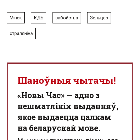
Мінск
КДБ
забойства
Зельцэр
страляніна
Шаноўныя чытачы!
«Новы Час» — адно з
нешматлікіх выданняў,
якое выдаецца цалкам
на беларускай мове.