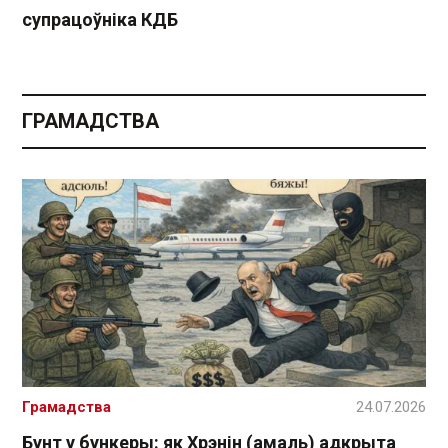
супрацоўніка КДБ
ГРАМАДСТВА
Грамадства
24.07.2026
Бунт у бункеры: як Хрэнін (амаль) адкрыта