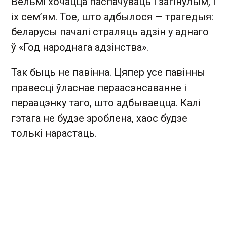
Вельмі хочацца паспачуваць і загінулым, і
іх сем’ям. Тое, што адбылося — трагедыя:
беларусы пачалі страляць адзін у аднаго
ў «Год народнага адзінства».
Так быць не павінна. Цяпер усе павінны
правесці ўласнае пераасэнсаванне і
пераацэнку таго, што адбываецца. Калі
гэтага не будзе зроблена, хаос будзе
толькі нарастаць.