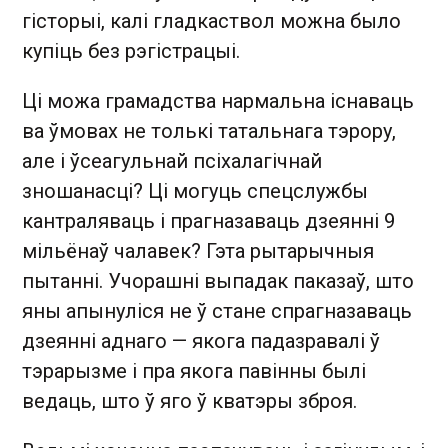
гісторыі, калі гладкаствол можна было
купіць без рэгістрацыі.
Ці можа грамадства нармальна існаваць
ва ўмовах не толькі татальнага тэрору,
але і ўсеагульнай псіхалагічнай
зношанасці? Ці могуць спецслужбы
кантраляваць і прагназаваць дзеянні 9
мільёнаў чалавек? Гэта рытарычныя
пытанні. Учорашні выпадак паказаў, што
яны апынуліся не ў стане спрагназаваць
дзеянні аднаго — якога падазравалі ў
тэрарызме і пра якога павінны былі
ведаць, што ў яго ў кватэры зброя.