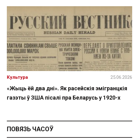
Культура
25.06.2026
«Жыць ёй два дні». Як расейскія эмігранцкія
газэты ў ЗША пісалі пра Беларусь у 1920-х
ПОВЯЗЬ ЧАСОЎ