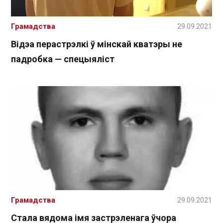
Грамадства
29.09.2021
Відэа перастрэлкі ў мінскай кватэры не
падробка — спецыяліст
Грамадства
29.09.2021
Стала вядома імя застрэленага ўчора