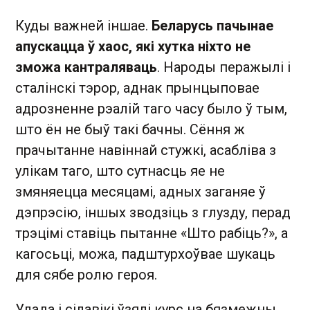
Куды важней іншае.
Беларусь пачынае
апускацца ў хаос, які хутка ніхто не
зможа кантраляваць
. Народы перажылі і
сталінскі тэрор, аднак прынцыповае
адрозненне рэалій таго часу было ў тым,
што ён не быў такі бачны. Сёння ж
прачытанне навіннай стужкі, асабліва з
улікам таго, што сутнасць яе не
змяняецца месяцамі, адных заганяе ў
дэпрэсію, іншых зводзіць з глузду, перад
трэцімі ставіць пытанне «Што рабіць?», а
кагосьці, можа, падштурхоўвае шукаць
для сябе ролю героя.
Улада і сілавікі ўзялі курс на бязмежны