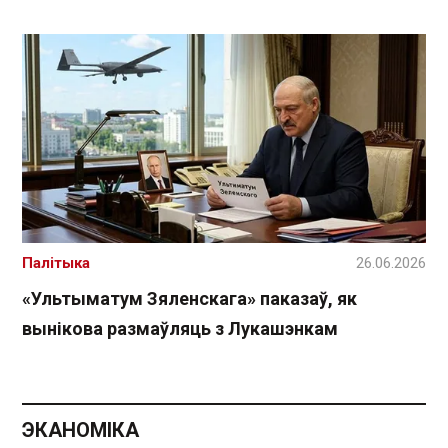
Палітыка
26.06.2026
«Ультыматум Зяленскага» паказаў, як
вынікова размаўляць з Лукашэнкам
ЭКАНОМІКА