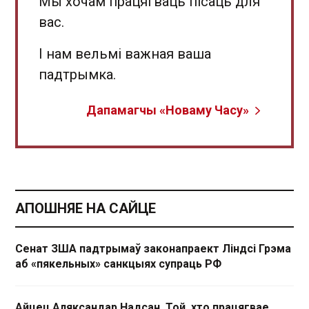
Мы хочам працягваць пісаць для
вас.
І нам вельмі важная ваша
падтрымка.
Дапамагчы «Новаму Часу»
АПОШНЯЕ НА САЙЦЕ
Сенат ЗША падтрымаў законапраект Ліндсі Грэма
аб «пякельных» санкцыях супраць РФ
Айцец Аляксандар Надсан. Той, хто працягвае