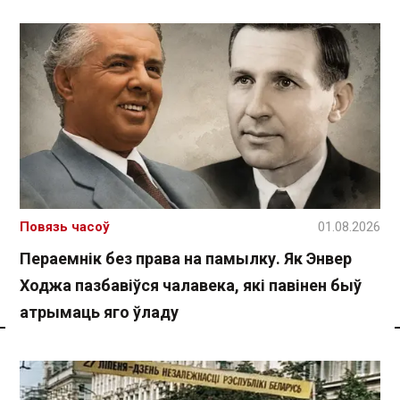
Повязь часоў
01.08.2026
Пераемнік без права на памылку. Як Энвер
Ходжа пазбавіўся чалавека, які павінен быў
атрымаць яго ўладу
Спасылка без VPN