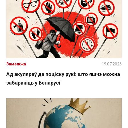
Замежжа
19.07.2026
Ад акуляраў да поціску рукі: што яшчэ можна
забараніць у Беларусі