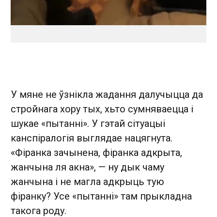
У мяне не ўзнікла жадання далучыцца да
стройнага хору тых, хьто сумняваецца і
шукае «пытанні». У гэтай сітуацыі
канспіралогія выглядае нацягнута.
«Фіранка зачынена, фіранка адкрыта,
жанчына ля акна», — ну дык чаму
жанчына і не магла адкрыць тую
фіранку? Усе «пытанні» там прыкладна
такога роду.