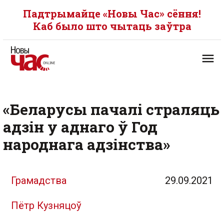
Падтрымайце «Новы Час» сёння!
Каб было што чытаць заўтра
«Беларусы пачалі страляць
адзін у аднаго ў Год
народнага адзінства»
Грамадства
29.09.2021
Пётр Кузняцоў