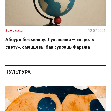
Замежжа
12.07.2026
Абсурд без межаў. Лукашэнка — «кароль
свету», смеццевы бак супраць Фаража
КУЛЬТУРА