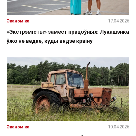
Эканоміка
17.04.2026
«Экстрэмісты» замест працоўных: Лукашэнка
ўжо не ведае, куды вядзе краіну
Эканоміка
10.04.2026