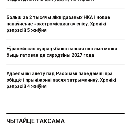
Больш за 2 тысячы ліквідаваных НКА і новае
папаўненне «экстрэмісцкага» спісу. Хронікі
рэпрэсій 5 жніўня
Еўрапейская супрацьбалістычная сістэма можа
быць гатовая да сярэдзіны 2027 года
Удзельнікі злёту пад Расонамі паведамілі пра
збіццё і прыніжэнні пасля затрыманняў. Хронікі
рэпрэсій 4 жніўня
ЧЫТАЙЦЕ ТАКСАМА