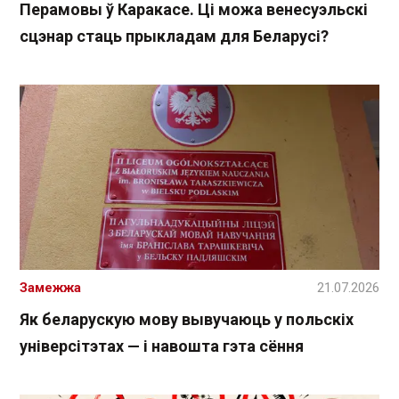
Перамовы ў Каракасе. Ці можа венесуэльскі
сцэнар стаць прыкладам для Беларусі?
Замежжа
21.07.2026
Як беларускую мову вывучаюць у польскіх
універсітэтах — і навошта гэта сёння