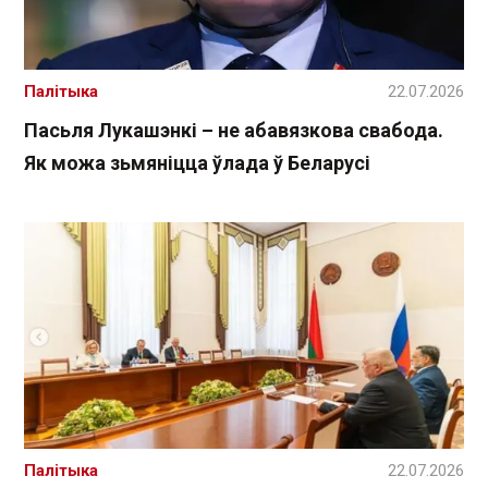
Палітыка
22.07.2026
Пасьля Лукашэнкі – не абавязкова свабода.
Як можа зьмяніцца ўлада ў Беларусі
Палітыка
22.07.2026