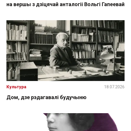
на вершы з дзіцячай анталогіі Вольгі Гапеевай
Культура
18.07.2026
Дом, дзе рэдагавалі будучыню