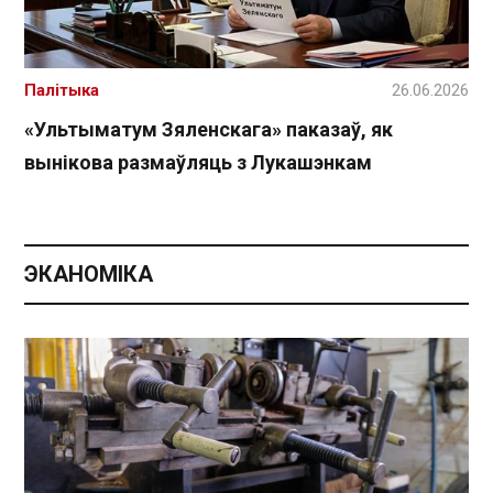
Палітыка
26.06.2026
«Ультыматум Зяленскага» паказаў, як
вынікова размаўляць з Лукашэнкам
ЭКАНОМІКА