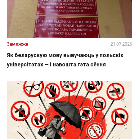
Замежжа
21.07.2026
Як беларускую мову вывучаюць у польскіх
універсітэтах — і навошта гэта сёння