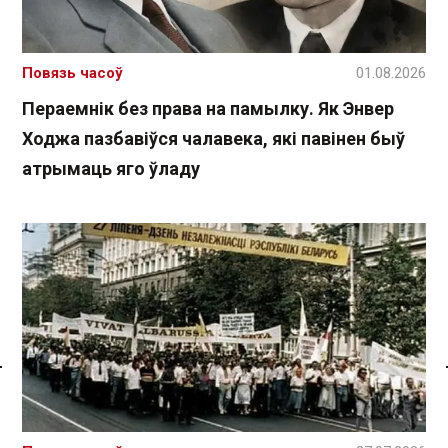
Повязь часоў
01.08.2026
Пераемнік без права на памылку. Як Энвер
Ходжа пазбавіўся чалавека, які павінен быў
атрымаць яго ўладу
Спасылка без VPN