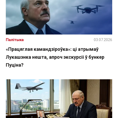
Палітыка
03.07.2026
«Працяглая камандзіроўка»: ці атрымаў
Лукашэнка нешта, апроч экскурсіі ў бункер
Пуціна?