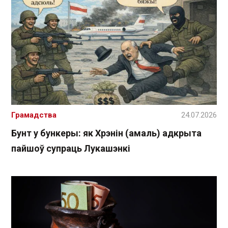
Грамадства
24.07.2026
Бунт у бункеры: як Хрэнін (амаль) адкрыта
пайшоў супраць Лукашэнкі