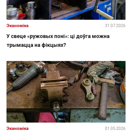
Эканоміка
31.07.2026
У свеце «ружовых поні»: ці доўга можна
трымацца на фікцыях?
Эканоміка
01.05.2026