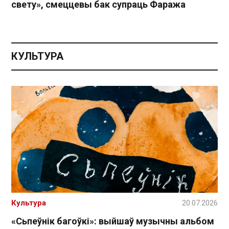
свету», смеццевы бак супраць Фаража
КУЛЬТУРА
Культура
20.07.2026
«Сьпеўнік багоўкі»: выйшаў музычны альбом