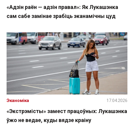
«Адзін раён — адзін правал»: Як Лукашэнка
сам сабе замінае зрабіць эканамічны цуд
Эканоміка
17.04.2026
«Экстрэмісты» замест працоўных: Лукашэнка
ўжо не ведае, куды вядзе краіну