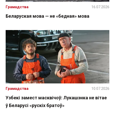
Грамадства
16.07.2026
Беларуская мова — не «бедная» мова
Грамадства
10.07.2026
Узбекі замест масквічоў: Лукашэнка не вітае
ў Беларусі «рускіх братоў»