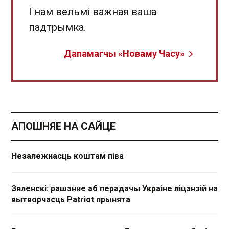
І нам вельмі важная ваша
падтрымка.
Дапамагчы «Новаму Часу»
АПОШНЯЕ НА САЙЦЕ
Незалежнасць коштам піва
Зяленскі: рашэнне аб перадачы Украіне ліцэнзій на
вытворчасць Patriot прынята