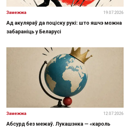
Замежжа
19.07.2026
Ад акуляраў да поціску рукі: што яшчэ можна
забараніць у Беларусі
Замежжа
12.07.2026
Абсурд без межаў. Лукашэнка — «кароль