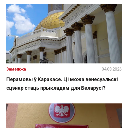
Замежжа
04.08.2026
Перамовы ў Каракасе. Ці можа венесуэльскі
сцэнар стаць прыкладам для Беларусі?