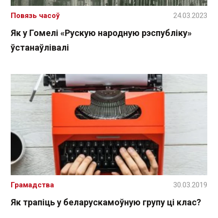
Повязь часоў
24.03.2023
Як у Гомелі «Рускую народную рэспубліку»
ўстанаўлівалі
Грамадства
30.03.2019
Як трапіць у беларускамоўную групу ці клас?