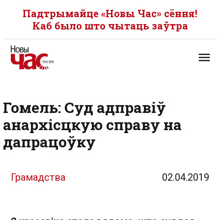
Падтрымайце «Новы Час» сёння!
Каб было што чытаць заўтра
Гомель: Суд адправіў
анархісцкую справу на
дапрацоўку
Грамадства
02.04.2019