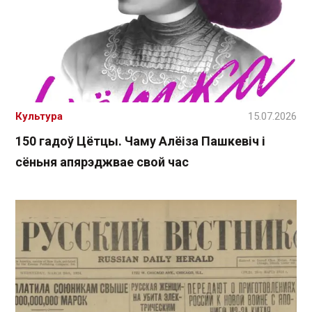
Культура
15.07.2026
150 гадоў Цётцы. Чаму Алёіза Пашкевіч і
сёньня апярэджвае свой час