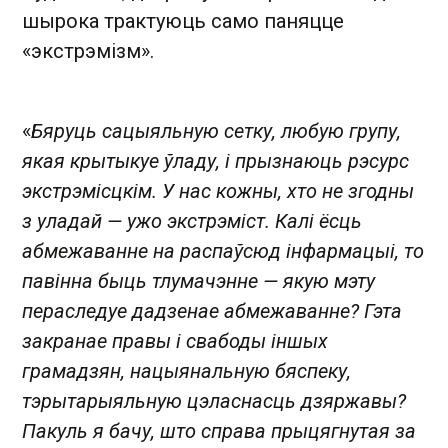
шырока трактуюць само паняцце
«экстрэмізм».
«
Бяруць сацыяльную сетку, любую групу,
якая крытыкуе ўладу, і прызнаюць рэсурс
экстрэмісцкім. У нас кожны, хто не згодны
з уладай — ужо экстрэміст. Калі ёсць
абмежаванне на распаўсюд інфармацыі, то
павінна быць тлумачэнне — якую мэту
пераследуе дадзенае абмежаванне? Гэта
закранае правы і свабоды іншых
грамадзян, нацыянальную бяспеку,
тэрытарыяльную цэласнасць дзяржавы?
Пакуль я бачу, што справа прыцягнутая за