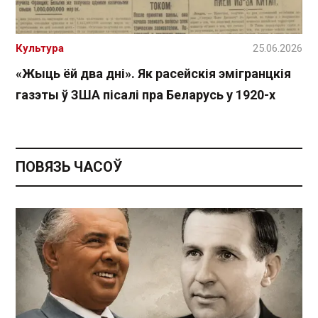
Культура
25.06.2026
«Жыць ёй два дні». Як расейскія эмігранцкія
газэты ў ЗША пісалі пра Беларусь у 1920-х
ПОВЯЗЬ ЧАСОЎ