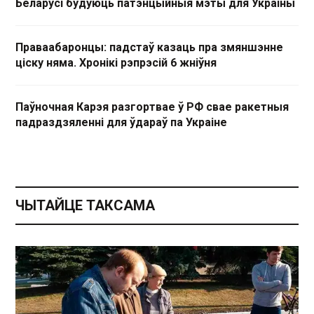
Беларусі будуюць патэнцыйныя мэты для Украіны
Праваабаронцы: падстаў казаць пра змяншэнне
ціску няма. Хронікі рэпрэсій 6 жніўня
Паўночная Карэя разгортвае ў РФ свае ракетныя
падраздзяленні для ўдараў па Украіне
ЧЫТАЙЦЕ ТАКСАМА