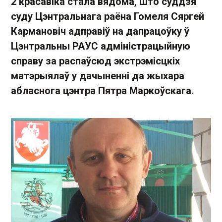
2 красавіка стала вядома, што суддзя
суду Цэнтральнага раёна Гомеля Сяргей
Кармановіч адправіў на дапрацоўку ў
Цэнтральны РАУС адміністрацыйную
справу за распаўсюд экстрэмісцкіх
матэрыялаў у дачыненні да жыхара
абласнога цэнтра Пятра Маркоўскага.