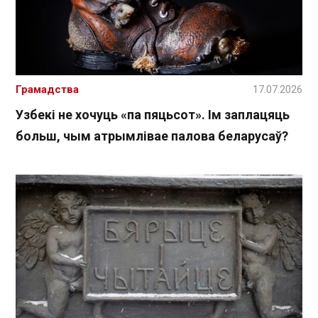
Грамадства
17.07.2026
Узбекі не хочуць «па пяцьсот». Ім заплацяць
больш, чым атрымлівае палова беларусаў?