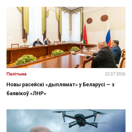
Палітыка
22.07.2026
Новы расейскі «дыплямат» у Беларусі — з
баявікоў «ЛНР»