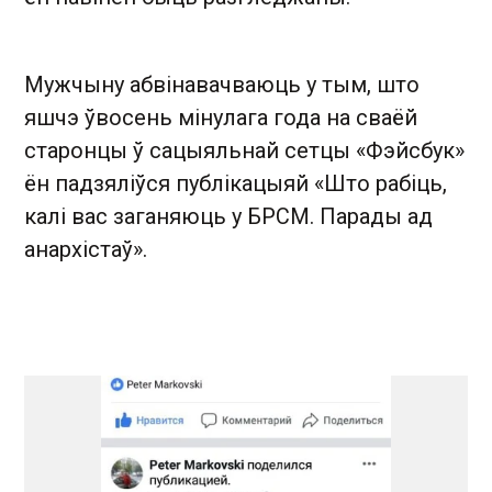
Мужчыну абвінавачваюць у тым, што
яшчэ ўвосень мінулага года на сваёй
старонцы ў сацыяльнай сетцы «Фэйсбук»
ён падзяліўся публікацыяй «Што рабіць,
калі вас заганяюць у БРСМ. Парады ад
анархістаў».