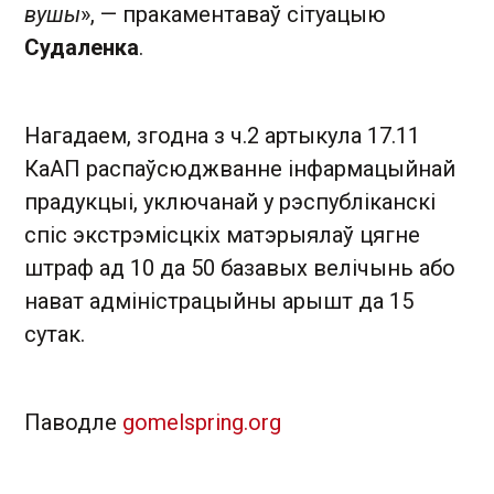
вушы
», — пракаментаваў сітуацыю
Судаленка
.
Нагадаем, згодна з ч.2 артыкула 17.11
КаАП распаўсюджванне інфармацыйнай
прадукцыі, уключанай у рэспубліканскі
спіс экстрэмісцкіх матэрыялаў цягне
штраф ад 10 да 50 базавых велічынь або
нават адміністрацыйны арышт да 15
сутак.
Паводле
gomelspring.org