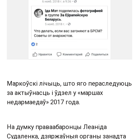
Маркоўскі лічыць, што яго пераследуюць
за актыўнасць і ўдзел у «маршах
недармаедаў» 2017 года.
На думку праваабаронцы Леаніда
Судаленка, дзяржаўныя органы занадта