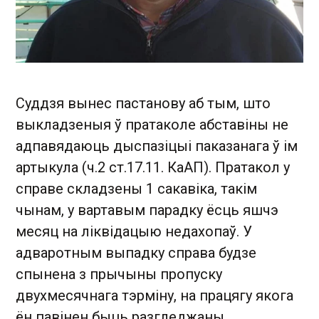
Суддзя вынес пастанову аб тым, што
выкладзеныя ў пратаколе абставіны не
адпавядаюць дыспазіцыі паказанага ў ім
артыкула (ч.2 ст.17.11. КаАП). Пратакол у
справе складзены 1 сакавіка, такім
чынам, у вартавым парадку ёсць яшчэ
месяц на ліквідацыю недахопаў. У
адваротным выпадку справа будзе
спынена з прычыны пропуску
двухмесячнага тэрміну, на працягу якога
ён павінен быць разгледжаны.