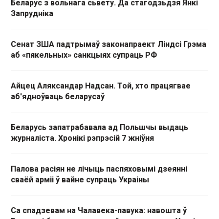
Беларус з вольнага сьвету. Да стагодзьдзя Янкі
Запрудніка
Сенат ЗША падтрымаў законапраект Ліндсі Грэма
аб «пякельных» санкцыях супраць РФ
Айцец Аляксандар Надсан. Той, хто працягвае
аб'ядноўваць беларусаў
Беларусь запатрабавала ад Польшчы выдаць
журналіста. Хронікі рэпрэсій 7 жніўня
Палова расіян не лічыць паспяховымі дзеянні
сваёй арміі ў вайне супраць Украіны
Са спадзевам на Чалавека-павука: навошта ў