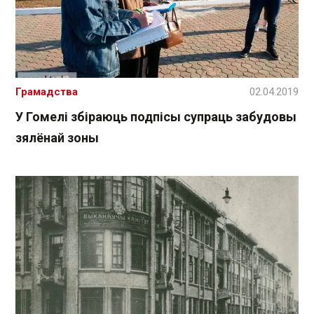
Грамадства
02.04.2019
У Гомелі збіраюць подпісы супраць забудовы
зялёнай зоны