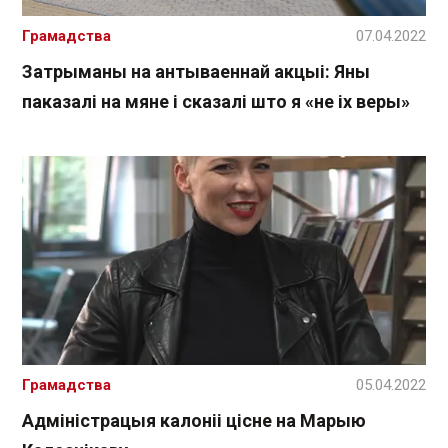
Грамадства
07.04.2022
Затрыманы на антываеннай акцыі: Яны
паказалі на мяне і сказалі што я «не іх веры»
Грамадства
05.04.2022
Адміністрацыя калоніі цісне на Марыю