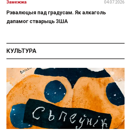
Замежжа
04.07.2026
Рэвалюцыя пад градусам. Як алкаголь
дапамог стварыць ЗША
КУЛЬТУРА