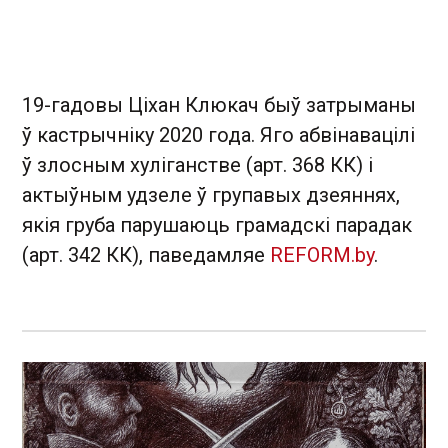
19-гадовы Ціхан Клюкач быў затрыманы
ў кастрычніку 2020 года. Яго абвінавацілі
ў злосным хуліганстве (арт. 368 КК) і
актыўным удзеле ў групавых дзеяннях,
якія груба парушаюць грамадскі парадак
(арт. 342 КК), паведамляе
REFORM.by
.