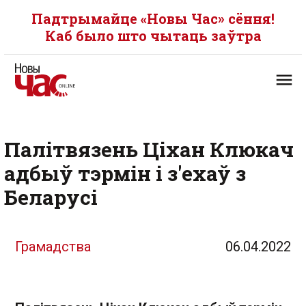
Падтрымайце «Новы Час» сёння!
Каб было што чытаць заўтра
Палітвязень Ціхан Клюкач
адбыў тэрмін і з'ехаў з
Беларусі
Грамадства
06.04.2022