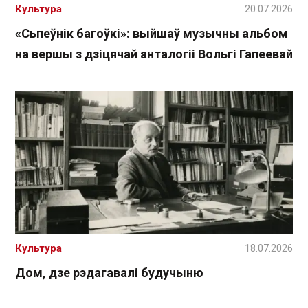
Культура
20.07.2026
«Сьпеўнік багоўкі»: выйшаў музычны альбом
на вершы з дзіцячай анталогіі Вольгі Гапеевай
Культура
18.07.2026
Дом, дзе рэдагавалі будучыню