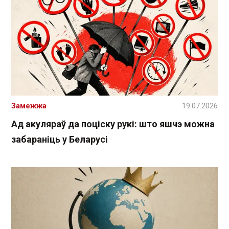
Замежжа
19.07.2026
Ад акуляраў да поціску рукі: што яшчэ можна
забараніць у Беларусі