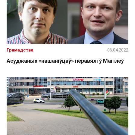
Грамадства
06.04.2022
Асуджаных «нашаніўцаў» перавялі ў Магілёў