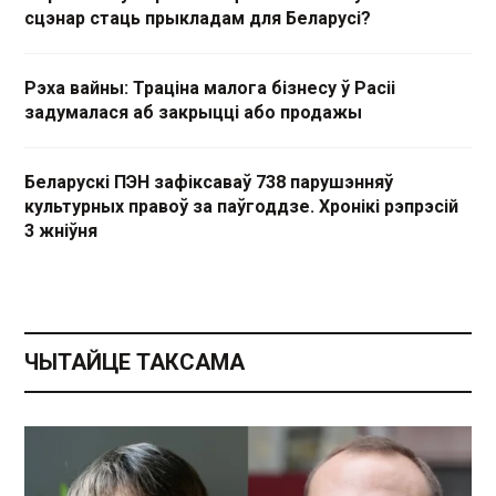
сцэнар стаць прыкладам для Беларусі?
Рэха вайны: Траціна малога бізнесу ў Расіі
задумалася аб закрыцці або продажы
Беларускі ПЭН зафіксаваў 738 парушэнняў
культурных правоў за паўгоддзе. Хронікі рэпрэсій
3 жніўня
ЧЫТАЙЦЕ ТАКСАМА