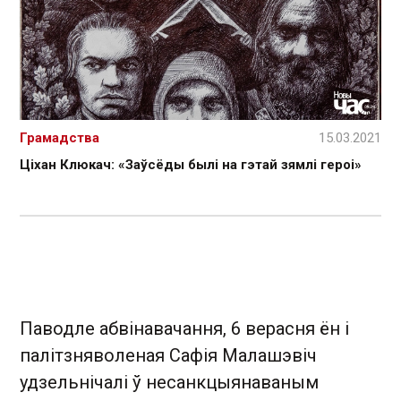
Грамадства
15.03.2021
Ціхан Клюкач: «Заўсёды былі на гэтай зямлі героі»
Паводле абвінавачання, 6 верасня ён і
палітзняволеная Сафія Малашэвіч
удзельнічалі ў несанкцыянаваным