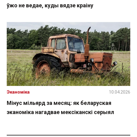
ўжо не ведае, куды вядзе краіну
Эканоміка
10.04.2026
Мінус мільярд за месяц: як беларуская
эканоміка нагадвае мексіканскі серыял