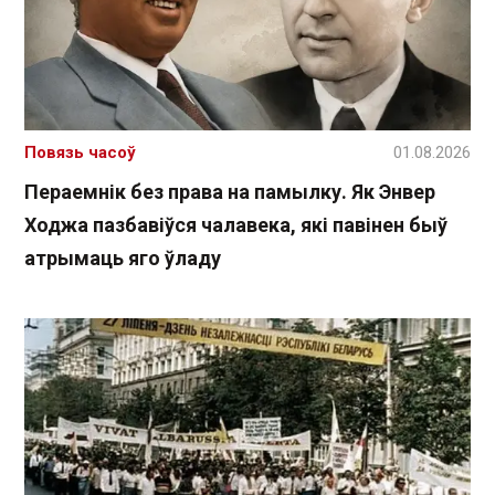
Повязь часоў
01.08.2026
Пераемнік без права на памылку. Як Энвер
Ходжа пазбавіўся чалавека, які павінен быў
атрымаць яго ўладу