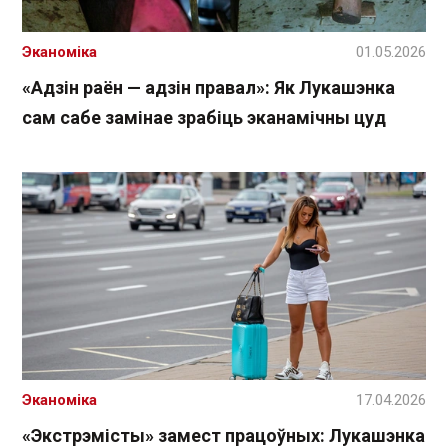
Эканоміка
01.05.2026
«Адзін раён — адзін правал»: Як Лукашэнка
сам сабе замінае зрабіць эканамічны цуд
Эканоміка
17.04.2026
«Экстрэмісты» замест працоўных: Лукашэнка