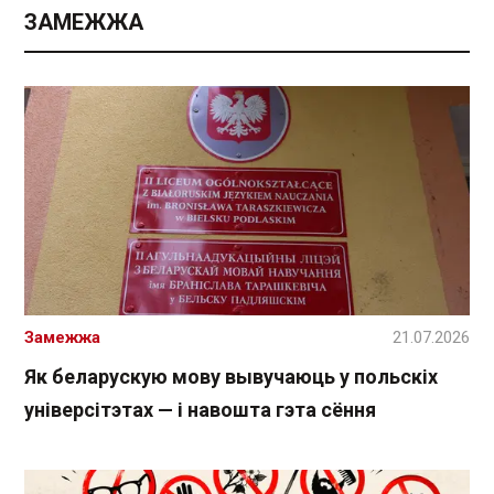
ЗАМЕЖЖА
Замежжа
21.07.2026
Як беларускую мову вывучаюць у польскіх
універсітэтах — і навошта гэта сёння