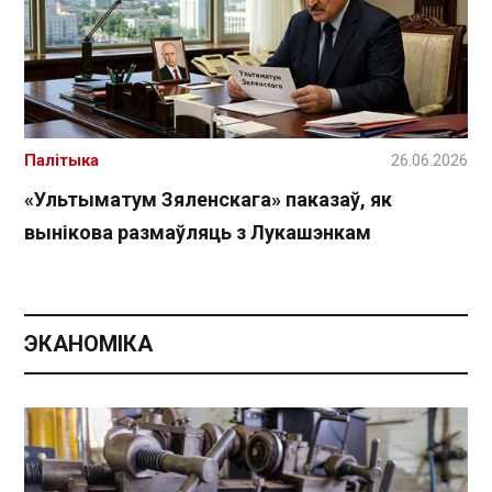
Палітыка
26.06.2026
«Ультыматум Зяленскага» паказаў, як
вынікова размаўляць з Лукашэнкам
ЭКАНОМІКА