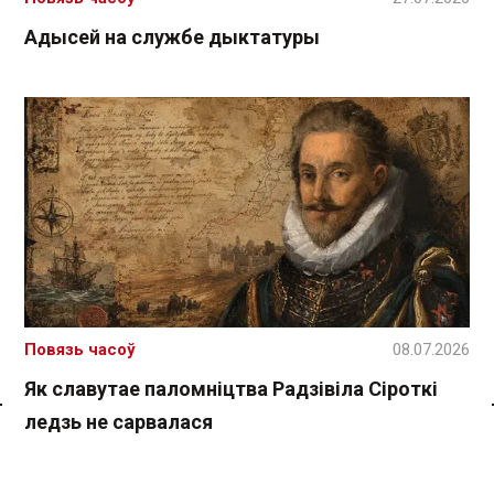
Адысей на службе дыктатуры
Повязь часоў
08.07.2026
Як славутае паломніцтва Радзівіла Сіроткі
ледзь не сарвалася
Спасылка без VPN