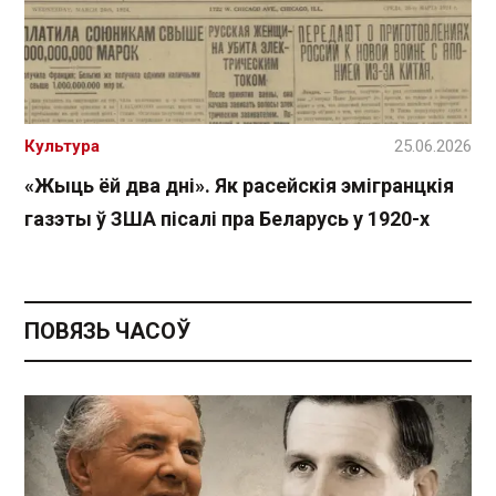
Культура
25.06.2026
«Жыць ёй два дні». Як расейскія эмігранцкія
газэты ў ЗША пісалі пра Беларусь у 1920-х
ПОВЯЗЬ ЧАСОЎ