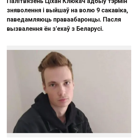
Палітвязень Ціхан Клюкач адбыў тэрмін
зняволення і выйшаў на волю 9 сакавіка,
паведамляюць праваабаронцы. Пасля
вызвалення ён з'ехаў з Беларусі.