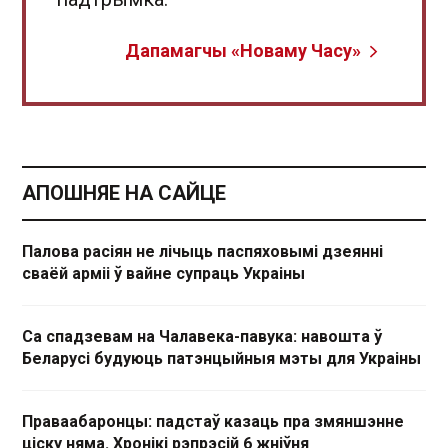
Дапамагчы «Новаму Часу»
АПОШНЯЕ НА САЙЦЕ
Палова расіян не лічыць паспяховымі дзеянні
сваёй арміі ў вайне супраць Украіны
Са спадзевам на Чалавека-павука: навошта ў
Беларусі будуюць патэнцыйныя мэты для Украіны
Праваабаронцы: падстаў казаць пра змяншэнне
ціску няма. Хронікі рэпрэсій 6 жніўня