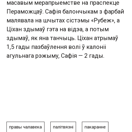
масавым мерапрыемстве на праспекце
Пераможцаў. Сафія балончыкам з фарбай
малявала на шчытах сістэмы «Рубеж», а
Ціхан здымаў гэта на відэа, а потым
здымаў, як яна танчыць. Ціхан атрымаў
1,5 гады пазбаўлення волі ў калоніі
агульнага рэжыму, Сафія — 2 гады.
правы чалавека
палітвязні
пакаранне