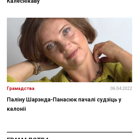
Калеснікаву
Грамадства
06.04.2022
Паліну Шарэнда-Панасюк пачалі судзіць у
калоніі