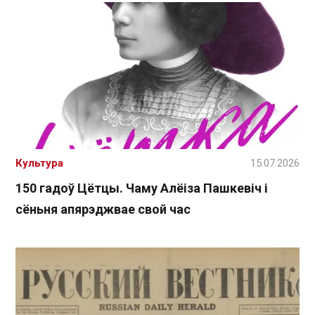
Культура
15.07.2026
150 гадоў Цётцы. Чаму Алёіза Пашкевіч і
сёньня апярэджвае свой час