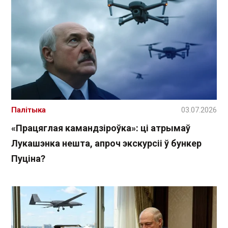
Палітыка
03.07.2026
«Працяглая камандзіроўка»: ці атрымаў
Лукашэнка нешта, апроч экскурсіі ў бункер
Пуціна?