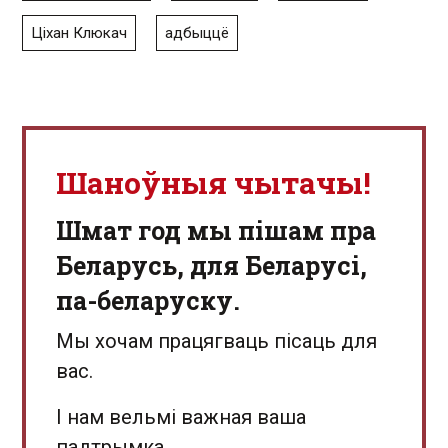
Ціхан Клюкач
адбыццё
Шаноўныя чытачы!
Шмат год мы пішам пра
Беларусь, для Беларусі,
па-беларуску.
Мы хочам працягваць пісаць для
вас.
І нам вельмі важная ваша
падтрымка.