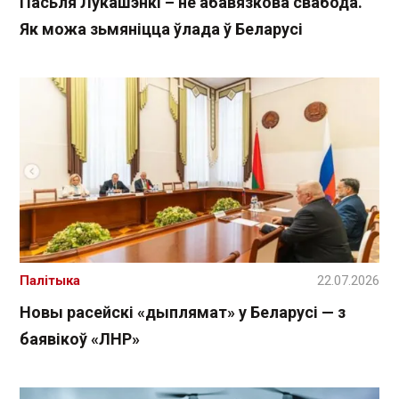
Пасьля Лукашэнкі – не абавязкова свабода.
Як можа зьмяніцца ўлада ў Беларусі
Палітыка
22.07.2026
Новы расейскі «дыплямат» у Беларусі — з
баявікоў «ЛНР»