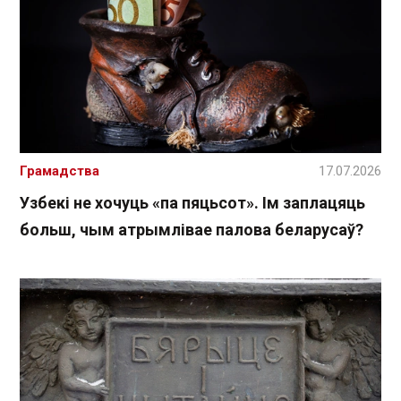
Грамадства
17.07.2026
Узбекі не хочуць «па пяцьсот». Ім заплацяць
больш, чым атрымлівае палова беларусаў?