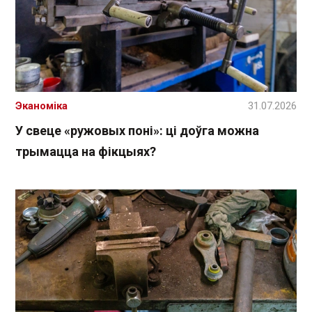
Эканоміка
31.07.2026
У свеце «ружовых поні»: ці доўга можна
трымацца на фікцыях?