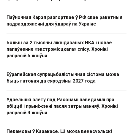
Паўночная Карэя разгортвае ў РФ свае ракетныя
падраздзяленні для ўдараў па Украіне
Больш за 2 тысячы ліквідаваных НКА і новае
папаўненне «экстрэмісцкага» спісу. Хронікі
рэпрэсій 5 жніўня
Еўрапейская супрацьбалістычная сістэма можа
быць гатовая да сярэдзіны 2027 года
Удзельнікі злёту пад Расонамі паведамілі пра
збіццё і прыніжэнні пасля затрыманняў. Хронікі
рэпрэсій 4 жніўня
Перамовы ў Каракасе. Ці можа венесуэльскі