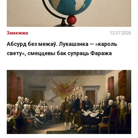
Замежжа
12.07.2026
Абсурд без межаў. Лукашэнка — «кароль
свету», смеццевы бак супраць Фаража