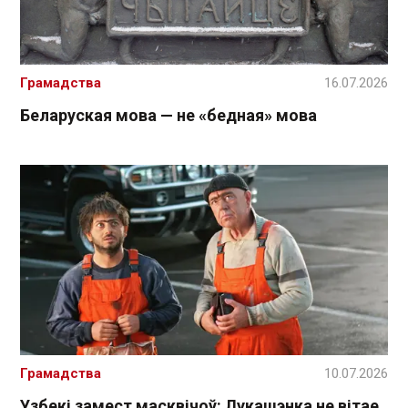
Грамадства
16.07.2026
Беларуская мова — не «бедная» мова
Грамадства
10.07.2026
Узбекі замест масквічоў: Лукашэнка не вітае