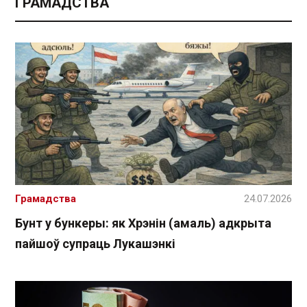
ГРАМАДСТВА
Грамадства
24.07.2026
Бунт у бункеры: як Хрэнін (амаль) адкрыта
пайшоў супраць Лукашэнкі