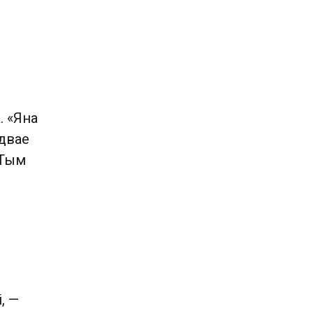
. «Яна
адвае
 Тым
, —