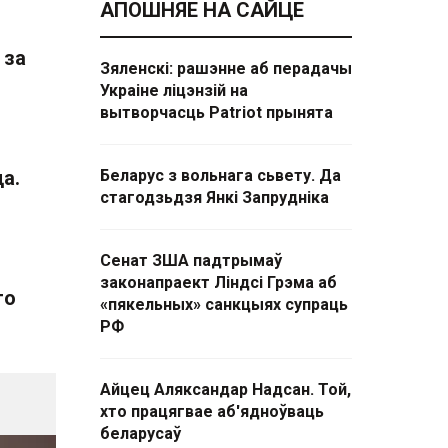
АПОШНЯЕ НА САЙЦЕ
 за
Зяленскі: рашэнне аб перадачы
Украіне ліцэнзій на
вытворчасць Patriot прынята
а.
Беларус з вольнага сьвету. Да
стагодзьдзя Янкі Запрудніка
Сенат ЗША падтрымаў
законапраект Ліндсі Грэма аб
то
«пякельных» санкцыях супраць
РФ
Айцец Аляксандар Надсан. Той,
хто працягвае аб'ядноўваць
беларусаў