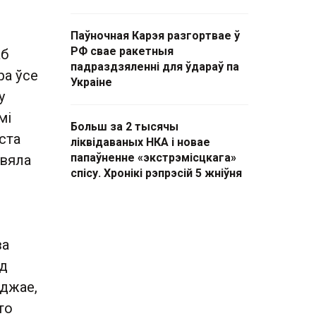
Паўночная Карэя разгортвае ў
РФ свае ракетныя
аб
падраздзяленні для ўдараў па
ра ўсе
Украіне
у
мі
Больш за 2 тысячы
ста
ліквідаваных НКА і новае
папаўненне «экстрэмісцкага»
авяла
спісу. Хронікі рэпрэсій 5 жніўня
ва
ад
рджае,
то