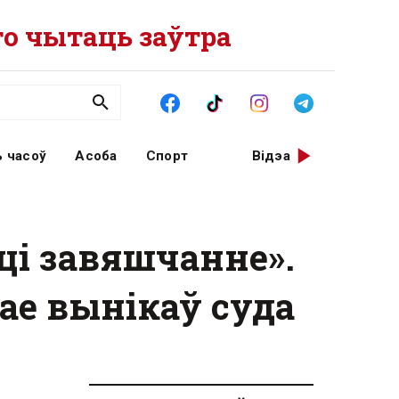
о чытаць заўтра
 часоў
Асоба
Спорт
Відэа
ці завяшчанне ».
кае вынікаў суда