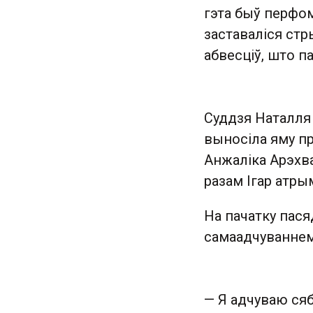
гэта быў перфом
заставаліся стр
абвесціў, што п
Суддзя Наталля 
выносіла яму пр
Анжаліка Арэхва.
разам Ігар атры
На пачатку пася
самаадчуваннем
— Я адчуваю сяб