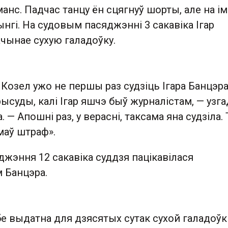
анс. Падчас танцу ён сцягнуў шорты, але на ім
ынгі. На судовым пасяджэнні 3 сакавіка Ігар
ачынае сухую галадоўку.
Козел ужо не першы раз судзіць Ігара Банцэра
ысуды, калі Ігар яшчэ быў журналістам, — узг
 — Апошні раз, у верасні, таксама яна судзіла.
маў штраф».
джэння 12 сакавіка суддзя пацікавілася
 Банцэра.
е выдатна для дзясятых сутак сухой галадоўкі