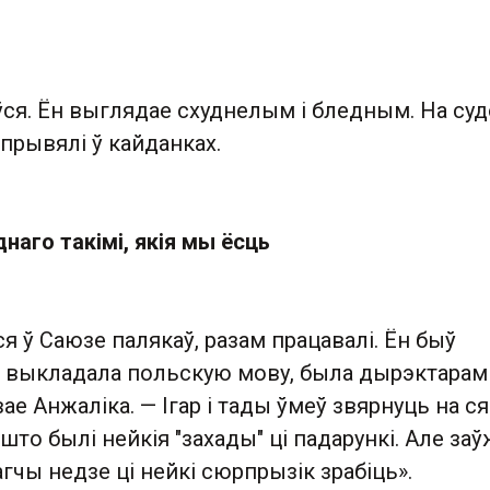
ўся. Ён выглядае схуднелым і бледным. На су
прывялі ў кайданках.
наго такімі, якія мы ёсць
я ў Саюзе палякаў, разам працавалі. Ён быў
 я выкладала польскую мову, была дырэктарам
ае Анжаліка. — Ігар і тады ўмеў звярнуць на с
 што былі нейкія "захады" ці падарункі. Але за
гчы недзе ці нейкі сюрпрызік зрабіць».