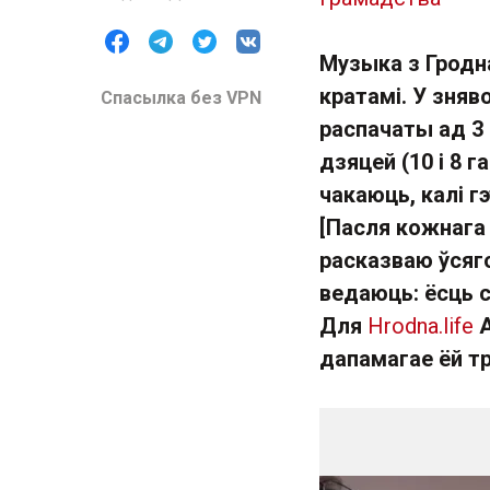
Музыка з Гродна
кратамі. У зня
Спасылка без VPN
распачаты ад 3 
дзяцей (10 і 8 
чакаюць, калі 
[Пасля кожнага
расказваю ўсяго
ведаюць: ёсць с
Для
Hrodna.life
А
дапамагае ёй т