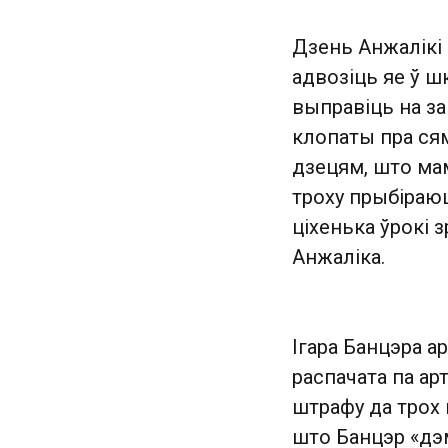
Дзень Анжалікі 
адвозіць яе ў шк
выправіць на за
клопаты пра сям
дзецям, што ма
троху прыбіраюц
ціхенька ўрокі 
Анжаліка.
Ігара Банцэра а
распачата па ар
штрафу да трох 
што Банцэр «дэм