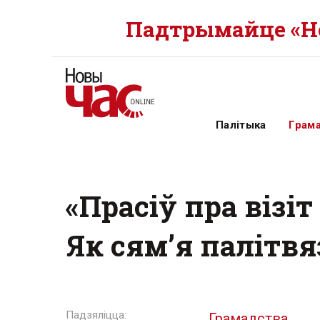
Падтрымайце «Но
Палітыка
Грам
«Прасіў пра візі
Як сям’я палітвя
Грамадства