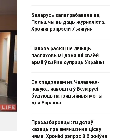
Беларусь запатрабавала ад
Польшчы выдаць журналіста.
Хронікі рэпрэсій 7 жніўня
Палова расіян не лічыць
паспяховымі дзеянні сваёй
арміі ў вайне супраць Украіны
Са спадзевам на Чалавека-
павука: навошта ў Беларусі
будуюць патэнцыйныя мэты
для Украіны
Праваабаронцы: падстаў
казаць пра змяншэнне ціску
няма. Хронікі рэпрэсій 6 жніўня