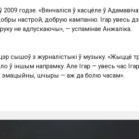
ў 2009 годзе. «Вянчаліся ў касцёле ў Адамавіча
обры настрой, добрую кампанію. Ігар увесь д
руку не адпускаючы», — успамінае Анжаліка.
цэр сышоў з журналістыкі ў музыку. «Жыццё т
ло ў іншым напрамку. Але Ігар — увесь час Ігар
 эмацыйны, шчыры — аж да болю часам».