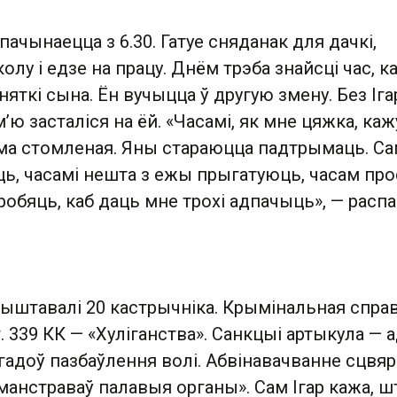
пачынаецца з 6.30. Гатуе сняданак для дачкі,
олу і едзе на працу. Днём трэба знайсці час, к
няткі сына. Ён вучыцца ў другую змену. Без Іга
’ю засталіся на ёй. «Часамі, як мне цяжка, каж
ма стомленая. Яны стараюцца падтрымаць. Са
ь, часамі нешта з ежы прыгатуюць, часам про
зробяць, каб даць мне трохі адпачыць», — расп
рыштавалі 20 кастрычніка. Крымінальная спра
т. 339 КК — «Хуліганства». Санкцыі артыкула — 
гадоў пазбаўлення волі. Абвінавачванне сцвя
анстраваў палавыя органы». Сам Ігар кажа, ш