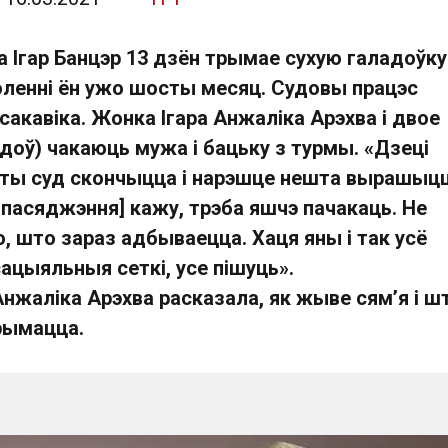
 Ігар Банцэр 13 дзён трымае сухую галадоўку
воленні ён ужо шосты месяц. Судовы працэс
сакавіка. Жонка Ігара Анжаліка Арэхва і двое
гадоў) чакаюць мужа і бацьку з турмы. «Дзеці
гэты суд скончыцца і нарэшце нешта вырашыцц
 пасяджэння] кажу, трэба яшчэ пачакаць. Не
, што зараз адбываецца. Хаця яны і так усё
ацыяльныя сеткі, усе пішуць».
нжаліка Арэхва расказала, як жыве сям’я і ш
рымацца.