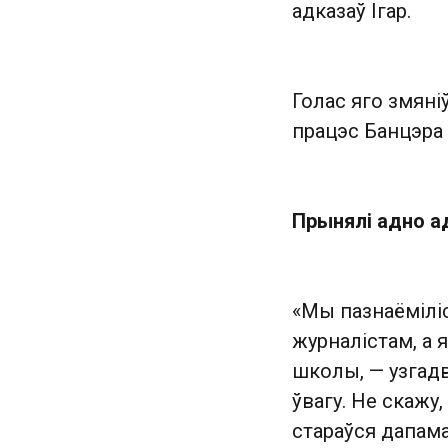
адказаў Ігар.
Голас яго змяні
працэс Банцэра 
Прынялі адно ад
«Мы пазнаёміліс
журналістам, а
школы, — узгадв
ўвагу. Не скажу,
стараўся дапама