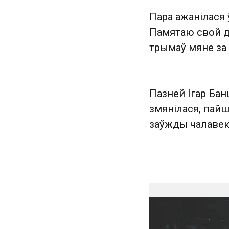
Пара ажанілася 
Памятаю свой д
трымаў мяне за 
Пазней Ігар Бан
змянілася, пайш
заўжды чалавек