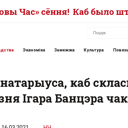
вы Час» сёння!
Каб было шт
адства
Эканоміка
Замежжа
Культура
Повязь
т натарыуса, каб склас
зня Ігара Банцэра ча
16.03.2021
НЧ