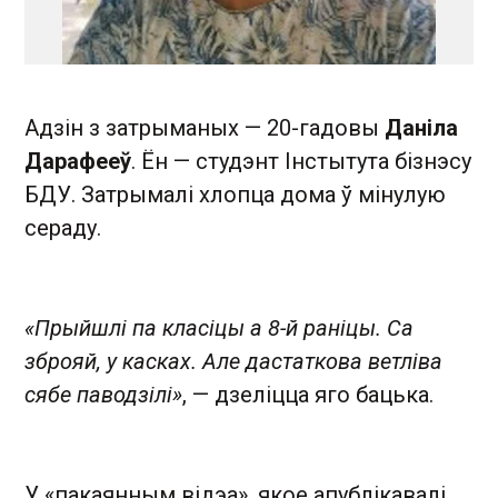
Адзін з затрыманых — 20-гадовы
Даніла
Дарафееў
. Ён — студэнт Інстытута бізнэсу
БДУ. Затрымалі хлопца дома ў мінулую
сераду.
«Прыйшлі па класіцы а 8-й раніцы. Са
зброяй, у касках. Але дастаткова ветліва
сябе паводзілі»
, — дзеліцца яго бацька.
У «пакаянным відэа», якое апублікавалі