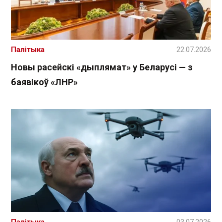
Палітыка
22.07.2026
Новы расейскі «дыплямат» у Беларусі — з
баявікоў «ЛНР»