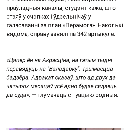
праўладныя каналы, студэнт кажа, што
стаяў у счэпках і ўдзельнічаў у
галасаванні за план «Перамога». Наколькі
вядома, справу завялі па 342 артыкуле.
«Цяпер ён на Акрэсціна, на гэтым тыдні
перавядуць на "Валадарку". Трымаецца
бадзёра. Адвакат сказаў, што ад двух да
чатырох месяцаў усё адно будзе сядзець
да суда»,
— тлумачаць сітуацыю родныя.