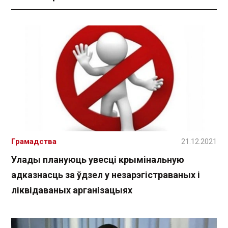
Грамадства
21.12.2021
Улады плануюць увесці крымінальную
адказнасць за ўдзел у незарэгістраваных і
ліквідаваных арганізацыях