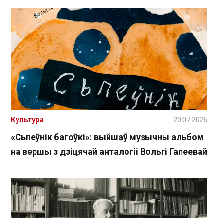
Культура
20.07.2026
«Сьпеўнік багоўкі»: выйшаў музычны альбом
на вершы з дзіцячай анталогіі Вольгі Гапеевай