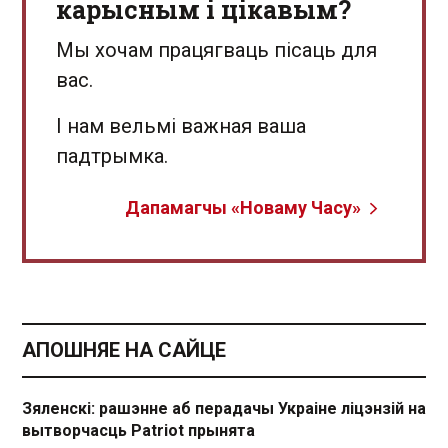
карысным і цікавым?
Мы хочам працягваць пісаць для
вас.
І нам вельмі важная ваша
падтрымка.
Дапамагчы «Новаму Часу»
АПОШНЯЕ НА САЙЦЕ
Зяленскі: рашэнне аб перадачы Украіне ліцэнзій на
вытворчасць Patriot прынята