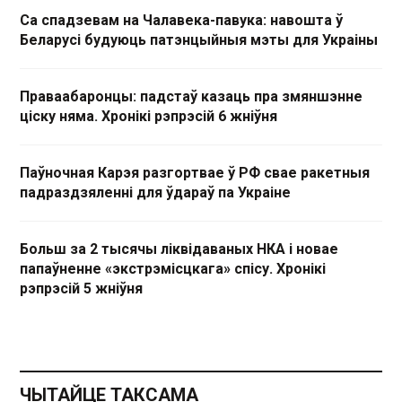
Са спадзевам на Чалавека-павука: навошта ў
Беларусі будуюць патэнцыйныя мэты для Украіны
Праваабаронцы: падстаў казаць пра змяншэнне
ціску няма. Хронікі рэпрэсій 6 жніўня
Паўночная Карэя разгортвае ў РФ свае ракетныя
падраздзяленні для ўдараў па Украіне
Больш за 2 тысячы ліквідаваных НКА і новае
папаўненне «экстрэмісцкага» спісу. Хронікі
рэпрэсій 5 жніўня
ЧЫТАЙЦЕ ТАКСАМА