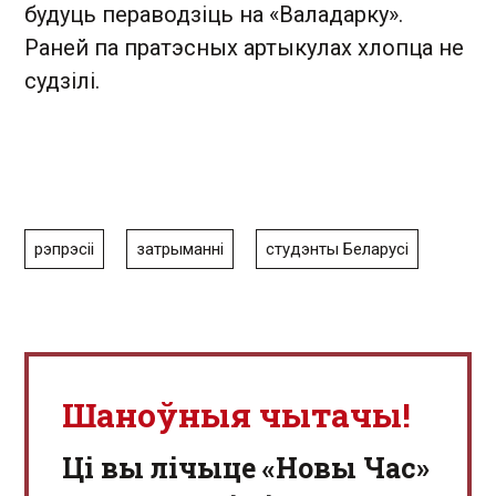
будуць пераводзіць на «Валадарку».
Раней па пратэсных артыкулах хлопца не
судзілі.
рэпрэсіі
затрыманні
студэнты Беларусі
Шаноўныя чытачы!
Ці вы лічыце «Новы Час»