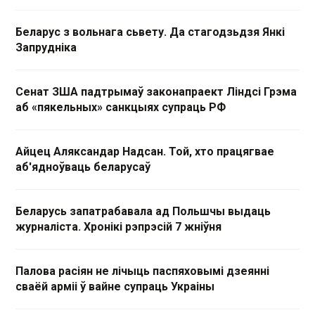
Беларус з вольнага сьвету. Да стагодзьдзя Янкі
Запрудніка
Сенат ЗША падтрымаў законапраект Ліндсі Грэма
аб «пякельных» санкцыях супраць РФ
Айцец Аляксандар Надсан. Той, хто працягвае
аб'ядноўваць беларусаў
Беларусь запатрабавала ад Польшчы выдаць
журналіста. Хронікі рэпрэсій 7 жніўня
Палова расіян не лічыць паспяховымі дзеянні
сваёй арміі ў вайне супраць Украіны