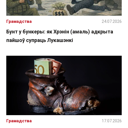
Грамадства
24.07.2026
Бунт у бункеры: як Хрэнін (амаль) адкрыта
пайшоў супраць Лукашэнкі
Грамадства
17.07.2026