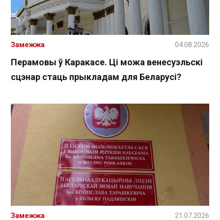
Замежжа
04.08.2026
Перамовы ў Каракасе. Ці можа венесуэльскі
сцэнар стаць прыкладам для Беларусі?
Замежжа
21.07.2026