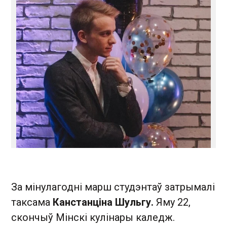
За мінулагодні марш студэнтаў затрымалі
таксама
Канстанціна Шульгу.
Яму 22,
скончыў Мінскі кулінары каледж.