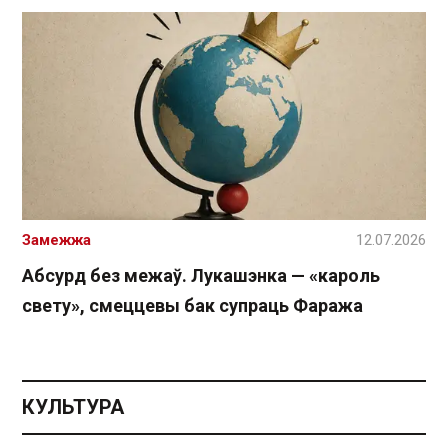
Замежжа
12.07.2026
Абсурд без межаў. Лукашэнка — «кароль
свету», смеццевы бак супраць Фаража
КУЛЬТУРА