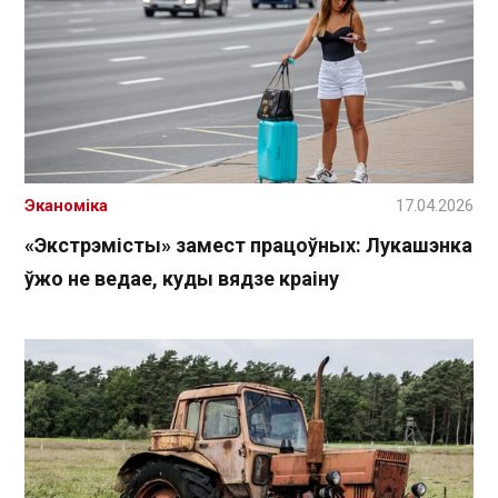
Эканоміка
17.04.2026
«Экстрэмісты» замест працоўных: Лукашэнка
ўжо не ведае, куды вядзе краіну