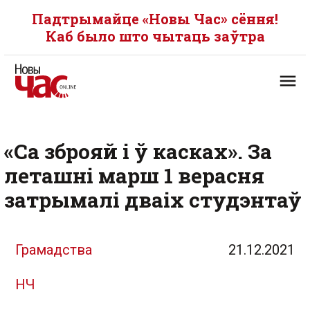
Падтрымайце «Новы Час» сёння!
Каб было што чытаць заўтра
«Са зброяй і ў касках». За
леташні марш 1 верасня
затрымалі дваіх студэнтаў
Грамадства
21.12.2021
НЧ