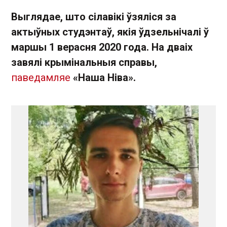
Выглядае, што сілавікі ўзяліся за
актыўных студэнтаў, якія ўдзельнічалі ў
маршы 1 верасня 2020 года. На дваіх
завялі крымінальныя справы,
паведамляе
«Наша Ніва».