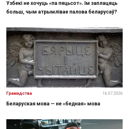
Узбекі не хочуць «па пяцьсот». Ім заплацяць
больш, чым атрымлівае палова беларусаў?
Грамадства
16.07.2026
Беларуская мова — не «бедная» мова