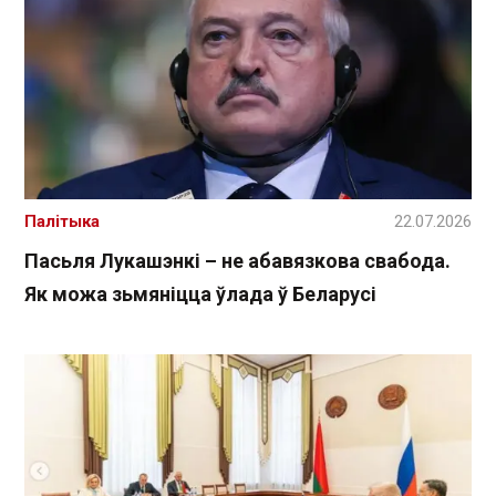
Палітыка
22.07.2026
Пасьля Лукашэнкі – не абавязкова свабода.
Як можа зьмяніцца ўлада ў Беларусі