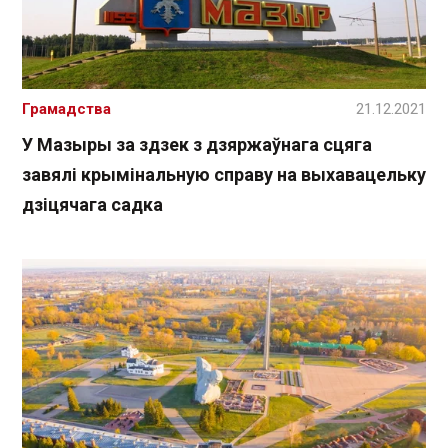
Грамадства
21.12.2021
У Мазыры за здзек з дзяржаўнага сцяга
завялі крымінальную справу на выхавацельку
дзіцячага садка