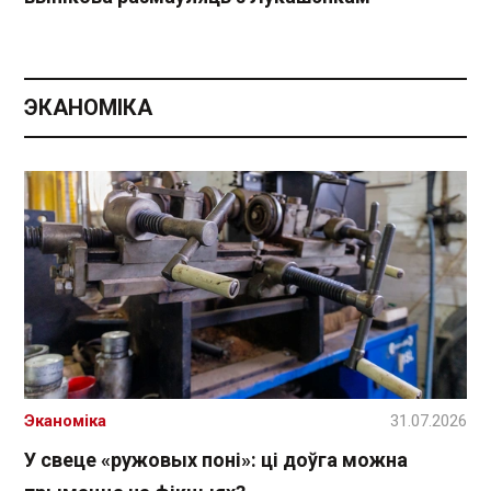
ЭКАНОМІКА
Эканоміка
31.07.2026
У свеце «ружовых поні»: ці доўга можна