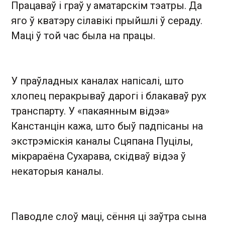
Працаваў і граў у аматарскім тэатры. Да
яго ў кватэру сілавікі прыйшлі ў сераду.
Маці ў той час была на працы.
У праўладных каналах напісалі, што
хлопец перакрываў дарогі і блакаваў рух
транспарту. У «пакаянным відэа»
Канстанцін кажа, што быў падпісаны на
экстрэміскія каналы Сцяпана Пуцілы,
мікрараёна Сухарава, скідваў відэа ў
некаторыя каналы.
Паводле слоў маці, сёння ці заўтра сына