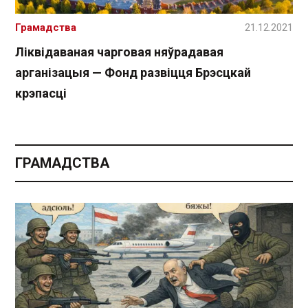
Грамадства
21.12.2021
Ліквідаваная чарговая няўрадавая
арганізацыя — Фонд развіцця Брэсцкай
крэпасці
ГРАМАДСТВА