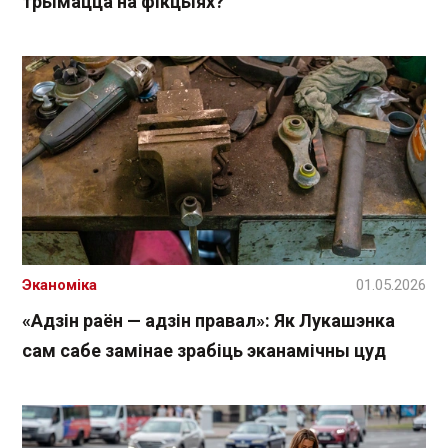
трымацца на фікцыях?
Эканоміка
01.05.2026
«Адзін раён — адзін правал»: Як Лукашэнка
сам сабе замінае зрабіць эканамічны цуд