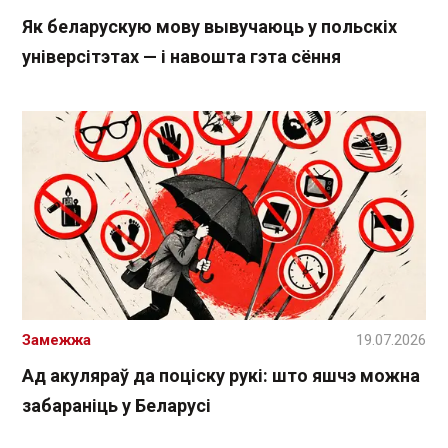
Як беларускую мову вывучаюць у польскіх
універсітэтах — і навошта гэта сёння
Замежжа
19.07.2026
Ад акуляраў да поціску рукі: што яшчэ можна
забараніць у Беларусі