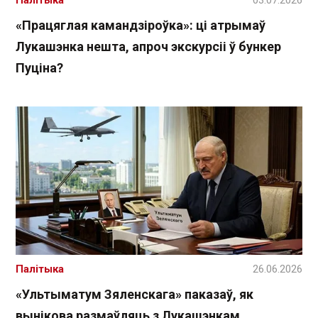
Палітыка
03.07.2026
«Працяглая камандзіроўка»: ці атрымаў
Лукашэнка нешта, апроч экскурсіі ў бункер
Пуціна?
Палітыка
26.06.2026
«Ультыматум Зяленскага» паказаў, як
вынікова размаўляць з Лукашэнкам