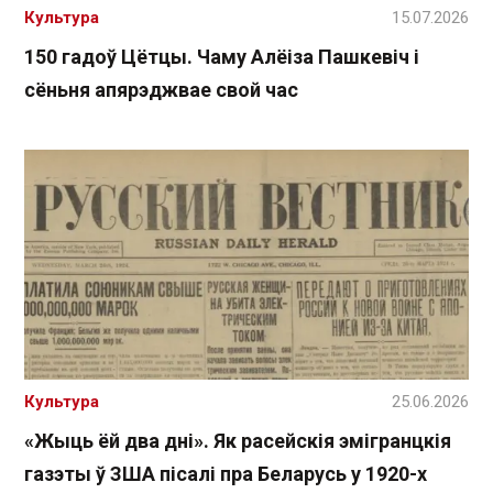
Культура
15.07.2026
150 гадоў Цётцы. Чаму Алёіза Пашкевіч і
сёньня апярэджвае свой час
Культура
25.06.2026
«Жыць ёй два дні». Як расейскія эмігранцкія
газэты ў ЗША пісалі пра Беларусь у 1920-х