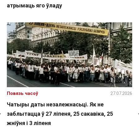
атрымаць яго ўладу
Повязь часоў
27.07.2026
Чатыры даты незалежнасьці. Як не
заблытацца ў 27 ліпеня, 25 сакавіка, 25
Спасылка без VPN
жніўня і 3 ліпеня