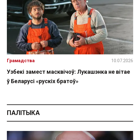
Грамадства
10.07.2026
Узбекі замест масквічоў: Лукашэнка не вітае
ў Беларусі «рускіх братоў»
ПАЛІТЫКА