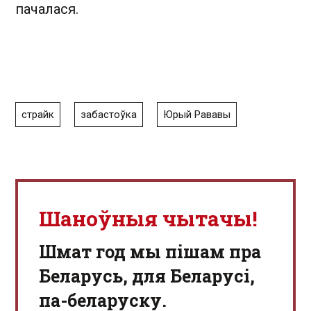
пачалася.
страйк
забастоўка
Юрый Рававы
Шаноўныя чытачы!
Шмат год мы пішам пра
Беларусь, для Беларусі,
па-беларуску.