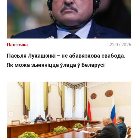
Палітыка
22.07.2026
Пасьля Лукашэнкі – не абавязкова свабода.
Як можа зьмяніцца ўлада ў Беларусі