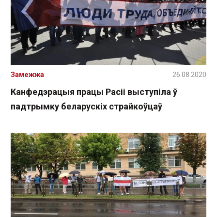
Замежжа
26.08.2020
Канфедэрацыя працы Расіі выступіла ў
падтрымку беларускіх страйкоўцаў