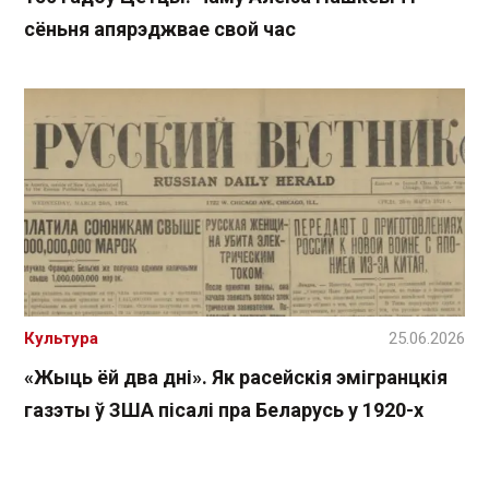
сёньня апярэджвае свой час
Культура
25.06.2026
«Жыць ёй два дні». Як расейскія эмігранцкія
газэты ў ЗША пісалі пра Беларусь у 1920-х