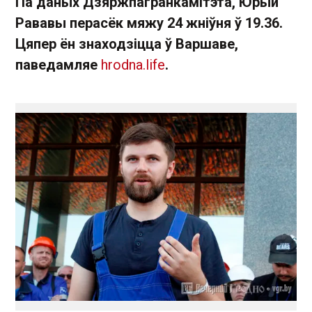
Па даных Дзяржпагранкамітэта, Юрый
Рававы перасёк мяжу 24 жніўня ў 19.36.
Цяпер ён знаходзіцца ў Варшаве,
паведамляе
hrodna.life
.