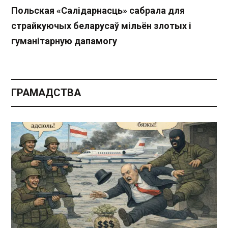
Польская «Салідарнасць» сабрала для
страйкуючых беларусаў мільён злотых і
гуманітарную дапамогу
ГРАМАДСТВА