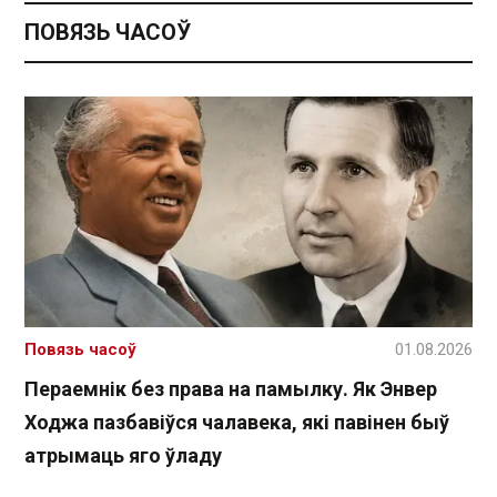
ПОВЯЗЬ ЧАСОЎ
Повязь часоў
01.08.2026
Пераемнік без права на памылку. Як Энвер
Ходжа пазбавіўся чалавека, які павінен быў
атрымаць яго ўладу