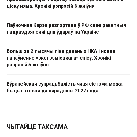
ціску няма. Хронікі рэпрэсій 6 жніўня
Паўночная Карэя разгортвае ў РФ свае ракетныя
падраздзяленні для ўдараў па Украіне
Больш за 2 тысячы ліквідаваных НКА і новае
папаўненне «экстрэмісцкага» спісу. Хронікі
рэпрэсій 5 жніўня
Еўрапейская супрацьбалістычная сістэма можа
быць гатовая да сярэдзіны 2027 года
ЧЫТАЙЦЕ ТАКСАМА