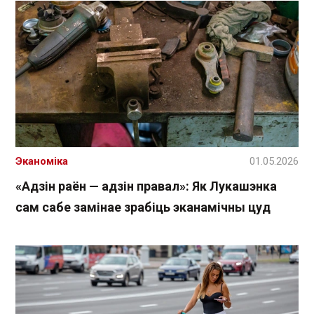
Эканоміка
01.05.2026
«Адзін раён — адзін правал»: Як Лукашэнка
сам сабе замінае зрабіць эканамічны цуд