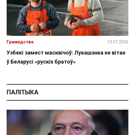
Грамадства
10.07.2026
Узбекі замест масквічоў: Лукашэнка не вітае
ў Беларусі «рускіх братоў»
ПАЛІТЫКА