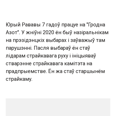
Юрый Рававы 7 гадоў працуе на "Гродна
Азот". У жніўні 2020 ён быў назіральнікам
на прэзідэнцкіх выбарах і заўважыў там
парушэнні. Пасля выбараў ён стаў
лідарам страйкавага руху і ініцыяваў
стварэнне страйкавага камітэта на
прадпрыемстве. Ён жа стаў старшынём
страйкаму.