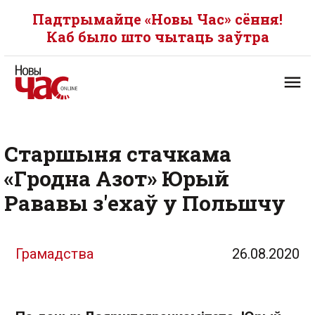
Падтрымайце «Новы Час» сёння!
Каб было што чытаць заўтра
Старшыня стачкама
«Гродна Азот» Юрый
Рававы з'ехаў у Польшчу
Грамадства
26.08.2020