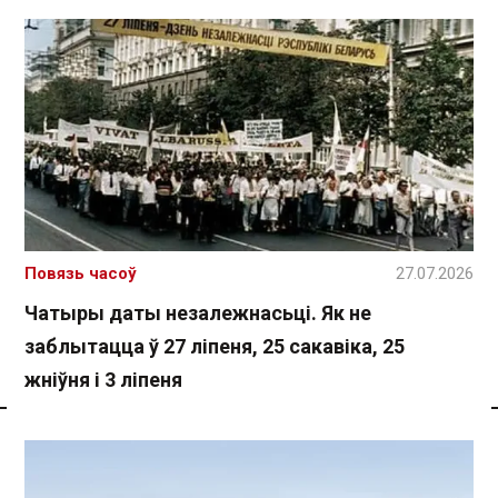
Повязь часоў
27.07.2026
Чатыры даты незалежнасьці. Як не
заблытацца ў 27 ліпеня, 25 сакавіка, 25
жніўня і 3 ліпеня
Спасылка без VPN