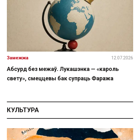
Замежжа
12.07.2026
Абсурд без межаў. Лукашэнка — «кароль
свету», смеццевы бак супраць Фаража
КУЛЬТУРА