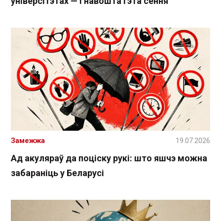
універсітэтах — і навошта гэта сёння
Замежжа
19.07.2026
Ад акуляраў да поціску рукі: што яшчэ можна
забараніць у Беларусі