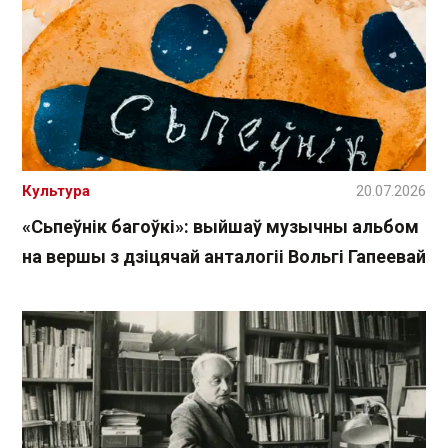
Культура
20.07.2026
«Сьпеўнік багоўкі»: выйшаў музычны альбом
на вершы з дзіцячай анталогіі Вольгі Гапеевай