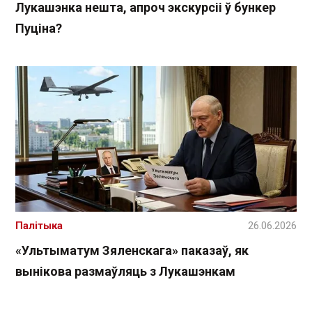
Лукашэнка нешта, апроч экскурсіі ў бункер
Пуціна?
Палітыка
26.06.2026
«Ультыматум Зяленскага» паказаў, як
вынікова размаўляць з Лукашэнкам