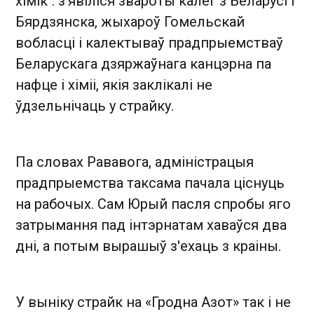
хімік": з'явіліся звароты калег з Беларусі і
Бярдзянска, жыхароў Гомельскай
вобласці і калектываў прадпрыемстваў
Беларускага дзяржаўнага канцэрна па
нафце і хіміі, якія заклікалі не
ўдзельнічаць у страйку.
Па словах Рававога, адміністрацыя
прадпрыемства таксама пачала ціснуць
на рабочых. Сам Юрый пасля спробы яго
затрымання пад інтэрнатам хаваўся два
дні, а потым вырашыў з'ехаць з краіны.
У выніку страйк на «Гродна Азот» так і не