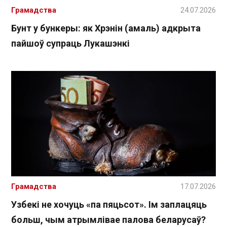
Грамадства
24.07.2026
Бунт у бункеры: як Хрэнін (амаль) адкрыта
пайшоў супраць Лукашэнкі
Грамадства
17.07.2026
Узбекі не хочуць «па пяцьсот». Ім заплацяць
больш, чым атрымлівае палова беларусаў?