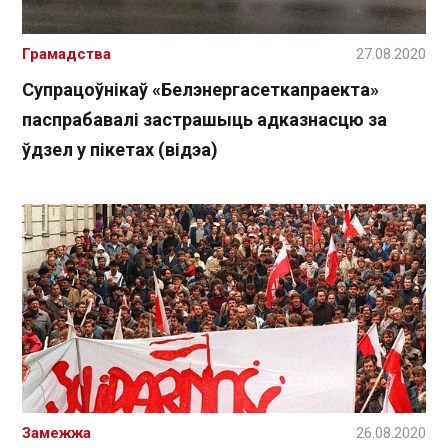
Грамадства
27.08.2020
Супрацоўнікаў «Белэнергасеткапраекта»
паспрабавалі застрашыць адказнасцю за
ўдзел у пікетах (відэа)
Замежжа
26.08.2020