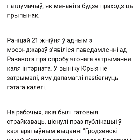
патлумачыў, як менавіта будзе праходзіць
прыпынак.
Раніцай 21 жніўня ў адным з
мэсэнджараў з'явіліся паведамленні ад
Рававога пра спробу ягонага затрымання
каля інтэрната. У выніку Юрыя не
затрымалі, яму дапамаглі пазбегнуць
гэтага калегі.
На рабочых, якія былі гатовыя
страйкаваць, ціснулі праз публікацыі ў
карпаратыўным выданні "Гродзенскі