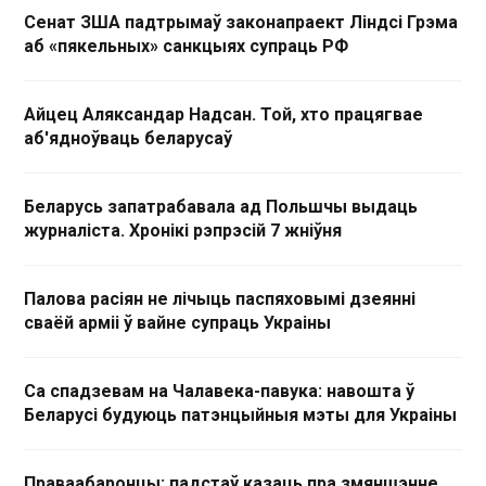
Сенат ЗША падтрымаў законапраект Ліндсі Грэма
аб «пякельных» санкцыях супраць РФ
Айцец Аляксандар Надсан. Той, хто працягвае
аб'ядноўваць беларусаў
Беларусь запатрабавала ад Польшчы выдаць
журналіста. Хронікі рэпрэсій 7 жніўня
Палова расіян не лічыць паспяховымі дзеянні
сваёй арміі ў вайне супраць Украіны
Са спадзевам на Чалавека-павука: навошта ў
Беларусі будуюць патэнцыйныя мэты для Украіны
Праваабаронцы: падстаў казаць пра змяншэнне