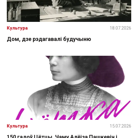
Культура
18.07.2026
Дом, дзе рэдагавалі будучыню
Культура
15.07.2026
150 гадоў Цётцы. Чаму Алёіза Пашкевіч і