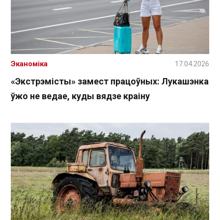
Эканоміка
17.04.2026
«Экстрэмісты» замест працоўных: Лукашэнка
ўжо не ведае, куды вядзе краіну