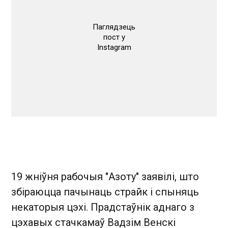
Паглядзець
пост у
Instagram
19 жніўня рабочыя "Азоту" заявілі, што
збіраюцца пачынаць страйк і спыняць
некаторыя цэхі. Прадстаўнік аднаго з
цэхавых стачкамаў Вадзім Венскі