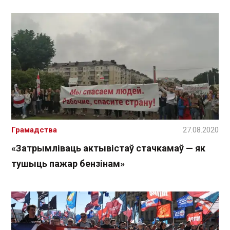
Грамадства
27.08.2020
«Затрымліваць актывістаў стачкамаў — як
тушыць пажар бензінам»