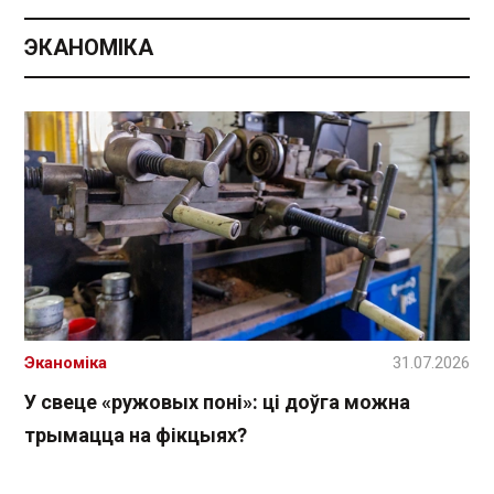
ЭКАНОМІКА
Эканоміка
31.07.2026
У свеце «ружовых поні»: ці доўга можна
трымацца на фікцыях?