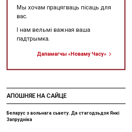
Мы хочам працягваць пісаць для
вас.
І нам вельмі важная ваша
падтрымка.
Дапамагчы «Новаму Часу»
АПОШНЯЕ НА САЙЦЕ
Беларус з вольнага сьвету. Да стагодзьдзя Янкі
Запрудніка