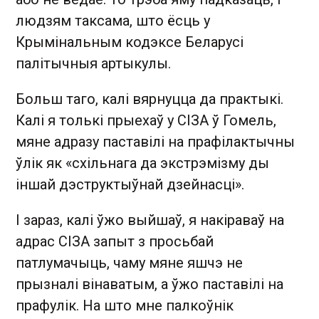
людзям таксама, што ёсць у
Крымінальным кодэксе Беларусі
палітычныя артыкулы.
Больш таго, калі вярнуцца да практыкі.
Калі я толькі прыехаў у СІЗА ў Гомель,
мяне адразу паставілі на прафілактычны
ўлік як «схільнага да экстрэмізму ды
іншай дэструктыўнай дзейнасці».
І зараз, калі ўжо выйшаў, я накіраваў на
адрас СІЗА запыт з просьбай
патлумачыць, чаму мяне яшчэ не
прызналі вінаватым, а ўжо паставілі на
прафулік. На што мне палкоўнік