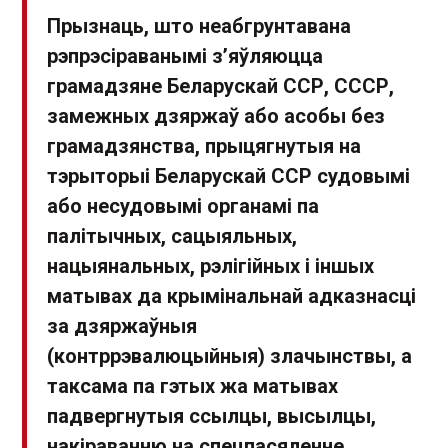
Прызнаць, што неабгрунтавана
рэпрэсіраванымі з’яўляюцца
грамадзяне Беларускай ССР, СССР,
замежных дзяржаў або асобы без
грамадзянства, прыцягнутыя на
тэрыторыі Беларускай ССР судовымі
або несудовымі органамі па
палітычных, сацыяльных,
нацыянальных, рэлігійных і іншых
матывах да крымінальнай адказнасці
за дзяржаўныя
(контррэвалюцыйныя) злачынствы, а
таксама па гэтых жа матывах
падвергнутыя ссылцы, высылцы,
накіраванню на спецпасяленне,