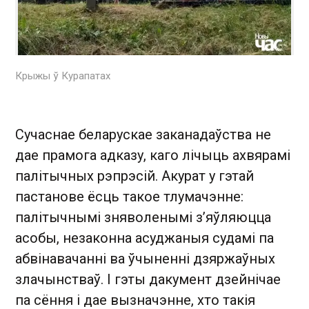
Крыжы ў Курапатах
Сучаснае беларускае заканадаўства не
дае прамога адказу, каго лічыць ахвярамі
палітычных рэпрэсій. Акурат у гэтай
пастанове ёсць такое тлумачэнне:
палітычнымі зняволенымі з’яўляюцца
асобы, незаконна асуджаныя судамі па
абвінавачанні ва ўчыненні дзяржаўных
злачынстваў. І гэты дакумент дзейнічае
па сёння і дае вызначэнне, хто такія