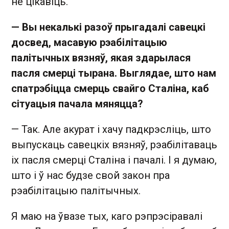
не цікавіць.
— Вы некалькі разоў прыгадалі савецкі
досвед, масавую рэабілітацыю
палітычных вязняў, якая здарылася
пасля смерці тырана. Выглядае, што нам
спатрэбіцца смерць свайго Сталіна, каб
сітуацыя пачала мяняцца?
— Так. Але акурат і хачу падкрэсліць, што
выпускаць савецкіх вязняў, рэабілітаваць
іх пасля смерці Сталіна і пачалі. І я думаю,
што і ў нас будзе свой закон пра
рэабілітацыю палітычных.
Я маю на ўвазе тых, каго рэпрэсіравалі