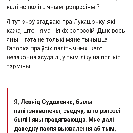
калі не палітычнымі рэпрэсіямі?
Я тут зноў згадваю пра Лукашэнку, які
кажа, што няма ніякіх рэпрэсій. Дык вось
яны! І гэта не толькі мяне тычыцца.
Гаворка пра ўсіх палітычных, каго
незаконна асудзілі, у тым ліку на вялікія
тэрміны.
Я, Леанід Судаленка, былы
палітзняволены, сведчу, што рэпрэсіі
былі і яны працягваюцца. Мне далі
даведку пасля вызвалення аб тым,