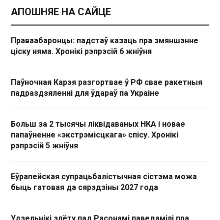
АПОШНЯЕ НА САЙЦЕ
Праваабаронцы: падстаў казаць пра змяншэнне
ціску няма. Хронікі рэпрэсій 6 жніўня
Паўночная Карэя разгортвае ў РФ свае ракетныя
падраздзяленні для ўдараў па Украіне
Больш за 2 тысячы ліквідаваных НКА і новае
папаўненне «экстрэмісцкага» спісу. Хронікі
рэпрэсій 5 жніўня
Еўрапейская супрацьбалістычная сістэма можа
быць гатовая да сярэдзіны 2027 года
Удзельнікі злёту пад Расонамі паведамілі пра