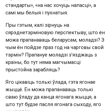
стандарты», «на нас хочуць напасці», а
самі мы белыя і пухнатыя.
Пры гэтым, калі зірнуць на
сярэднетэрміновую перспектыву, што ён
можа прапанаваць беларусам, моладзі? З
чым ён пойдзе праз год на чарговы свой
тэрмін? Прапануе моладзі з’язджаць з
краіны, бо тут няма магчымасці
прыстойна зарабляць?
Яго цікавіць толькі ўлада, гэта ягонае
жыццё. Ён можа прапанаваць толькі
сваю ўладу да канца ягонага жыцця, а
што тут будзе пасля ягонага сыходу, яго