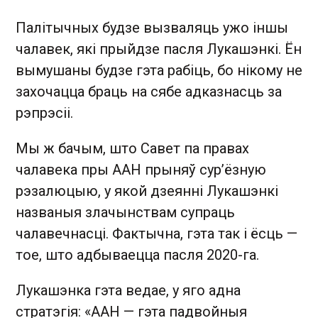
Палітычных будзе вызваляць ужо іншы
чалавек, які прыйдзе пасля Лукашэнкі. Ён
вымушаны будзе гэта рабіць, бо нікому не
захочацца браць на сябе адказнасць за
рэпрэсіі.
Мы ж бачым, што Савет па правах
чалавека пры ААН прыняў сур’ёзную
рэзалюцыю, у якой дзеянні Лукашэнкі
названыя злачынствам супраць
чалавечнасці. Фактычна, гэта так і ёсць —
тое, што адбываецца пасля 2020-га.
Лукашэнка гэта ведае, у яго адна
стратэгія: «ААН — гэта падвойныя