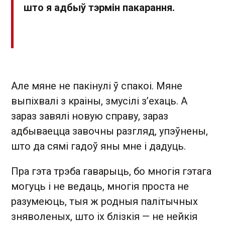
што я адбыў тэрмін пакарання.
Але мяне не пакінулі ў спакоі. Мяне
выпіхвалі з краіны, змусілі з’ехаць. А
зараз завялі новую справу, зараз
адбываецца завочны разгляд, упэўнены,
што да сямі гадоў яны мне і дадуць.
Пра гэта трэба гаварыць, бо многія гэтага
могуць і не ведаць, многія проста не
разумеюць, тыя ж родныя палітычных
зняволеных, што іх блізкія — не нейкія