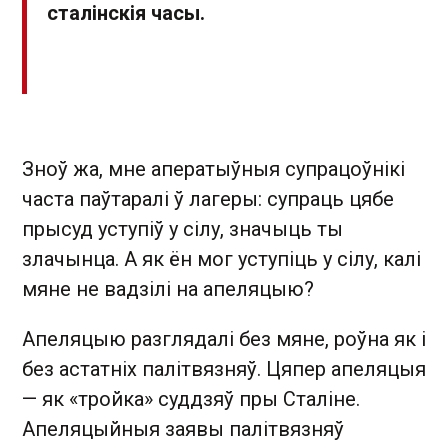
сталінскія часы.
Зноў жа, мне аператыўныя супрацоўнікі
часта паўтаралі ў лагеры: супраць цябе
прысуд уступіў у сілу, значыць ты
злачынца. А як ён мог уступіць у сілу, калі
мяне не вадзілі на апеляцыю?
Апеляцыю разглядалі без мяне, роўна як і
без астатніх палітвязняў. Цяпер апеляцыя
— як «тройка» суддзяў пры Сталіне.
Апеляцыйныя заявы палітвязняў