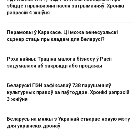
збіццё і прыніжэнні пасля затрыманняў. Хронікі
рэпрэсій 4 жніўня
Перамовы ў Каракасе. Ці можа венесуэльскі
сцэнар стаць прыкладам для Беларусі?
Рэха вайны: Траціна малога бізнесу ў Расіі
задумалася аб закрыцці або продажы
Беларускі ПЭН зафіксаваў 738 парушэнняў
культурных правоў за паўгоддзе. Хронікі рэпрэсій
3 жніўня
Беларусь на мяжы з Украінай стварае новую мэту
для украінскіх дронаў