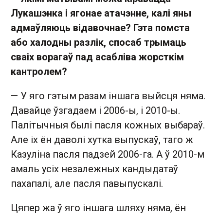
Лукашэнка і ягонае атачэнне, калі яны
адмаўляюць відавочнае? Гэта помста
або халодны разлік, спосаб трымаць
сваіх ворагаў пад асабліва жорсткім
кантролем?
— У яго гэтым разам іншага выйсця няма.
Давайце ўзгадаем і 2006-ы, і 2010-ы.
Палітычныя былі пасля кожных выбараў.
Але іх ён даволі хутка выпускаў, таго ж
Казуліна пасля падзей 2006-га. А ў 2010-м
амаль усіх незалежных кандыдатаў
пахапалі, але пасля павыпускалі.
Цяпер жа ў яго іншага шляху няма, ён