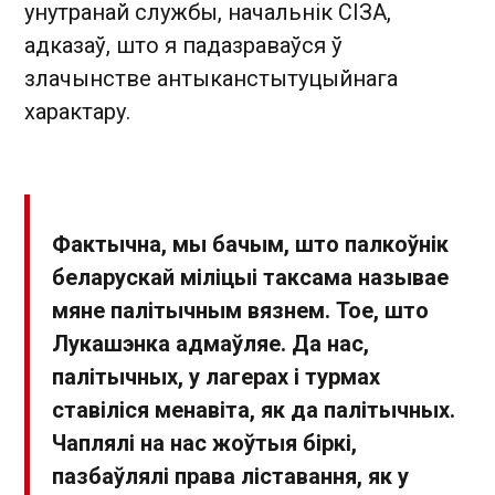
унутранай службы, начальнік СІЗА,
адказаў, што я падазраваўся ў
злачынстве антыканстытуцыйнага
характару.
Фактычна, мы бачым, што палкоўнік
беларускай міліцыі таксама называе
мяне палітычным вязнем. Тое, што
Лукашэнка адмаўляе. Да нас,
палітычных, у лагерах і турмах
ставіліся менавіта, як да палітычных.
Чаплялі на нас жоўтыя біркі,
пазбаўлялі права ліставання, як у