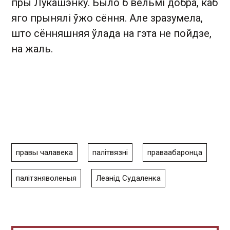
пры Лукашэнку. Было б вельмі добра, каб
яго прынялі ўжо сёння. Але зразумела,
што сённяшняя ўлада на гэта не пойдзе,
на жаль.
правы чалавека
палітвязні
праваабаронца
палітзняволеныя
Леанід Судаленка