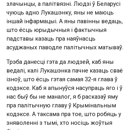
злачынцы, а палітвязні. Людзі ў Беларусі
чуюць адно Лукашэнку, яны не маюць
іншай інфармацыі. А яны павінны ведаць,
што ёсць юрыдычныя і фактычныя
падставы казаць пра наяўнасць
асуджаных паводле палітычных матываў.
Трэба данесці гэта да людзей, каб яны
ведалі, калі Лукашэнка пачне казаць сваё
ізноў, што ёсць гэтая самая 32-я глава ў
кодэксе. Каб я апынуўся насупраць яго і ў
нас быў бы не маналог, я б расказаў яму
пра палітычную главу ў Крымінальным
кодэксе. А таксама пра тое, што робяць у
зняволенні з тымі, хто носіць жоўтыя