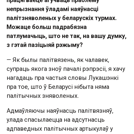
непрызнання ўладамі наяўнасці
палітзняволеных у беларускіх турмах.
Можаце больш падрабязна
патлумачыць, што не так, на вашу думку,
з гэтай пазіцыяй рэжыму?
— Як былы палітвязень, як чалавек,
супраць якога зноў пачалі рэпрэсіі, я хачу
нагадаць пра частыя словы Лукашэнкі
пра тое, што ў Беларусі нібыта няма
палітычных зняволеных.
Адмаўляючы наяўнасць палітвязняў,
улада спасылаецца на адсутнасць
адпаведных палітычных артыкулаў у