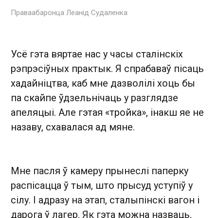
Праваабаронца Леанід Судаленка
Усё гэта вяртае нас у часы сталінскіх
рэпрэсіўных практык. Я спрабаваў пісаць
хадайніцтва, каб мне дазволілі хоць бы
па скайпе ўдзельнічаць у разглядзе
апеляцыі. Але гэтая «тройка», інакш яе не
назаву, схавалася ад мяне.
Мне пасля ў камеру прынеслі паперку
распісацца ў тым, што прысуд уступіў у
сілу. І адразу на этап, сталыпінскі вагон і
дарога ў лагер. Як гэта можна назваць,