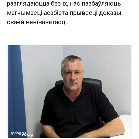
разглядаюцца без іх, нас пазбаўляюць
магчымасці асабіста прывесці доказы
сваёй невінаватасці.