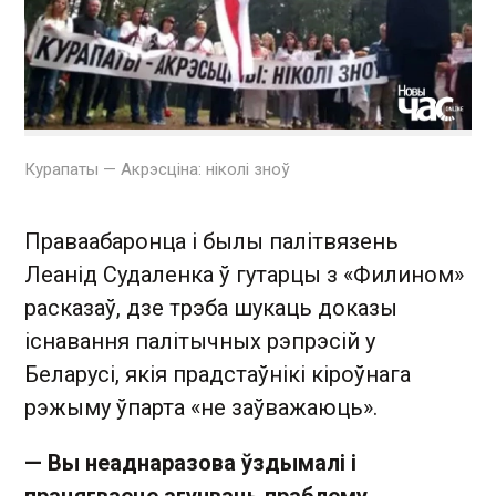
Курапаты — Акрэсціна: ніколі зноў
Праваабаронца і былы палітвязень
Леанід Судаленка ў гутарцы з «Филином»
расказаў, дзе трэба шукаць доказы
існавання палітычных рэпрэсій у
Беларусі, якія прадстаўнікі кіроўнага
рэжыму ўпарта «не заўважаюць».
— Вы неаднаразова ўздымалі і
працягваеце агучваць праблему