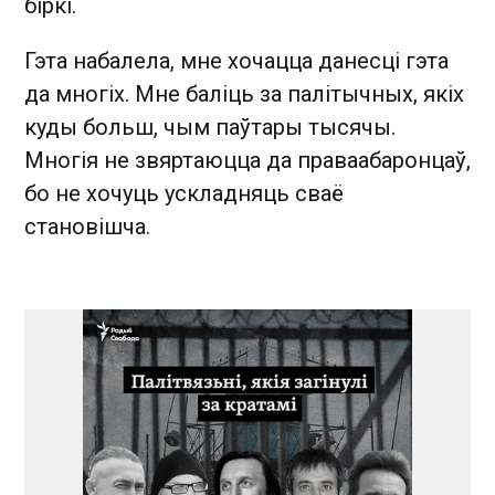
біркі.
Гэта набалела, мне хочацца данесці гэта
да многіх. Мне баліць за палітычных, якіх
куды больш, чым паўтары тысячы.
Многія не звяртаюцца да праваабаронцаў,
бо не хочуць ускладняць сваё
становішча.