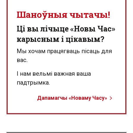
Шаноўныя чытачы!
Ці вы лічыце «Новы Час»
карысным і цікавым?
Мы хочам працягваць пісаць для
вас.
І нам вельмі важная ваша
падтрымка.
Дапамагчы «Новаму Часу»