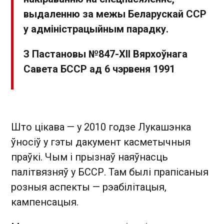
выдаленню за межы Беларускай ССР
у адміністрацыйным парадку.
З Пастановы №847-XII Вярхоўнага
Савета БССР ад 6 чэрвеня 1991
Што цікава — у 2010 годзе Лукашэнка
ўносіў у гэты дакумент касметычныя
праўкі. Чым і прызнаў наяўнасць
палітвязняў у БССР. Там былі прапісаныя
розныя аспекты — рэабілітацыя,
кампенсацыя.