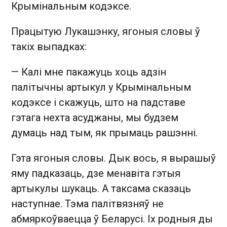
Крымінальным кодэксе.
Працытую Лукашэнку, ягоныя словы ў
такіх выпадках:
— Калі мне пакажуць хоць адзін
палітычны артыкул у Крымінальным
кодэксе і скажуць, што на падставе
гэтага нехта асуджаны, мы будзем
думаць над тым, як прымаць рашэнні.
Гэта ягоныя словы. Дык вось, я вырашыў
яму падказаць, дзе менавіта гэтыя
артыкулы шукаць. А таксама сказаць
наступнае. Тэма палітвязняў не
абмяркоўваецца ў Беларусі. Іх родныя ды