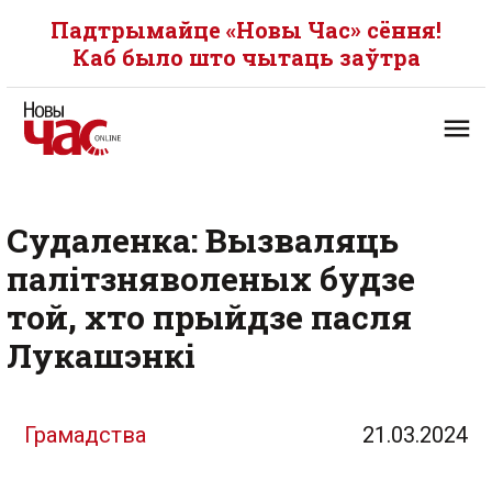
Падтрымайце «Новы Час» сёння!
Каб было што чытаць заўтра
Судаленка: Вызваляць
палітзняволеных будзе
той, хто прыйдзе пасля
Лукашэнкі
Грамадства
21.03.2024