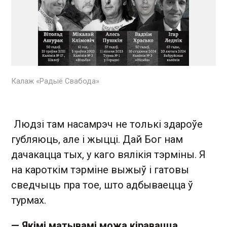
Калаж «Радыё Свабода»
Людзі там насамрэч не толькі здароўе
губляюць, але і жыцці. Дай Бог нам
дачакацца тых, у каго вялікія тэрміны. Я
на кароткім тэрміне выжыў і гатовы
сведчыць пра тое, што адбываецца ў
турмах.
— Якімі матывамі можа кіравацца