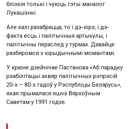
блізкія толькі і чуюць гэты маналог
Лукашэнкі.
Але калі разабрацца, то і дэ-юрэ, і дэ-
факта ёсць і палітычныя артыкулы, і
палітычны пераслед у турмах. Давайце
разбяромся з юрыдычнымі момантамі.
У краіне дзейнічае Пастанова «Аб парадку
рэабілітацыі ахвяр палітычных рэпрэсій
20-х – 80-х гадоў у Рэспубліцы Беларусь»,
якая прымалася яшчэ Вярхоўным
Саветам у 1991 годзе.