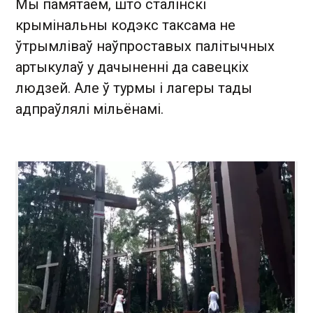
Мы памятаем, што сталінскі
крымінальны кодэкс таксама не
ўтрымліваў наўпроставых палітычных
артыкулаў у дачыненні да савецкіх
людзей. Але ў турмы і лагеры тады
адпраўлялі мільёнамі.