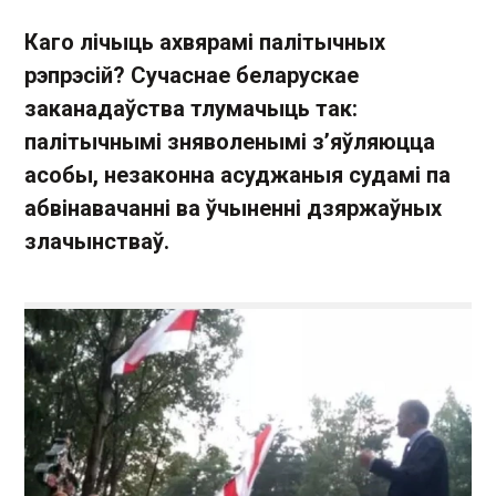
Каго лічыць ахвярамі палітычных
рэпрэсій? Сучаснае беларускае
заканадаўства тлумачыць так:
палітычнымі зняволенымі з’яўляюцца
асобы, незаконна асуджаныя судамі па
абвінавачанні ва ўчыненні дзяржаўных
злачынстваў.