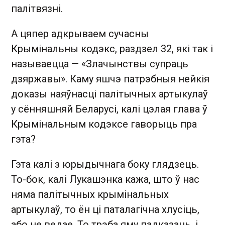
палітвязні.
А цяпер адкрываем сучасны
Крымінальны кодэкс, раздзел 32, які так і
называецца — «Злачынствы супраць
дзяржавы». Каму яшчэ патрэбныя нейкія
доказы наяўнасці палітычных артыкулаў
у сённяшняй Беларусі, калі цэлая глава ў
Крымінальным кодэксе гаворыць пра
гэта?
Гэта калі з юрыдычнага боку глядзець.
То-бок, калі Лукашэнка кажа, што ў нас
няма палітычных крымінальных
артыкулаў, то ён ці паталагічна хлусіць,
або не ведае. То трэба яму падказаць, і