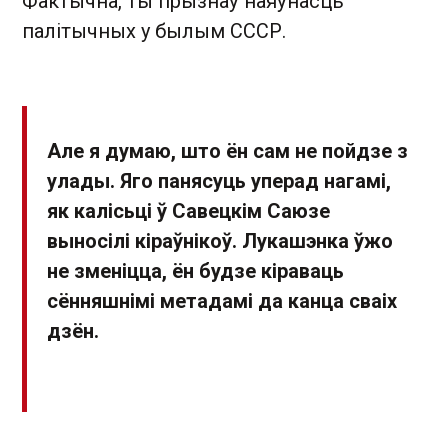
Фактычна, ты прызнаў наяўнасць
палітычных у былым СССР.
Але я думаю, што ён сам не пойдзе з
улады. Яго панясуць уперад нагамі,
як калісьці ў Савецкім Саюзе
выносілі кіраўнікоў. Лукашэнка ўжо
не зменіцца, ён будзе кіраваць
сённяшнімі метадамі да канца сваіх
дзён.