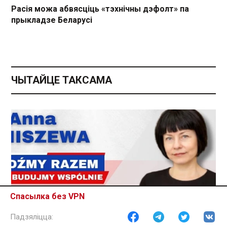
Расія можа абвясціць «тэхнічны дэфолт» па
прыкладзе Беларусі
ЧЫТАЙЦЕ ТАКСАМА
Спасылка без VPN
Грамадства
21.03.2024