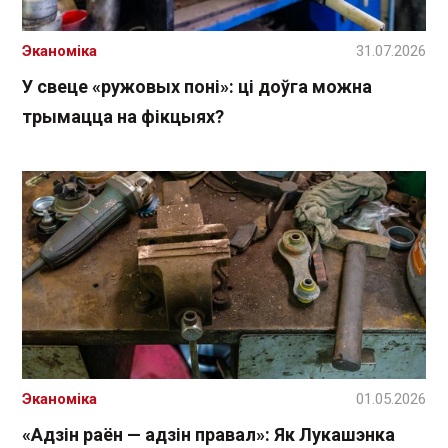
Эканоміка
31.07.2026
У свеце «ружовых поні»: ці доўга можна
трымацца на фікцыях?
Эканоміка
01.05.2026
«Адзін раён — адзін правал»: Як Лукашэнка