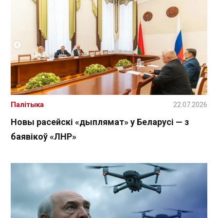
Палітыка
22.07.2026
Новы расейскі «дыплямат» у Беларусі — з
баявікоў «ЛНР»