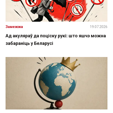
Замежжа
19.07.2026
Ад акуляраў да поціску рукі: што яшчэ можна
забараніць у Беларусі