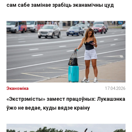
сам сабе замінае зрабіць эканамічны цуд
Эканоміка
17.04.2026
«Экстрэмісты» замест працоўных: Лукашэнка
ўжо не ведае, куды вядзе краіну