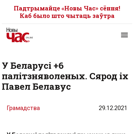
Падтрымайце «Новы Час» сёння!
Каб было што чытаць заўтра
У Беларусі +6
палітзняволеных. Сярод іх
Павел Белавус
Грамадства
29.12.2021