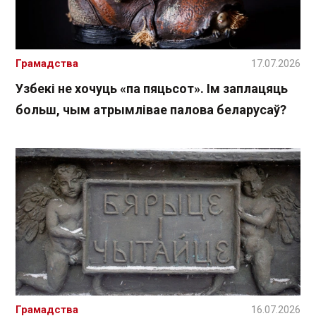
Грамадства
17.07.2026
Узбекі не хочуць «па пяцьсот». Ім заплацяць
больш, чым атрымлівае палова беларусаў?
Грамадства
16.07.2026