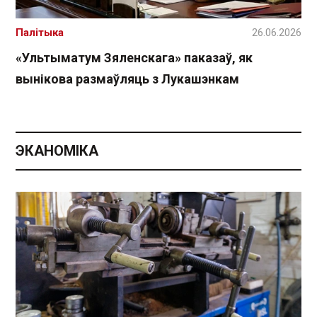
Палітыка
26.06.2026
«Ультыматум Зяленскага» паказаў, як
вынікова размаўляць з Лукашэнкам
ЭКАНОМІКА