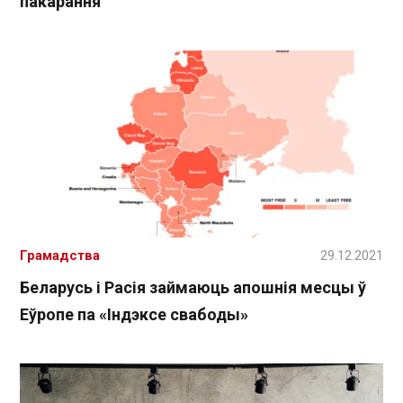
пакарання
Грамадства
29.12.2021
Беларусь і Расія займаюць апошнія месцы ў
Еўропе па «Індэксе свабоды»