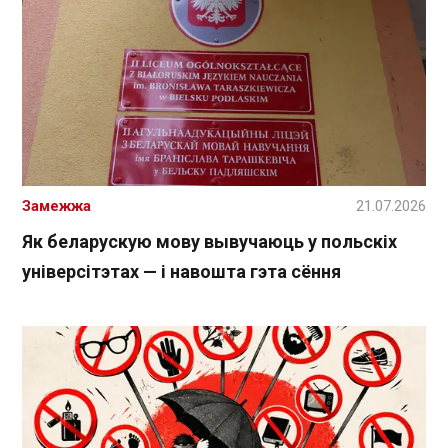
Замежжа
21.07.2026
Як беларускую мову вывучаюць у польскіх
універсітэтах — і навошта гэта сёння