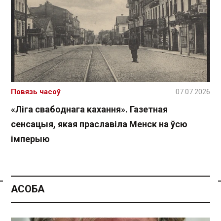
Повязь часоў
07.07.2026
«Ліга свабоднага кахання». Газетная
сенсацыя, якая праславіла Менск на ўсю
імперыю
АСОБА
Спасылка без VPN