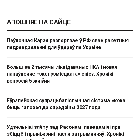
АПОШНЯЕ НА САЙЦЕ
Паўночная Карэя разгортвае ў РФ свае ракетныя
падраздзяленні для ўдараў па Украіне
Больш за 2 тысячы ліквідаваных НКА і новае
папаўненне «экстрэмісцкага» спісу. Хронікі
рэпрэсій 5 жніўня
Еўрапейская супрацьбалістычная сістэма можа
быць гатовая да сярэдзіны 2027 года
Удзельнікі злёту пад Расонамі паведамілі пра
збіццё і прыніжэнні пасля затрыманняў. Хронікі