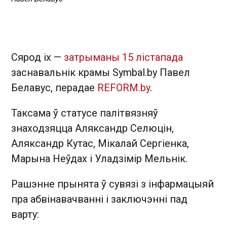
Сярод іх —
затрыманы 15 лістапада
заснавальнік крамы Symbal.by Павел
Белавус, перадае
REFORM.by
.
Таксама ў статусе палітвязняў
знаходзяцца Аляксандр Селюцін,
Аляксандр Кутас, Мікалай Сергіенка,
Марына Неўдах і Уладзімір Мельнік.
Рашэнне прынята ў сувязі з інфармацыяй
пра абвінавачванні і заключэнні пад
варту: