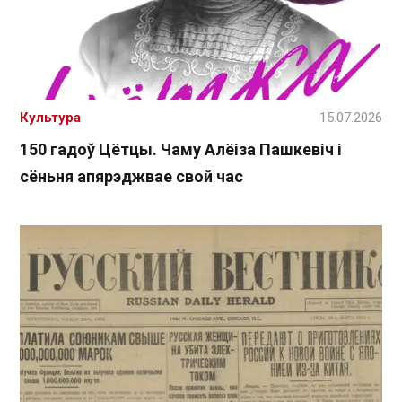
Культура
15.07.2026
150 гадоў Цётцы. Чаму Алёіза Пашкевіч і
сёньня апярэджвае свой час