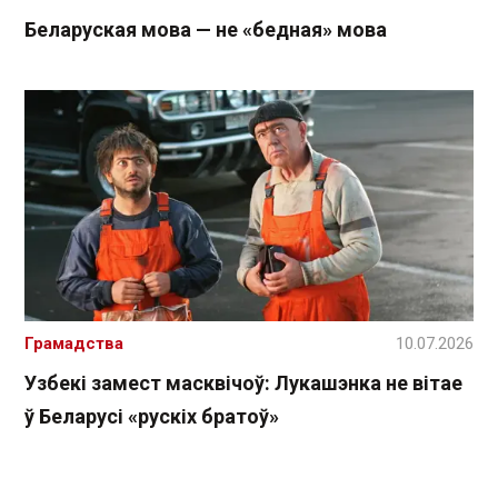
Беларуская мова — не «бедная» мова
Грамадства
10.07.2026
Узбекі замест масквічоў: Лукашэнка не вітае
ў Беларусі «рускіх братоў»