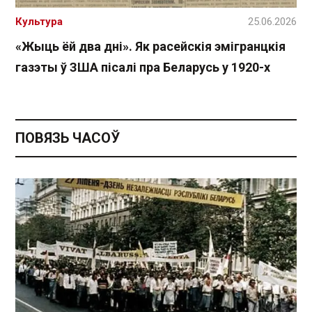
Культура
25.06.2026
«Жыць ёй два дні». Як расейскія эмігранцкія
газэты ў ЗША пісалі пра Беларусь у 1920-х
ПОВЯЗЬ ЧАСОЎ