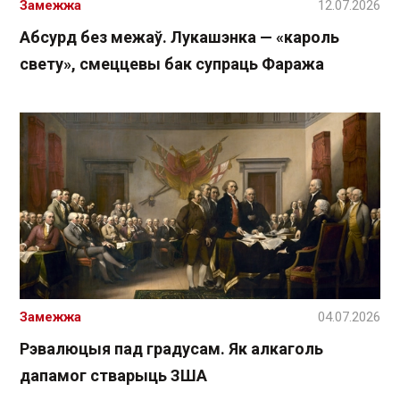
Замежжа
12.07.2026
Абсурд без межаў. Лукашэнка — «кароль
свету», смеццевы бак супраць Фаража
Замежжа
04.07.2026
Рэвалюцыя пад градусам. Як алкаголь
дапамог стварыць ЗША