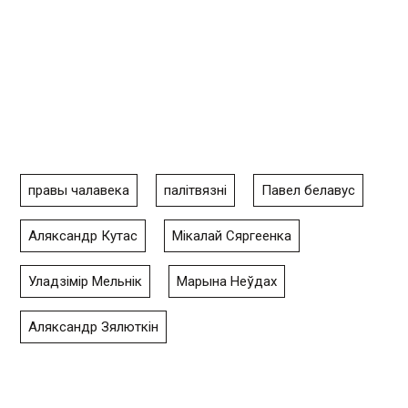
правы чалавека
палітвязні
Павел белавус
Аляксандр Кутас
Мікалай Сяргеенка
Уладзімір Мельнік
Марына Неўдах
Аляксандр Зялюткін