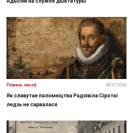
Адысей на службе дыктатуры
Повязь часоў
08.07.2026
Як славутае паломніцтва Радзівіла Сіроткі
ледзь не сарвалася