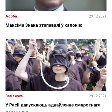
Асоба
29.12.2021
Максіма Знака этапавалі ў калонію
Замежжа
29.12.2021
У Расіі дапускаюць аднаўленне смяротнага