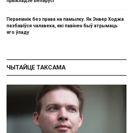
прыкладзе Беларусі
Пераемнік без права на памылку. Як Энвер Ходжа
пазбавіўся чалавека, які павінен быў атрымаць
яго ўладу
ЧЫТАЙЦЕ ТАКСАМА