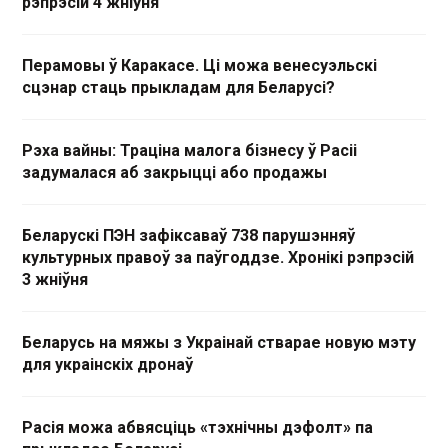
рэпрэсій 4 жніўня
Перамовы ў Каракасе. Ці можа венесуэльскі
сцэнар стаць прыкладам для Беларусі?
Рэха вайны: Траціна малога бізнесу ў Расіі
задумалася аб закрыцці або продажы
Беларускі ПЭН зафіксаваў 738 парушэнняў
культурных правоў за паўгоддзе. Хронікі рэпрэсій
3 жніўня
Беларусь на мяжы з Украінай стварае новую мэту
для украінскіх дронаў
Расія можа абвясціць «тэхнічны дэфолт» па