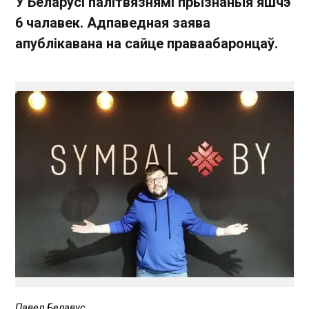
У Беларусі палітвязнямі прызнаныя яшчэ
6 чалавек. Адпаведная заява
апублікавана на сайце праваабаронцаў.
Павел Белавус