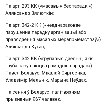
Па арт. 293 КК («масавыя беспарадкі»)
Аляксандр Зялюткін;
Па арт. 342-2 КК («неаднаразовае
парушэнне парадку арганізацыі або
правядзення масавых мерапрыемстваў»)
Аляксандр Кутас;
Па арт. 342 КК («групавыя дзеянні, якія
груба парушаюць грамадскі парадак»)
Павел Белавус, Мікалай Сяргеенка,
Уладзімір Мельнік, Марына Неўдах.
На сёння ў Беларусі палітвязнямі
прызнаныя 967 чалавек.