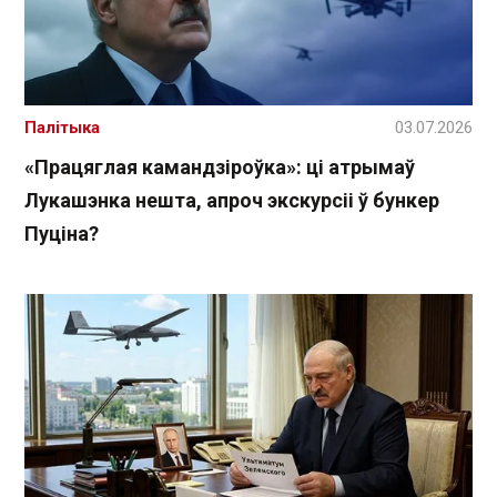
Палітыка
03.07.2026
«Працяглая камандзіроўка»: ці атрымаў
Лукашэнка нешта, апроч экскурсіі ў бункер
Пуціна?