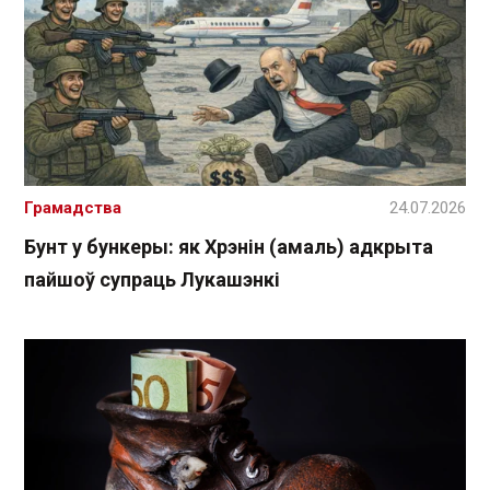
Грамадства
24.07.2026
Бунт у бункеры: як Хрэнін (амаль) адкрыта
пайшоў супраць Лукашэнкі