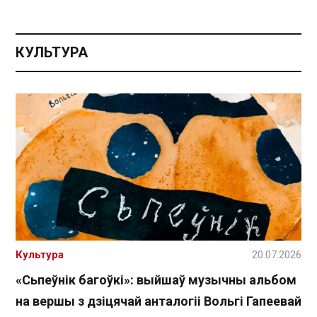
КУЛЬТУРА
Культура
20.07.2026
«Сьпеўнік багоўкі»: выйшаў музычны альбом
на вершы з дзіцячай анталогіі Вольгі Гапеевай