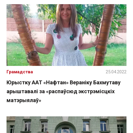
Грамадства
25.04.2022
Юрыстку ААТ «Нафтан» Вераніку Бахмутаву
арыштавалі за «распаўсюд экстрэмісцкіх
матэрыялаў»