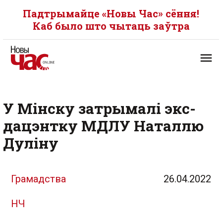
Падтрымайце «Новы Час» сёння!
Каб было што чытаць заўтра
У Мінску затрымалі экс-
дацэнтку МДЛУ Наталлю
Дуліну
Грамадства
26.04.2022
НЧ