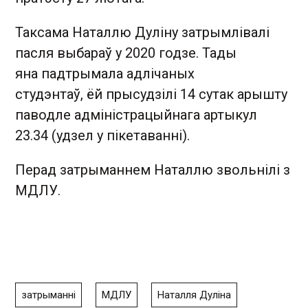
Таксама Наталлю Дуліну затрымлівалі
пасля выбараў у 2020 годзе. Тады
яна падтрымала адлічаных
студэнтаў, ёй прысудзілі 14 сутак арышту
паводле адміністрацыйнага артыкул
23.34 (удзел у пікетаванні).
Перад затрыманнем Наталлю звольнілі з
МДЛУ.
затрыманні
МДЛУ
Наталля Дуліна