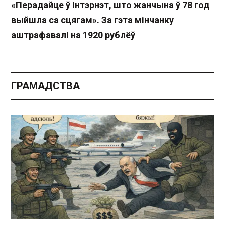
«Перадайце ў інтэрнэт, што жанчына ў 78 год
выйшла са сцягам». За гэта мінчанку
аштрафавалі на 1920 рублёў
ГРАМАДСТВА