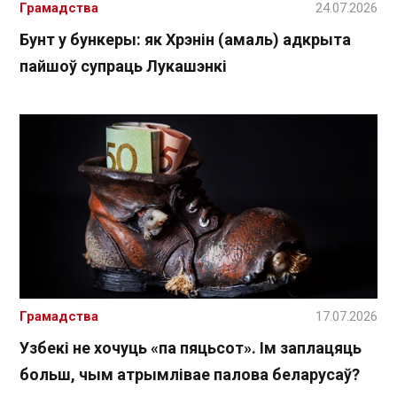
Грамадства
24.07.2026
Бунт у бункеры: як Хрэнін (амаль) адкрыта
пайшоў супраць Лукашэнкі
Грамадства
17.07.2026
Узбекі не хочуць «па пяцьсот». Ім заплацяць
больш, чым атрымлівае палова беларусаў?