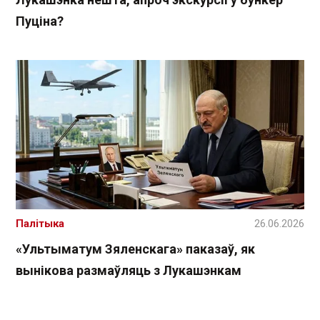
Пуціна?
Палітыка
26.06.2026
«Ультыматум Зяленскага» паказаў, як
вынікова размаўляць з Лукашэнкам