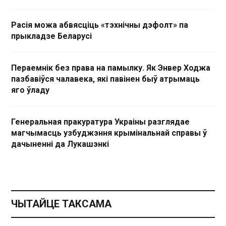
Расія можа абвясціць «тэхнічны дэфолт» па
прыкладзе Беларусі
Пераемнік без права на памылку. Як Энвер Ходжа
пазбавіўся чалавека, які павінен быў атрымаць
яго ўладу
Генеральная пракуратура Украіны разглядае
магчымасць узбуджэння крымінальнай справы ў
дачыненні да Лукашэнкі
ЧЫТАЙЦЕ ТАКСАМА