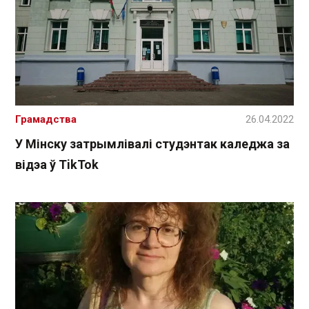
Грамадства
26.04.2022
У Мінску затрымлівалі студэнтак каледжа за
відэа ў TikTok