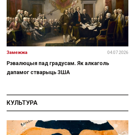
Замежжа
04.07.2026
Рэвалюцыя пад градусам. Як алкаголь
дапамог стварыць ЗША
КУЛЬТУРА