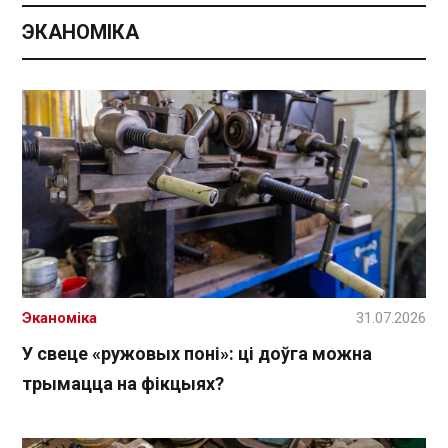
ЭКАНОМІКА
Эканоміка
31.07.2026
У свеце «ружовых поні»: ці доўга можна
трымацца на фікцыях?