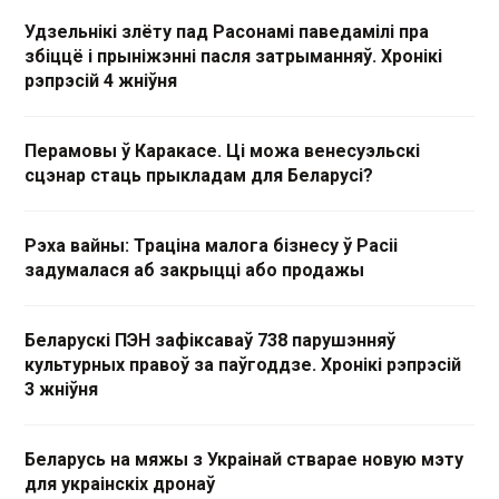
Удзельнікі злёту пад Расонамі паведамілі пра
збіццё і прыніжэнні пасля затрыманняў. Хронікі
рэпрэсій 4 жніўня
Перамовы ў Каракасе. Ці можа венесуэльскі
сцэнар стаць прыкладам для Беларусі?
Рэха вайны: Траціна малога бізнесу ў Расіі
задумалася аб закрыцці або продажы
Беларускі ПЭН зафіксаваў 738 парушэнняў
культурных правоў за паўгоддзе. Хронікі рэпрэсій
3 жніўня
Беларусь на мяжы з Украінай стварае новую мэту
для украінскіх дронаў