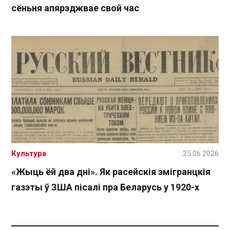
сёньня апярэджвае свой час
Культура
25.06.2026
«Жыць ёй два дні». Як расейскія эмігранцкія
газэты ў ЗША пісалі пра Беларусь у 1920-х