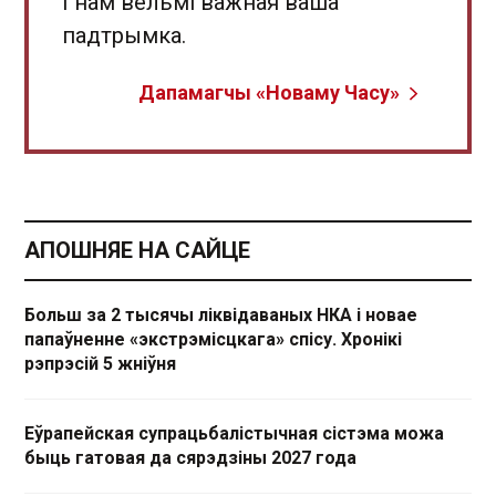
І нам вельмі важная ваша
падтрымка.
Дапамагчы «Новаму Часу»
АПОШНЯЕ НА САЙЦЕ
Больш за 2 тысячы ліквідаваных НКА і новае
папаўненне «экстрэмісцкага» спісу. Хронікі
рэпрэсій 5 жніўня
Еўрапейская супрацьбалістычная сістэма можа
быць гатовая да сярэдзіны 2027 года