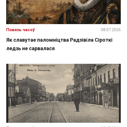
Повязь часоў
08.07.2026
Як славутае паломніцтва Радзівіла Сіроткі
ледзь не сарвалася