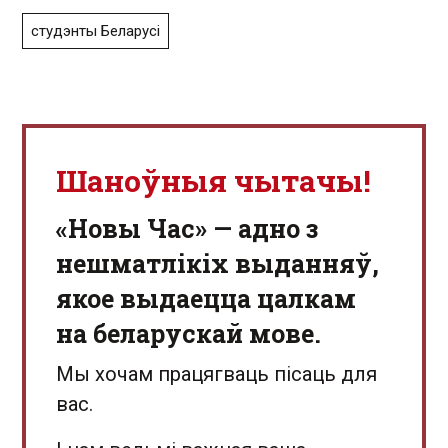
студэнты Беларусі
Шаноўныя чытачы!
«Новы Час» — адно з
нешматлікіх выданняў,
якое выдаецца цалкам
на беларускай мове.
Мы хочам працягваць пісаць для
вас.