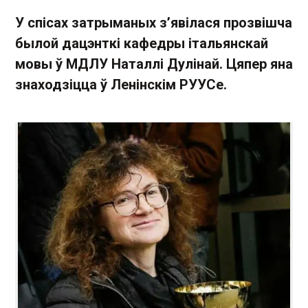
У спісах затрыманых з’явілася прозвішча
былой дацэнткі кафедры італьянскай
мовы ў МДЛУ Наталлі Дулінай. Цяпер яна
знаходзіцца ў Ленінскім РУУСе.