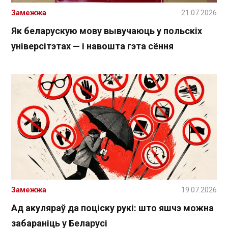
Замежжа
21.07.2026
Як беларускую мову вывучаюць у польскіх
універсітэтах — і навошта гэта сёння
Замежжа
19.07.2026
Ад акуляраў да поціску рукі: што яшчэ можна
забараніць у Беларусі