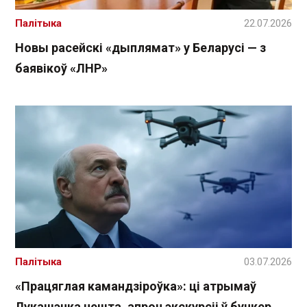
Палітыка
22.07.2026
Новы расейскі «дыплямат» у Беларусі — з
баявікоў «ЛНР»
Палітыка
03.07.2026
«Працяглая камандзіроўка»: ці атрымаў
Лукашэнка нешта, апроч экскурсіі ў бункер