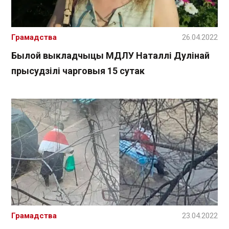
Грамадства
26.04.2022
Былой выкладчыцы МДЛУ Наталлі Дулінай
прысудзілі чарговыя 15 сутак
Грамадства
23.04.2022