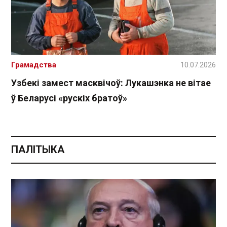
Грамадства
10.07.2026
Узбекі замест масквічоў: Лукашэнка не вітае
ў Беларусі «рускіх братоў»
ПАЛІТЫКА