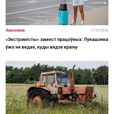
Эканоміка
17.04.2026
«Экстрэмісты» замест працоўных: Лукашэнка
ўжо не ведае, куды вядзе краіну