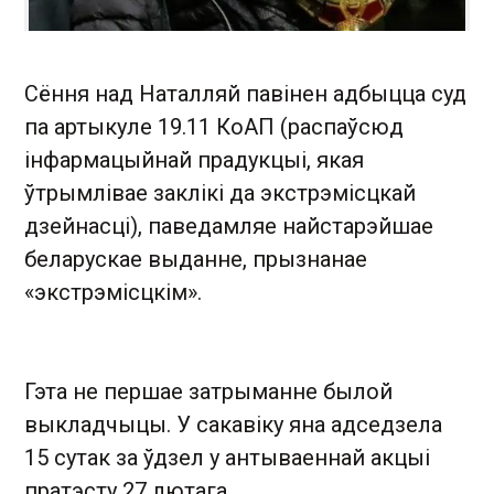
Сёння над Наталляй павінен адбыцца суд
па артыкуле 19.11 КоАП (распаўсюд
інфармацыйнай прадукцыі, якая
ўтрымлівае заклікі да экстрэмісцкай
дзейнасці), паведамляе найстарэйшае
беларускае выданне, прызнанае
«экстрэмісцкім» .
Гэта не першае затрыманне былой
выкладчыцы. У сакавіку яна адседзела
15 сутак за ўдзел у антываеннай акцыі
пратэсту 27 лютага.