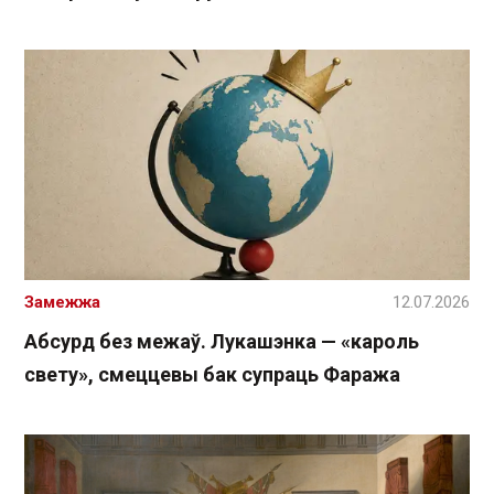
Замежжа
12.07.2026
Абсурд без межаў. Лукашэнка — «кароль
свету», смеццевы бак супраць Фаража