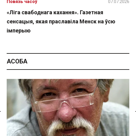
Повязь часоў
07.07.2026
«Ліга свабоднага кахання». Газетная
сенсацыя, якая праславіла Менск на ўсю
імперыю
АСОБА
Спасылка без VPN