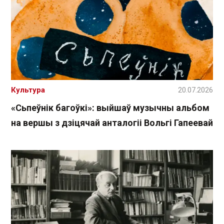
Культура
20.07.2026
«Сьпеўнік багоўкі»: выйшаў музычны альбом
на вершы з дзіцячай анталогіі Вольгі Гапеевай