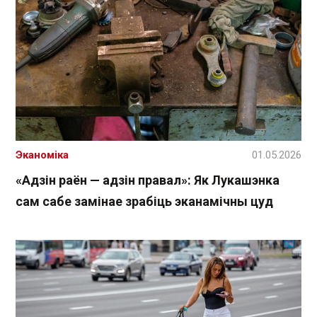
Эканоміка
01.05.2026
«Адзін раён — адзін правал»: Як Лукашэнка
сам сабе замінае зрабіць эканамічны цуд