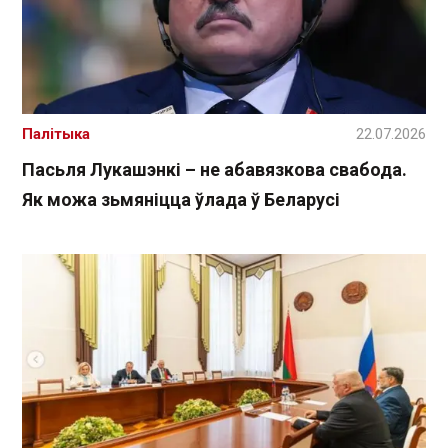
Палітыка
22.07.2026
Пасьля Лукашэнкі – не абавязкова свабода.
Як можа зьмяніцца ўлада ў Беларусі