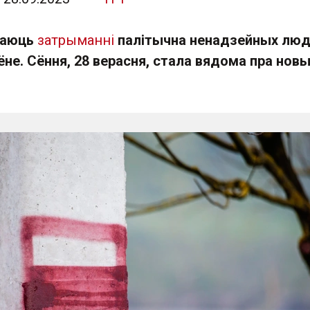
гваюць
затрыманні
палітычна ненадзейных люд
не. Сёння, 28 верасня, стала вядома пра нов