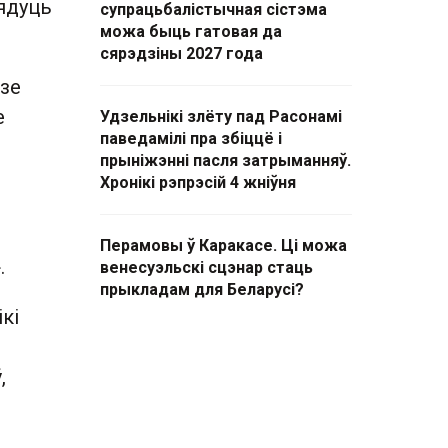
вядуць
супрацьбалістычная сістэма
можа быць гатовая да
сярэдзіны 2027 года
зе
е
Удзельнікі злёту пад Расонамі
паведамілі пра збіццё і
прыніжэнні пасля затрыманняў.
Хронікі рэпрэсій 4 жніўня
Перамовы ў Каракасе. Ці можа
.
венесуэльскі сцэнар стаць
прыкладам для Беларусі?
кі
ў
,