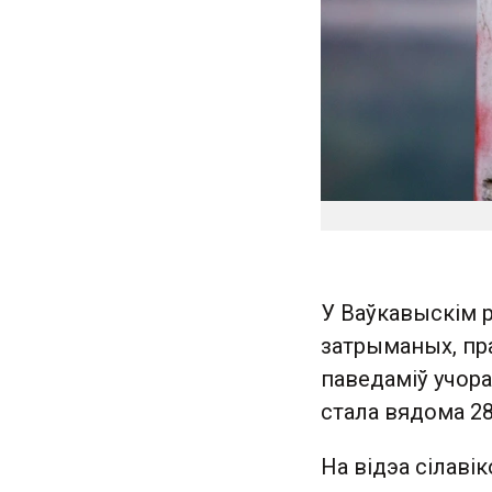
У Ваўкавыскім р
затрыманых, пра
паведаміў учора
стала вядома 28
На відэа сілаві