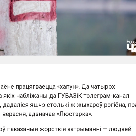
аёне працягваецца «хапун». Да чатырох
 якіх набліжаны да ГУБАЗіК тэлеграм-канал
, дадаліся яшчэ столькі ж жыхароў рэгіёна, пра
 верасня, адзначае «Люстэрка».
коў паказаныя жорсткія затрыманні — людзей