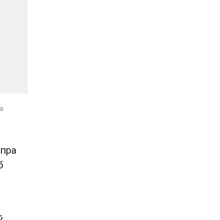
а
пра
б
ў