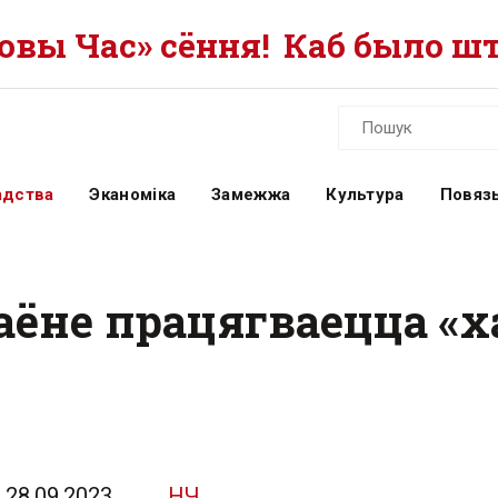
вы Час» сёння!
Каб было шт
адства
Эканоміка
Замежжа
Культура
Повязь
аёне працягваецца «х
28.09.2023
НЧ