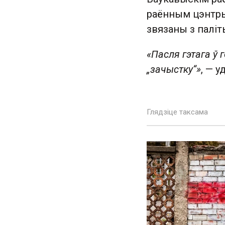
раённым цэнтры
звязаны з паліт
«Пасля гэтага ў г
„зачыстку“»
, — у
Глядзіце таксама