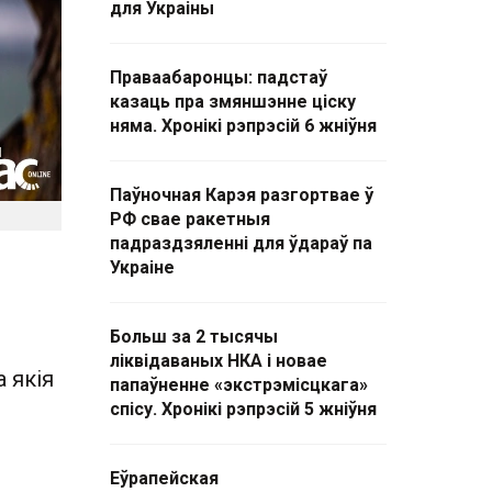
для Украіны
Праваабаронцы: падстаў
казаць пра змяншэнне ціску
няма. Хронікі рэпрэсій 6 жніўня
Паўночная Карэя разгортвае ў
РФ свае ракетныя
падраздзяленні для ўдараў па
Украіне
Больш за 2 тысячы
ліквідаваных НКА і новае
 якія
папаўненне «экстрэмісцкага»
спісу. Хронікі рэпрэсій 5 жніўня
Еўрапейская