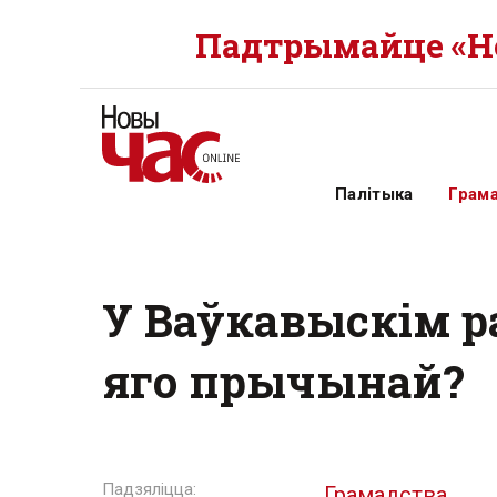
Падтрымайце «Но
Палітыка
Грам
У Ваўкавыскім р
яго прычынай?
Грамадства