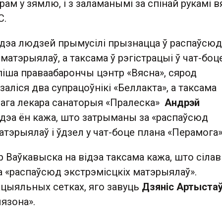
ам у зямлю, і з заламанымі за спінай рукамі 
С.
ідэа людзей прымусілі прызнацца ў распаўсюд
 матэрыялаў, а таксама ў рэгістрацыі ў чат-боц
піша праваабарончы цэнтр «Вясна», сярод
аліся два супрацоўнікі «Беллакта», а таксама
нага лекара санаторыя «Пралеска»
Андрэй
ідэа ён кажа, што затрыманы за «распаўсюд
атэрыялаў і ўдзел у чат-боце плана «Перамога»
Ваўкавыска на відэа таксама кажа, што сілаві
а «распаўсюд экстрэмісцкіх матэрыялаў».
цыяльных сетках, яго завуць
Дзяніс Артыста
язона».