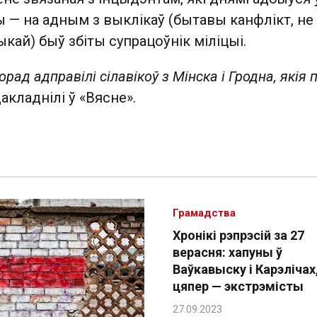
 — на адным з выклікаў (бытавы канфлікт, не
ыкай) быў збіты супрацоўнік міліцыі.
орад адправілі сілавікоў з Мінска і Гродна, якія 
дакладнілі ў «Вясне».
Грамадства
Хронікі рэпрэсій за 27
верасня: хапуны ў
Ваўкавыску і Карэлічах
цяпер — экстрэмісты