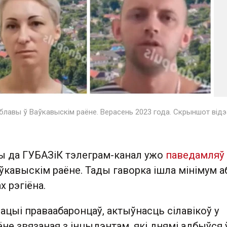
лавы ў Ваўкавыскім раёне. Верасень 2023 года. Скрыншот відэ
ы да ГУБАЗіК тэлеграм-канал ужо
паведамляў
ўкавыскім раёне. Тады гаворка ішла мінімум а
 рэгіёна.
цыі праваабаронцаў, актыўнасць сілавікоў у
не звязаная з інцыдэнтам, які днямі адбыўся 