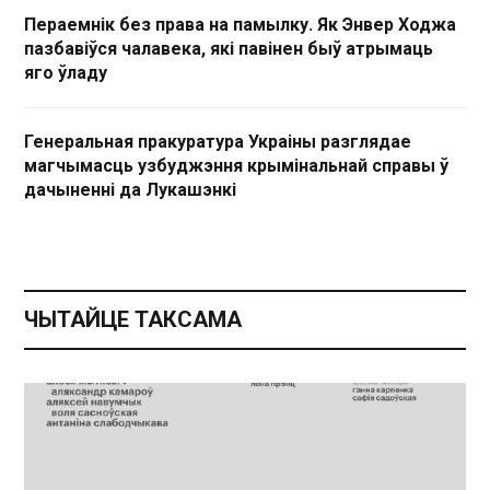
Пераемнік без права на памылку. Як Энвер Ходжа
пазбавіўся чалавека, які павінен быў атрымаць
яго ўладу
Генеральная пракуратура Украіны разглядае
магчымасць узбуджэння крымінальнай справы ў
дачыненні да Лукашэнкі
ЧЫТАЙЦЕ ТАКСАМА