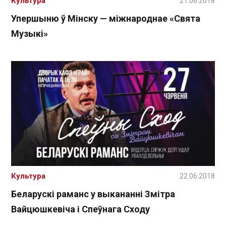
Культура
21.06.2018
Упершыню ў Мінску — міжнароднае «Свята
Музыкі»
Культура
22.06.2018
Беларускі раманс у выкананні Змітра
Вайцюшкевіча і Спеўнага Сходу