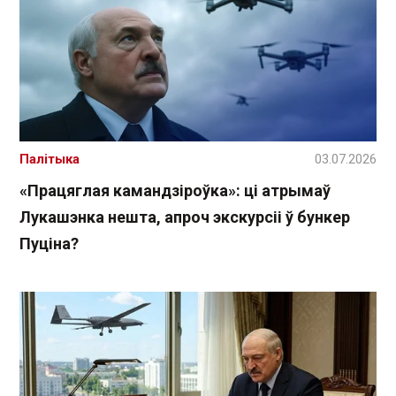
Палітыка
03.07.2026
«Працяглая камандзіроўка»: ці атрымаў
Лукашэнка нешта, апроч экскурсіі ў бункер
Пуціна?