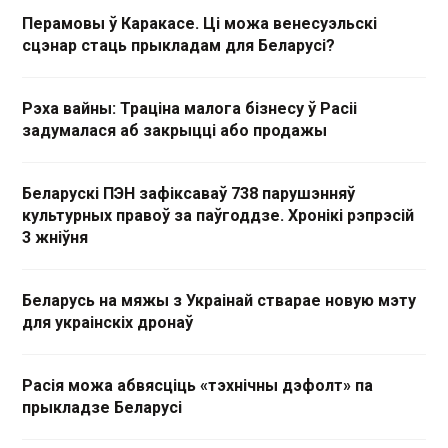
Перамовы ў Каракасе. Ці можа венесуэльскі
сцэнар стаць прыкладам для Беларусі?
Рэха вайны: Траціна малога бізнесу ў Расіі
задумалася аб закрыцці або продажы
Беларускі ПЭН зафіксаваў 738 парушэнняў
культурных правоў за паўгоддзе. Хронікі рэпрэсій
3 жніўня
Беларусь на мяжы з Украінай стварае новую мэту
для украінскіх дронаў
Расія можа абвясціць «тэхнічны дэфолт» па
прыкладзе Беларусі