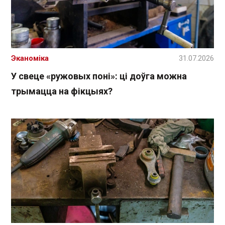
Эканоміка
31.07.2026
У свеце «ружовых поні»: ці доўга можна
трымацца на фікцыях?