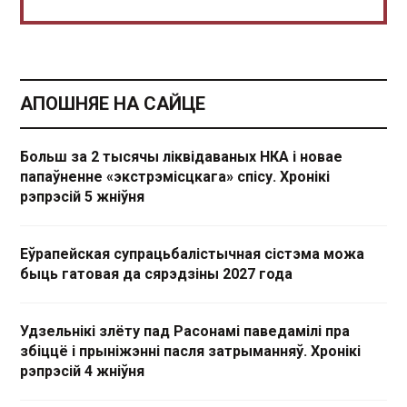
АПОШНЯЕ НА САЙЦЕ
Больш за 2 тысячы ліквідаваных НКА і новае
папаўненне «экстрэмісцкага» спісу. Хронікі
рэпрэсій 5 жніўня
Еўрапейская супрацьбалістычная сістэма можа
быць гатовая да сярэдзіны 2027 года
Удзельнікі злёту пад Расонамі паведамілі пра
збіццё і прыніжэнні пасля затрыманняў. Хронікі
рэпрэсій 4 жніўня