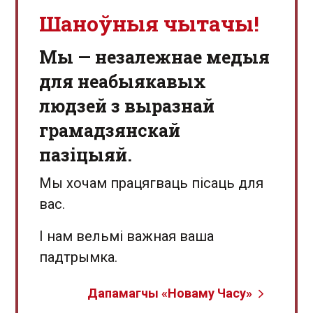
Шаноўныя чытачы!
Мы — незалежнае медыя
для неабыякавых
людзей з выразнай
грамадзянскай
пазіцыяй.
Мы хочам працягваць пісаць для
вас.
І нам вельмі важная ваша
падтрымка.
Дапамагчы «Новаму Часу»