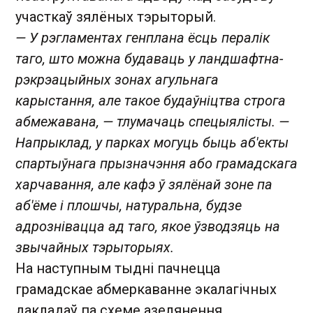
участкаў зялёных тэрыторый.
— У рэгламентах генплана ёсць пералік
таго, што можна будаваць у ландшафтна-
рэкрэацыйных зонах агульнага
карыстання, але такое будаўніцтва строга
абмежавана, — тлумачаць спецыялісты. —
Напрыклад, у парках могуць быць аб'екты
спартыўнага прызначэння або грамадскага
харчавання, але кафэ ў зялёнай зоне па
аб'ёме і плошчы, натуральна, будзе
адрознівацца ад таго, якое ўзводзяць на
звычайных тэрыторыях.
На наступным тыдні пачнецца
грамадскае абмеркаванне экалагічных
дакладаў па схеме азелянення