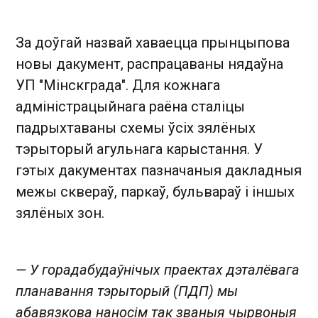
За доўгай назвай хаваецца прынцыпова
новы дакумент, распрацаваны нядаўна
УП "Мінскграда". Для кожнага
адміністрацыйнага раёна сталіцы
падрыхтаваны схемы ўсіх зялёных
тэрыторый агульнага карыстання. У
гэтых дакументах пазначаныя дакладныя
межы сквераў, паркаў, бульвараў і іншых
зялёных зон.
— У горадабудаўнічых праектах дэталёвага
планавання тэрыторый (ПДП) мы
абавязкова наносім так званыя чырвоныя