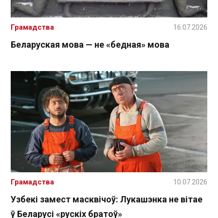
Грамадства
16.07.2026
Беларуская мова — не «бедная» мова
Грамадства
10.07.2026
Узбекі замест масквічоў: Лукашэнка не вітае
ў Беларусі «рускіх братоў»