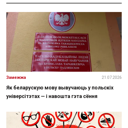
Замежжа
21.07.2026
Як беларускую мову вывучаюць у польскіх
універсітэтах — і навошта гэта сёння