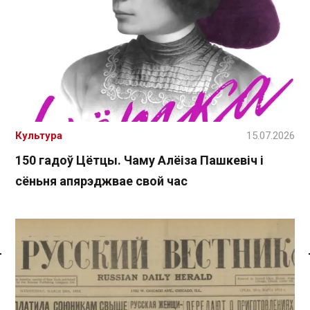
Культура
15.07.2026
150 гадоў Цётцы. Чаму Алёіза Пашкевіч і
сёньня апярэджвае свой час
Спасылка без VPN