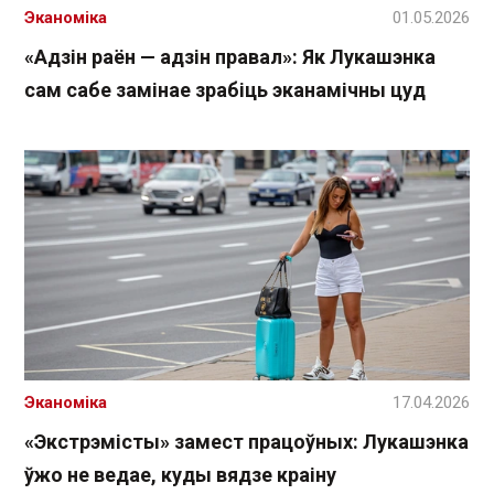
Эканоміка
01.05.2026
«Адзін раён — адзін правал»: Як Лукашэнка
сам сабе замінае зрабіць эканамічны цуд
Эканоміка
17.04.2026
«Экстрэмісты» замест працоўных: Лукашэнка
ўжо не ведае, куды вядзе краіну