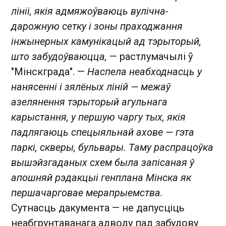
лініі, якія адмяжоўваюць вулічна-
дарожную сетку і зоны праходжання
інжынерных камунікацый ад тэрыторый,
што забудоўваюцца,
— растлумачылі ў
"Мінскграда". —
Наспела неабходнасць у
нанясенні і зялёных ліній — межаў
азелянення тэрыторый агульнага
карыстання, у першую чаргу тых, якія
падлягаюць спецыяльнай ахове — гэта
паркі, скверы, бульвары. Таму распрацоўка
вышэйзгаданых схем была запісаная ў
апошняй рэдакцыі генплана Мінска як
першачарговае мерапрыемства.
Сутнасць дакумента — не дапусціць
неабгрунтаванага адводу пад забудову