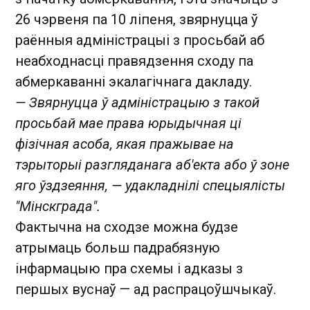
26 чэрвеня па 10 ліпеня, звярнуцца ў
раённыя адміністрацыі з просьбай аб
неабходнасці правядзення сходу па
абмеркаванні экалагічнага дакладу.
— Звярнуцца ў адміністрацыю з такой
просьбай мае права юрыдычная ці
фізічная асоба, якая пражывае на
тэрыторыі разгляданага аб'екта або ў зоне
яго ўздзеяння, — удакладнілі спецыялісты
"Мінскграда".
Фактычна на сходзе можна будзе
атрымаць больш падрабязную
інфармацыю пра схемы і адказы з
першых вуснаў — ад распрацоўшчыкаў.