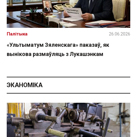
Палітыка
26.06.2026
«Ультыматум Зяленскага» паказаў, як
вынікова размаўляць з Лукашэнкам
ЭКАНОМІКА