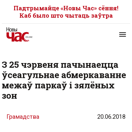
Падтрымайце «Новы Час» сёння!
Каб было што чытаць заўтра
З 25 чэрвеня пачынаецца
ўсеагульнае абмеркаванне
межаў паркаў і зялёных
зон
Грамадства
20.06.2018