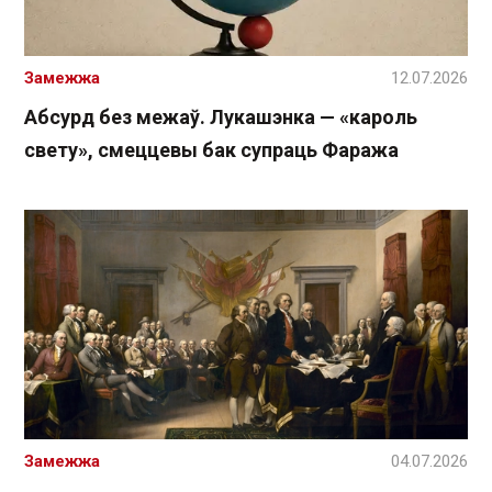
Замежжа
12.07.2026
Абсурд без межаў. Лукашэнка — «кароль
свету», смеццевы бак супраць Фаража
Замежжа
04.07.2026