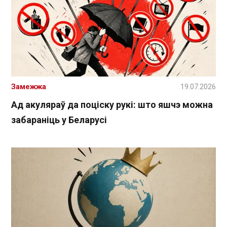
Замежжа
19.07.2026
Ад акуляраў да поціску рукі: што яшчэ можна
забараніць у Беларусі