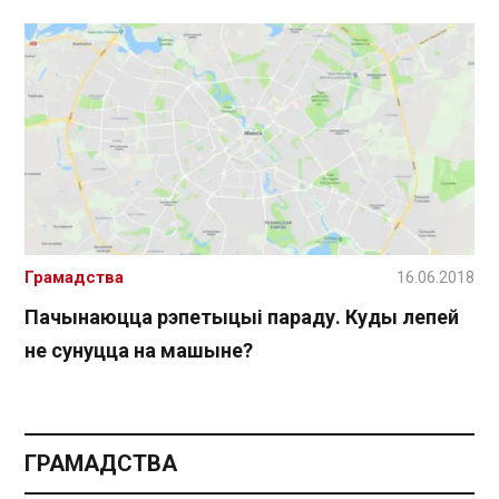
Грамадства
16.06.2018
Пачынаюцца рэпетыцыі параду. Куды лепей
не сунуцца на машыне?
ГРАМАДСТВА