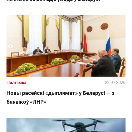
Палітыка
22.07.2026
Новы расейскі «дыплямат» у Беларусі — з
баявікоў «ЛНР»