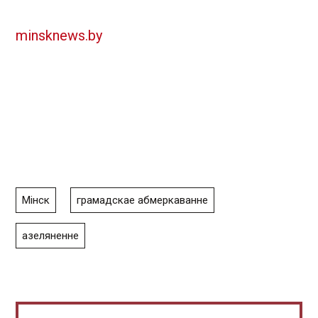
minsknews.by
Мінск
грамадскае абмеркаванне
азеляненне