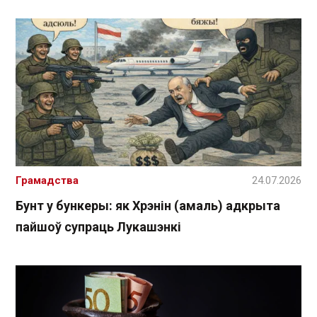
Грамадства
24.07.2026
Бунт у бункеры: як Хрэнін (амаль) адкрыта
пайшоў супраць Лукашэнкі