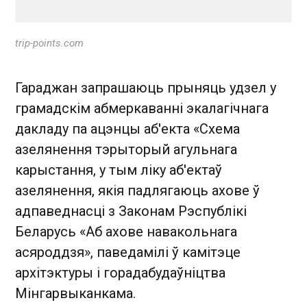
trip-points.com
Гараджан запрашаюць прыняць удзел у
грамадскім абмеркаванні экалагічнага
дакладу па ацэнцы аб'екта «Схема
азелянення тэрыторый агульнага
карыстання, у тым ліку аб'ектаў
азелянення, якія падлягаюць ахове ў
адпаведнасці з Законам Рэспублікі
Беларусь «Аб ахове навакольнага
асяроддзя», паведамілі ў камітэце
архітэктуры і горадабудаўніцтва
Мінгарвыканкама.