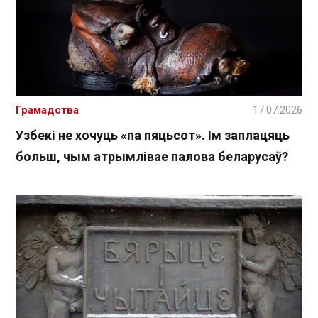
Грамадства
17.07.2026
Узбекі не хочуць «па пяцьсот». Ім заплацяць
больш, чым атрымлівае палова беларусаў?