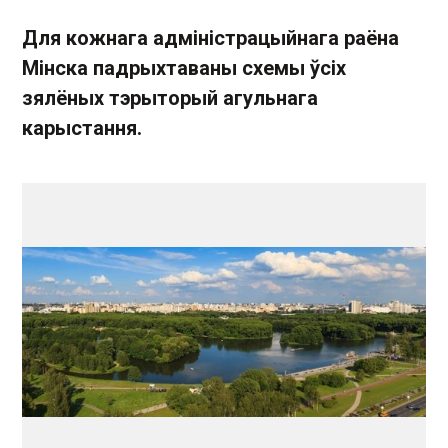
Для кожнага адміністрацыйнага раёна
Мінска падрыхтаваны схемы ўсіх
зялёных тэрыторый агульнага
карыстання.