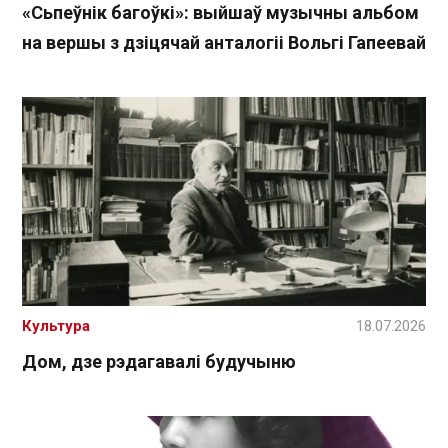
«Сьпеўнік багоўкі»: выйшаў музычны альбом
на вершы з дзіцячай анталогіі Вольгі Гапеевай
Культура
18.07.2026
Дом, дзе рэдагавалі будучыню