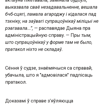
выказвала сваё незадавальненне, вешала
бчб-сцягі, ламала агароджу і кідалася пад
тэхніку, на заўвагі супрацоўнікаў міліцыі не
рэагавала...”,
— распавядае Дыяна пра
адміністрацыйную справу. — П
ры тым,
што супрацоўнікаў у форме там не было,
пратакол ніхто не складаў.
Сёння ў судзе, знаёмячыся са справай,
убачыла, што я "адмовілася" падпісаць
пратакол.
Доказамі ў справе з’яўляюцца