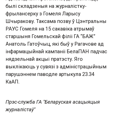
былі складзеныя на журналістку-
фрылансерку з Гомеля Ларысу
Шчыракову. Таксама позву ў Цэнтральны
РАУС Гомеля на 15 сакавіка атрымаў
старшыня Гомельскай філіі ГА “БАЖ”
Анатоль Гатоўчыц, які быў у Рагачове ад
інфармацыйнай кампаніі БелаПАН падчас
нядзельнай акцыі пратэсту. Яго
выклікаюць у сувязі з адміністрацыйным
парушэннем паводле артыкула 23.34
КаАП.
Прэс-служба ГА "Беларуская асацыяцыя
журналістаў"