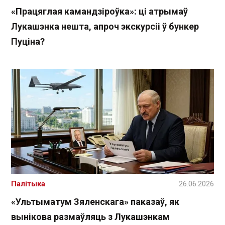
«Працяглая камандзіроўка»: ці атрымаў
Лукашэнка нешта, апроч экскурсіі ў бункер
Пуціна?
Палітыка
26.06.2026
«Ультыматум Зяленскага» паказаў, як
вынікова размаўляць з Лукашэнкам