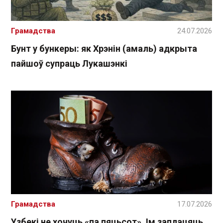
Грамадства
24.07.2026
Бунт у бункеры: як Хрэнін (амаль) адкрыта
пайшоў супраць Лукашэнкі
Грамадства
17.07.2026
Узбекі не хочуць «па пяцьсот». Ім заплацяць