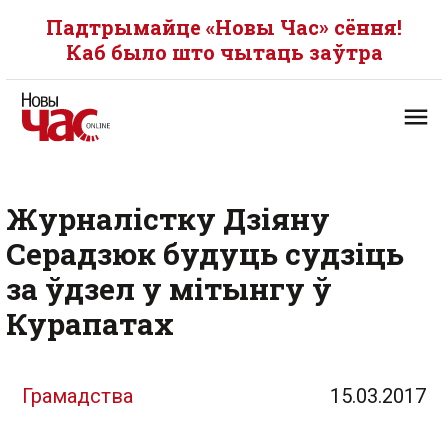
Падтрымайце «Новы Час» сёння!
Каб было што чытаць заўтра
Журналістку Дзіяну
Серадзюк будуць судзіць
за ўдзел у мітынгу ў
Курапатах
Грамадства
15.03.2017