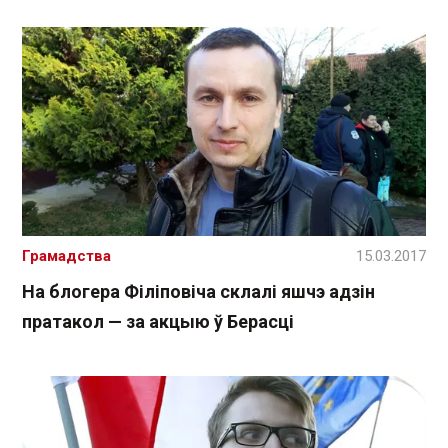
Грамадства
15.03.2017
На блогера Філіповіча склалі яшчэ адзін
пратакол — за акцыю ў Берасці