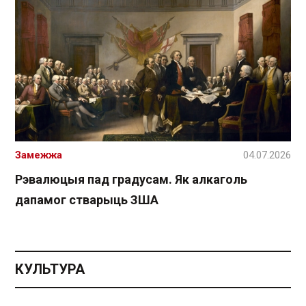
Замежжа
04.07.2026
Рэвалюцыя пад градусам. Як алкаголь
дапамог стварыць ЗША
КУЛЬТУРА