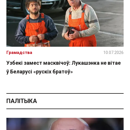
Грамадства
10.07.2026
Узбекі замест масквічоў: Лукашэнка не вітае
ў Беларусі «рускіх братоў»
ПАЛІТЫКА