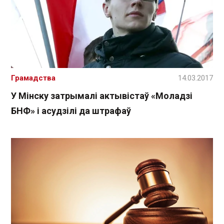
Грамадства
14.03.2017
У Мінску затрымалі актывістаў «Моладзі
БНФ» і асудзілі да штрафаў