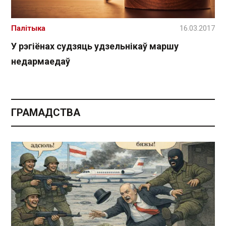
Палітыка
16.03.2017
У рэгіёнах судзяць удзельнікаў маршу
недармаедаў
ГРАМАДСТВА