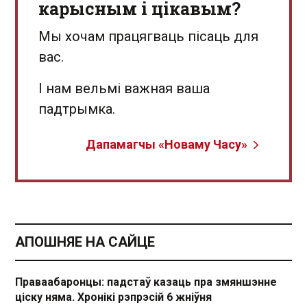
карысным і цікавым?
Мы хочам працягваць пісаць для
вас.
І нам вельмі важная ваша
падтрымка.
Дапамагчы «Новаму Часу»
АПОШНЯЕ НА САЙЦЕ
Праваабаронцы: падстаў казаць пра змяншэнне
ціску няма. Хронікі рэпрэсій 6 жніўня