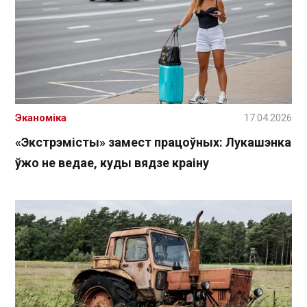
Эканоміка
17.04.2026
«Экстрэмісты» замест працоўных: Лукашэнка
ўжо не ведае, куды вядзе краіну