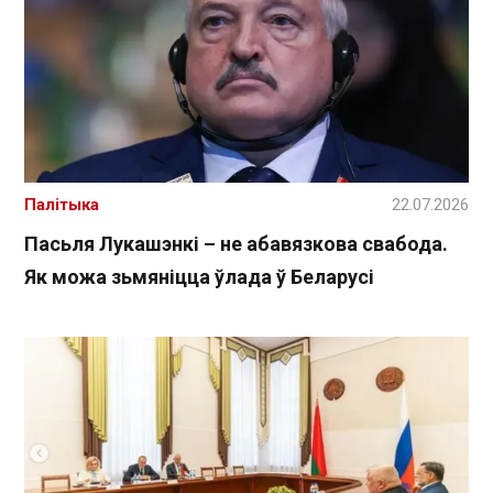
Палітыка
22.07.2026
Пасьля Лукашэнкі – не абавязкова свабода.
Як можа зьмяніцца ўлада ў Беларусі