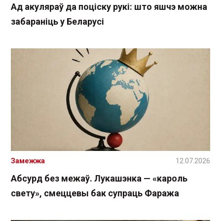
Ад акуляраў да поціску рукі: што яшчэ можна
забараніць у Беларусі
Замежжа
12.07.2026
Абсурд без межаў. Лукашэнка — «кароль
свету», смеццевы бак супраць Фаража