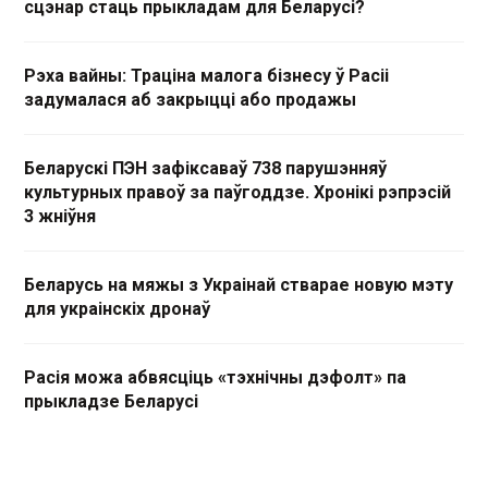
сцэнар стаць прыкладам для Беларусі?
Рэха вайны: Траціна малога бізнесу ў Расіі
задумалася аб закрыцці або продажы
Беларускі ПЭН зафіксаваў 738 парушэнняў
культурных правоў за паўгоддзе. Хронікі рэпрэсій
3 жніўня
Беларусь на мяжы з Украінай стварае новую мэту
для украінскіх дронаў
Расія можа абвясціць «тэхнічны дэфолт» па
прыкладзе Беларусі