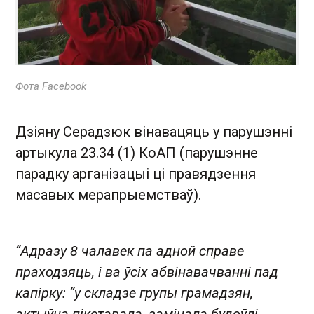
Фота Facebook
Дзіяну Серадзюк вінавацяць у парушэнні
артыкула 23.34 (1) КоАП (парушэнне
парадку арганізацыі ці правядзення
масавых мерапрыемстваў).
“Адразу 8 чалавек па адной справе
праходзяць, і ва ўсіх абвінавачванні пад
капірку: “у складзе групы грамадзян,
актыўна пікетавала, замінала будоўлі,