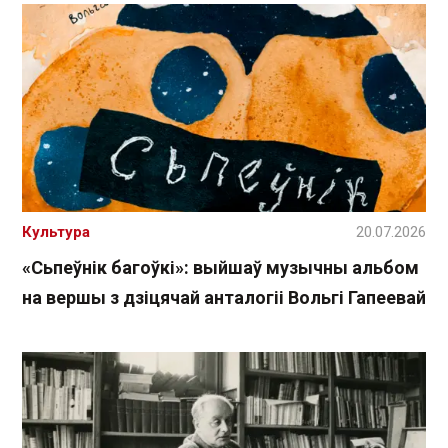
Культура
20.07.2026
«Сьпеўнік багоўкі»: выйшаў музычны альбом
на вершы з дзіцячай анталогіі Вольгі Гапеевай