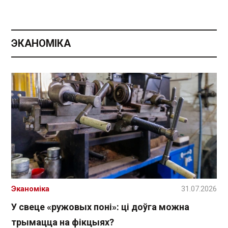
ЭКАНОМІКА
Эканоміка
31.07.2026
У свеце «ружовых поні»: ці доўга можна
трымацца на фікцыях?