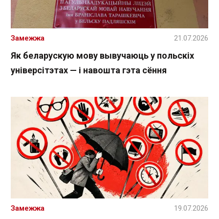
Замежжа
21.07.2026
Як беларускую мову вывучаюць у польскіх
універсітэтах — і навошта гэта сёння
Замежжа
19.07.2026