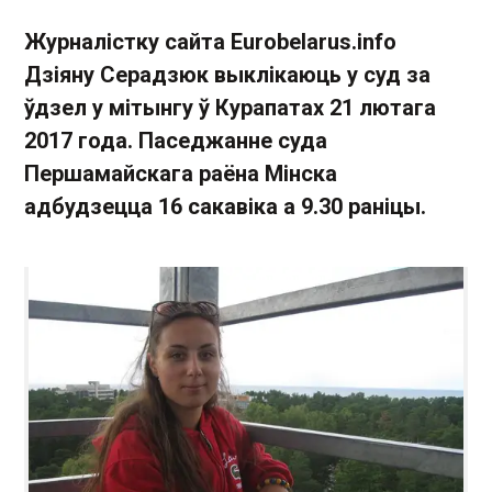
Журналістку сайта Eurobelarus.info
Дзіяну Серадзюк выклікаюць у суд за
ўдзел у мітынгу ў Курапатах 21 лютага
2017 года. Паседжанне суда
Першамайскага раёна Мінска
адбудзецца 16 сакавіка а 9.30 раніцы.