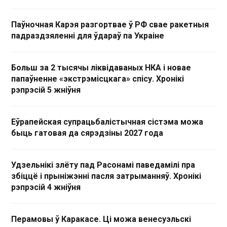
Паўночная Карэя разгортвае ў РФ свае ракетныя
падраздзяленні для ўдараў па Украіне
Больш за 2 тысячы ліквідаваных НКА і новае
папаўненне «экстрэмісцкага» спісу. Хронікі
рэпрэсій 5 жніўня
Еўрапейская супрацьбалістычная сістэма можа
быць гатовая да сярэдзіны 2027 года
Удзельнікі злёту пад Расонамі паведамілі пра
збіццё і прыніжэнні пасля затрыманняў. Хронікі
рэпрэсій 4 жніўня
Перамовы ў Каракасе. Ці можа венесуэльскі