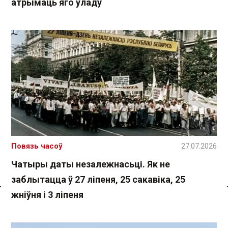
атрымаць яго ўладу
Повязь часоў
27.07.2026
Чатыры даты незалежнасьці. Як не
заблытацца ў 27 ліпеня, 25 сакавіка, 25
жніўня і 3 ліпеня
Спасылка без VPN