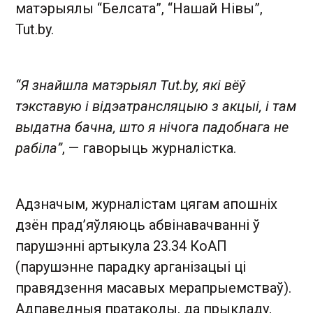
матэрыялы “Белсата”, “Нашай Нівы”,
Tut.by.
“Я знайшла матэрыял Tut.by, які вёў
тэкставую і відэатрансляцыю з акцыі, і там
выдатна бачна, што я нічога падобнага не
рабіла”
, — гаворыць журналістка.
Адзначым, журналістам цягам апошніх
дзён прад’яўляюць абвінавачванні ў
парушэнні артыкула 23.34 КоАП
(парушэнне парадку арганізацыі ці
правядзення масавых мерапрыемстваў).
Адпаведныя пратаколы, да прыкладу,