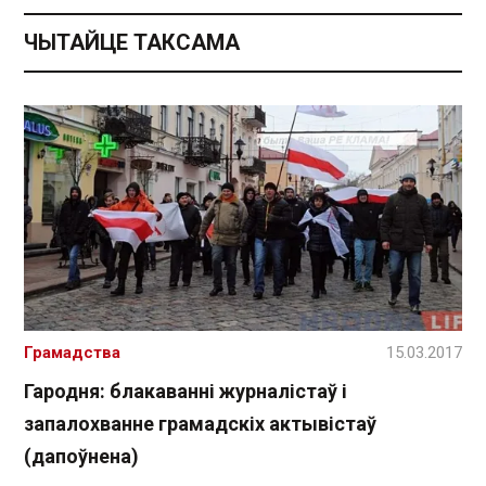
ЧЫТАЙЦЕ ТАКСАМА
Грамадства
15.03.2017
Гародня: блакаванні журналістаў і
запалохванне грамадскіх актывістаў
(дапоўнена)