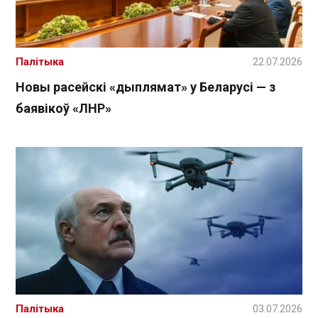
Палітыка
22.07.2026
Новы расейскі «дыплямат» у Беларусі — з
баявікоў «ЛНР»
Палітыка
03.07.2026