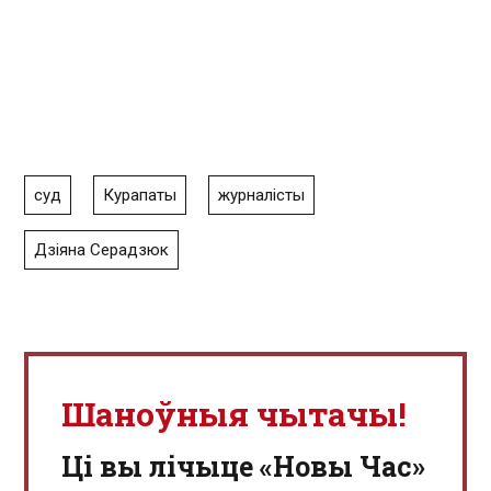
суд
Курапаты
журналісты
Дзіяна Серадзюк
Шаноўныя чытачы!
Ці вы лічыце «Новы Час»