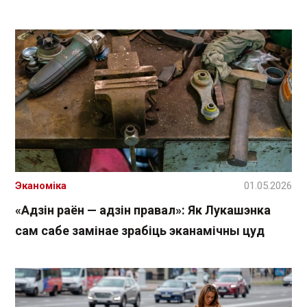
Эканоміка
01.05.2026
«Адзін раён — адзін правал»: Як Лукашэнка
сам сабе замінае зрабіць эканамічны цуд