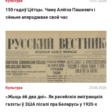
Культура
15.07.2026
150 гадоў Цётцы. Чаму Алёіза Пашкевіч і
сёньня апярэджвае свой час
Культура
25.06.2026
«Жыць ёй два дні». Як расейскія эмігранцкія
газэты ў ЗША пісалі пра Беларусь у 1920-х