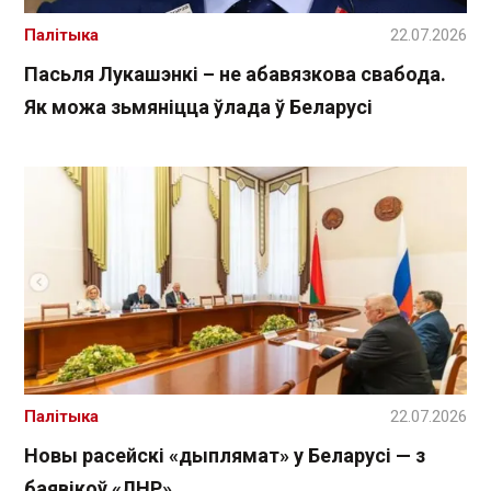
Палітыка
22.07.2026
Пасьля Лукашэнкі – не абавязкова свабода.
Як можа зьмяніцца ўлада ў Беларусі
Палітыка
22.07.2026
Новы расейскі «дыплямат» у Беларусі — з
баявікоў «ЛНР»