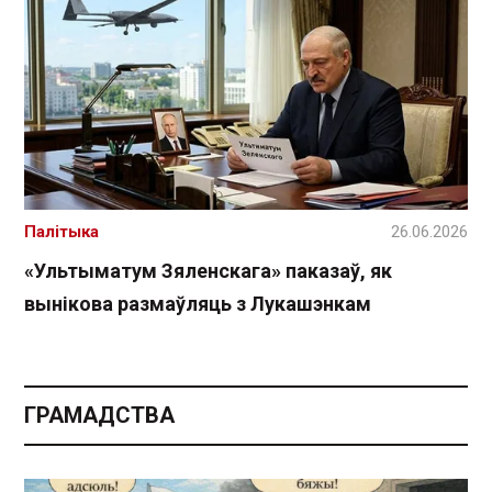
Палітыка
26.06.2026
«Ультыматум Зяленскага» паказаў, як
вынікова размаўляць з Лукашэнкам
ГРАМАДСТВА