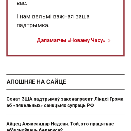
вас.
І нам вельмі важная ваша
падтрымка.
Дапамагчы «Новаму Часу»
АПОШНЯЕ НА САЙЦЕ
Сенат ЗША падтрымаў законапраект Ліндсі Грэма
аб «пякельных» санкцыях супраць РФ
Айцец Аляксандар Надсан. Той, хто працягвае
аб'ядноўваць беларусаў