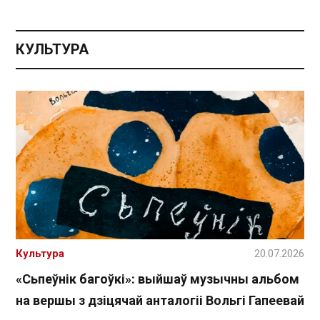
КУЛЬТУРА
Культура
20.07.2026
«Сьпеўнік багоўкі»: выйшаў музычны альбом
на вершы з дзіцячай анталогіі Вольгі Гапеевай