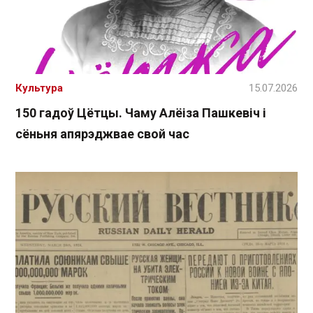
Культура
15.07.2026
150 гадоў Цётцы. Чаму Алёіза Пашкевіч і
сёньня апярэджвае свой час