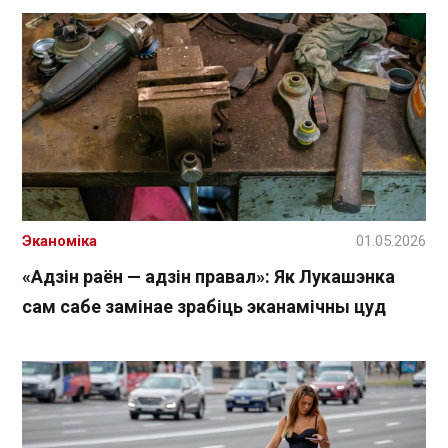
Эканоміка
01.05.2026
«Адзін раён — адзін правал»: Як Лукашэнка
сам сабе замінае зрабіць эканамічны цуд