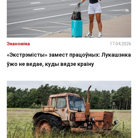
Эканоміка
17.04.2026
«Экстрэмісты» замест працоўных: Лукашэнка
ўжо не ведае, куды вядзе краіну