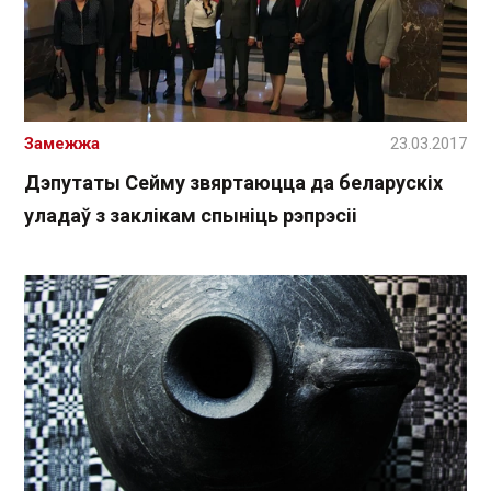
Замежжа
23.03.2017
Дэпутаты Сейму звяртаюцца да беларускіх
уладаў з заклікам спыніць рэпрэсіі