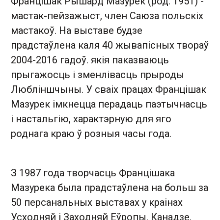
Францішак Рышард Мазурек (род. 1951) -
мастак-пейзажыст, член Саюза польскіх
мастакоў. На выставе будзе
прадстаўлена каля 40 жывапісных твораў
2004-2016 гадоў. якія паказваюць
прыгажосць і зменлівасць прыроды
Любліншчыны. У сваіх працах Францішак
Мазурек імкнецца перадаць паэтычнасць
і настальгію, характэрную для яго
роднага краю ў розныя часы года.
З 1987 года творчасць Францішака
Мазурека была прадстаўлена на больш за
50 персанальных выставах у краінах
Усходняй і Заходняй Еўропы, Канадзе,