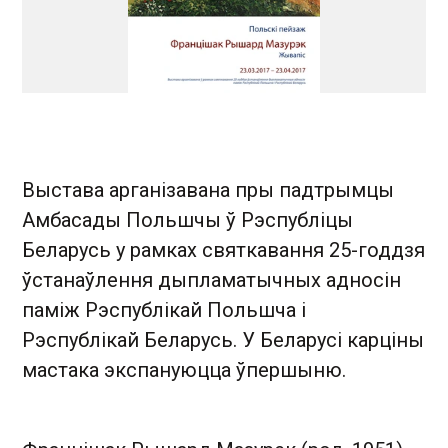
Выстава арганізавана пры падтрымцы
Амбасады Польшчы ў Рэспубліцы
Беларусь у рамках святкавання 25-годдзя
ўстанаўлення дыпламатычных адносін
паміж Рэспублікай Польшча і
Рэспублікай Беларусь. У Беларусі карціны
мастака экспануюцца ўпершыню.