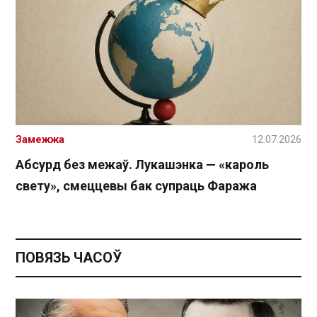
Замежжа
12.07.2026
Абсурд без межаў. Лукашэнка — «кароль
свету», смеццевы бак супраць Фаража
ПОВЯЗЬ ЧАСОЎ