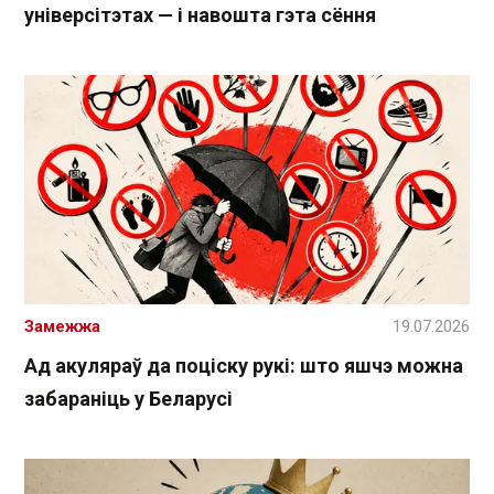
універсітэтах — і навошта гэта сёння
Замежжа
19.07.2026
Ад акуляраў да поціску рукі: што яшчэ можна
забараніць у Беларусі