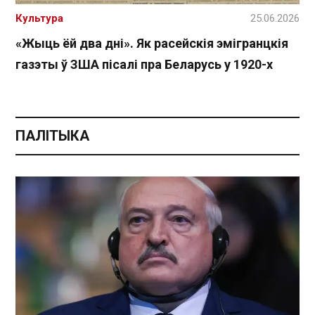
Культура
25.06.2026
«Жыць ёй два дні». Як расейскія эмігранцкія
газэты ў ЗША пісалі пра Беларусь у 1920-х
ПАЛІТЫКА