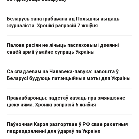
Беларусь запатрабавала ад Польшчы выдаць
журналіста. Хронікі рэпрэсій 7 жніўня
Палова расіян не лічыць паспяховымі дзеянні
сваёй арміі ў вайне супраць Украіны
Са спадзевам на Чалавека-павука: навошта ў
Беларусі будуюць патэнцыйныя мэты для Украіны
Праваабаронцы: падстаў казаць пра змяншэнне
ціску няма. Хронікі рэпрэсій 6 жніўня
Паўночная Карэя разгортвае ў РФ свае ракетныя
падраздзяленні для ўдараў па Украіне