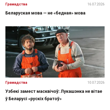
Грамадства
16.07.2026
Беларуская мова — не «бедная» мова
Грамадства
10.07.2026
Узбекі замест масквічоў: Лукашэнка не вітае
ў Беларусі «рускіх братоў»