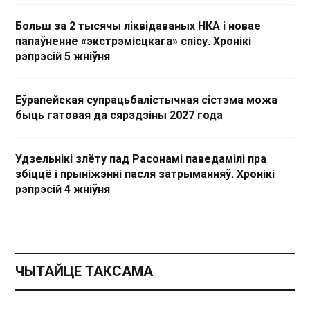
Больш за 2 тысячы ліквідаваных НКА і новае
папаўненне «экстрэмісцкага» спісу. Хронікі
рэпрэсій 5 жніўня
Еўрапейская супрацьбалістычная сістэма можа
быць гатовая да сярэдзіны 2027 года
Удзельнікі злёту пад Расонамі паведамілі пра
збіццё і прыніжэнні пасля затрыманняў. Хронікі
рэпрэсій 4 жніўня
ЧЫТАЙЦЕ ТАКСАМА