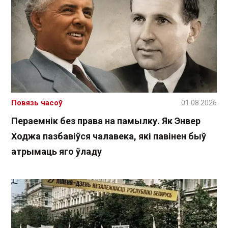
Повязь часоў
01.08.2026
Пераемнік без права на памылку. Як Энвер
Ходжа пазбавіўся чалавека, які павінен быў
атрымаць яго ўладу