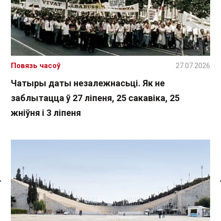
Повязь часоў
27.07.2026
Чатыры даты незалежнасьці. Як не
заблытацца ў 27 ліпеня, 25 сакавіка, 25
жніўня і 3 ліпеня
Спасылка без VPN