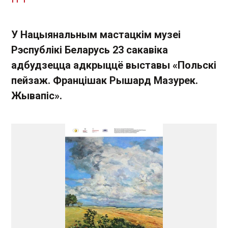
У Нацыянальным мастацкім музеі
Рэспублікі Беларусь 23 сакавіка
адбудзецца адкрыццё выставы «Польскі
пейзаж. Францішак Рышард Мазурек.
Жывапіс».