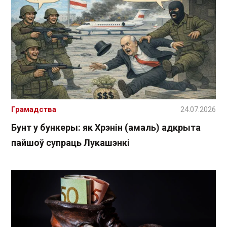
Грамадства
24.07.2026
Бунт у бункеры: як Хрэнін (амаль) адкрыта
пайшоў супраць Лукашэнкі