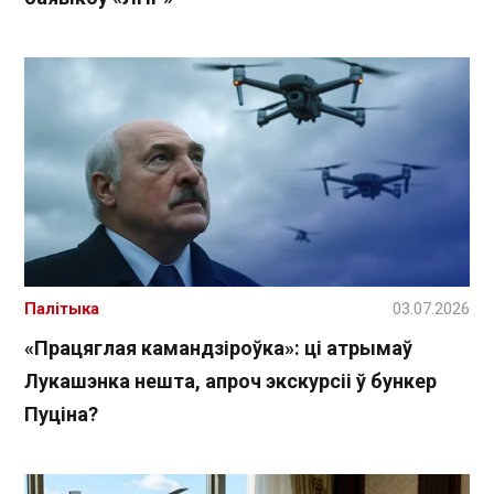
Палітыка
03.07.2026
«Працяглая камандзіроўка»: ці атрымаў
Лукашэнка нешта, апроч экскурсіі ў бункер
Пуціна?