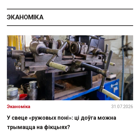
ЭКАНОМІКА
Эканоміка
31.07.2026
У свеце «ружовых поні»: ці доўга можна
трымацца на фікцыях?