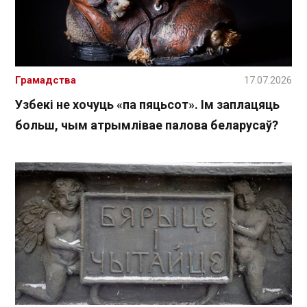
Грамадства
17.07.2026
Узбекі не хочуць «па пяцьсот». Ім заплацяць
больш, чым атрымлівае палова беларусаў?