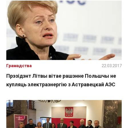
Грамадства
22.03.2017
Прэзідэнт Літвы вітае рашэнне Польшчы не
купляць электраэнергію з Астравецкай АЭС