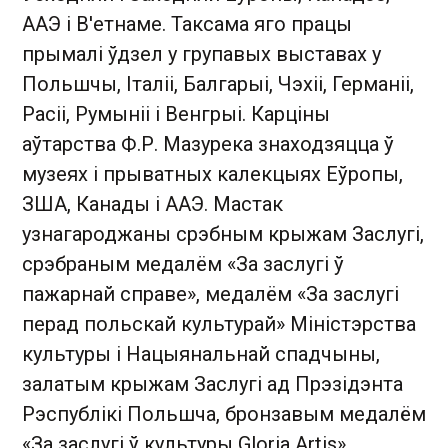
ААЭ і В'етнаме. Таксама яго працы
прымалі ўдзел у групавых выставах у
Польшчы, Італіі, Балгарыі, Чэхіі, Германіі,
Расіі, Румыніі і Венгрыі. Карціны
аўтарства Ф.Р. Мазурека знаходзяцца ў
музеях і прыватных калекцыях Еўропы,
ЗША, Канады і ААЭ. Мастак
узнагароджаны срэбным крыжам Заслугі,
срэбраным медалём «За заслугі ў
пажарнай справе», медалём «За заслугі
перад польскай культурай» Міністэрства
культуры і Нацыянальнай спадчыны,
залатым крыжам Заслугі ад Прэзідэнта
Рэспублікі Польшча, бронзавым медалём
«За заслугі ў культуры Gloria Artis»