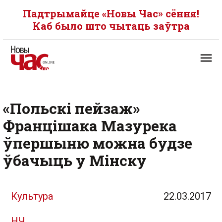
Падтрымайце «Новы Час» сёння!
Каб было што чытаць заўтра
«Польскі пейзаж»
Францішака Мазурека
ўпершыню можна будзе
ўбачыць у Мінску
Культура
22.03.2017
НЧ