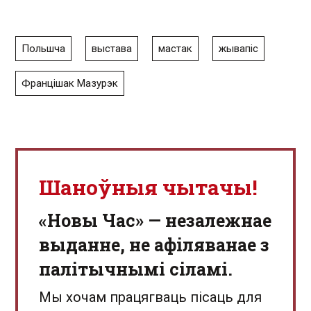
Польшча
выстава
мастак
жывапіс
Францішак Мазурэк
Шаноўныя чытачы!
«Новы Час» — незалежнае
выданне, не афіляванае з
палітычнымі сіламі.
Мы хочам працягваць пісаць для