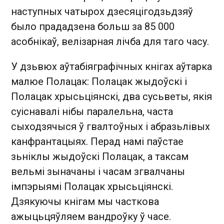
наступных чатырох дзесяцігодзьдзяў
было прададзена больш за 85 000
асобнікаў, велізарная лічба для таго часу.
У дзьвюх аўтабіяграфічных кнігах аўтарка
малюе Полацак: Полацак жыдоўскі і
Полацак хрысьціянскі, два сусьветы, якія
суіснавалі нібы паралельна, часта
сыходзячыся ў гвалтоўных і абразьлівых
канфрантацыях. Перад намі паўстае
зьніклы жыдоўскі Полацак, а таксам
вельмі зыначаны і часам згвалчаны
імпэрыямі Полацак хрысьціянскі.
Дзякуючы кнігам мы часткова
ажыцьцяўляем вандроўку ў часе.