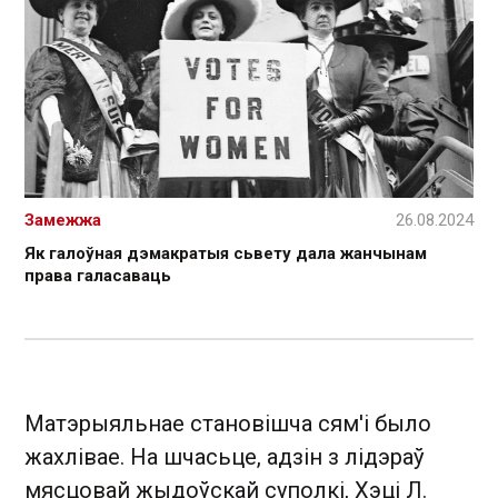
Замежжа
26.08.2024
Як галоўная дэмакратыя сьвету дала жанчынам
права галасаваць
Матэрыяльнае становішча сям'і было
жахлівае. На шчасьце, адзін з лідэраў
мясцовай жыдоўскай суполкі, Хэці Л.