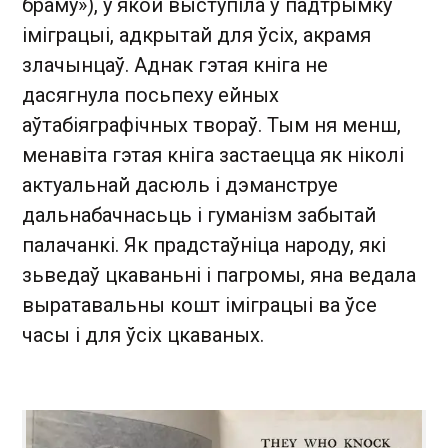
браму»), у якой выступіла ў падтрымку
іміграцыі, адкрытай для ўсіх, акрамя
злачынцаў. Аднак гэтая кніга не
дасягнула посьпеху ейных
аўтабіяграфічных твораў. Тым ня менш,
менавіта гэтая кніга застаецца як ніколі
актуальнай дасюль і дэманструе
дальнабачнасьць і гуманізм забытай
палачанкі. Як прадстаўніца народу, які
зьведаў цкаваньні і пагромы, яна ведала
выратавальны кошт іміграцыі ва ўсе
часы і для ўсіх цкаваных.