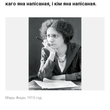
каго яна напісаная, і кім яна напісаная.
Мэры Анцін, 1915 год