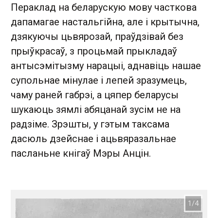
Пераклад на беларускую мову часткова
дапамагае настальгійна, але і крытычна,
дзякуючы цьвярозай, праўдзівай без
прыўкрасаў, з процьмай прыкладаў
антысэмітызму нарацыі, аднавіць нашае
супольнае мінулае і лепей зразумець,
чаму раней габрэі, а цяпер беларусы
шукаюць зямлі абяцанай зусім не на
радзіме. Зрэшты, у гэтым таксама
дасюль дзейснае і ацьвяразальнае
пасланьне кнігаў Мэры Анцін.