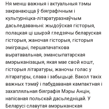
Ня менш важныя і актуальныя тэмы
закранаюцца ў біяграфічным і
культурніцка-літаратуразнаўчым
дасьледаваньні: жыдоўская гісторыя,
полацкая ці шырэй гледзячы беларуская
гісторыя, жаночая гісторыя, гісторыя
эміграцыі, першапачаткова
выратавальная, эмансыпатарская
амэрыканізацыя, якая мае свой кошт,
гісторыя літаратуры, жаночы голас у
літаратуры, слава і забыцьцё. Вакол такіх
важных тэмаў і пабудаваная кампактная і
захапляльная біяграфія Мэры Анцін,
напісаная польскай дасьледніцай. У
Беларусі славутая амэрыканская