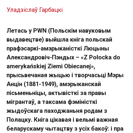
Уладзіслаў Гарбацкі
Летась у PWN (Польскім навуковым
выдавецтве) выйшла кніга польскай
прафэсаркі-амэрыканісткі Люцыны
Александровіч-Пэндых – «Z Połocka do
amerykańskiej Ziemi Obiecanej»,
прысьвечаная жыцью і творчасьці Мэры
Анцін (1881-1949), амэрыканскай
пісьменьніцы, актывісткі за правы
мігрантаў, а таксама фэміністкі
жыдоўскага паходжаньня родам з
Полацку. Кніга цікавая і вельмі важная
беларускаму чытацтву з усіх бакоў: і пра