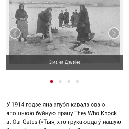
Папярэдні слайд
Наст
Зіма на Дзьвіне
У 1914 годзе яна апублікавала сваю
апошнюю буйную працу They Who Knock
at Our Gates («Тыя, хто грукаюцца ў нашую