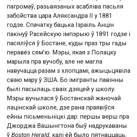
пагромаў, разьвязаных асабліва пасьля
забойства цара Аляксандра II у 1881
годзе. Спачатку бацька Ізраіль Анцін
пакінуў Расейскую імпэрыю ў 1891 годзе і
пасяліўся ў Бостане, куды праз тры гады
перавёз сям'ю. Мэры, якая з Полацку
марыла пра вучобу, але не магла
навучацца разам з хлопцамі, ажыцьцявіла
сваю мару ў ЗША. Бо імігранты павінны
былі пасылаць сваіх дзяцей у школу.
Мэры вучылася ў Бостанскай жаночай
лацінскай школе, дзе рана праявіўся
ейны пісьменьніцкі дар: першы верш пра
Джорджа Вашынгтона быў надрукаваны
ў
Boston Herald
, калі ёй было пятнаццаць.