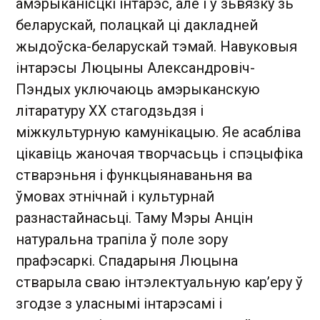
амэрыканісцкі інтарэс, але і ў зьвязку зь
беларускай, полацкай ці дакладней
жыдоўска-беларускай тэмай. Навуковыя
інтарэсы Люцыны Александровіч-
Пэндых уключаюць амэрыканскую
літаратуру ХХ стагодзьдзя і
міжкультурную камунікацыю. Яе асабліва
цікавіць жаночая творчасьць і спэцыфіка
стварэньня і функцыянаваньня ва
ўмовах этнічнай і культурнай
разнастайнасьці. Таму Мэры Анцін
натуральна трапіла ў поле зору
прафэсаркі. Спадарыня Люцына
стварыла сваю інтэлектуальную кар’еру ў
згодзе з уласнымі інтарэсамі і