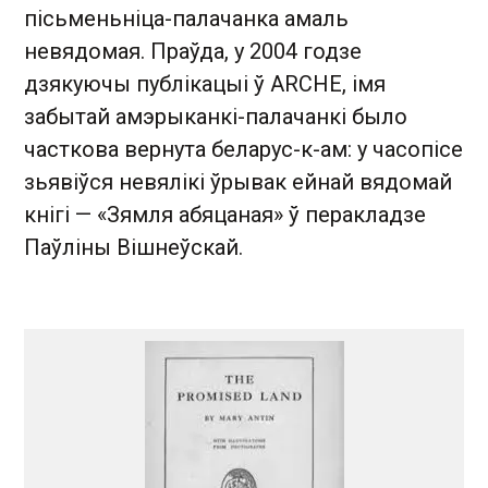
пісьменьніца-палачанка амаль
невядомая. Праўда, у 2004 годзе
дзякуючы публікацыі ў ARCHE, імя
забытай амэрыканкі-палачанкі было
часткова вернута беларус-к-ам: у часопісе
зьявіўся невялікі ўрывак ейнай вядомай
кнігі — «Зямля абяцаная» ў перакладзе
Паўліны Вішнеўскай.