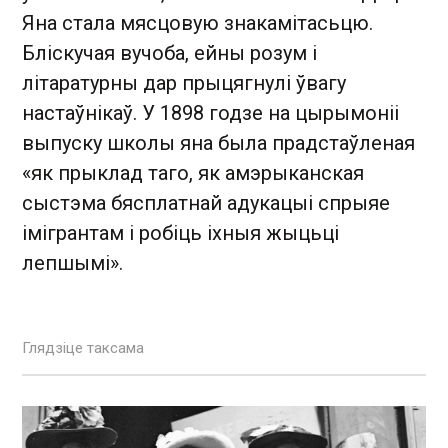
Яна стала мясцовую знакамітасьцю.
Бліскучая вучоба, ейны розум і
літаратурны дар прыцягнулі ўвагу
настаўнікаў. У 1898 годзе на цырымоніі
выпуску школы яна была прадстаўленая
«як прыклад таго, як амэрыканская
сыстэма бясплатнай адукацыі спрыяе
імігрантам і робіць іхныя жыцьці
лепшымі».
Глядзіце таксама