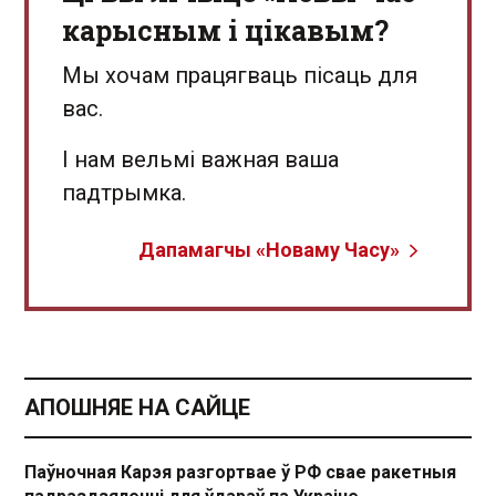
карысным і цікавым?
Мы хочам працягваць пісаць для
вас.
І нам вельмі важная ваша
падтрымка.
Дапамагчы «Новаму Часу»
АПОШНЯЕ НА САЙЦЕ
Паўночная Карэя разгортвае ў РФ свае ракетныя