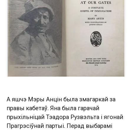
А яшчэ Мэры Анцін была змагаркай за
правы кабетаў. Яна была гарачай
прыхільніцай Тэадора Рузвэльта і ягонай
Прагрэсіўнай партыі. Перад выбарамі