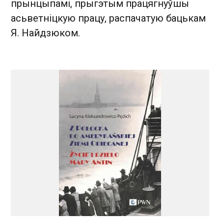
прынцыпамі, прыгэтым працягнуўшы
асьветніцкую працу, распачатую бацькам
Я. Найдзюком.