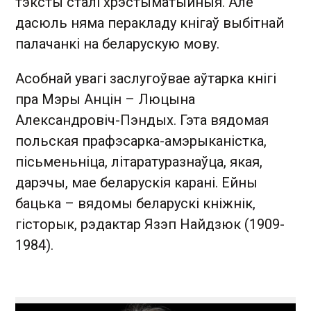
тэксты сталі хрэстыматыйныя. Але
дасюль няма перакладу кнігаў выбітнай
палачанкі на беларускую мову.
Асобнай увагі заслугоўвае аўтарка кнігі
пра Мэры Анцін – Люцына
Александровіч-Пэндых. Гэта вядомая
польская прафэсарка-амэрыканістка,
пісьменьніца, літаратуразнаўца, якая,
дарэчы, мае беларускія карані. Ейны
бацька – вядомы беларускі кніжнік,
гісторык, рэдактар Язэп Найдзюк (1909-
1984).