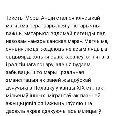
Тэксты Мэры Анцін сталіся клясыкай і
магчыма ператварыліся ў гістарычны
важны матэрыял вядомай легенды пад
назовам «амэрыканская мара». Магчыма,
сяньня людзі жадаюць не асыміляцыі, а
сьцьвярджэньня сваіх каранёў, этнічнага
і рэлігійнага гонару, але ня будзем
забываць, што мары і рэальная
эмансіпацыя як раней жыдоўскай
дзяўчыкі з Полацку ў канцы ХІХ ст., так і
мільёнаў іншых імігрантаў-ак пазьней
ажыцьцявіліся і ажыцьцяўляюцца
дасюль якраз дзякуючы асыміляцыі ў