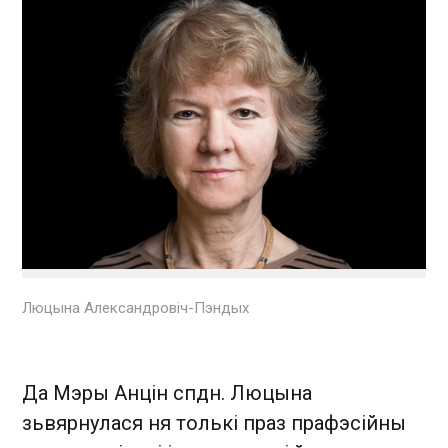
Люцына Александровіч-Пэндых
Да Мэры Анцін спдн. Люцына
зьвярнулася ня толькі праз прафэсійны