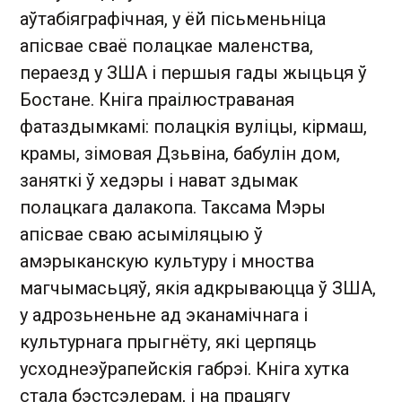
аўтабіяграфічная, у ёй пісьменьніца
апісвае сваё полацкае маленства,
пераезд у ЗША і першыя гады жыцьця ў
Бостане. Кніга праілюстраваная
фатаздымкамі: полацкія вуліцы, кірмаш,
крамы, зімовая Дзьвіна, бабулін дом,
заняткі ў хедэры і нават здымак
полацкага далакопа. Таксама Мэры
апісвае сваю асыміляцыю ў
амэрыканскую культуру і мноства
магчымасьцяў, якія адкрываюцца ў ЗША,
у адрозьненьне ад эканамічнага і
культурнага прыгнёту, які церпяць
усходнеэўрапейскія габрэі. Кніга хутка
стала бэстсэлерам, і на працягу