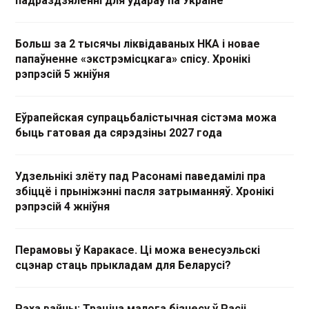
падраздзяленні для ўдараў па Украіне
Больш за 2 тысячы ліквідаваных НКА і новае
папаўненне «экстрэмісцкага» спісу. Хронікі
рэпрэсій 5 жніўня
Еўрапейская супрацьбалістычная сістэма можа
быць гатовая да сярэдзіны 2027 года
Удзельнікі злёту пад Расонамі паведамілі пра
збіццё і прыніжэнні пасля затрыманняў. Хронікі
рэпрэсій 4 жніўня
Перамовы ў Каракасе. Ці можа венесуэльскі
сцэнар стаць прыкладам для Беларусі?
Рэха вайны: Траціна малога бізнесу ў Расіі