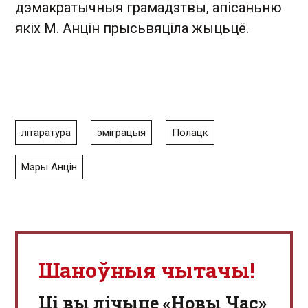
дэмакратычныя грамадзтвы, апісаньню
якіх М. Анцін прысьвяціла жыцьцё.
літаратура
эміграцыя
Полацк
Мэры Анцін
Шаноўныя чытачы!
Ці вы лічыце «Новы Час»