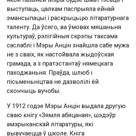
выступаць, цалкам паспрыяла ейнай
эмансыпацыі і раскрыцьцю літаратурнага
таленту. Да ўсяго, ва ўмовах мяшаньня
культураў, рэлігійныя скрэпы таксама
саслаблі і Мэры Анцін знайшла сабе мужа
не з сваіх, як настойвала жыдоўская
грамада, а з пратэстантаў нямецкага
паходжаньня. Праўда, шлюб і
пісьменьніцтва не дазволілі ёй
скончыць вучобы.
У 1912 годзе Мэры Анцін выдала другую
сваю кнігу «Зямля абяцаная», шэдэўр
амэрыканскай літаратуры, які
вывучаецца ў школе. Кніга