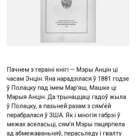
Пачнем з гераіні кнігі — Мэры Анцін ці
часам Энцін. Яна нарадзілася ў 1881 годзе
ў Полацку пад імем Мар’яш, Машке ці
Марыя Анцін. Да трынаццаці гадоў жыла
ў Полацку, а пазьней разам з сям’ёй
перабралася ў ЗША. Як і многія габрэі ў
межах аселасьці, сям'я Мэры пацярпела
ад абмежаваньняў, перасьледу і гвалту