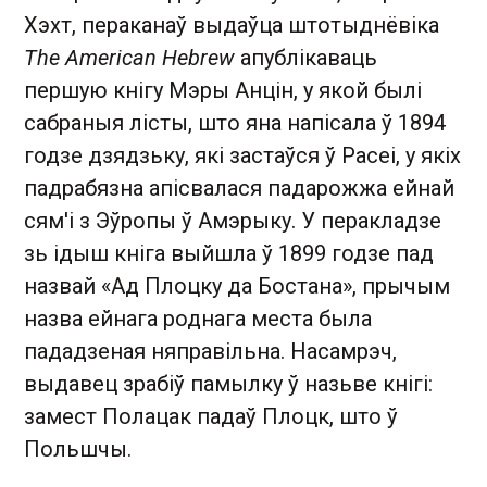
Хэхт, пераканаў выдаўца штотыднёвіка
The American Hebrew
апублікаваць
першую кнігу Мэры Анцін, у якой былі
сабраныя лісты, што яна напісала ў 1894
годзе дзядзьку, які застаўся ў Расеі, у якіх
падрабязна апісвалася падарожжа ейнай
сям'і з Эўропы ў Амэрыку. У перакладзе
зь ідыш кніга выйшла ў 1899 годзе пад
назвай «Ад Плоцку да Бостана», прычым
назва ейнага роднага места была
пададзеная няправільна. Насамрэч,
выдавец зрабіў памылку ў назьве кнігі:
замест Полацак падаў Плоцк, што ў
Польшчы.