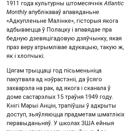
1911 года культурны штомесячнік
Atlantic
Monthly
апублікаваў апавяданьне
«Адкупленьне Малінке», гісторыя якога
адбываецца ў Полацку і ​​апавядае пра
бедную дзевяцігадовую дзяўчынку, якая
праз веру атрымлівае адукацыю, такую ​​ж,
як і хлопчыкі.
Цягам трыццаці год пісьменьніца
пакутвала ад нэўрастэніі, да ўсяго
захварэла на рак, ад якога і сканала ў
доме састарэлых 15 траўня 1949 году.
Кнігі Марыі Анцін, трапіўшы ў адкрыты
доступ, зьяўляюцца прадметам шматлікіх
перавыданьняў. У школах ЗША ейныя