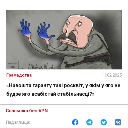
Грамадства
11.02.2025
«Навошта гаранту такі росквіт, у якім у яго не
будзе яго асабістай стабільнасці?»
Спасылка без VPN