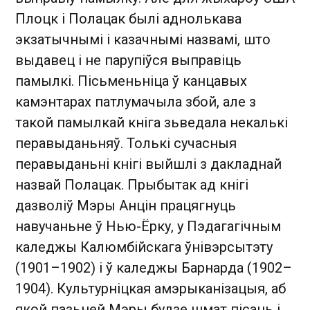
Плоцк і Полацак былі аднолькава
экзатычнымі і казачнымі назвамі, што
выдавец і не парупіўся выправіць
памылкі. Пісьменьніца ў канцавых
камэнтарах патлумачыла збой, але з
такой памылкай кніга зьведала некалькі
перавыданьняў. Толькі сучасныя
перавыданьні кнігі выйшлі з дакладнай
назвай Полацак. Прыбытак ад кнігі
дазволіў Мэры Анцін працягнуць
навучаньне ў Нью-Ёрку, у Пэдагагічным
каледжы Калюмбійскага ўнівэрсытэту
(1901–1902) і ў каледжы Барнарда (1902–
1904). Культурніцкая амэрыканізацыя, аб
якой пазьней Мэры будзе шмат пісаць і