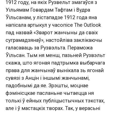
1912 году, на якіх Рузвельт змагаўся з
Уільямам Говардам Тафтам і Вудра
Ўільсанам, у лістападзе 1912 года яна
напісала артыкул у часопісе The Outlook
пад назвай «Зварот жанчыны да сваіх
суграмадзянаў», настойліва заклікаючы
галасаваць за Рузвэльта. Пераможа
Ўільсан. Тым ня менш, пазьней Рузвэльт
скажа, што ягоная падтрымка выбарчага
права для жанчынаў вынікала зь ягонай
сувязі з Анцін і іншымі жанчынамі,
падобнымі да яе. Зрэшты, моцнае
фэмінісцкае пасланьне чытаецца ня
толькі ў ейных публіцыстычных тэкстах,
але і ў мастацкіх творах. Так, у верасьні