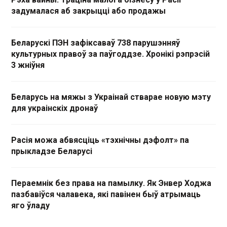
задумалася аб закрыцці або продажы
Беларускі ПЭН зафіксаваў 738 парушэнняў
культурных правоў за паўгоддзе. Хронікі рэпрэсій
3 жніўня
Беларусь на мяжы з Украінай стварае новую мэту
для украінскіх дронаў
Расія можа абвясціць «тэхнічны дэфолт» па
прыкладзе Беларусі
Пераемнік без права на памылку. Як Энвер Ходжа
пазбавіўся чалавека, які павінен быў атрымаць
яго ўладу