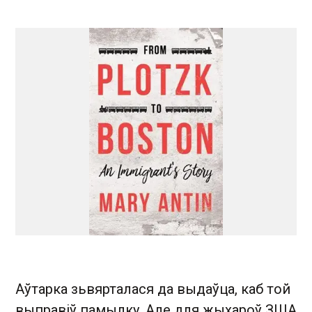
Аўтарка зьвярталася да выдаўца, каб той
выправіў памылку. Але для жыхароў ЗША