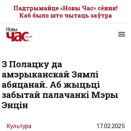
Падтрымайце «Новы Час» сёння!
Каб было што чытаць заўтра
З Полацку да
амэрыканскай Зямлі
абяцанай. Аб жыцьці
забытай палачанкі Мэры
Энцін
Культура
17.02.2025