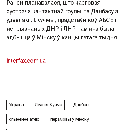
Раней планавалася, што чарговая
сустрэча кантактнай групы па Данбасу з
удзелам Л.Кучмы, прадстаўнікоў АБСЕ і
непрызнаных ДНР і ЛНР павінна была
адбыцца ў Мінску ў канцы гэтага тыдня.
interfax.com.ua
Украіна
Леанід Кучма
Данбас
спыненне агню
перамовы ў Мінску