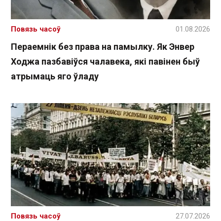
Повязь часоў
01.08.2026
Пераемнік без права на памылку. Як Энвер
Ходжа пазбавіўся чалавека, які павінен быў
атрымаць яго ўладу
Повязь часоў
27.07.2026