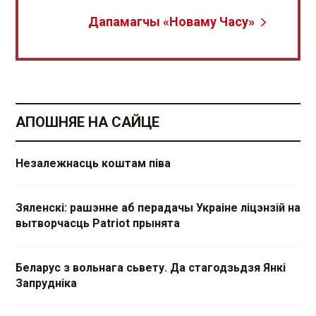
Дапамагчы «Новаму Часу»
АПОШНЯЕ НА САЙЦЕ
Незалежнасць коштам піва
Зяленскі: рашэнне аб перадачы Украіне ліцэнзій на
вытворчасць Patriot прынята
Беларус з вольнага сьвету. Да стагодзьдзя Янкі
Запрудніка