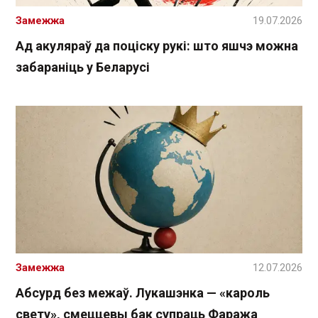
Замежжа
19.07.2026
Ад акуляраў да поціску рукі: што яшчэ можна
забараніць у Беларусі
Замежжа
12.07.2026
Абсурд без межаў. Лукашэнка — «кароль
свету», смеццевы бак супраць Фаража