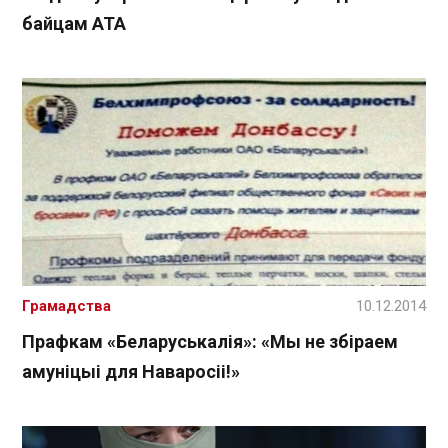
байцам АТА
Грамадства
10.12.2014
Прафкам «Беларуськалія»: «Мы не збіраем
амуніцыі для Наваросіі!»