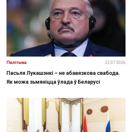
Палітыка
22.07.2026
Пасьля Лукашэнкі – не абавязкова свабода.
Як можа зьмяніцца ўлада ў Беларусі