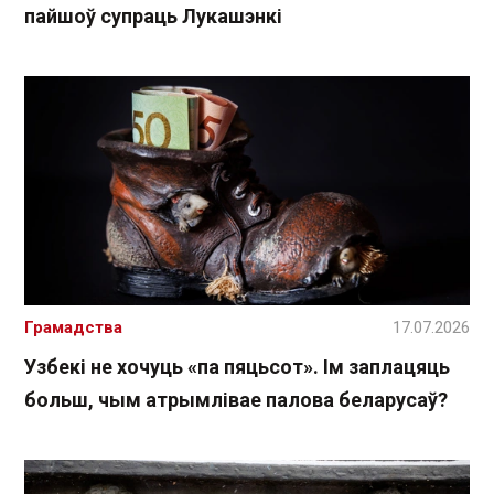
пайшоў супраць Лукашэнкі
Грамадства
17.07.2026
Узбекі не хочуць «па пяцьсот». Ім заплацяць
больш, чым атрымлівае палова беларусаў?