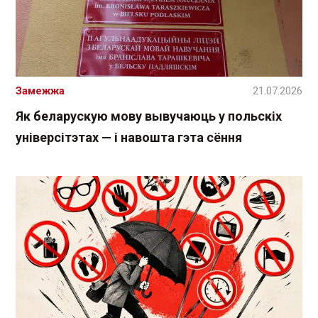
Замежжа
21.07.2026
Як беларускую мову вывучаюць у польскіх
універсітэтах — і навошта гэта сёння