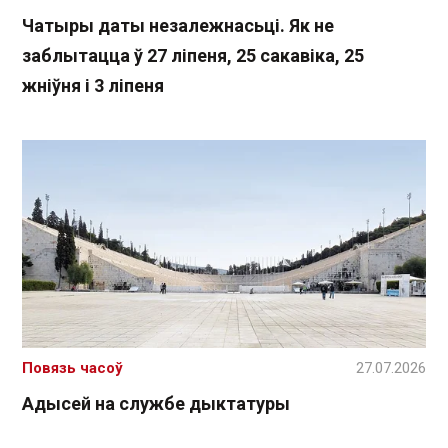
Чатыры даты незалежнасьці. Як не
заблытацца ў 27 ліпеня, 25 сакавіка, 25
жніўня і 3 ліпеня
Повязь часоў
27.07.2026
Адысей на службе дыктатуры