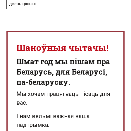
дзень цішыні
Шаноўныя чытачы!
Шмат год мы пішам пра
Беларусь, для Беларусі,
па-беларуску.
Мы хочам працягваць пісаць для
вас.
І нам вельмі важная ваша
падтрымка.