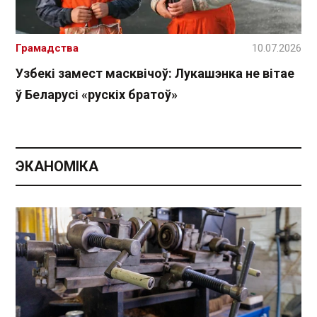
Грамадства
10.07.2026
Узбекі замест масквічоў: Лукашэнка не вітае
ў Беларусі «рускіх братоў»
ЭКАНОМІКА