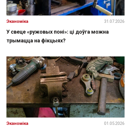
Эканоміка
31.07.2026
У свеце «ружовых поні»: ці доўга можна
трымацца на фікцыях?
Эканоміка
01.05.2026