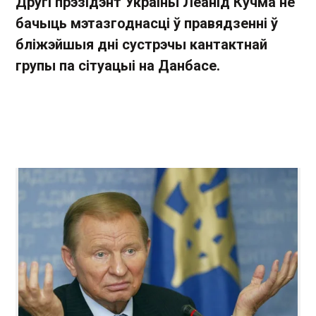
Другі прэзідэнт Украіны Леанід Кучма не
бачыць мэтазгоднасці ў правядзенні ў
бліжэйшыя дні сустрэчы кантактнай
групы па сітуацыі на Данбасе.