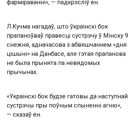
фарміраванні», — падкрэсліў ён.
Л.Кучма нагадаў, што ўкраінскі бок
прапаноўваў правесці сустрэчу ў Мінску 9
снежня, адначасова з абвяшчаннем «дня
цішыні» на Данбасе, але гэтая прапанова
не была прынята па невядомых
прычынах.
«Украінскі бок будзе гатовы да наступнай
сустрэчы пры поўным спыненні агню»,
— сказаў ён.