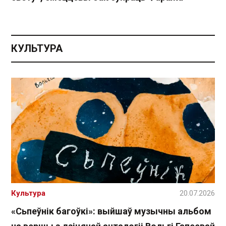
КУЛЬТУРА
Культура
20.07.2026
«Сьпеўнік багоўкі»: выйшаў музычны альбом