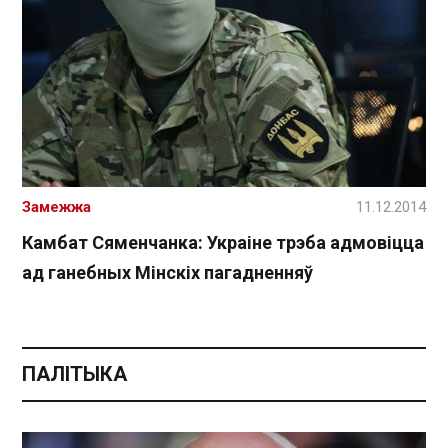
Замежжа
11.12.2014
Камбат Сяменчанка: Украіне трэба адмовіцца
ад ганебных Мінскіх пагадненняў
ПАЛІТЫКА