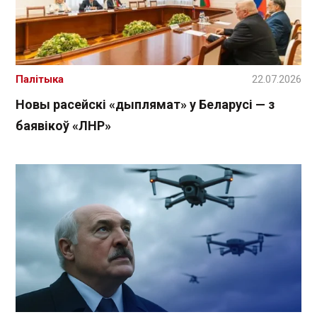
Палітыка
22.07.2026
Новы расейскі «дыплямат» у Беларусі — з
баявікоў «ЛНР»