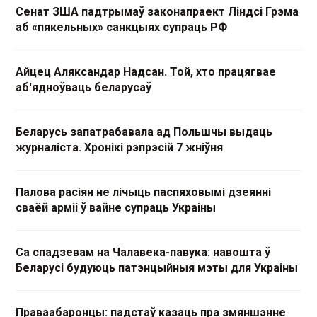
Сенат ЗША падтрымаў законапраект Ліндсі Грэма
аб «пякельных» санкцыях супраць РФ
Айцец Аляксандар Надсан. Той, хто працягвае
аб'ядноўваць беларусаў
Беларусь запатрабавала ад Польшчы выдаць
журналіста. Хронікі рэпрэсій 7 жніўня
Палова расіян не лічыць паспяховымі дзеянні
сваёй арміі ў вайне супраць Украіны
Са спадзевам на Чалавека-павука: навошта ў
Беларусі будуюць патэнцыйныя мэты для Украіны
Праваабаронцы: падстаў казаць пра змяншэнне