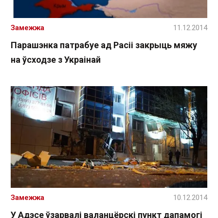
Замежжа
11.12.2014
Парашэнка патрабуе ад Расіі закрыць мяжу
на ўсходзе з Украінай
Замежжа
10.12.2014
У Адэсе ўзарвалі валанцёрскі пункт дапамогі