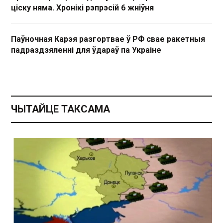
ціску няма. Хронікі рэпрэсій 6 жніўня
Паўночная Карэя разгортвае ў РФ свае ракетныя
падраздзяленні для ўдараў па Украіне
ЧЫТАЙЦЕ ТАКСАМА