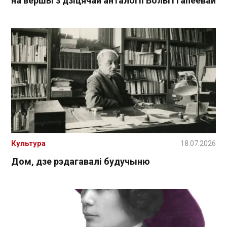
на вершы з дзіцячай анталогіі Вольгі Гапеевай
Культура
18.07.2026
Дом, дзе рэдагавалі будучыню