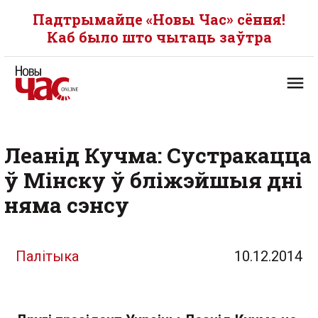
Падтрымайце «Новы Час» сёння!
Каб было што чытаць заўтра
Леанід Кучма: Сустракацца
ў Мінску ў бліжэйшыя дні
няма сэнсу
Палітыка
10.12.2014