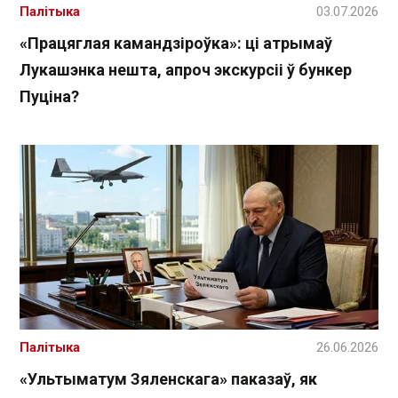
Палітыка
03.07.2026
«Працяглая камандзіроўка»: ці атрымаў
Лукашэнка нешта, апроч экскурсіі ў бункер
Пуціна?
Палітыка
26.06.2026
«Ультыматум Зяленскага» паказаў, як