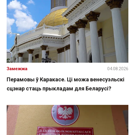
Замежжа
04.08.2026
Перамовы ў Каракасе. Ці можа венесуэльскі
сцэнар стаць прыкладам для Беларусі?