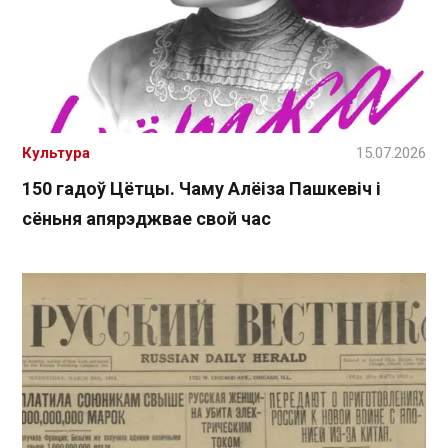
Культура
15.07.2026
150 гадоў Цётцы. Чаму Алёіза Пашкевіч і
сёньня апярэджвае свой час