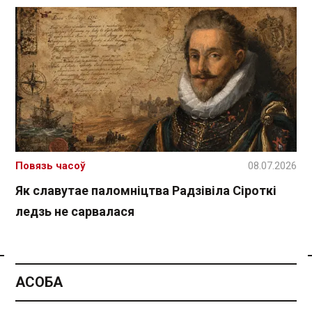
Повязь часоў
08.07.2026
Як славутае паломніцтва Радзівіла Сіроткі
ледзь не сарвалася
Спасылка без VPN
АСОБА