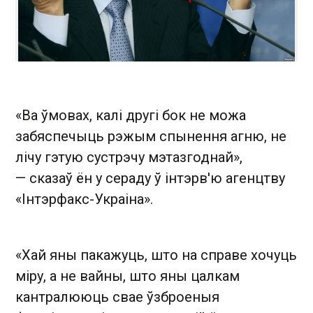
«Ва ўмовах, калі другі бок не можа
забяспечыць рэжым спынення агню, не
лічу гэтую сустрэчу мэтазгоднай»,
— сказаў ён у сераду ў інтэрв'ю агенцтву
«Інтэрфакс-Украіна».
«Хай яны пакажуць, што на справе хочуць
міру, а не вайны, што яны цалкам
кантралююць свае ўзброеныя