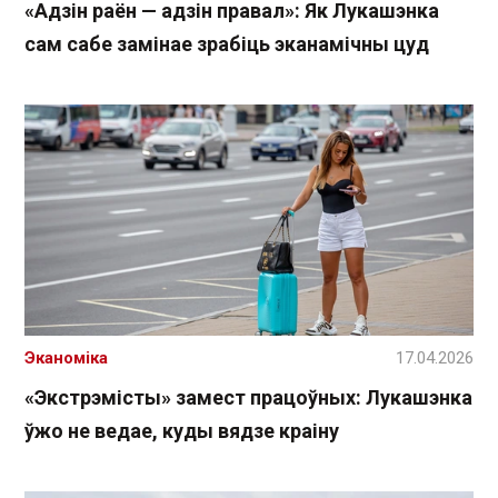
«Адзін раён — адзін правал»: Як Лукашэнка
сам сабе замінае зрабіць эканамічны цуд
Эканоміка
17.04.2026
«Экстрэмісты» замест працоўных: Лукашэнка
ўжо не ведае, куды вядзе краіну