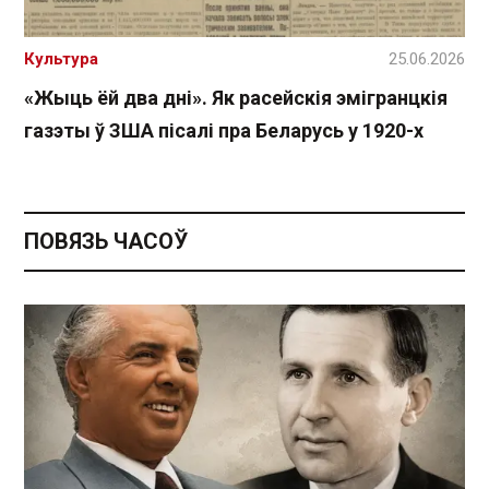
Культура
25.06.2026
«Жыць ёй два дні». Як расейскія эмігранцкія
газэты ў ЗША пісалі пра Беларусь у 1920-х
ПОВЯЗЬ ЧАСОЎ