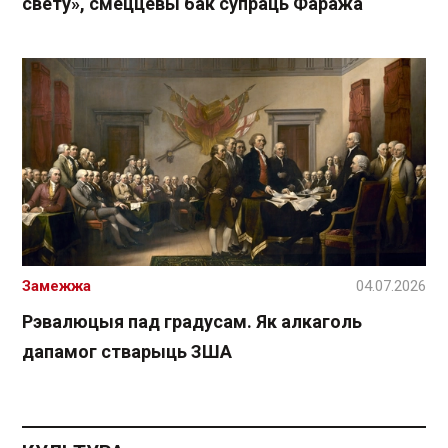
свету», смеццевы бак супраць Фаража
Замежжа
04.07.2026
Рэвалюцыя пад градусам. Як алкаголь
дапамог стварыць ЗША