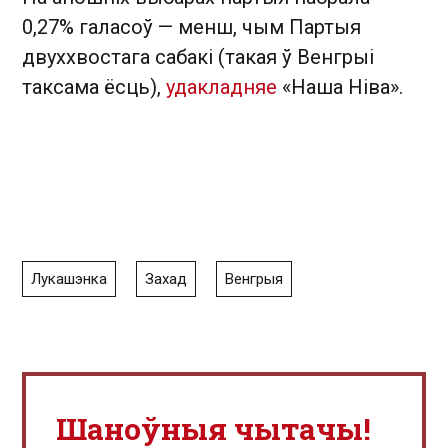
0,27% галасоў — менш, чым Партыя
двуххвостага сабакі (такая ў Венгрыі
таксама ёсць),
удакладняе
«Наша Ніва» .
Лукашэнка
Захад
Венгрыя
Шаноўныя чытачы!