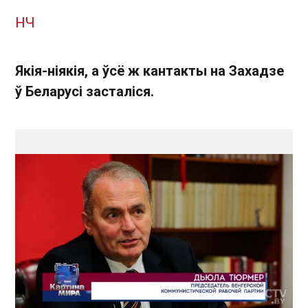
НЧ
Якія-ніякія, а ўсё ж кантакты на Захадзе
ў Беларусі засталіся.