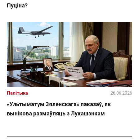
Пуціна?
Палітыка
26.06.2026
«Ультыматум Зяленскага» паказаў, як
вынікова размаўляць з Лукашэнкам