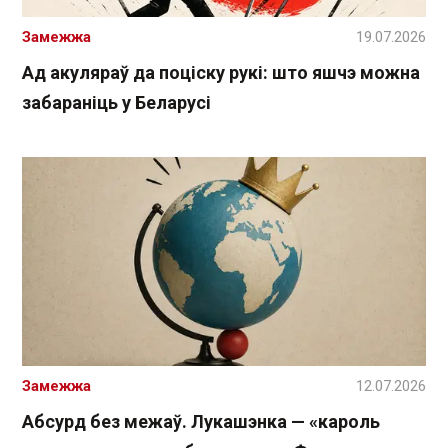
Замежжа
19.07.2026
Ад акуляраў да поціску рукі: што яшчэ можна
забараніць у Беларусі
Замежжа
12.07.2026
Абсурд без межаў. Лукашэнка — «кароль