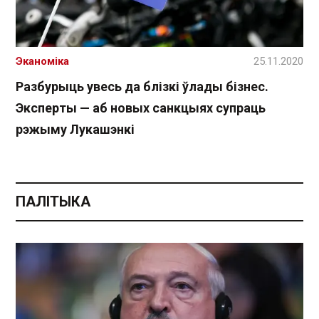
Эканоміка
25.11.2020
Разбурыць увесь да блізкі ўлады бізнес.
Эксперты — аб новых санкцыях супраць
рэжыму Лукашэнкі
ПАЛІТЫКА