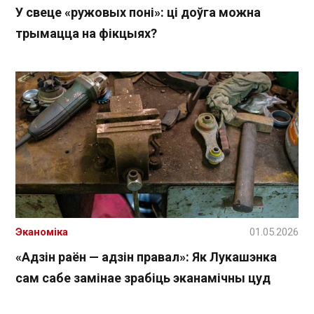
У свеце «ружовых поні»: ці доўга можна
трымацца на фікцыях?
Эканоміка
01.05.2026
«Адзін раён — адзін правал»: Як Лукашэнка
сам сабе замінае зрабіць эканамічны цуд