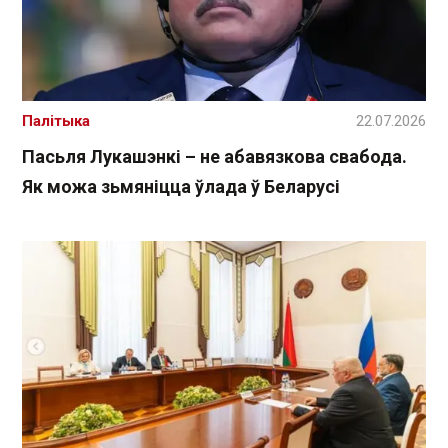
Палітыка
22.07.2026
Пасьля Лукашэнкі – не абавязкова свабода.
Як можа зьмяніцца ўлада ў Беларусі