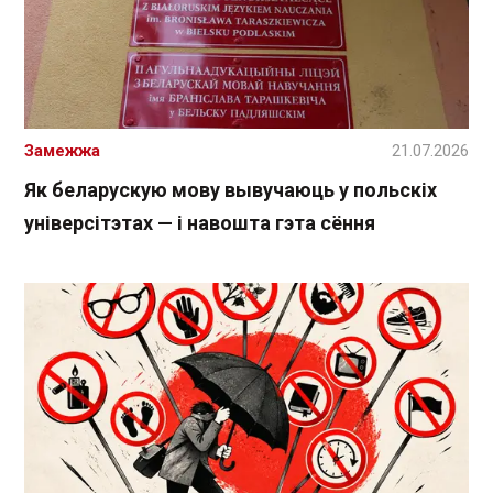
Замежжа
21.07.2026
Як беларускую мову вывучаюць у польскіх
універсітэтах — і навошта гэта сёння