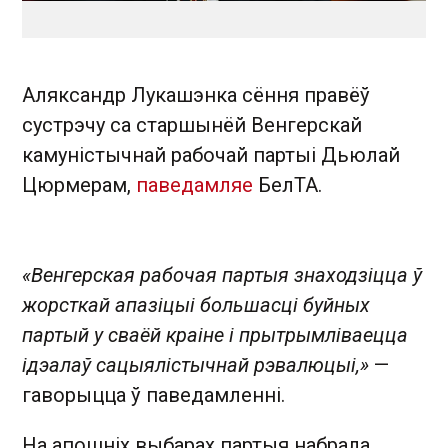
Аляксандр Лукашэнка сёння правёў
сустрэчу са старшынёй Венгерскай
камуністычнай рабочай партыі Дьюлай
Цюрмерам,
паведамляе
БелТА.
«Венгерская рабочая партыя знаходзіцца ў
жорсткай апазіцыі большасці буйных
партый у сваёй краіне і прытрымліваецца
ідэалаў сацыялістычнай рэвалюцыі,»
—
гаворыцца ў паведамленні.
На апошніх выбарах партыя набрала