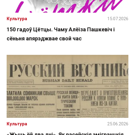
Культура
15.07.2026
150 гадоў Цётцы. Чаму Алёіза Пашкевіч і
сёньня апярэджвае свой час
Культура
25.06.2026
«Жыць ёй два дні». Як расейскія эмігранцкія