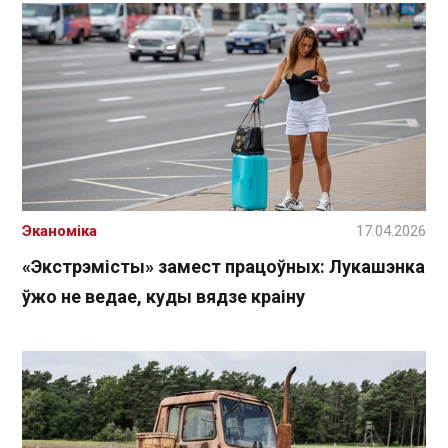
Эканоміка
17.04.2026
«Экстрэмісты» замест працоўных: Лукашэнка
ўжо не ведае, куды вядзе краіну