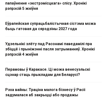
папаўненне «экстрэмісцкага» спісу. Хронікі
рэпрэсій 5 жніўня
Еўрапейская супрацьбалістычная сістэма можа
быць гатовая да сярэдзіны 2027 года
Удзельнікі злёту пад Расонамі паведамілі пра
збіццё і прыніжэнні пасля затрыманняў. Хронікі
рэпрэсій 4 жніўня
Перамовы ў Каракасе. Ці можа венесуэльскі
сцэнар стаць прыкладам для Беларусі?
Рэха вайны: Траціна малога бізнесу ў Расіі
задумалася аб закрыцці або продажы