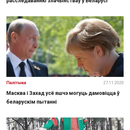
расследаванню злачынстваў у Беларусі
Палітыка
27.11.2020
Масква і Захад усё яшчэ могуць дамовіцца ў
беларускім пытанні