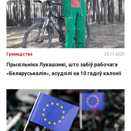
Грамадства
25.11.2020
Прыхільніка Лукашэнкі, што забіў рабочага
«Беларуськалія», асудзілі на 10 гадоў калоніі