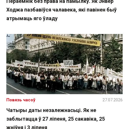
Пераемнік без права на памылку. Як Энвер
Ходжа пазбавіўся чалавека, які павінен быў
атрымаць яго ўладу
Повязь часоў
27.07.2026
Чатыры даты незалежнасьці. Як не
заблытацца ў 27 ліпеня, 25 сакавіка, 25
жніўня і 3 ліпеня