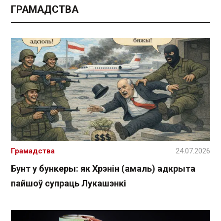
ГРАМАДСТВА
Грамадства
24.07.2026
Бунт у бункеры: як Хрэнін (амаль) адкрыта
пайшоў супраць Лукашэнкі