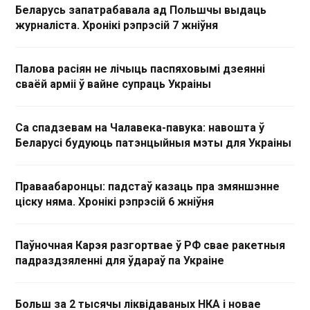
Беларусь запатрабавала ад Польшчы выдаць
журналіста. Хронікі рэпрэсій 7 жніўня
Палова расіян не лічыць паспяховымі дзеянні
сваёй арміі ў вайне супраць Украіны
Са спадзевам на Чалавека-павука: навошта ў
Беларусі будуюць патэнцыйныя мэты для Украіны
Праваабаронцы: падстаў казаць пра змяншэнне
ціску няма. Хронікі рэпрэсій 6 жніўня
Паўночная Карэя разгортвае ў РФ свае ракетныя
падраздзяленні для ўдараў па Украіне
Больш за 2 тысячы ліквідаваных НКА і новае