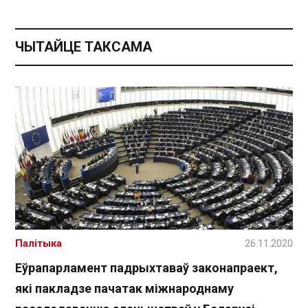
ЧЫТАЙЦЕ ТАКСАМА
Палітыка
26.11.2020
Еўрапарламент падрыхтаваў законапраект,
які пакладзе пачатак міжнароднаму