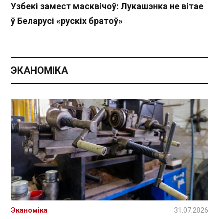
Узбекі замест масквічоў: Лукашэнка не вітае
ў Беларусі «рускіх братоў»
ЭКАНОМІКА
Эканоміка
31.07.2026