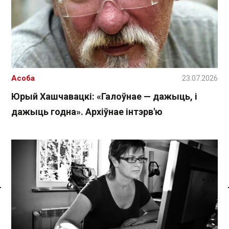
Асоба
23.07.2026
Юрый Хашчавацкі: «Галоўнае — дажыць, і
дажыць годна». Архіўнае інтэрв'ю
Спасылка без VPN