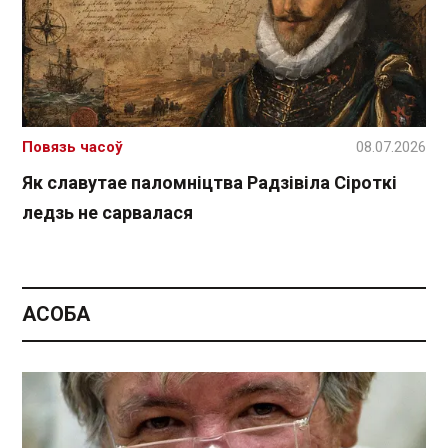
Повязь часоў
08.07.2026
Як славутае паломніцтва Радзівіла Сіроткі
ледзь не сарвалася
АСОБА