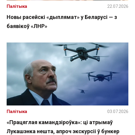
Палітыка
22.07.2026
Новы расейскі «дыплямат» у Беларусі — з
баявікоў «ЛНР»
Палітыка
03.07.2026
«Працяглая камандзіроўка»: ці атрымаў
Лукашэнка нешта, апроч экскурсіі ў бункер