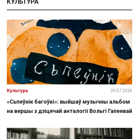
КУЛЬТУРА
Культура
20.07.2026
«Сьпеўнік багоўкі»: выйшаў музычны альбом
на вершы з дзіцячай анталогіі Вольгі Гапеевай