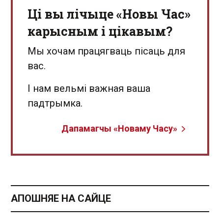
Ці вы лічыце «Новы Час»
карысным і цікавым?
Мы хочам працягваць пісаць для
вас.
І нам вельмі важная ваша
падтрымка.
Дапамагчы «Новаму Часу»
АПОШНЯЕ НА САЙЦЕ