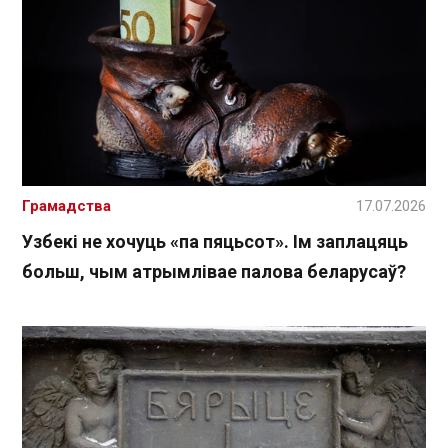
Грамадства
17.07.2026
Узбекі не хочуць «па пяцьсот». Ім заплацяць
больш, чым атрымлівае палова беларусаў?