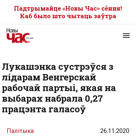
Падтрымайце «Новы Час» сёння!
Каб было што чытаць заўтра
Лукашэнка сустрэўся з
лідарам Венгерскай
рабочай партыі, якая на
выбарах набрала 0,27
працэнта галасоў
Палітыка
26.11.2020