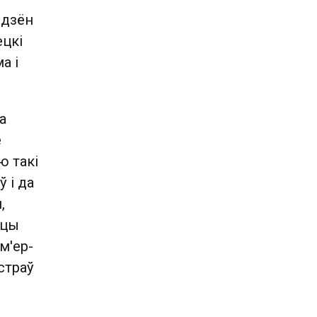
 дзён
ецкі
а і
а
е
ю такі
 і да
,
нцы
м'ер-
страў