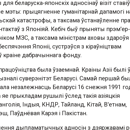
 для беларуска-японскіх адносінаў візіт ставіў
е мэты: прыцягненне гуманітарнай дапамогі н
скай катастрофы, а таксама ўстанаўленне пр
тактаў з Японіяй. Кебіч быў прыняты прэм'ер-
ўніком МЗС, а таксама міністрам аховы здароўя 
еспячэння Японіі, сустрэўся з кіраўніцтвам
ў краіне дабрачыннага фонду.
працоўніцтва была ўзаемнай. Краіны Азіі былі ў
ызналі суверэнітэт Беларусі. Самай першай бы
ала незалежнасць Беларусі 16 снежня 1991 год
 яе прыкладам рушылі ўслед такія азіяцкія
нголія, Індыя, КНДР, Тайланд, Кітай, В'етнам,
эш, Паўднёвая Карэя і Пакістан.
лення дыпламатычных адносін з дзяржавамі р