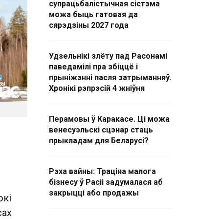
супрацьбалістычная сістэма
можа быць гатовая да
сярэдзіны 2027 года
Удзельнікі злёту пад Расонамі
паведамілі пра збіццё і
прыніжэнні пасля затрыманняў.
Хронікі рэпрэсій 4 жніўня
Перамовы ў Каракасе. Ці можа
венесуэльскі сцэнар стаць
прыкладам для Беларусі?
Рэха вайны: Траціна малога
бізнесу ў Расіі задумалася аб
закрыцці або продажы
окі
сах