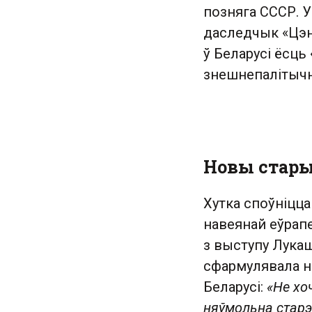
позняга СССР. 
даследчык «Цэнт
ў Беларусі ёсць 
знешнепалітыч
Новы стар
Хутка споўніцца
навеянай еўрапе
з выступу Лукаш
сфармулявала н
Беларусі:
«Не хо
няўмольна старэ