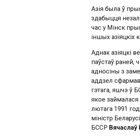
Азія была ў пры
здабыцця незале
час у Мінск пры
іншых азіяцкіх к
Аднак азіяцкі в
паўстаў раней, 
адносіны з заме
аддзел сфармава
гэтага, яшчэ ў 
якое займалася 
лютага 1991 год
міністр Беларус
БССР
Вячаслаў 