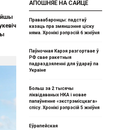
АПОШНЯЕ НА САЙЦЕ
эйшы
Праваабаронцы: падстаў
укевіч
казаць пра змяншэнне ціску
няма. Хронікі рэпрэсій 6 жніўня
вы
Паўночная Карэя разгортвае ў
РФ свае ракетныя
падраздзяленні для ўдараў па
Украіне
Больш за 2 тысячы
ліквідаваных НКА і новае
папаўненне «экстрэмісцкага»
спісу. Хронікі рэпрэсій 5 жніўня
Еўрапейская