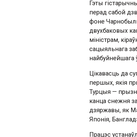
Гэты гістарычны
перад сабой дзв
фоне Чарнобыль
двухбаковых кан
міністрам, кіра
сацыяльнага заб
найбуйнейшага 
Цікавасць да су
першых, якія пр
Турцыя — прызн
канца снежня за
дзяржавы, як Ма
Японія, Банглад
Працэс устанаў