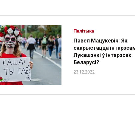
Палітыка
Павел Мацукевіч: Як
скарыстацца інтарэса
Лукашэнкі ў інтарэсах
Беларусі?