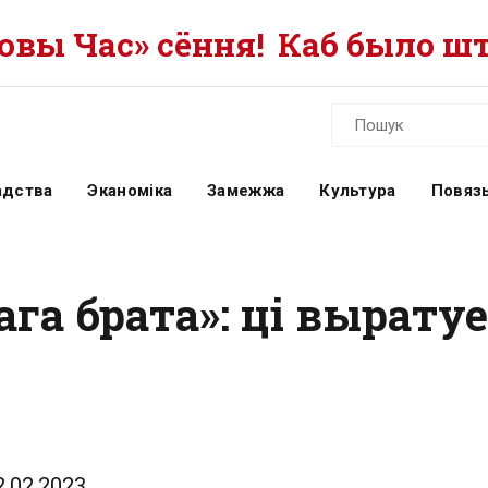
вы Час» сёння!
Каб было шт
адства
Эканоміка
Замежжа
Культура
Повязь
га брата»: ці выратуе
2.02.2023