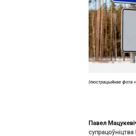
Ілюстрацыйнае фота 
Павел Мацукеві
супрацоўніцтва Б