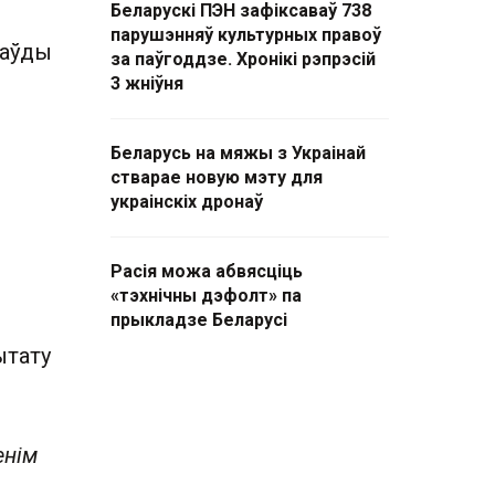
Беларускі ПЭН зафіксаваў 738
парушэнняў культурных правоў
раўды
за паўгоддзе. Хронікі рэпрэсій
3 жніўня
Беларусь на мяжы з Украінай
стварае новую мэту для
украінскіх дронаў
Расія можа абвясціць
«тэхнічны дэфолт» па
прыкладзе Беларусі
ытату
енім