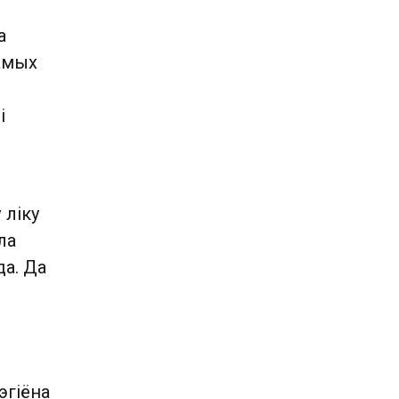
а
амых
і
 ліку
ла
а. Да
эгіёна