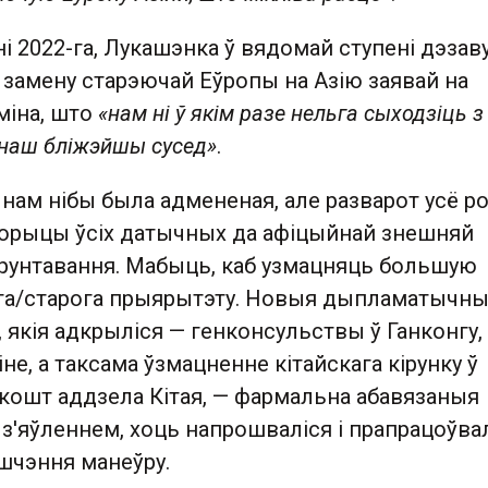
ўні 2022-га, Лукашэнка ў вядомай ступені дэза
 замену старэючай Еўропы на Азію заявай на
міна, што
«нам ні ў якім разе нельга сыходзіць з
 наш бліжэйшы сусед»
.
нам нібы была адмененая, але разварот усё р
торыцы ўсіх датычных да афіцыйнай знешняй
бгрунтавання. Мабыць, каб узмацняць большую
га/старога прыярытэту. Новыя дыпламатычн
 якія адкрыліся — генконсульствы ў Ганконгу,
не, а таксама ўзмацненне кітайскага кірунку ў
 кошт аддзела Кітая, — фармальна абавязаныя
 з'яўленнем, хоць напрошваліся і прапрацоўва
шчэння манеўру.