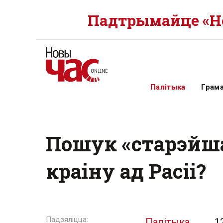
Падтрымайце «Но
Палітыка
Грам
Пошук «старэйша
краіну ад Расіі?
Палітыка
1