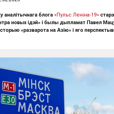
у аналітычнага блога
«Пульс Леніна-19»
стар
тра новых ідэй» і былы дыпламат Павел Мац
історыю «разварота на Азію» і яго перспекты