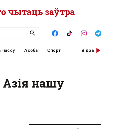
о чытаць заўтра
 часоў
Асоба
Спорт
Відэа
 Азія нашу