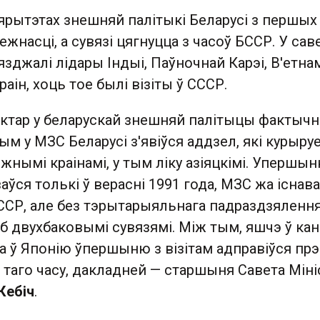
ярытэтах знешняй палітыкі Беларусі з першых
жнасці, а сувязі цягнуцца з часоў БССР. У сав
язджалі лідары Індыі, Паўночнай Карэі, В'етнам
раін, хоць тое былі візіты ў СССР.
ектар у беларускай знешняй палітыцы фактычн
чым у МЗС Беларусі з'явіўся аддзел, які курыру
жнымі краінамі, у тым ліку азіяцкімі. Упершын
ўся толькі ў верасні 1991 года, МЗС жа існаваў
БССР, але без тэрытарыяльнага падраздзялення
б двухбаковымі сувязямі. Між тым, яшчэ ў ка
а ў Японію ўпершыню з візітам адправіўся прэ
і таго часу, дакладней — старшыня Савета Міні
Кебіч
.