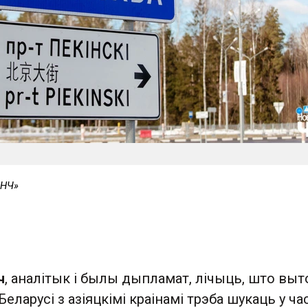
«НЧ»
ч
, аналітык і былы дыпламат, лічыць, што выт
еларусі з азіяцкімі краінамі трэба шукаць у ча