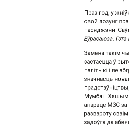
Праз год, у жні
свой лозунг пра
пасяджэнні Саў
Еўрасаюза. Гэта
Замена такім чы
застаецца ў ры
палітыкі і яе а
значнасць нова
прадстаўніцтвы,
Мумбаі і Хашымі
апараце МЗС за
развароту сваім
задоўга да абвя