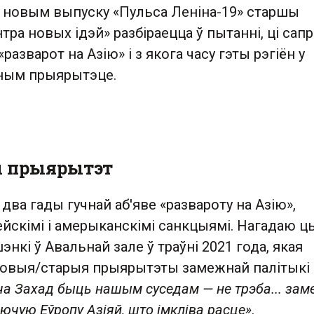
У новым выпуску «Пульса Леніна-19» старшы
ра новых ідэй» разбіраецца ў пытанні, ці сап
«разварот на Азію» і з якога часу гэты рэгіён у
ным прыярытэце.
ы прыярытэт
 два гады гучнай аб'яве «развароту на Азію»,
йскімі і амерыканскімі санкцыямі. Нагадаю ц
энкі ў Авальнай зале ў траўні 2021 года, якая
овыя/старыя прыярытэты замежнай палітыкі
ча Захад быць нашым суседам — не трэба... зам
ючую Еўропу Азіяй, што імкліва расце»
.