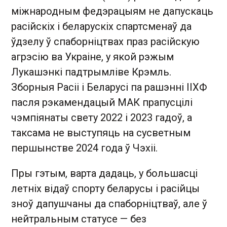
міжнародным федэрацыям не дапускаць
расійскіх і беларускіх спартсменаў да
ўдзелу ў спаборніцтвах праз расійскую
агрэсію ва Украіне, у якой рэжым
Лукашэнкі падтрымліве Крэмль.
Зборныя Расіі і Беларусі па рашэнні ІІХФ
пасля рэкамендацый МАК прапусцілі
чэмпіянаты свету 2022 і 2023 гадоў, а
таксама не выступяць на сусветным
першынстве 2024 года ў Чэхіі.
Пры гэтым, варта дадаць, у большасці
летніх відаў спорту беларусы і расійцы
зноў дапушчаны да спаборніцтваў, але ў
нейтральным статусе — без