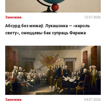
Замежжа
12.07.2026
Абсурд без межаў. Лукашэнка — «кароль
свету», смеццевы бак супраць Фаража
Замежжа
04.07.2026