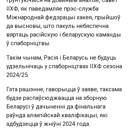
ІІХФ, як паведамляе прэс-служба
Міжнароднай федэрацыі хакея, прыйшоў
да высновы, што пакуль небяспечна
вяртаць расійскую і беларускую каманды
ў спаборніцтвы.
Такім чынам, Расія і Беларусь не будуць
удзельнічаць у спаборніцтвах ІІХФ сезона
2024/25.
Гэта рашэнне, гаворыцца ў заяве, таксама
будзе распаўсюджвацца на зборную
Беларусі ў дачыненні да фінальнага
раўнда алімпійскай кваліфікацыі, які
адбудзецца ў жніўні 2024 года.