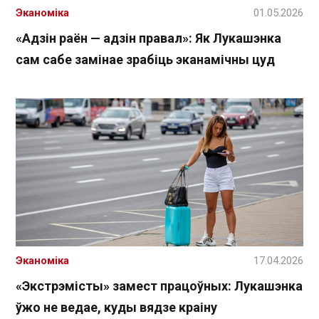
Эканоміка
01.05.2026
«Адзін раён — адзін правал»: Як Лукашэнка
сам сабе замінае зрабіць эканамічны цуд
Эканоміка
17.04.2026
«Экстрэмісты» замест працоўных: Лукашэнка
ўжо не ведае, куды вядзе краіну