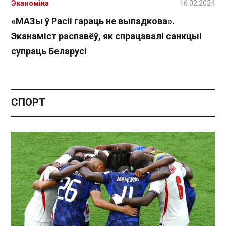
Эканоміка
16.02.2024
«МАЗы ў Расіі гараць не выпадкова».
Эканаміст распавёў, як спрацавалі санкцыі
супраць Беларусі
СПОРТ