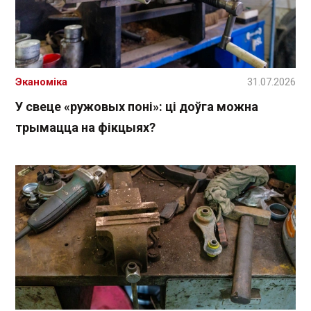
Эканоміка
31.07.2026
У свеце «ружовых поні»: ці доўга можна
трымацца на фікцыях?