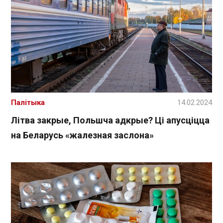
Палітыка
14.02.2024
Літва закрые, Польшча адкрые? Ці апусціцца
на Беларусь «жалезная заслона»