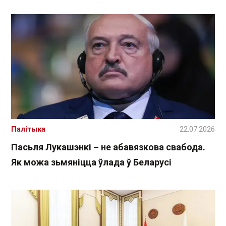
Палітыка
22.07.2026
Пасьля Лукашэнкі – не абавязкова свабода.
Як можа зьмяніцца ўлада ў Беларусі