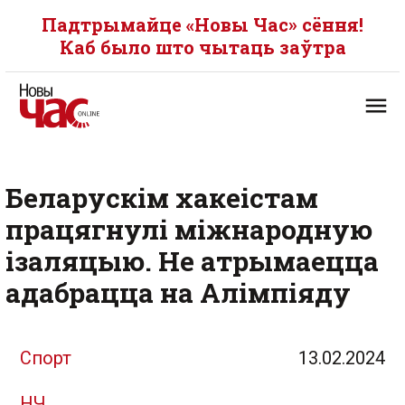
Падтрымайце «Новы Час» сёння!
Каб было што чытаць заўтра
Беларускім хакеістам
працягнулі міжнародную
ізаляцыю. Не атрымаецца
адабрацца на Алімпіяду
Спорт
13.02.2024
НЧ