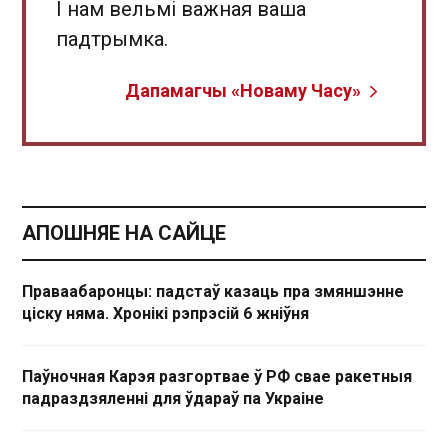
І нам вельмі важная ваша
падтрымка.
Дапамагчы «Новаму Часу»
АПОШНЯЕ НА САЙЦЕ
Праваабаронцы: падстаў казаць пра змяншэнне
ціску няма. Хронікі рэпрэсій 6 жніўня
Паўночная Карэя разгортвае ў РФ свае ракетныя
падраздзяленні для ўдараў па Украіне