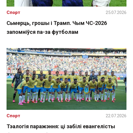
Спорт
25.07.2026
Сьмерць, грошы і Трамп. Чым ЧС-2026
запомніўся па-за футболам
Спорт
22.07.2026
Тэалогія паражэння: ці забілі евангелісты