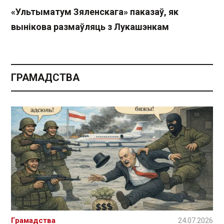
«Ультыматум Зяленскага» паказаў, як
вынікова размаўляць з Лукашэнкам
ГРАМАДСТВА
Грамадства
24.07.2026