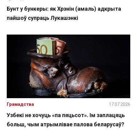
Бунт у бункеры: як Хрэнін (амаль) адкрыта
пайшоў супраць Лукашэнкі
Грамадства
17.07.2026
Узбекі не хочуць «па пяцьсот». Ім заплацяць
больш, чым атрымлівае палова беларусаў?