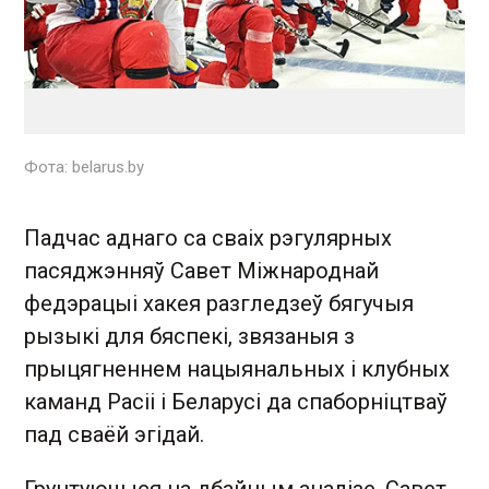
Фота: belarus.by
Падчас аднаго са сваіх рэгулярных
пасяджэнняў Савет Міжнароднай
федэрацыі хакея разгледзеў бягучыя
рызыкі для бяспекі, звязаныя з
прыцягненнем нацыянальных і клубных
каманд Расіі і Беларусі да спаборніцтваў
пад сваёй эгідай.
Грунтуючыся на дбайным аналізе, Савет