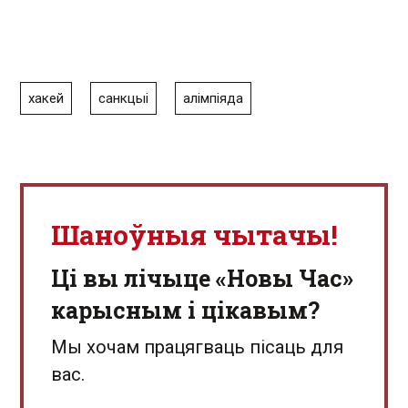
хакей
санкцыі
алімпіяда
Шаноўныя чытачы!
Ці вы лічыце «Новы Час»
карысным і цікавым?
Мы хочам працягваць пісаць для
вас.