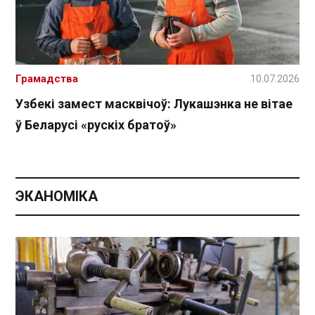
Грамадства
10.07.2026
Узбекі замест масквічоў: Лукашэнка не вітае
ў Беларусі «рускіх братоў»
ЭКАНОМІКА