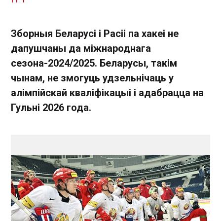
Зборныя Беларусі і Расіі па хакеі не
дапушчаны да міжнароднага
сезона-2024/2025. Беларусы, такім
чынам, не змогуць удзельнічаць у
алімпійскай кваліфікацыі і адабрацца на
Гульні 2026 года.