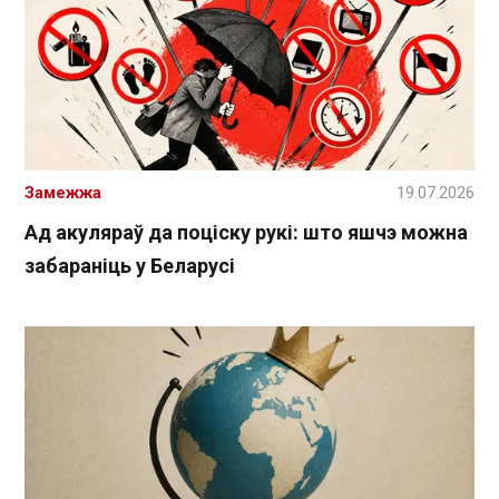
Замежжа
19.07.2026
Ад акуляраў да поціску рукі: што яшчэ можна
забараніць у Беларусі