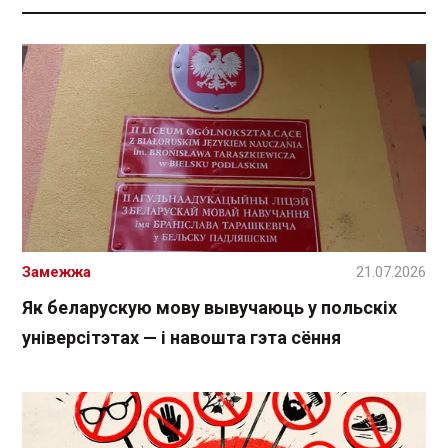
Замежжа
21.07.2026
Як беларускую мову вывучаюць у польскіх
універсітэтах — і навошта гэта сёння