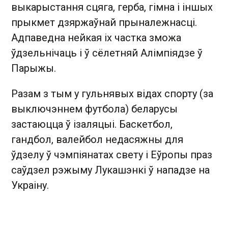
выкарыстання сцяга, герба, гімна і іншых
прыкмет дзяржаўнай прыналежнасці.
Адпаведна нейкая іх частка зможа
ўдзельнічаць і ў сёлетняй Алімпіядзе ў
Парыжы.
Разам з тым у гульнявых відах спорту (за
выключэннем футбола) беларусы
застаюцца ў ізаляцыі. Баскетбол,
гандбол, валейбол недасяжны для
ўдзелу ў чэмпіянатах свету і Еўропы праз
саўдзел рэжыму Лукашэнкі ў нападзе на
Украіну.