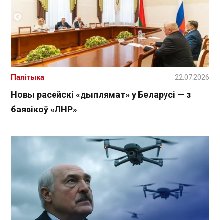
Палітыка
22.07.2026
Новы расейскі «дыплямат» у Беларусі — з
баявікоў «ЛНР»