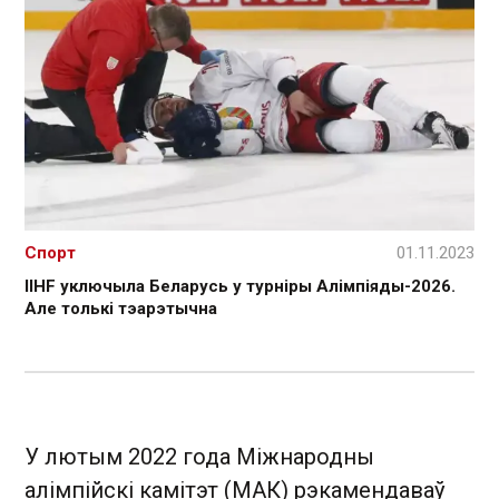
Спорт
01.11.2023
IIHF уключыла Беларусь у турніры Алімпіяды-2026.
Але толькі тэарэтычна
У лютым 2022 года Міжнародны
алімпійскі камітэт (МАК) рэкамендаваў