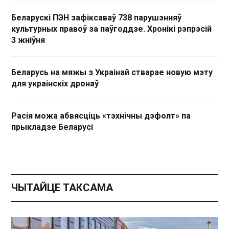
Беларускі ПЭН зафіксаваў 738 парушэнняў
культурных правоў за паўгоддзе. Хронікі рэпрэсій
3 жніўня
Беларусь на мяжы з Украінай стварае новую мэту
для украінскіх дронаў
Расія можа абвясціць «тэхнічны дэфолт» па
прыкладзе Беларусі
ЧЫТАЙЦЕ ТАКСАМА