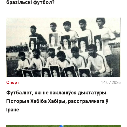
бразільскі футбол?
Спорт
14.07.2026
Футбаліст, які не пакланіўся дыктатуры.
Гісторыя Хабіба Хабіры, расстралянага ў
Іране