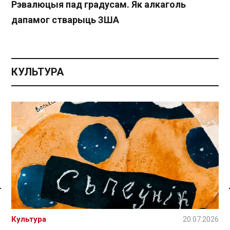
Рэвалюцыя пад градусам. Як алкаголь
дапамог стварыць ЗША
КУЛЬТУРА
Спасылка без VPN
Культура
20.07.2026