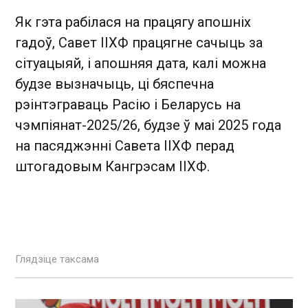
Як гэта рабілася на працягу апошніх
гадоў, Савет ІІХФ працягне сачыць за
сітуацыяй, і апошняя дата, калі можна
будзе вызначыць, ці бяспечна
рэінтэграваць Расію і Беларусь на
чэмпіянат-2025/26, будзе ў маі 2025 года
на пасяджэнні Савета ІІХФ перад
штогадовым Кангрэсам ІІХФ.
Глядзіце таксама