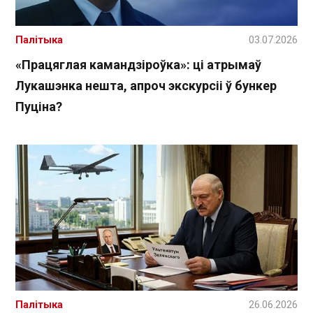
Палітыка
03.07.2026
«Працяглая камандзіроўка»: ці атрымаў
Лукашэнка нешта, апроч экскурсіі ў бункер
Пуціна?
Палітыка
26.06.2026