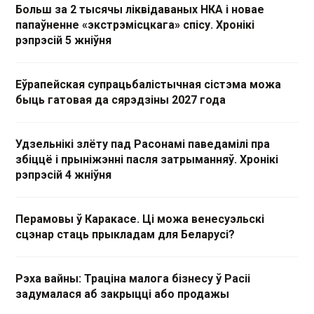
Больш за 2 тысячы ліквідаваных НКА і новае
папаўненне «экстрэмісцкага» спісу. Хронікі
рэпрэсій 5 жніўня
Еўрапейская супрацьбалістычная сістэма можа
быць гатовая да сярэдзіны 2027 года
Удзельнікі злёту пад Расонамі паведамілі пра
збіццё і прыніжэнні пасля затрыманняў. Хронікі
рэпрэсій 4 жніўня
Перамовы ў Каракасе. Ці можа венесуэльскі
сцэнар стаць прыкладам для Беларусі?
Рэха вайны: Траціна малога бізнесу ў Расіі
задумалася аб закрыцці або продажы