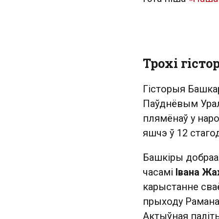
Трохі гіст
Гісторыя Башкар
Паўднёвым Урал
плямёнаў у наро
яшчэ ў 12 стаго
Башкіры добраа
часамі
Івана Жа
карыстанне сваё
прыходу Рамана
Актыўная паліт