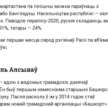
артастана па плошчы можна параўнаць з
бо Бангладэш. Насельніцтва рэспублікі — кал
к. Паводле перапісу-2020, рускія складаюць а
31%, татары — 24%.
ае першае месца сярод рэгіёнаў Расіі па аб'ём
кі.
аіль Алсынаў
— адзін з вядомых грамадскіх дзеячаў
 Ён быў першым намеснікам старшыні Башкірс
уху. Пасля расколу ў ім у 2014 годзе стаў
рам новай грамадскай арганізацыі «Башкорт».