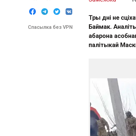
Тры дні не сціх
Баймак. Аналіты
Спасылка без VPN
абарона асобнаг
палітыкай Мас