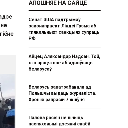
АПОШНЯЕ НА САЙЦЕ
радзе
Сенат ЗША падтрымаў
 не
законапраект Ліндсі Грэма аб
«пякельных» санкцыях супраць
гіёне
РФ
Айцец Аляксандар Надсан. Той,
хто працягвае аб'ядноўваць
беларусаў
Беларусь запатрабавала ад
Польшчы выдаць журналіста.
Хронікі рэпрэсій 7 жніўня
Палова расіян не лічыць
паспяховымі дзеянні сваёй