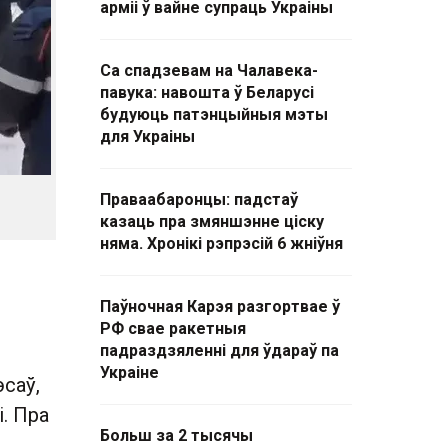
арміі ў вайне супраць Украіны
Са спадзевам на Чалавека-
павука: навошта ў Беларусі
будуюць патэнцыйныя мэты
для Украіны
Праваабаронцы: падстаў
казаць пра змяншэнне ціску
няма. Хронікі рэпрэсій 6 жніўня
Паўночная Карэя разгортвае ў
РФ свае ракетныя
падраздзяленні для ўдараў па
Украіне
саў,
. Пра
Больш за 2 тысячы