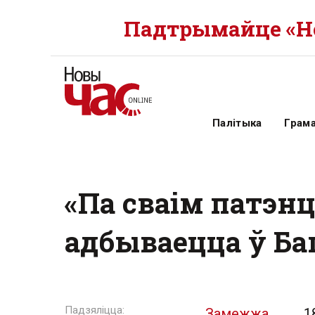
Падтрымайце «Но
Палітыка
Грам
«Па сваім патэнц
адбываецца ў Ба
Замежжа
1