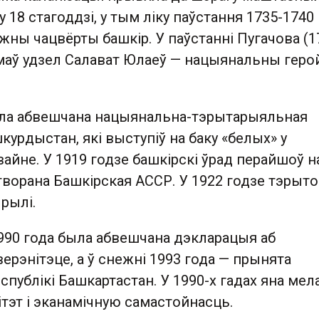
 18 стагоддзі, у тым ліку паўстання 1735-1740 
кожны чацвёрты башкір. У паўстанні Пугачова (1
маў удзел Салават Юлаеў — нацыянальны геро
ыла абвешчана нацыянальна-тэрытарыяльная
курдыстан, які выступіў на баку «белых» у
айне. У 1919 годзе башкірскі ўрад перайшоў н
ўтворана Башкірская АССР. У 1922 годзе тэры
рылі.
1990 года была абвешчана дэкларацыя аб
рэнітэце, а ў снежні 1993 года — прынята
публікі Башкартастан. У 1990-х гадах яна мел
тэт і эканамічную самастойнасць.