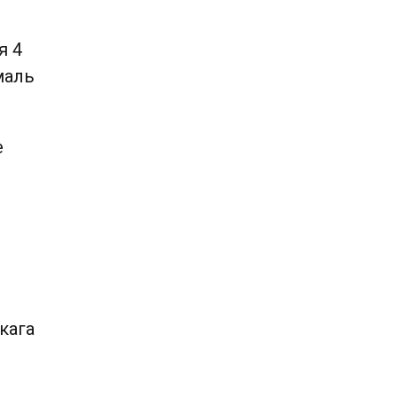
я 4
маль
е
кага