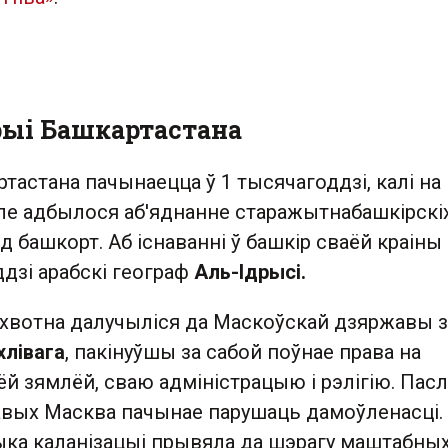
орыі Башкартастана
тастана пачынаецца ў 1 тысячагоддзі, калі на
е адбылося аб'яднанне старажытнабашкірскі
д башкорт. Аб існаванні ў башкір сваёй краіны 
ддзі арабскі географ
Аль-Ідрысі.
хвотна далучыліся да Маскоўскай дзяржавы з
хлівага
, пакінуўшы за сабой поўнае права на
й зямлёй, сваю адміністрацыю і рэлігію. Пас
вых Масква пачынае парушаць дамоўленасці.
ыка каланізацыі прывяла да шэрагу маштабны