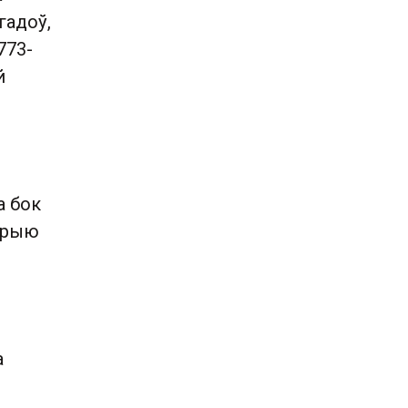
гадоў,
773-
й
а бок
торыю
а