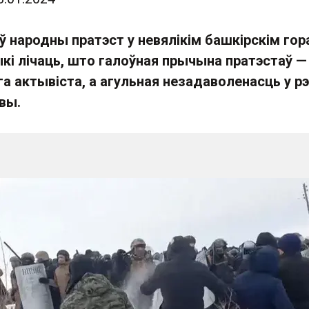
аў народны пратэст у невялікім башкірскім го
кі лічаць, што галоўная прычына пратэстаў —
а актывіста, а агульная незадаволенасць у рэ
квы.