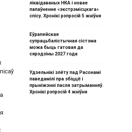
ліквідаваных НКА і новае
папаўненне «экстрэмісцкага»
спісу. Хронікі рэпрэсій 5 жніўня
Еўрапейская
супрацьбалістычная сістэма
можа быць гатовая да
сярэдзіны 2027 года
х
пісаў
Удзельнікі злёту пад Расонамі
паведамілі пра збіццё і
прыніжэнні пасля затрыманняў.
Хронікі рэпрэсій 4 жніўня
а
ля
х