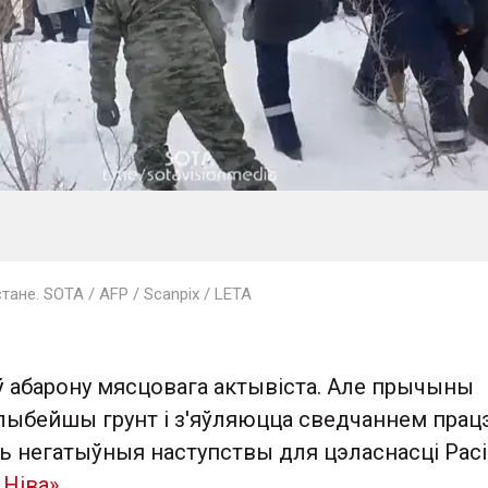
ане. SOTA / AFP / Scanpix / LETA
ў абарону мясцовага актывіста. Але прычыны
лыбейшы грунт і з'яўляюцца сведчаннем працэ
ь негатыўныя наступствы для цэласнасці Расіі
 Ніва»
.