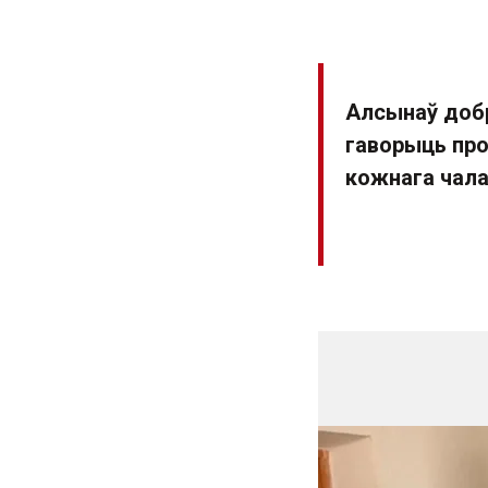
Алсынаў добр
гаворыць про
кожнага чала