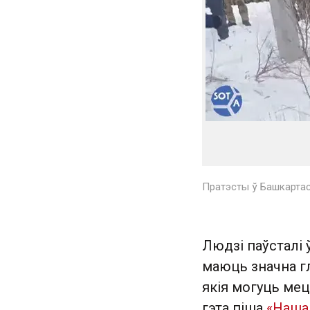
Пратэсты ў Башкартаст
Людзі паўсталі 
маюць значна г
якія могуць мец
гэта піша
«Наша