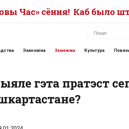
вы Час» сёння!
Каб было шт
адства
Эканоміка
Замежжа
Культура
Повязь
ыяле гэта пратэст се
шкартастане?
8.01.2024