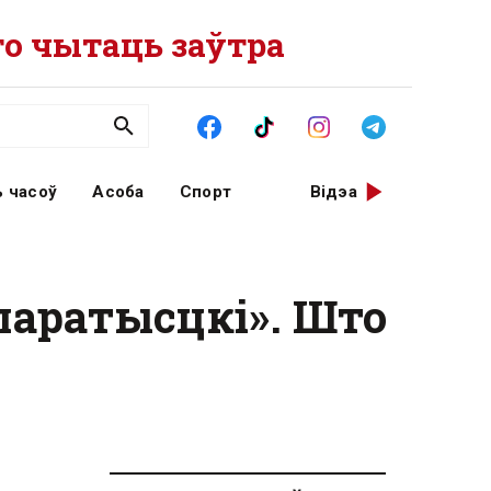
о чытаць заўтра
 часоў
Асоба
Спорт
Відэа
паратысцкі». Што