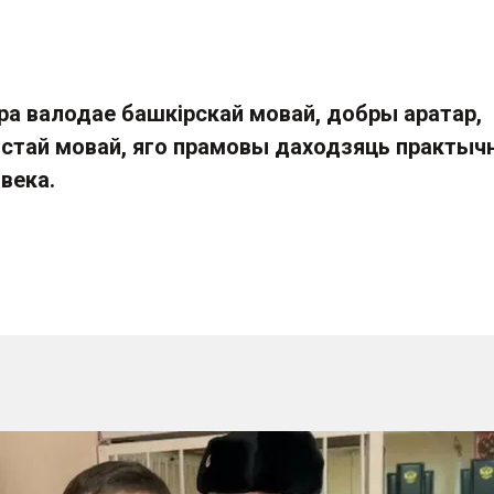
а валодае башкірскай мовай, добры аратар,
стай мовай, яго прамовы даходзяць практыч
века.