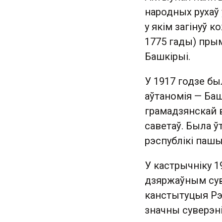
народных рухаў у
у якім загінуў 
1775 гады) пры
Башкірыі.
У 1917 годзе б
аўтаномія — Баш
грамадзянскай в
саветаў. Была 
рэспублікі пашы
У кастрычніку 
дзяржаўным суве
канстытуцыя Рэс
значны суверэні