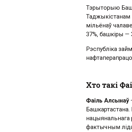
Тэрыторыю Башк
Таджыкістанам а
мільёнаў чалаве
37%, башкіры — 
Рэспубліка займ
нафтаперапрацоў
Хто такі Ф
Фаіль Алсынаў
Башкартастана.
нацыянальнага р
фактычным ліда