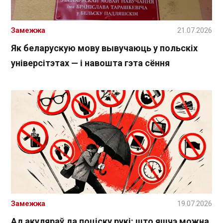
Замежжа
21.07.2026
Як беларускую мову вывучаюць у польскіх
універсітэтах — і навошта гэта сёння
Замежжа
19.07.2026
Ад акуляраў да поціску рукі: што яшчэ можна