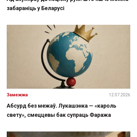
забараніць у Беларусі
Замежжа
12.07.2026
Абсурд без межаў. Лукашэнка — «кароль
свету», смеццевы бак супраць Фаража