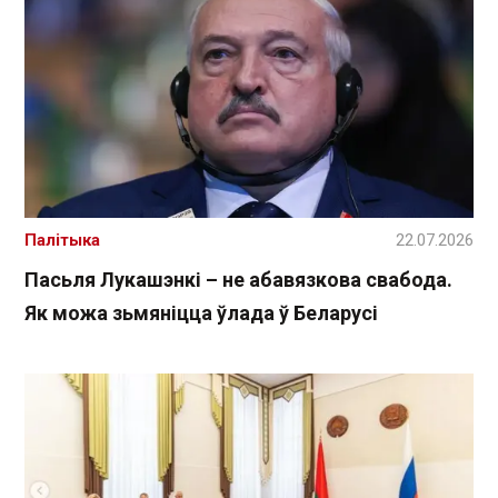
Палітыка
22.07.2026
Пасьля Лукашэнкі – не абавязкова свабода.
Як можа зьмяніцца ўлада ў Беларусі