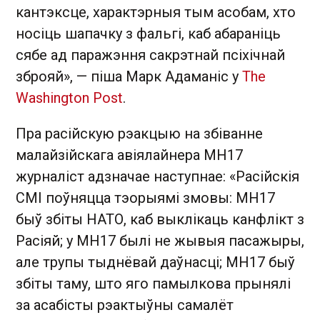
кантэксце, характэрныя тым асобам, хто
носіць шапачку з фальгі, каб абараніць
сябе ад паражэння сакрэтнай псіхічнай
зброяй», — піша Марк Адаманіс у
The
Washington Post
.
Пра расійскую рэакцыю на збіванне
малайзійскага авіялайнера MH17
журналіст адзначае наступнае: «Расійскія
СМІ поўняцца тэорыямі змовы: MH17
быў збіты НАТО, каб выклікаць канфлікт з
Расіяй; у MH17 былі не жывыя пасажыры,
але трупы тыднёвай даўнасці; MH17 быў
збіты таму, што яго памылкова прынялі
за асабісты рэактыўны самалёт