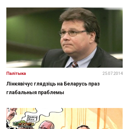
Палітыка
25.07.2014
Лінкявічус глядзіць на Беларусь праз
глабальныя праблемы