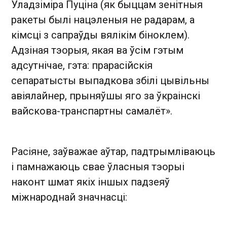
Уладзіміра Пуціна (як быццам зенітныя
ракеты былі нацэленыя не радарам, а
кімсці з сапраўды вялікім біноклем).
Адзіная тэорыя, якая ва ўсім гэтым
адсутнічае, гэта: прарасійскія
сепаратысты выпадкова збілі цывільны
авіялайнер, прыняўшы яго за ўкраінскі
вайскова-транспартны самалёт».
Расіяне, заўважае аўтар, падтрымліваюць
і памнажаюць свае ўласныя тэорыі
наконт шмат якіх іншых падзеяў
міжнароднай значнасці: