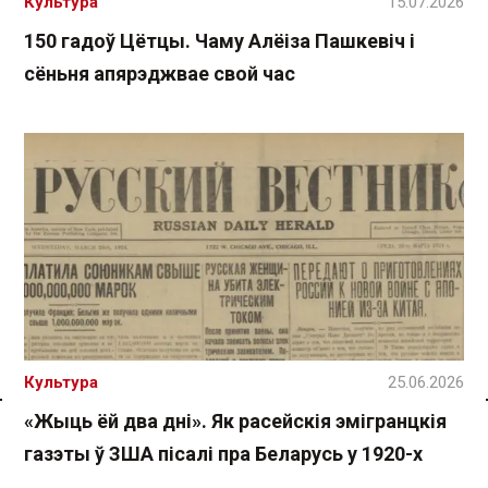
Культура
15.07.2026
150 гадоў Цётцы. Чаму Алёіза Пашкевіч і
сёньня апярэджвае свой час
Культура
25.06.2026
«Жыць ёй два дні». Як расейскія эмігранцкія
Спасылка без VPN
газэты ў ЗША пісалі пра Беларусь у 1920-х