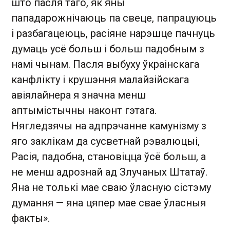
што пасля таго, як яны
пападарожнічаюць па свеце, папрацуюць
і разбагацеюць, расіяне нарэшце пачнуць
думаць усё больш і больш падобным з
намі чынам. Пасля выбуху ўкраінскага
канфлікту і крушэння малайзійскага
авіялайнера я значна менш
аптымістычны наконт гэтага.
Нягледзячы на адпрэчанне камунізму з
яго заклікам да сусветнай рэвалюцыі,
Расія, падобна, становіцца ўсё больш, а
не менш адрознай ад Злучаных Штатаў.
Яна не толькі мае сваю ўласную сістэму
думання — яна цяпер мае свае ўласныя
факты».