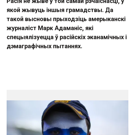
Расія не жыве ў той самай рэчаіснасці, у
якой жывуць іншыя грамадствы. Да
такой высновы прыходзіць амерыканскі
журналіст Марк Адаманіс, які
спецыялізуецца ў расійскіх эканамічных і
дэмаграфічных пытаннях.