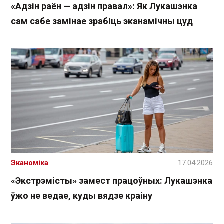
«Адзін раён — адзін правал»: Як Лукашэнка
сам сабе замінае зрабіць эканамічны цуд
Эканоміка
17.04.2026
«Экстрэмісты» замест працоўных: Лукашэнка
ўжо не ведае, куды вядзе краіну