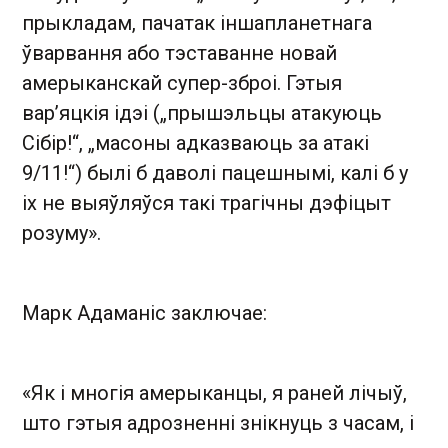
прыкладам, пачатак іншапланетнага
ўварвання або тэставанне новай
амерыканскай супер-зброі. Гэтыя
вар’яцкія ідэі („прышэльцы атакуюць
Сібір!“, „масоны адказваюць за атакі
9/11!“) былі б даволі пацешнымі, калі б у
іх не выяўляўся такі трагічны дэфіцыт
розуму».
Марк Адаманіс заключае:
«Як і многія амерыканцы, я раней лічыў,
што гэтыя адрозненні знікнуць з часам, і