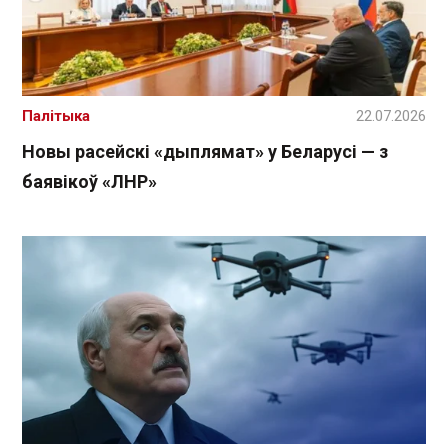
Палітыка
22.07.2026
Новы расейскі «дыплямат» у Беларусі — з
баявікоў «ЛНР»