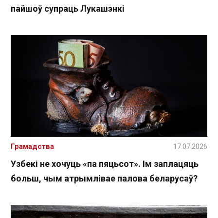
пайшоў супраць Лукашэнкі
Грамадства
17.07.2026
Узбекі не хочуць «па пяцьсот». Ім заплацяць
больш, чым атрымлівае палова беларусаў?