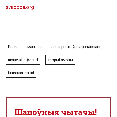
svaboda.org
Расія
масоны
альтэрнатыўная рэчаіснасць
шапачкі з фальгі
тэорыі змовы
іншапланетнікі
Шаноўныя чытачы!