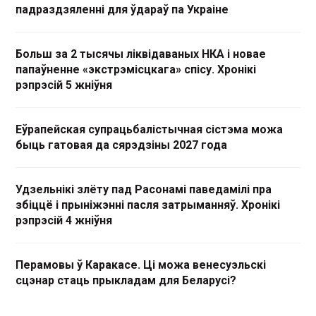
падраздзяленні для ўдараў па Украіне
Больш за 2 тысячы ліквідаваных НКА і новае
папаўненне «экстрэмісцкага» спісу. Хронікі
рэпрэсій 5 жніўня
Еўрапейская супрацьбалістычная сістэма можа
быць гатовая да сярэдзіны 2027 года
Удзельнікі злёту пад Расонамі паведамілі пра
збіццё і прыніжэнні пасля затрыманняў. Хронікі
рэпрэсій 4 жніўня
Перамовы ў Каракасе. Ці можа венесуэльскі
сцэнар стаць прыкладам для Беларусі?