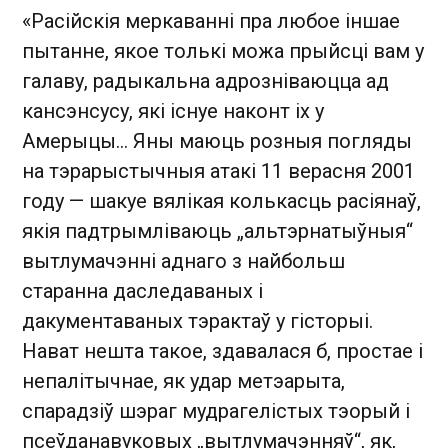
«Расійскія меркаванні пра любое іншае
пытанне, якое толькі можа прыйсці вам у
галаву, радыкальна адрозніваюцца ад
кансэнсусу, які існуе наконт іх у
Амерыцы... Яны маюць розныя погляды
на тэрарыстычныя атакі 11 верасня 2001
году — шакуе вялікая колькасць расіянаў,
якія падтрымліваюць „альтэрнатыўныя“
вытлумачэнні аднаго з найбольш
старанна даследаваных і
дакументаваных тэрактаў у гісторыі.
Нават нешта такое, здавалася б, простае і
непалітычнае, як удар метэарыта,
спарадзіў шэраг мудрагелістых тэорый і
псеўданавуковых „вытлумачэнняў“, як,