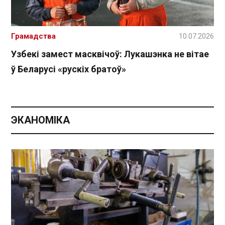
Грамадства
10.07.2026
Узбекі замест масквічоў: Лукашэнка не вітае
ў Беларусі «рускіх братоў»
ЭКАНОМІКА