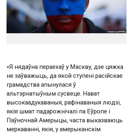
«Я нядаўна пераехаў у Маскву, дзе цяжка
не заўважыць, да якой ступені расійскае
грамадства апынулася ў
альтэрнатыўным сусвеце. Нават
высокаадукаваныя, рафінаваныя людзі,
якія шмат падарожнічалі па Еўропе і
Паўночнай Амерыцы, часта выказваюць
меркаванні, якія, у амерыканскім