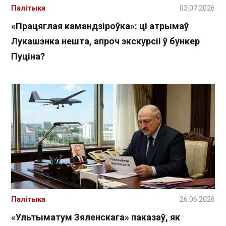
Палітыка
03.07.2026
«Працяглая камандзіроўка»: ці атрымаў
Лукашэнка нешта, апроч экскурсіі ў бункер
Пуціна?
Палітыка
26.06.2026
«Ультыматум Зяленскага» паказаў, як