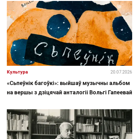
Культура
20.07.2026
«Сьпеўнік багоўкі»: выйшаў музычны альбом
на вершы з дзіцячай анталогіі Вольгі Гапеевай