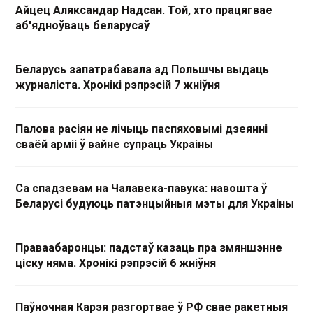
Айцец Аляксандар Надсан. Той, хто працягвае
аб'ядноўваць беларусаў
Беларусь запатрабавала ад Польшчы выдаць
журналіста. Хронікі рэпрэсій 7 жніўня
Палова расіян не лічыць паспяховымі дзеянні
сваёй арміі ў вайне супраць Украіны
Са спадзевам на Чалавека-павука: навошта ў
Беларусі будуюць патэнцыйныя мэты для Украіны
Праваабаронцы: падстаў казаць пра змяншэнне
ціску няма. Хронікі рэпрэсій 6 жніўня
Паўночная Карэя разгортвае ў РФ свае ракетныя