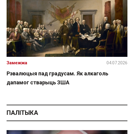
Замежжа
04.07.2026
Рэвалюцыя пад градусам. Як алкаголь
дапамог стварыць ЗША
ПАЛІТЫКА