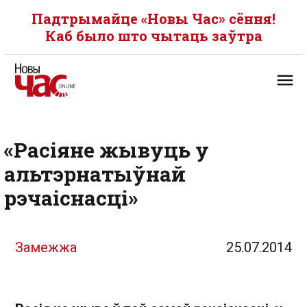
Падтрымайце «Новы Час» сёння!
Каб было што чытаць заўтра
«Расіяне жывуць у
альтэрнатыўнай
рэчаіснасці»
Замежжа
25.07.2014