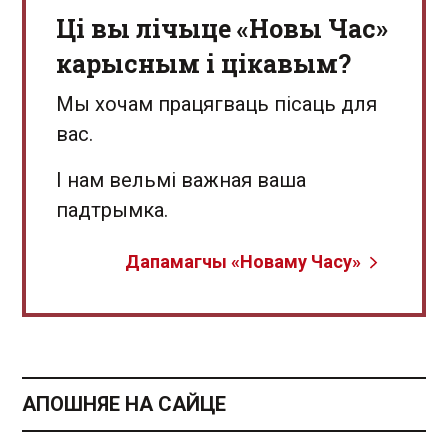
Ці вы лічыце «Новы Час»
карысным і цікавым?
Мы хочам працягваць пісаць для
вас.
І нам вельмі важная ваша
падтрымка.
Дапамагчы «Новаму Часу»
АПОШНЯЕ НА САЙЦЕ