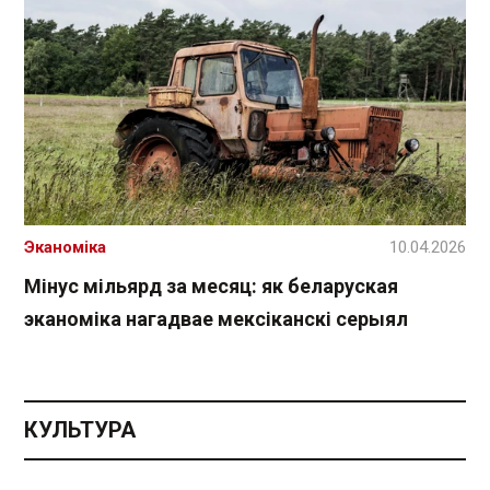
Эканоміка
10.04.2026
Мінус мільярд за месяц: як беларуская
эканоміка нагадвае мексіканскі серыял
КУЛЬТУРА