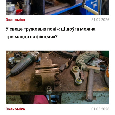
Эканоміка
31.07.2026
У свеце «ружовых поні»: ці доўга можна
трымацца на фікцыях?
Эканоміка
01.05.2026