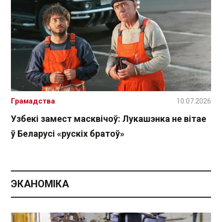
Грамадства
10.07.2026
Узбекі замест масквічоў: Лукашэнка не вітае
ў Беларусі «рускіх братоў»
ЭКАНОМІКА