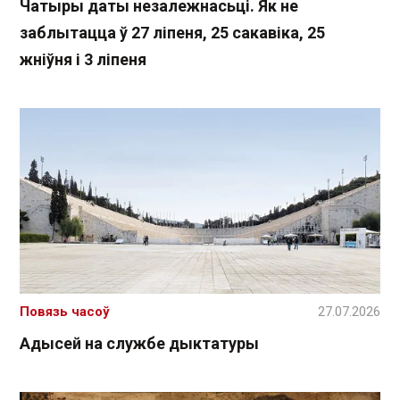
Чатыры даты незалежнасьці. Як не
заблытацца ў 27 ліпеня, 25 сакавіка, 25
жніўня і 3 ліпеня
Повязь часоў
27.07.2026
Адысей на службе дыктатуры