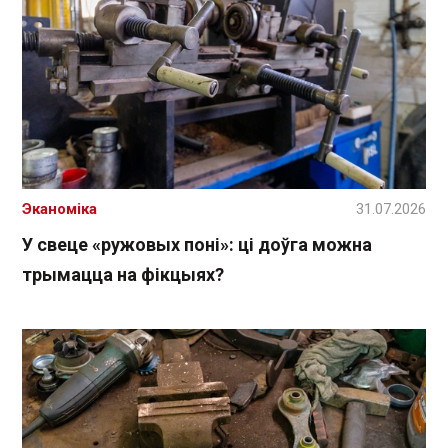
Эканоміка
31.07.2026
У свеце «ружовых поні»: ці доўга можна
трымацца на фікцыях?