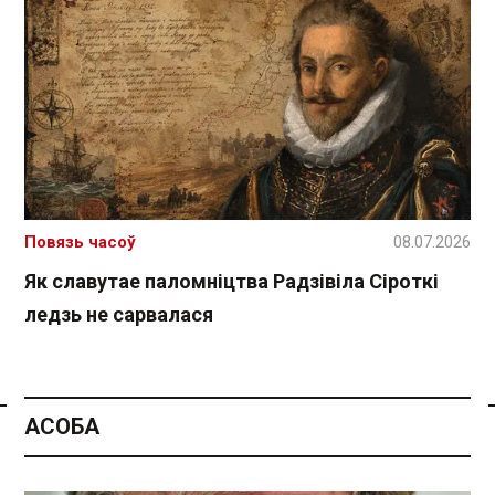
Повязь часоў
08.07.2026
Як славутае паломніцтва Радзівіла Сіроткі
ледзь не сарвалася
АСОБА
Спасылка без VPN