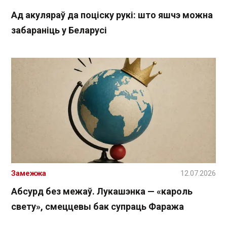
Ад акуляраў да поціску рукі: што яшчэ можна
забараніць у Беларусі
Замежжа
12.07.2026
Абсурд без межаў. Лукашэнка — «кароль
свету», смеццевы бак супраць Фаража