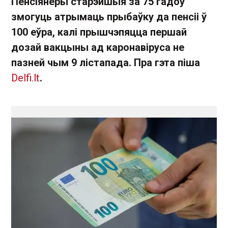
Пенсіянеры старэйшыя за 75 гадоў
змогуць атрымаць прыбаўку да пенсіі ў
100 еўра, калі прышчэпяцца першай
дозай вакцыны ад каронавіруса не
пазней чым 9 лістапада. Пра гэта піша
Delfi.lt
.