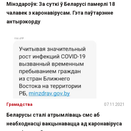
Мінздароўя: За суткі ў Беларусі памерлі 18
чалавек з каронавірусам. Гэта паўтарэнне
антырэкорду
Грамадства
07.11.2021
Беларусы сталі атрымліваць смс аб
неабходнасці вакцынавацца ад каронавіруса