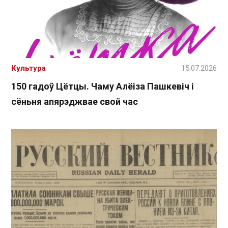
Культура
15.07.2026
150 гадоў Цётцы. Чаму Алёіза Пашкевіч і
сёньня апярэджвае свой час