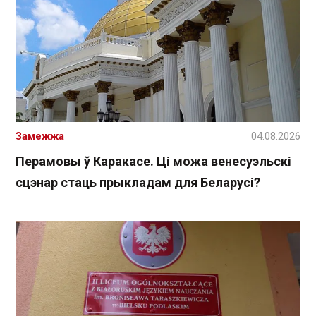
Замежжа
04.08.2026
Перамовы ў Каракасе. Ці можа венесуэльскі
сцэнар стаць прыкладам для Беларусі?