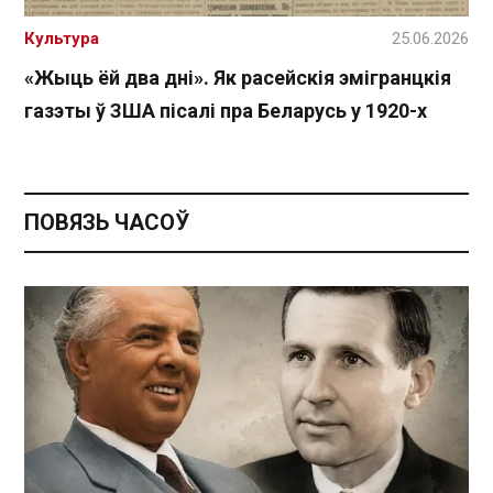
Культура
25.06.2026
«Жыць ёй два дні». Як расейскія эмігранцкія
газэты ў ЗША пісалі пра Беларусь у 1920-х
ПОВЯЗЬ ЧАСОЎ