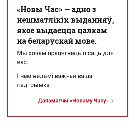
«Новы Час» — адно з
нешматлікіх выданняў,
якое выдаецца цалкам
на беларускай мове.
Мы хочам працягваць пісаць для
вас.
І нам вельмі важная ваша
падтрымка.
Дапамагчы «Новаму Часу»