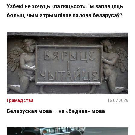
Узбекі не хочуць «па пяцьсот». Ім заплацяць
больш, чым атрымлівае палова беларусаў?
Грамадства
16.07.2026
Беларуская мова — не «бедная» мова