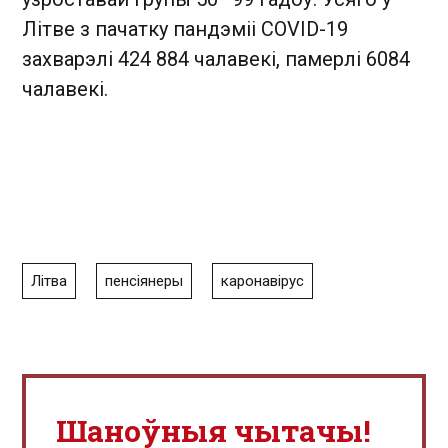
Літве з пачатку пандэміі COVID-19
захварэлі 424 884 чалавекі, памерлі 6084
чалавекі.
Літва
пенсіянеры
каронавірус
Шаноўныя чытачы!