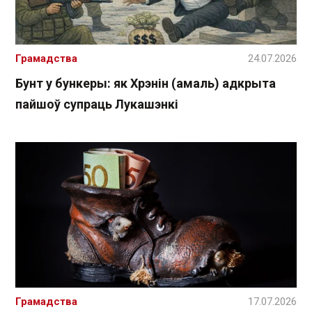
Грамадства
24.07.2026
Бунт у бункеры: як Хрэнін (амаль) адкрыта
пайшоў супраць Лукашэнкі
Грамадства
17.07.2026