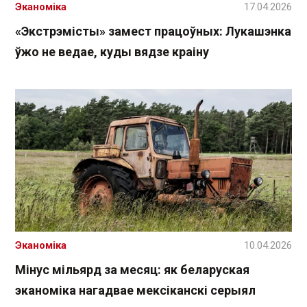
Эканоміка
17.04.2026
«Экстрэмісты» замест працоўных: Лукашэнка
ўжо не ведае, куды вядзе краіну
Эканоміка
10.04.2026
Мінус мільярд за месяц: як беларуская
эканоміка нагадвае мексіканскі серыял