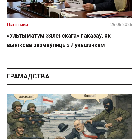
Палітыка
26.06.2026
«Ультыматум Зяленскага» паказаў, як
вынікова размаўляць з Лукашэнкам
ГРАМАДСТВА