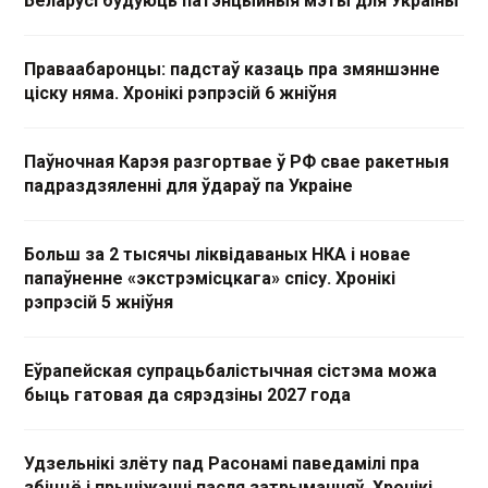
Беларусі будуюць патэнцыйныя мэты для Украіны
Праваабаронцы: падстаў казаць пра змяншэнне
ціску няма. Хронікі рэпрэсій 6 жніўня
Паўночная Карэя разгортвае ў РФ свае ракетныя
падраздзяленні для ўдараў па Украіне
Больш за 2 тысячы ліквідаваных НКА і новае
папаўненне «экстрэмісцкага» спісу. Хронікі
рэпрэсій 5 жніўня
Еўрапейская супрацьбалістычная сістэма можа
быць гатовая да сярэдзіны 2027 года
Удзельнікі злёту пад Расонамі паведамілі пра
збіццё і прыніжэнні пасля затрыманняў. Хронікі