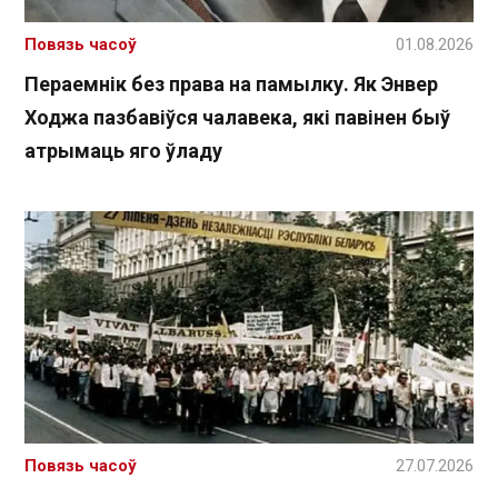
Повязь часоў
01.08.2026
Пераемнік без права на памылку. Як Энвер
Ходжа пазбавіўся чалавека, які павінен быў
атрымаць яго ўладу
Повязь часоў
27.07.2026