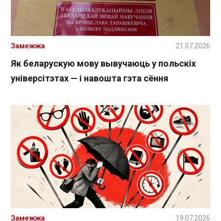
Замежжа
21.07.2026
Як беларускую мову вывучаюць у польскіх
універсітэтах — і навошта гэта сёння
Замежжа
19.07.2026