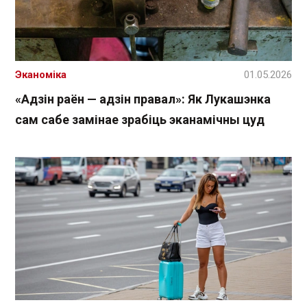
Эканоміка
01.05.2026
«Адзін раён — адзін правал»: Як Лукашэнка
сам сабе замінае зрабіць эканамічны цуд