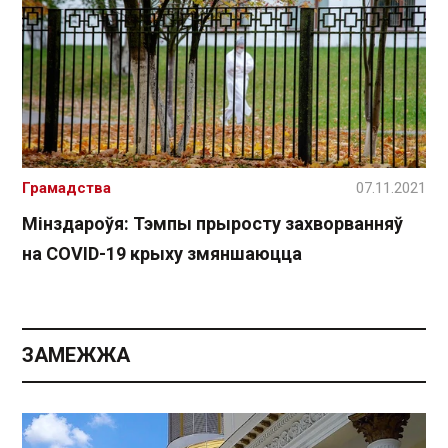
Грамадства
07.11.2021
Мінздароўя: Тэмпы прыросту захворванняў
на COVID-19 крыху змяншаюцца
ЗАМЕЖЖА