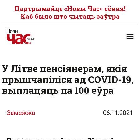
Падтрымайце «Новы Час» сёння!
Каб было што чытаць заўтра
У Літве пенсіянерам, якія
прышчапіліся ад COVID-19,
выплацяць па 100 еўра
Замежжа
06.11.2021