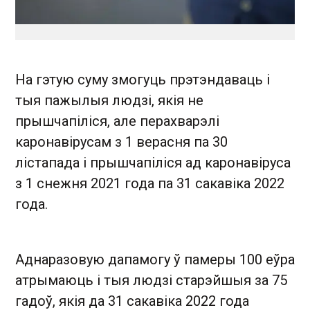
На гэтую суму змогуць прэтэндаваць і
тыя пажылыя людзі, якія не
прышчапіліся, але перахварэлі
каронавірусам з 1 верасня па 30
лістапада і прышчапіліся ад каронавіруса
з 1 снежня 2021 года па 31 сакавіка 2022
года.
Аднаразовую дапамогу ў памеры 100 еўра
атрымаюць і тыя людзі старэйшыя за 75
гадоў, якія да 31 сакавіка 2022 года