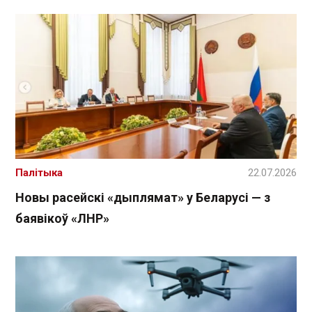
Палітыка
22.07.2026
Новы расейскі «дыплямат» у Беларусі — з
баявікоў «ЛНР»