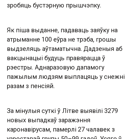
зробяць бустэрную прышчэпку.
Як піша выданне, падаваць заяўку на
атрыманне 100 еўра не трэба, грошы
выдзеляць аўтаматычна. Дадзеныя аб
вакцынацыі будуць правярацца ў
рэестры. Аднаразовую дапамогу
пажылым людзям выплацяць у снежні
разам з пенсіяй.
За мінулыя суткі ў Літве выявілі 3279
новых выпадкаў заражэння
каронавірусам, памерлі 27 чалавек з
узроставай групы 50– 99 гадоў. Усяго ў