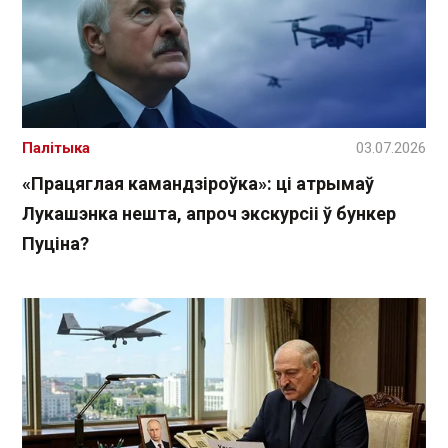
Палітыка
03.07.2026
«Працяглая камандзіроўка»: ці атрымаў
Лукашэнка нешта, апроч экскурсіі ў бункер
Пуціна?