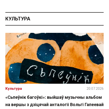
КУЛЬТУРА
Культура
20.07.2026
«Сьпеўнік багоўкі»: выйшаў музычны альбом
на вершы з дзіцячай анталогіі Вольгі Гапеевай