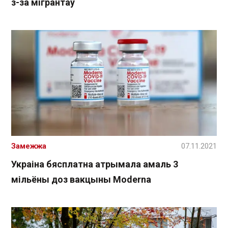
з-за мігрантаў
Замежжа
07.11.2021
Украіна бясплатна атрымала амаль 3
мільёны доз вакцыны Moderna