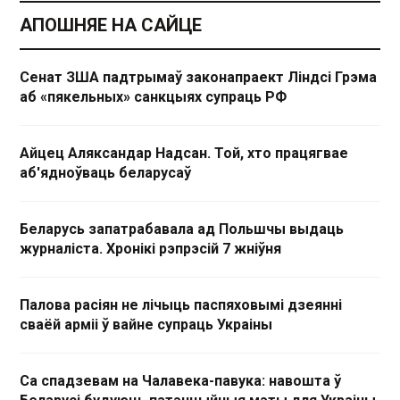
АПОШНЯЕ НА САЙЦЕ
Сенат ЗША падтрымаў законапраект Ліндсі Грэма
аб «пякельных» санкцыях супраць РФ
Айцец Аляксандар Надсан. Той, хто працягвае
аб'ядноўваць беларусаў
Беларусь запатрабавала ад Польшчы выдаць
журналіста. Хронікі рэпрэсій 7 жніўня
Палова расіян не лічыць паспяховымі дзеянні
сваёй арміі ў вайне супраць Украіны
Са спадзевам на Чалавека-павука: навошта ў