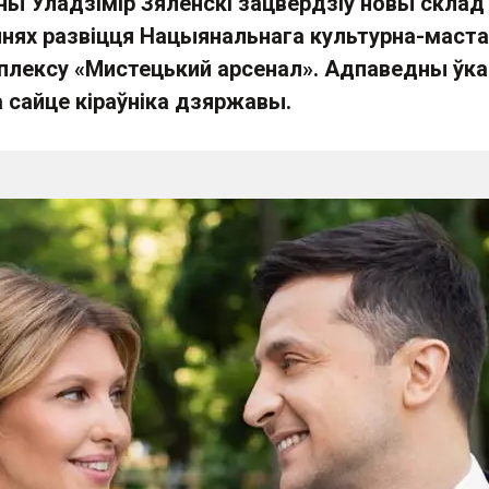
ны Уладзімір Зяленскі зацвердзіў новы склад
ннях развіцця Нацыянальнага культурна-маст
мплексу «Мистецький арсенал». Адпаведны ўк
 сайце кіраўніка дзяржавы.