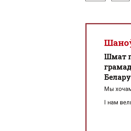
Шано
Шмат г
грамад
Белару
Мы хочам
І нам ве