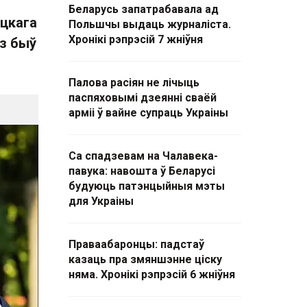
Беларусь запатрабавала ад
ацкага
Польшчы выдаць журналіста.
Хронікі рэпрэсій 7 жніўня
аз быў
Палова расіян не лічыць
паспяховымі дзеянні сваёй
арміі ў вайне супраць Украіны
Са спадзевам на Чалавека-
павука: навошта ў Беларусі
будуюць патэнцыйныя мэты
для Украіны
Праваабаронцы: падстаў
казаць пра змяншэнне ціску
няма. Хронікі рэпрэсій 6 жніўня