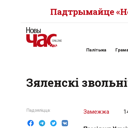
Падтрымайце «Но
Палітыка
Грам
Зяленскі звольн
Замежжа
1