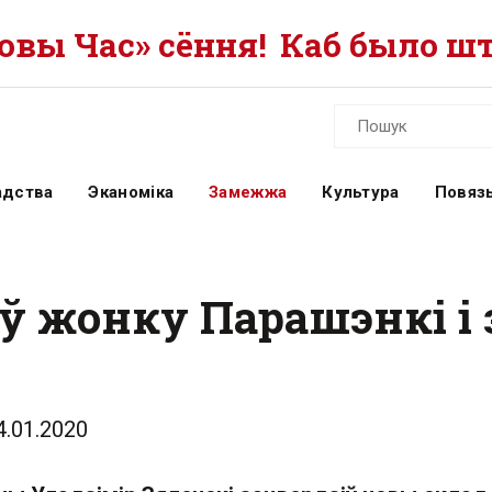
вы Час» сёння!
Каб было шт
адства
Эканоміка
Замежжа
Культура
Повязь
іў жонку Парашэнкі і 
4.01.2020