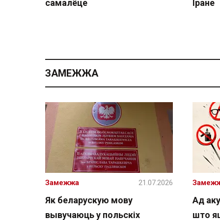
самалёце
Іране
ЗАМЕЖЖА
Замежжа
21.07.2026
Замеж
Як беларускую мову
Ад аку
вывучаюць у польскіх
што я