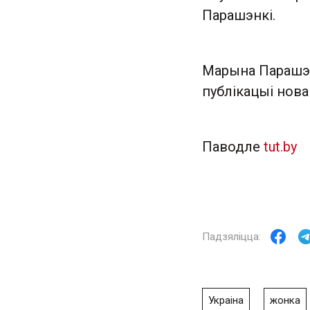
Парашэнкі.
Марына Парашэн
публікацыі нова
Паводле
tut.by
Украіна
жонка