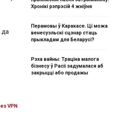
Хронікі рэпрэсій 4 жніўня
Перамовы ў Каракасе. Ці можа
 да
венесуэльскі сцэнар стаць
прыкладам для Беларусі?
Рэха вайны: Траціна малога
бізнесу ў Расіі задумалася аб
закрыцці або продажы
без VPN