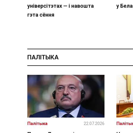
універсітэтах — і навошта
у Бела
гэта сёння
ПАЛІТЫКА
Палітыка
22.07.2026
Паліты