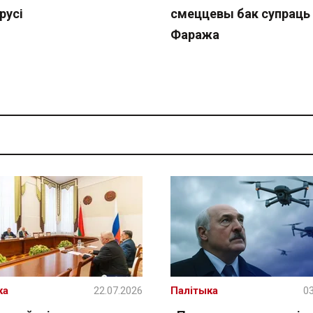
русі
смеццевы бак супраць
Фаража
ка
22.07.2026
Палітыка
03