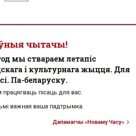
ўныя чытачы!
од мы ствараем летапіс
скага і культурнага жыцця. Для
сі. Па-беларуску.
 працягваць пісаць для вас.
льмі важная ваша падтрымка.
Дапамагчы «Новаму Часу»