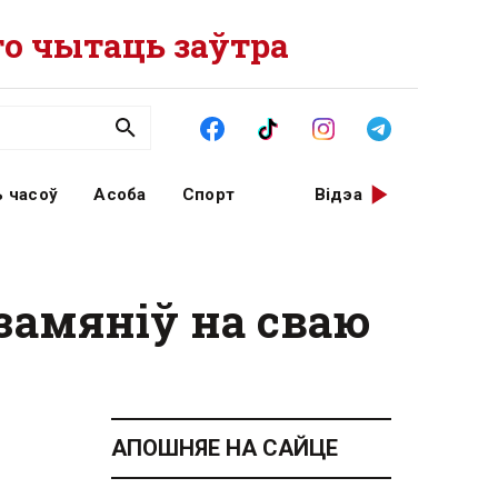
о чытаць заўтра
 часоў
Асоба
Спорт
Відэа
замяніў на сваю
АПОШНЯЕ НА САЙЦЕ