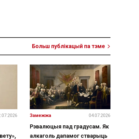
Больш публікацый па тэме
.07.2026
Замежжа
04.07.2026
Рэвалюцыя пад градусам. Як
вету»,
алкаголь дапамог стварыць