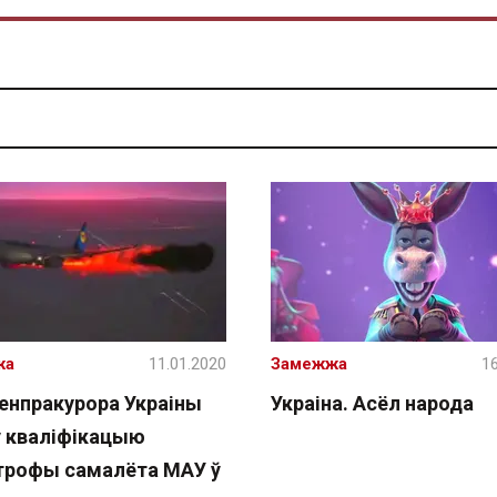
жа
11.01.2020
Замежжа
16
генпракурора Украіны
Украіна. Асёл народа
ў кваліфікацыю
трофы самалёта МАУ ў