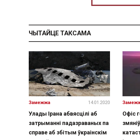
ЧЫТАЙЦЕ ТАКСАМА
Замежжа
14.01.2020
Замеж
Улады Ірана абвясцілі аб
Офіс 
затрыманні падазраваных па
змяні
справе аб збітым ўкраінскім
катас