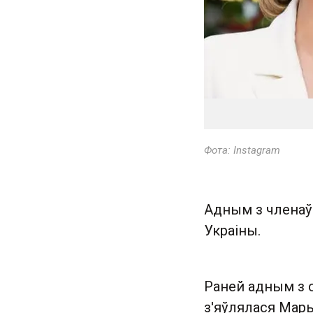
Фота: Instagram
Адным з членаў 
Украіны.
Раней адным з 
з'яўлялася Мар