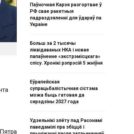
Паўночная Карэя разгортвае ў
РФ свае ракетныя
падраздзяленні для ўдараў па
Украіне
Больш за 2 тысячы
ліквідаваных НКА і новае
папаўненне «экстрэмісцкага»
спісу. Хронікі рэпрэсій 5 жніўня
Еўрапейская
супрацьбалістычная сістэма
нта
можа быць гатовая да
сярэдзіны 2027 года
Удзельнікі злёту пад Расонамі
паведамілі пра збіццё і
 Пятра
прыніжэнні пасля затрыманняў.