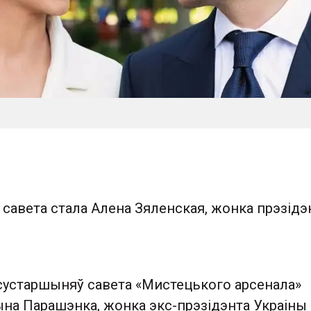
савета стала Алена Зяленская, жонка прэзідэ
сустаршыняў савета «Мистецького арсенала»
ына Парашэнка, жонка экс-прэзідэнта Украіны