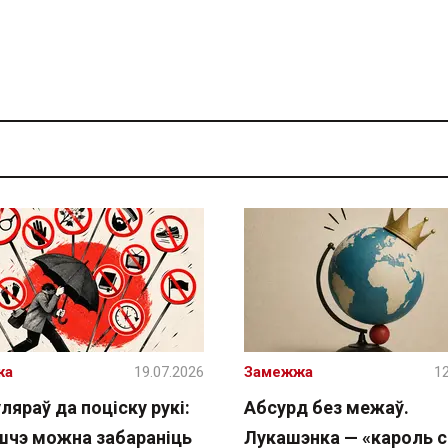
жа
19.07.2026
Замежжа
12
ляраў да поціску рукі:
Абсурд без межаў.
шчэ можна забараніць
Лукашэнка — «кароль с