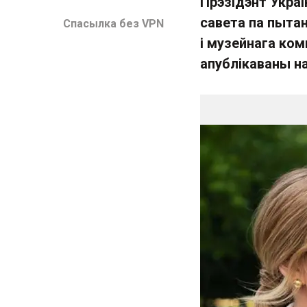
Прэзідэнт Украі
савета па пыта
Спасылка без VPN
і музейнага ко
апублікаваны на