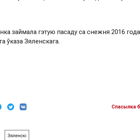
ка займала гэтую пасаду са снежня 2016 года
га ўказа Зяленскага.
Спасылка 
Зяленскі