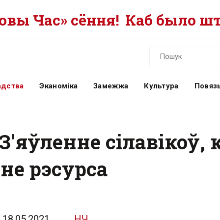
вы Час» сёння!
Каб было шт
адства
Эканоміка
Замежжа
Культура
Повязь
 З'яўленне сілавікоў
не рэсурса
18.05.2021
НЧ