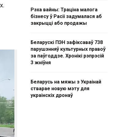
х.
Рэха вайны: Траціна малога
бізнесу ў Расіі задумалася аб
закрыцці або продажы
Беларускі ПЭН зафіксаваў 738
парушэнняў культурных правоў
за паўгоддзе. Хронікі рэпрэсій
3 жніўня
Беларусь на мяжы з Украінай
стварае новую мэту для
украінскіх дронаў