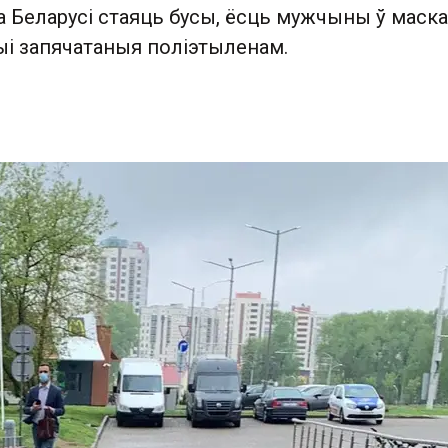
а Беларусі стаяць бусы, ёсць мужчыны ў маска
і запячатаныя поліэтыленам.