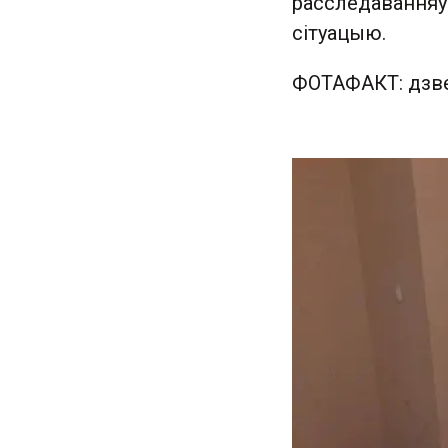
расследаванняў,
сітуацыю.
ФОТАФАКТ: дзв