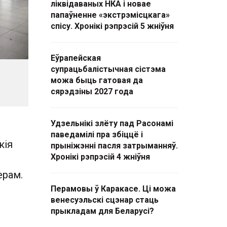
ліквідаваных НКА і новае
папаўненне «экстрэмісцкага»
спісу. Хронікі рэпрэсій 5 жніўня
Еўрапейская
супрацьбалістычная сістэма
можа быць гатовая да
сярэдзіны 2027 года
Удзельнікі злёту пад Расонамі
паведамілі пра збіццё і
кія
прыніжэнні пасля затрыманняў.
Хронікі рэпрэсій 4 жніўня
ерам.
Перамовы ў Каракасе. Ці можа
венесуэльскі сцэнар стаць
прыкладам для Беларусі?