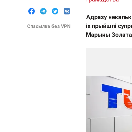
Адразу некальк
іх прыйшлі супр
Спасылка без VPN
Марыны Золата