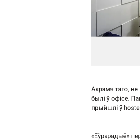
Акрамя таго, не
былі ў офісе. П
прыйшлі ў hoste
«Еўрарадыё» пер