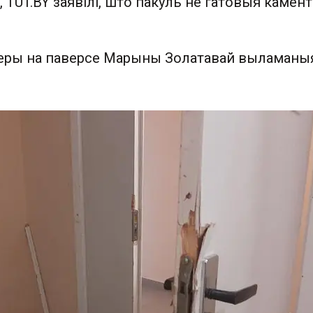
 TUT.BY заявілі, што пакуль не гатовыя камен
еры на паверсе Марыны Золатавай выламаныя