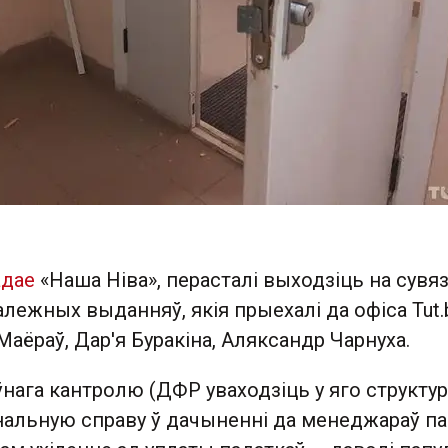
адае
«Наша Ніва», перасталі выходзіць на сувя
лежных выданняў, якія прыехалі да офіса Tut.b
Маёраў, Дар'я Буракіна, Аляксандр Чарнуха.
нага кантролю (ДФР уваходзіць у яго структур
нальную справу ў дачыненні да менеджараў па