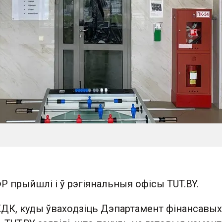
Р прыйшлі і ў рэгіянальныя офісы TUT.BY.
КДК, куды ўваходзіць Дэпартамент фінансавых