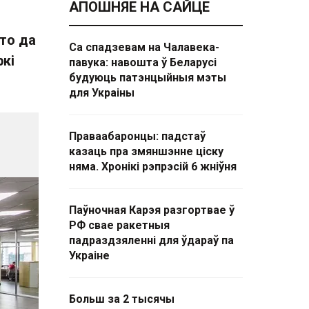
АПОШНЯЕ НА САЙЦЕ
то да
Са спадзевам на Чалавека-
ркі
павука: навошта ў Беларусі
будуюць патэнцыйныя мэты
для Украіны
Праваабаронцы: падстаў
казаць пра змяншэнне ціску
няма. Хронікі рэпрэсій 6 жніўня
Паўночная Карэя разгортвае ў
РФ свае ракетныя
падраздзяленні для ўдараў па
Украіне
Больш за 2 тысячы