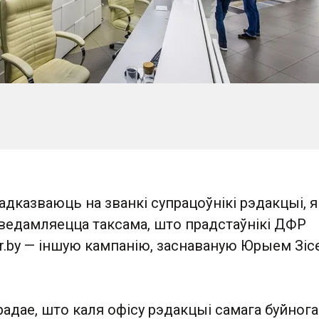
 адказваюць на званкі супрацоўнікі рэдакцыі, я
аведамляецца таксама, што прадстаўнікі ДФР
r.by — іншую кампанію, заснаваную Юрыем Зіс
адае, што каля офісу рэдакцыі самага буйнога