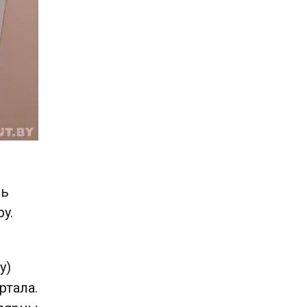
зь
y.
у)
ртала.