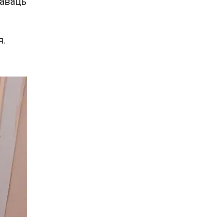
таваць
.