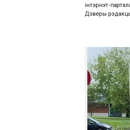
інтэрнэт-партал
Дзверы рэдакцы