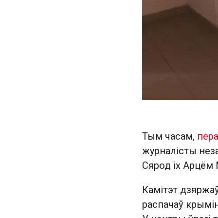
Тым часам,
пер
журналісты неза
Сярод іх Арцём 
Камітэт дзяржаў
распачаў крымі