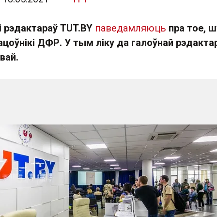
і рэдактараў TUT.BY
паведамляюць
пра тое, ш
ацоўнікі ДФР. У тым ліку да галоўнай рэдакта
вай.