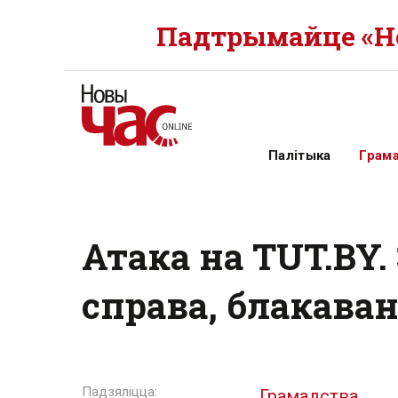
Падтрымайце «Но
Палітыка
Грам
Атака на TUT.BY.
справа, блакаван
Грамадства