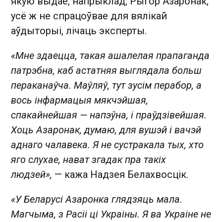
якую выдае, напрыклад, Рыгор Азаронак,
усё ж не спрацоўвае для вялікай
аўдыторыі, лічаць эксперты.
«Мне здаецца, такая ашалелая прапаганда
патрэбна, каб астатняя выглядала больш
пераканаўча. Маўляў, тут зусім перабор, а
вось інфармацыя мякчэйшая,
спакайнейшая — напэўна, і праўдзівейшая.
Хоць Азаронак, думаю, для вушэй і вачэй
аднаго чалавека. Я не сустракала тых, хто
яго слухае, нават згадак пра такіх
людзей»,
— кажа Надзея Белахвосцік.
«У Беларусі Азаронка глядзяць мала.
Магчыма, з Расіі ці Украіны. Я ва Украіне не