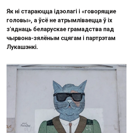
Як ні стараюцца ідэолагі і «говорящие
головы», а ўсё не атрымліваецца ў іх
з'яднаць беларускае грамадства пад
чырвона-зялёным сцягам і партрэтам
Лукашэнкі.