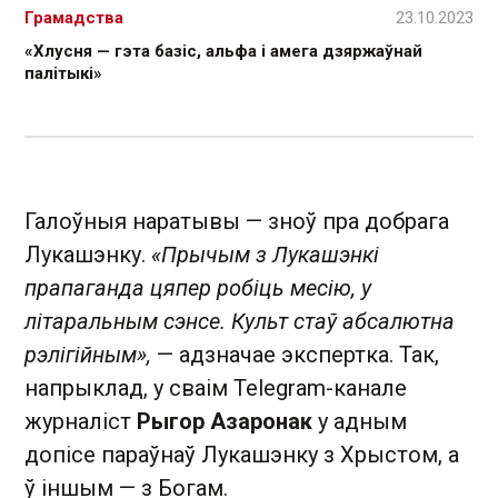
Грамадства
23.10.2023
«Хлусня — гэта базіс, альфа і амега дзяржаўнай
палітыкі»
Галоўныя наратывы — зноў пра добрага
Лукашэнку.
«Прычым з Лукашэнкі
прапаганда цяпер робіць месію, у
літаральным сэнсе. Культ стаў абсалютна
рэлігійным»,
— адзначае экспертка. Так,
напрыклад, у сваім Telegram-канале
журналіст
Рыгор Азаронак
у адным
допісе параўнаў Лукашэнку з Хрыстом, а
ў іншым — з Богам.