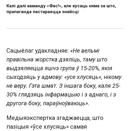
Калі далі каманду «Фас!», але кусаць няма за што,
прапаганда пастараецца знайсці
Сацыёлаг удакладняе:
«Не вельмі
правільна жорстка дзяліць, таму што
выдзяляецца яшчэ група ў 15-20%, якія
сыходзяць у адмову: «усе хлусяць», нікому
не веру. Гэта шмат. З іншага боку, каля 25-
30% глядзяць інфармацыю і з аднаго, і з
другога боку, параўноўваюць».
Медыяэкспертка згаджаецца, што
пазіцыя «ўсе хлусяць» самая