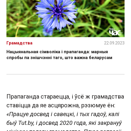
Грамадства
22.09.2023
Нацыянальная сімволіка і прапаганда: марныя
спробы па знішчэнні таго, што важна беларусам
Прапаганда стараецца, і ўсё ж грамадства
ставіцца да яе асцярожна, рэзюмуе ён:
«Працуе досвед і савецкі, і тых гадоў, калі
быў Tut.by, і досвед 2020 года, які закрануў