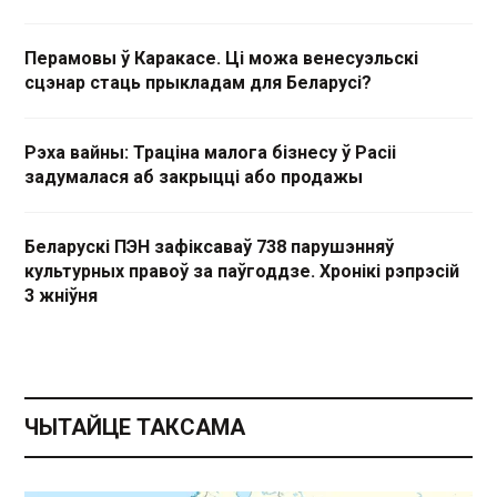
Перамовы ў Каракасе. Ці можа венесуэльскі
сцэнар стаць прыкладам для Беларусі?
Рэха вайны: Траціна малога бізнесу ў Расіі
задумалася аб закрыцці або продажы
Беларускі ПЭН зафіксаваў 738 парушэнняў
культурных правоў за паўгоддзе. Хронікі рэпрэсій
3 жніўня
ЧЫТАЙЦЕ ТАКСАМА