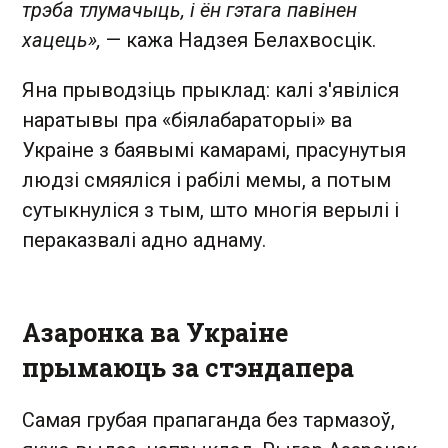
трэба тлумачыць, і ён гэтага павінен
хацець»,
— кажа Надзея Белахвосцік.
Яна прыводзіць прыклад: калі з'явіліся
наратывы пра «біялабараторыі» ва
Украіне з баявымі камарамі, прасунутыя
людзі смяяліся і рабілі мемы, а потым
сутыкнуліся з тым, што многія верылі і
пераказвалі адно аднаму.
Азаронка ва Украіне
прымаюць за стэндапера
Самая грубая прапаганда без тармазоў,