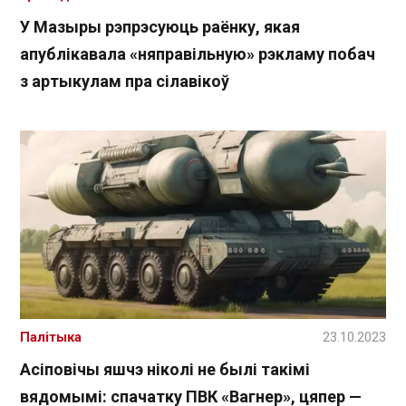
У Мазыры рэпрэсуюць раёнку, якая
апублікавала «няправільную» рэкламу побач
з артыкулам пра сілавікоў
Палітыка
23.10.2023
Асіповічы яшчэ ніколі не былі такімі
вядомымі: спачатку ПВК «Вагнер», цяпер —