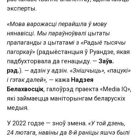
эксперты.
«Мова варожасці перайшла ў мову
нянавісці. Мы параўноўвалі цытаты
прапаганды з цытатамі з «Радыё тысячы
пагоркаў»
(радыёстанцыя ў Руандзе, якая
падбухторвала да генацыду. —
Заўв.
рэд.
).
— адзін у адзін. «Знішчыць», «пацукі»
і гэтак далей», —
кажа
Надзея
Белахвосцік
, галоўрэд праекта «Media IQ»,
які займаецца маніторынгам беларускіх
медыя.
У 2022 годзе — зноў змена.
«У той дзень,
24 лютага, навіны да 8-й раніцы яшчэ былі