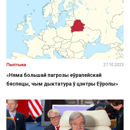
Палітыка
27.10.2023
«Няма большай пагрозы еўрапейскай
бяспецы, чым дыктатура ў цэнтры Еўропы»