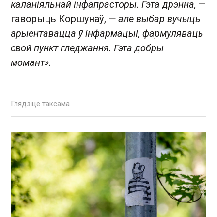
каланіяльнай інфапрасторы. Гэта дрэнна,
—
гаворыць Коршунаў,
— але выбар вучыць
арыентавацца ў інфармацыі, фармуляваць
свой пункт гледжання. Гэта добры
момант».
Глядзіце таксама