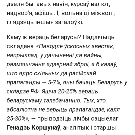
дзеля бытавых навін, курсаў валют,
надвор'я, афішы. І, вольна ці міжволі,
глядзяць іншыя загалоўкі.
Каму ж вераць беларусы? Падлічыць
складана.
«Паводле ўскосных звестак,
напрыклад, у дачыненні да вайны,
размяшчэння ядзернай зброі, я б казаў,
што ядро схільных да расійскай
прапаганды — 5-7%, яны бачаць Беларусь у
складзе РФ. Яшчэ 20-25% вераць
беларускаму тэлебачанню. Тых, хто
абсалютна не верыць прапагандзе, каля
25-30%», —
прыводзіць лічбы сацыёлаг
Генадзь Коршунаў
, аналітык і старшы