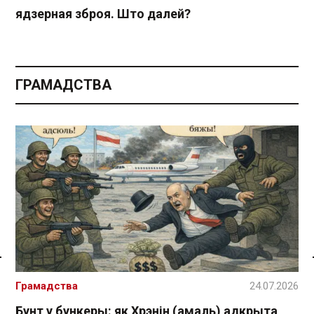
ядзерная зброя. Што далей?
ГРАМАДСТВА
Спасылка без VPN
Грамадства
24.07.2026
Бунт у бункеры: як Хрэнін (амаль) адкрыта