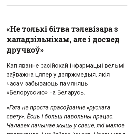
«Не толькі бітва тэлевізара з
халадзільнікам, але і досвед
дручкоў»
Капіяванне расійскай інфармацыі вельмі
заўважна цяпер у дзяржмедыя, якія
часам забываюць памяняць
«Белоруссию» на Беларусь.
«Гэта не проста прасоўванне «рускага
свету». Ёсць і больш павольны працэс.
Чалавек пачынае жыць у свеце, які малюе