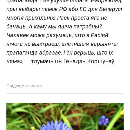
прапаганда, і не ўяўляе іншага. Напрыклад,
пры выбары паміж РФ або ЕС для Беларусі
многія прыхільнікі Расіі проста яго не
бачаць. А каму мы яшчэ патрэбны?
Чалавек можа разумець, што з Расіяй
нічога не выйграеш, але іншыя варыянты
прапаганда абразае, і ён верыць, што іх
няма»,
— тлумачыць Генадзь Коршунаў.
Глядзіце таксама