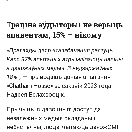
Траціна аўдыторыі не верыць
апанентам, 15% — нікому
«Прагляды дзяржтэлебачання растуць.
Каля 37% апытаных атрымліваюць навіны
з дзяржаўных медыя. З недзяржаўных —
18%»,
— прыводзіць даныя апытання
«Chatham House» за сакавік 2023 года
Надзея Белахвосцік.
Прычыны відавочныя: доступ да
незалежных медыя складаны і
небяспечны, людзі чытаюць дзяржСМІ