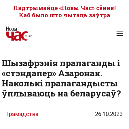
Падтрымайце «Новы Час» сёння!
Каб было што чытаць заўтра
Шызафрэнія прапаганды і
«стэндапер» Азаронак.
Наколькі прапагандысты
ўплываюць на беларусаў?
Грамадства
26.10.2023