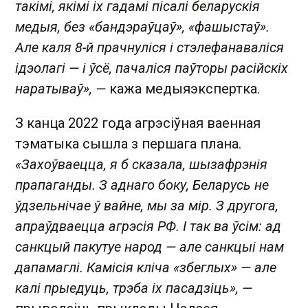
такімі, якімі іх гадамі пісалі беларускія
медыя, без «бандэраўцаў», «фашыстаў».
Але каля 8-й прачнуліся і стэлефанаваліся
ідэолагі — і ўсё, пачаліся паўторы расійскіх
наратываў», —
кажа медыяэкспертка.
З канца 2022 года агрэсіўная ваенная
тэматыка сышла з першага плана.
«Захоўваецца, я б сказала, шызафрэнія
прапаганды. З аднаго боку, Беларусь не
ўдзельнічае ў вайне, мы за мір. З другога,
апраўдваецца агрэсія РФ. І так ва ўсім: ад
санкцый пакутуе народ — але санкцыі нам
дапамаглі. Камісія кліча «збеглых» — але
калі прыедуць, трэба іх пасадзіць», —