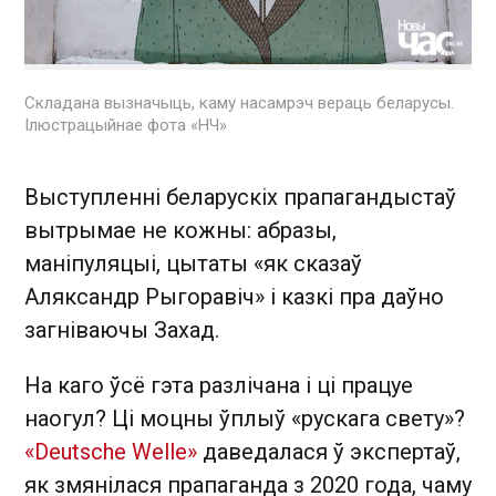
Складана вызначыць, каму насамрэч вераць беларусы.
Ілюстрацыйнае фота «НЧ»
Выступленні беларускіх прапагандыстаў
вытрымае не кожны: абразы,
маніпуляцыі, цытаты «як сказаў
Аляксандр Рыгоравіч» і казкі пра даўно
загніваючы Захад.
На каго ўсё гэта разлічана і ці працуе
наогул? Ці моцны ўплыў «рускага свету»?
«Deutsche Welle»
даведалася ў экспертаў,
як змянілася прапаганда з 2020 года, чаму