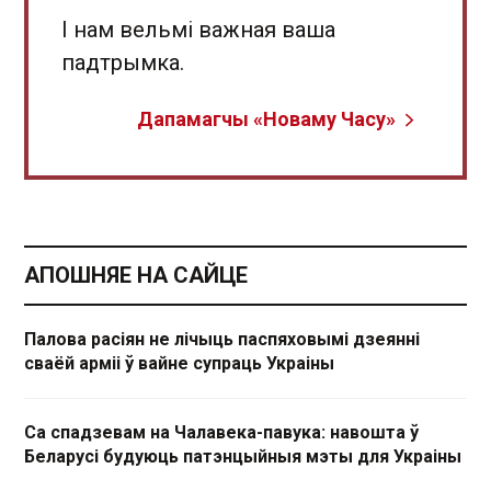
І нам вельмі важная ваша
падтрымка.
Дапамагчы «Новаму Часу»
АПОШНЯЕ НА САЙЦЕ
Палова расіян не лічыць паспяховымі дзеянні
сваёй арміі ў вайне супраць Украіны
Са спадзевам на Чалавека-павука: навошта ў
Беларусі будуюць патэнцыйныя мэты для Украіны