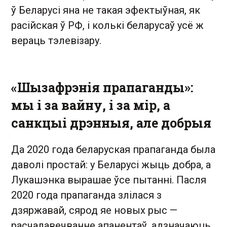
ў Беларусі яна не такая эфектыўная, як
расійская ў РФ, і колькі беларусаў усё ж
вераць тэлевізару.
«Шызафрэнія прапаганды»:
мы і за вайну, і за мір, а
санкцыі дрэнныя, але добрыя
Да 2020 года беларуская прапаганда была
даволі простай: у Беларусі жыць добра, а
Лукашэнка вырашае ўсе пытанні. Пасля
2020 года прапаганда злілася з
дзяржавай, сярод яе новых рыс —
расчалавечванне апанентаў, адзначаюць