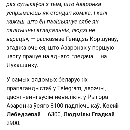
раз сутыкаўся з тым, што Азаронка
ўспрымаюць як стэндап-коміка. І калі
кажаш, што ён пазіцыянуе сябе як
палітычны аглядальнік, людзі не
вераць»,
— расказвае Генадзь Коршунаў,
згаджаючыся, што Азаронак у першую
чаргу працуе на аднаго гледача — на
Лукашэнку.
У самых вядомых беларускіх
прапагандыстаў у Telegram, дарэчы,
дасягненні зусім невялікія: у Рыгора
Азаронка ўсяго 8100 падпісчыкаў,
Ксеніі
Лебедзевай
— 6300,
Людмілы Гладкай
—
2900.