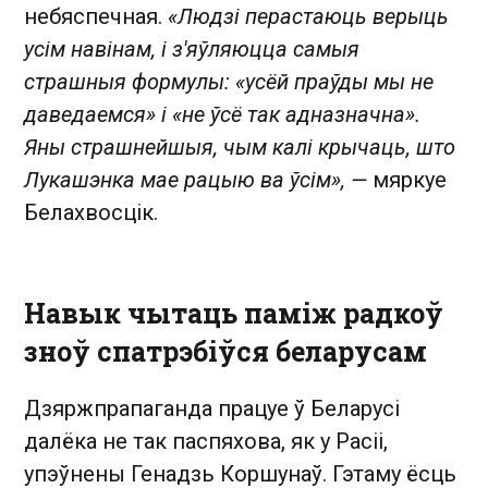
небяспечная.
«Людзі перастаюць верыць
усім навінам, і з'яўляюцца самыя
страшныя формулы: «усёй праўды мы не
даведаемся» і «не ўсё так адназначна».
Яны страшнейшыя, чым калі крычаць, што
Лукашэнка мае рацыю ва ўсім», —
мяркуе
Белахвосцік.
Навык чытаць паміж радкоў
зноў спатрэбіўся беларусам
Дзяржпрапаганда працуе ў Беларусі
далёка не так паспяхова, як у Расіі,
упэўнены Генадзь Коршунаў. Гэтаму ёсць