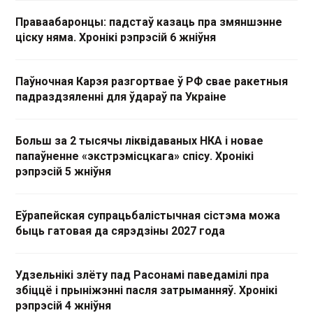
Праваабаронцы: падстаў казаць пра змяншэнне
ціску няма. Хронікі рэпрэсій 6 жніўня
Паўночная Карэя разгортвае ў РФ свае ракетныя
падраздзяленні для ўдараў па Украіне
Больш за 2 тысячы ліквідаваных НКА і новае
папаўненне «экстрэмісцкага» спісу. Хронікі
рэпрэсій 5 жніўня
Еўрапейская супрацьбалістычная сістэма можа
быць гатовая да сярэдзіны 2027 года
Удзельнікі злёту пад Расонамі паведамілі пра
збіццё і прыніжэнні пасля затрыманняў. Хронікі
рэпрэсій 4 жніўня