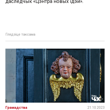
даследчык «Цэнтра новых ідэй».
Глядзіце таксама
Грамадства
21.10.2023