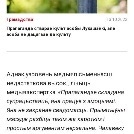
Грамадства
13.10.2023
Прапаганда стварае культ асобы Лукашэнкі, але
асоба не дацягвае да культу
Аднак узровень медыяпісьменнасці
недастаткова высокі, лічыць
медыяэкспертка.
«Прапагандзе складана
супрацьстаяць, яна працуе з эмоцыямі.
Яна не закранае свядомасць. Прымітыўны
мэсэдж разбіць такім жа кароткім і
простым аргументам нерэальна. Чалавеку