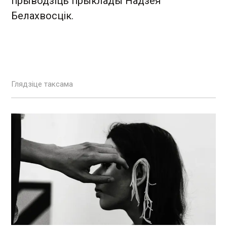
прыводзіць прыклады Надзея
Белахвосцік.
Глядзіце таксама