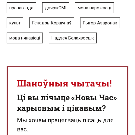
прапаганда
дзяржСМІ
мова варожасці
культ
Генадзь Коршунаў
Рыгор Азаронак
мова нянавісці
Надзея Белахвосцік
Шаноўныя чытачы!
Ці вы лічыце «Новы Час»
карысным і цікавым?
Мы хочам працягваць пісаць для
вас.