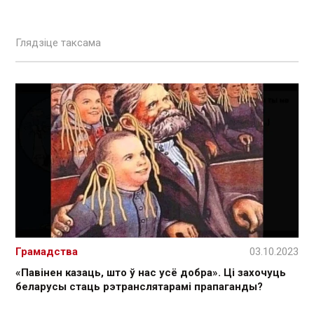
Глядзіце таксама
Грамадства
03.10.2023
«Павінен казаць, што ў нас усё добра». Ці захочуць
беларусы стаць рэтранслятарамі прапаганды?