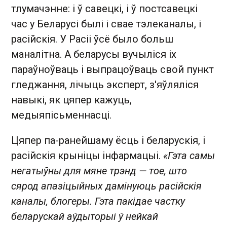
тлумачэнне: і ў савецкі, і ў постсавецкі
час у Беларусі былі і свае тэлеканалы, і
расійскія. У Расіі ўсё было больш
маналітна. А беларусы вучыліся іх
параўноўваць і выпрацоўваць свой пункт
гледжання, лічыць эксперт, з'яўляліся
навыкі, як цяпер кажуць,
медыяпісьменнасці.
Цяпер па-ранейшаму ёсць і беларускія, і
расійскія крыніцы інфармацыі.
«Гэта самы
негатыўны для мяне трэнд — тое, што
сярод апазіцыйных дамінуюць расійскія
каналы, блогеры. Гэта пакідае частку
беларускай аўдыторыі ў нейкай