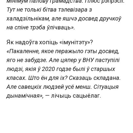
мінімум палову грамадства. Плюс рэпрэсіі.
Тут не толькі бітва тэлевізара з
халадзільнікам, але яшчэ досвед дручкоў
на спіне трэба ўлічваць».
Як надоўга хопіць «імунітэту»?
«Пакаленне, якое перажыло гэты досвед,
яго не забудзе. Але цяпер у ВНУ паступілі
людзі, якія ў 2020 годзе былі ў старшых
класах. Што ён для іх? Сказаць складана.
Але савецкіх людзей усё менш. Сітуацыя
дынамічная»,
— лічыць сацыёлаг.