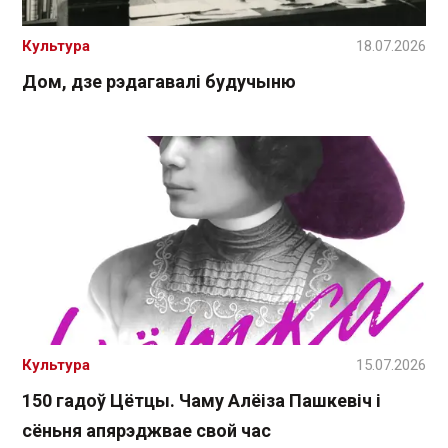
Культура
18.07.2026
Дом, дзе рэдагавалі будучыню
Культура
15.07.2026
150 гадоў Цётцы. Чаму Алёіза Пашкевіч і
сёньня апярэджвае свой час