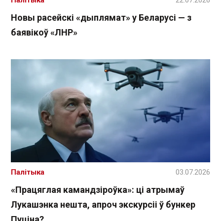
Палітыка
22.07.2026
Новы расейскі «дыплямат» у Беларусі — з
баявікоў «ЛНР»
Палітыка
03.07.2026
«Працяглая камандзіроўка»: ці атрымаў
Лукашэнка нешта, апроч экскурсіі ў бункер
Пуціна?