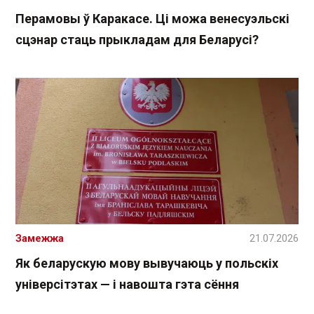
Перамовы ў Каракасе. Ці можа венесуэльскі
сцэнар стаць прыкладам для Беларусі?
Замежжа
21.07.2026
Як беларускую мову вывучаюць у польскіх
універсітэтах — і навошта гэта сёння