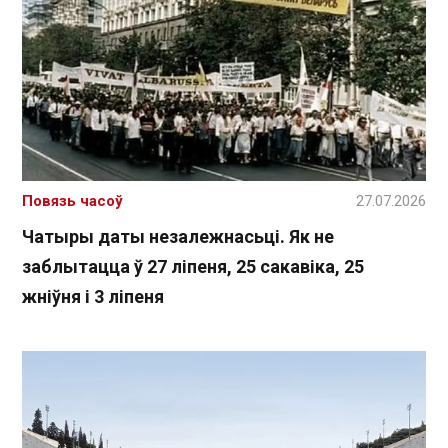
Повязь часоў
27.07.2026
Чатыры даты незалежнасьці. Як не
заблытацца ў 27 ліпеня, 25 сакавіка, 25
жніўня і 3 ліпеня