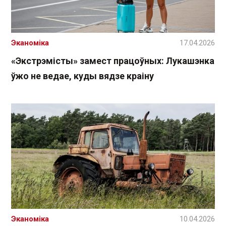
Эканоміка
17.04.2026
«Экстрэмісты» замест працоўных: Лукашэнка
ўжо не ведае, куды вядзе краіну
Эканоміка
10.04.2026