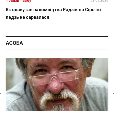
Повязь часоў
08.07.2026
Як славутае паломніцтва Радзівіла Сіроткі
ледзь не сарвалася
АСОБА
Спасылка без VPN