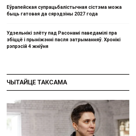
Еўрапейская супрацьбалістычная сістэма можа
быць гатовая да сярэдзіны 2027 года
Удзельнікі злёту пад Расонамі паведамілі пра
збіццё і прыніжэнні пасля затрыманняў. Хронікі
рэпрэсій 4 жніўня
ЧЫТАЙЦЕ ТАКСАМА