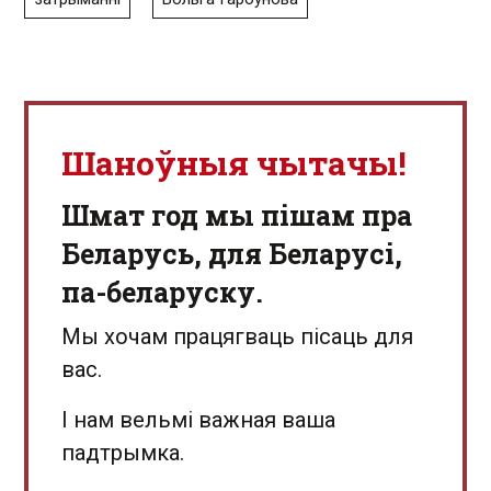
Шаноўныя чытачы!
Шмат год мы пішам пра
Беларусь, для Беларусі,
па-беларуску.
Мы хочам працягваць пісаць для
вас.
І нам вельмі важная ваша
падтрымка.