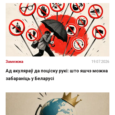
Замежжа
19.07.2026
Ад акуляраў да поціску рукі: што яшчэ можна
забараніць у Беларусі