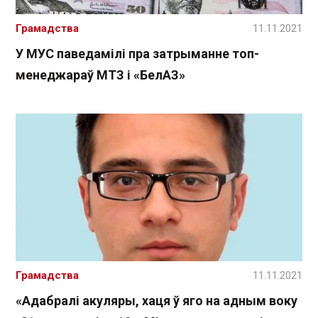
Грамадства
11.11.2021
У МУС паведамілі пра затрыманне топ-
менеджараў МТЗ і «БелАЗ»
Грамадства
11.11.2021
«Адабралі акуляры, хаця ў яго на адным воку