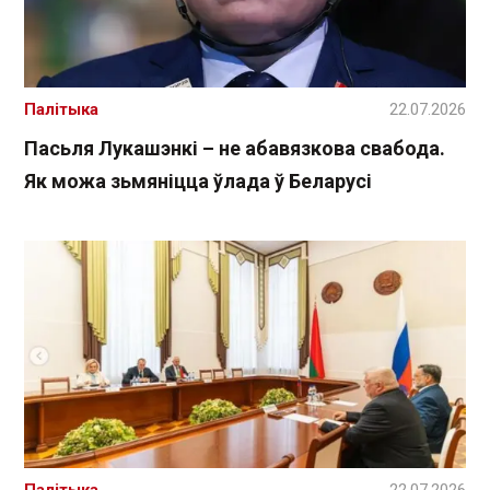
Палітыка
22.07.2026
Пасьля Лукашэнкі – не абавязкова свабода.
Як можа зьмяніцца ўлада ў Беларусі