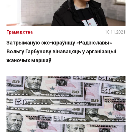
Грамадства
10.11.2021
Затрыманую экс-кіраўніцу «Радзіславы»
Вольгу Гарбунову вінавацяць у арганізацыі
жаночых маршаў