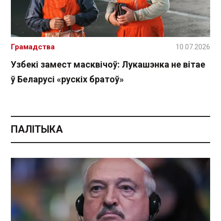
Грамадства
10.07.2026
Узбекі замест масквічоў: Лукашэнка не вітае
ў Беларусі «рускіх братоў»
ПАЛІТЫКА