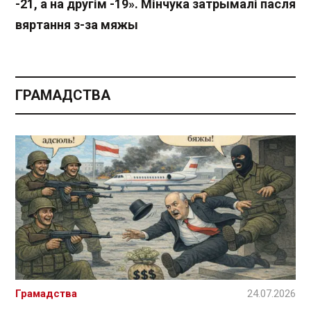
-21, а на другім -19». Мінчука затрымалі пасля
вяртання з-за мяжы
ГРАМАДСТВА
Грамадства
24.07.2026