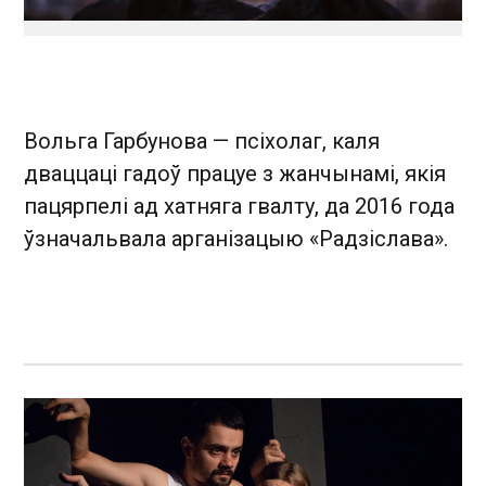
Вольга Гарбунова — псіхолаг, каля
дваццаці гадоў працуе з жанчынамі, якія
пацярпелі ад хатняга гвалту, да 2016 года
ўзначальвала арганізацыю «Радзіслава».