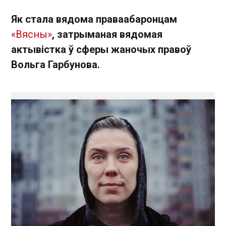
Як стала вядома праваабаронцам
«Вясны»
, затрыманая вядомая
актывістка ў сферы жаночых правоў
Вольга Гарбунова.