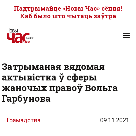
Падтрымайце «Новы Час» сёння!
Каб было што чытаць заўтра
Затрыманая вядомая
актывістка ў сферы
жаночых правоў Вольга
Гарбунова
Грамадства
09.11.2021