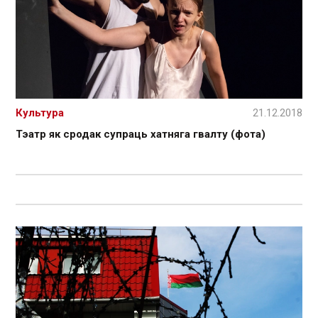
Культура
21.12.2018
Тэатр як сродак супраць хатняга гвалту (фота)