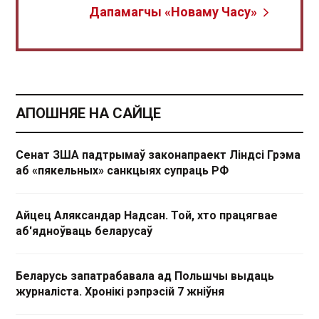
Дапамагчы «Новаму Часу»
АПОШНЯЕ НА САЙЦЕ
Сенат ЗША падтрымаў законапраект Ліндсі Грэма
аб «пякельных» санкцыях супраць РФ
Айцец Аляксандар Надсан. Той, хто працягвае
аб'ядноўваць беларусаў
Беларусь запатрабавала ад Польшчы выдаць
журналіста. Хронікі рэпрэсій 7 жніўня