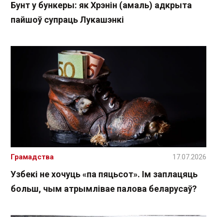
Бунт у бункеры: як Хрэнін (амаль) адкрыта
пайшоў супраць Лукашэнкі
Грамадства
17.07.2026
Узбекі не хочуць «па пяцьсот». Ім заплацяць
больш, чым атрымлівае палова беларусаў?