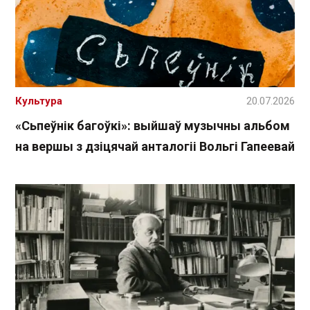
Культура
20.07.2026
«Сьпеўнік багоўкі»: выйшаў музычны альбом
на вершы з дзіцячай анталогіі Вольгі Гапеевай