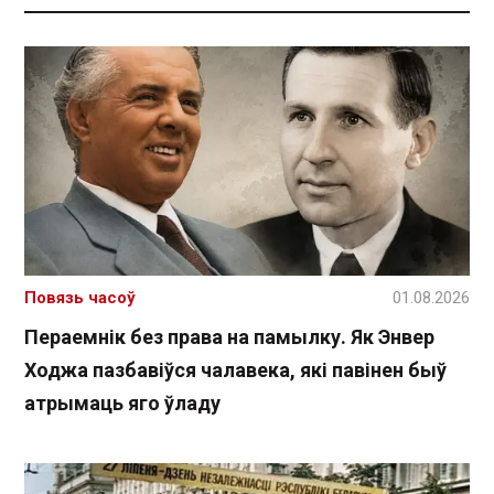
Повязь часоў
01.08.2026
Пераемнік без права на памылку. Як Энвер
Ходжа пазбавіўся чалавека, які павінен быў
атрымаць яго ўладу