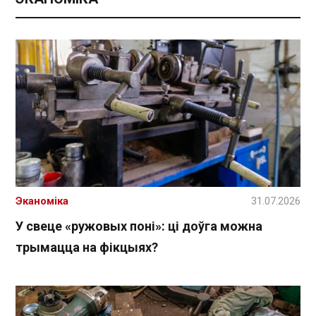
Эканоміка
31.07.2026
У свеце «ружовых поні»: ці доўга можна
трымацца на фікцыях?