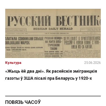
Культура
25.06.2026
«Жыць ёй два дні». Як расейскія эмігранцкія
газэты ў ЗША пісалі пра Беларусь у 1920-х
ПОВЯЗЬ ЧАСОЎ