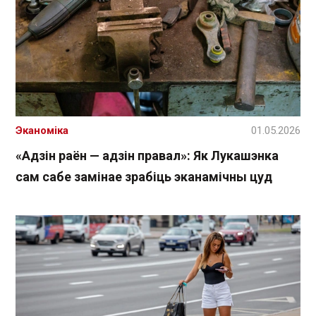
Эканоміка
01.05.2026
«Адзін раён — адзін правал»: Як Лукашэнка
сам сабе замінае зрабіць эканамічны цуд