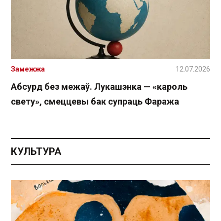
Замежжа
12.07.2026
Абсурд без межаў. Лукашэнка — «кароль
свету», смеццевы бак супраць Фаража
КУЛЬТУРА