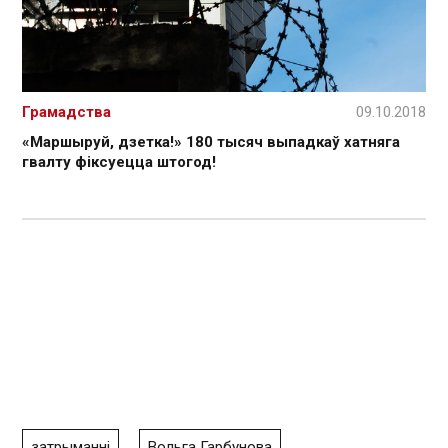
Грамадства
09.10.2018
«Маршыруй, дзетка!» 180 тысяч выпадкаў хатняга
гвалту фіксуецца штогод!
затрыманні
Вольга Гарбунова