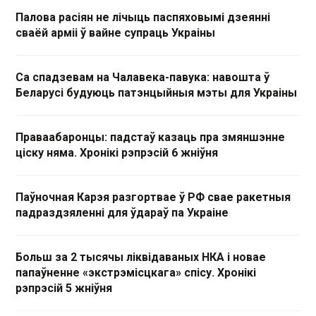
Палова расіян не лічыць паспяховымі дзеянні
сваёй арміі ў вайне супраць Украіны
Са спадзевам на Чалавека-павука: навошта ў
Беларусі будуюць патэнцыйныя мэты для Украіны
Праваабаронцы: падстаў казаць пра змяншэнне
ціску няма. Хронікі рэпрэсій 6 жніўня
Паўночная Карэя разгортвае ў РФ свае ракетныя
падраздзяленні для ўдараў па Украіне
Больш за 2 тысячы ліквідаваных НКА і новае
папаўненне «экстрэмісцкага» спісу. Хронікі
рэпрэсій 5 жніўня