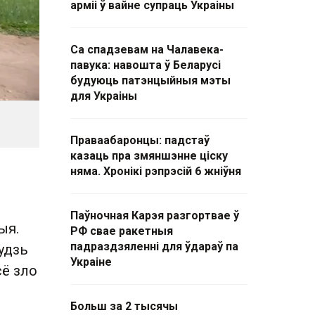
арміі ў вайне супраць Украіны
Са спадзевам на Чалавека-
павука: навошта ў Беларусі
будуюць патэнцыйныя мэты
для Украіны
Праваабаронцы: падстаў
казаць пра змяншэнне ціску
няма. Хронікі рэпрэсій 6 жніўня
Паўночная Карэя разгортвае ў
ыя.
РФ свае ракетныя
падраздзяленні для ўдараў па
удзь
Украіне
сё зло
Больш за 2 тысячы