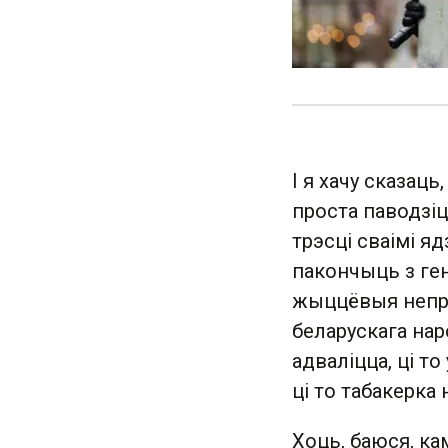
І я хачу сказац
проста паводзі
трэсці сваімі я
пакончыць з ген
жыццёвыя непры
беларускага наро
адваліцца, ці т
ці то табакерка
Хоць, баюся, ка