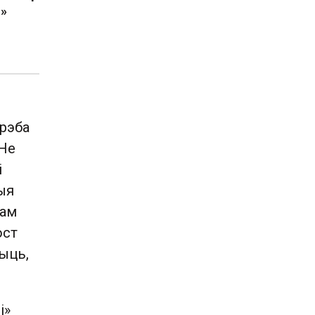
н»
Трэба
 Не
і
ыя
дам
ост
чыць,
і»