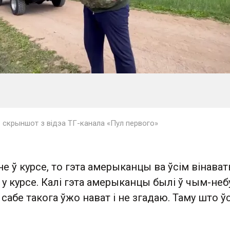
 скрыншот з відэа ТГ-канала «Пул первого»
не ў курсе, то гэта амерыканцы ва ўсім вінават
 у курсе. Калі гэта амерыканцы былі ў чым-неб
 сабе такога ўжо нават і не згадаю. Таму што ў