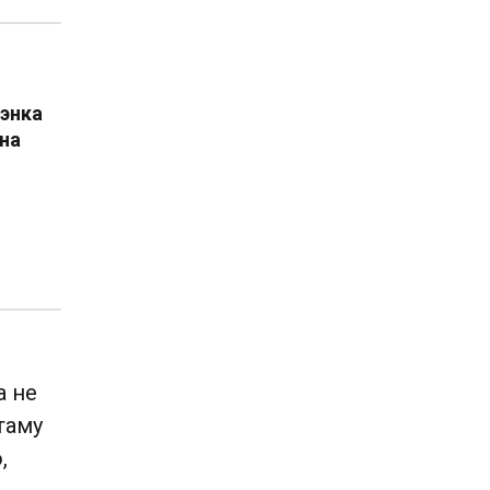
шэнка
 на
а не
таму
,