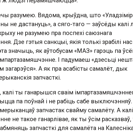
а ж людзі перамяшчаюцца».
вечы разумею. Вядома, крыўдна, што «Уладзімір
ны не дастануць», а сяго-таго — заўсёды калі 
крыху не разумею пра поспехі саюзнага
ня. Дзе гэтыя санкцыі, якія толькі зрабілі нас
а значыць, як аўтобусам «МАЗ» гарэць па ўсё
с імпартазамяшчэнне. І падумаеш «дзесьці нешт
м загарэўся». А як пра асабісты самалёт, дык
рыканскія запчасткі.
о, калі ты ганарышся сваім імпартазамяшчэнне
ыцца па поўнай і не рабіць сабе выключэнняў.
мерыканцаў запчастак свайму самалёту. А кал
не не такое ганарлівае, як ты ўсім расказваў,
бмяняць запчасткі для самалёта на Калесніка