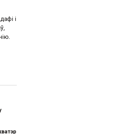
дафі і
ў,
нію.
у
кватэр