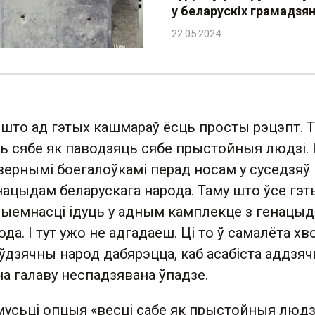
у беларускіх грамадзя
ь, што ад гэтых кашмараў ёсць просты рэцэпт. 
ць сябе як паводзяць сябе прыстойныя людзі.
дзернымі боегалоўкамі перад носам у суседзяў 
ацыдам беларускага народа. Таму што ўсе гэт
емнасці ідуць у адным камплекце з генацы
да. І тут ужо не адгадаеш. Ці то ў самалёта хв
о ўдзячны народ дабярэцца, каб асабіста аддзя
 на галаву неспадзявана ўпадзе.
мусьці опцыя «весці сабе як прыстойныя людз