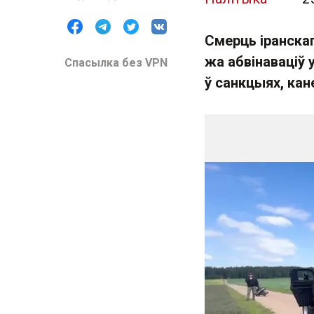
Смерць іранска
жа абвінаваціў 
Спасылка без VPN
ў санкцыях, кан