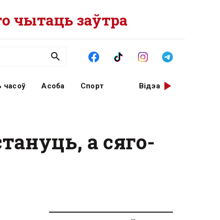
о чытаць заўтра
 часоў
Асоба
Спорт
Відэа
тануць, а сяго-