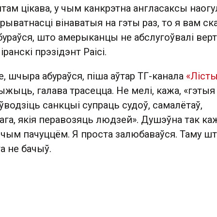
птам цікава, у чым канкрэтна англасаксы наогул
ыватнасці вінаватыя на гэты раз, то я вам ск
бураўся, што амерыканцы не абслугоўвалі верт
іранскі прэзідэнт Раісі.
це, шчыра абураўся, піша аўтар ТГ-канала
«Лісты
рыжыць, галава трасецца. Не мелі, кажа, «гэтыя
 ўводзіць санкцыі супраць судоў, самалётаў,
шага, якія перавозяць людзей». Душэўна так каж
ым пачуццём. Я проста залюбаваўся. Таму ш
а не бачыў.