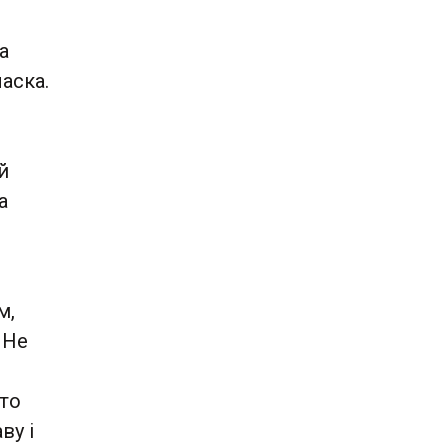
а
ласка.
й
а
м,
 Не
і
 то
ву і