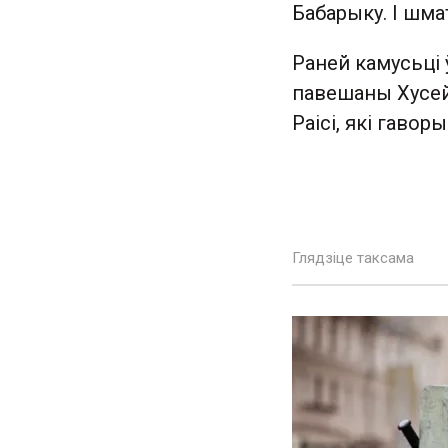
Бабарыку. І шма
Раней камусьці 
павешаны Хусейн
Раісі, які гавор
Глядзіце таксама