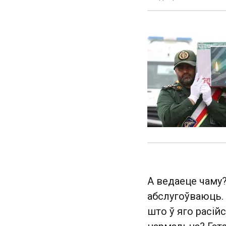
А ведаеце чаму?
абслугоўваюць. 
што ў яго расійс