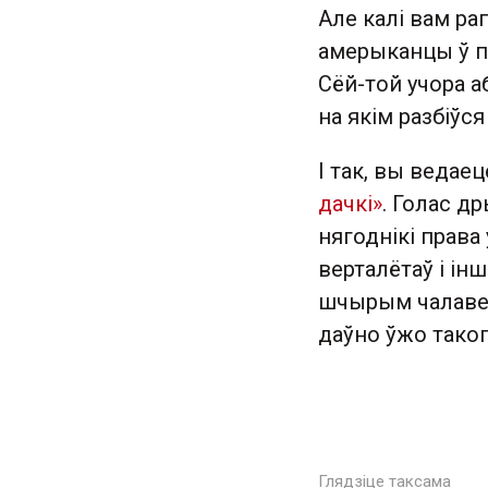
Але калі вам ра
амерыканцы ў пр
Сёй-той учора а
на якім разбіўся 
І так, вы ведае
дачкі»
. Голас д
нягоднікі права
верталётаў і ін
шчырым чалавеч
даўно ўжо таког
Глядзіце таксама