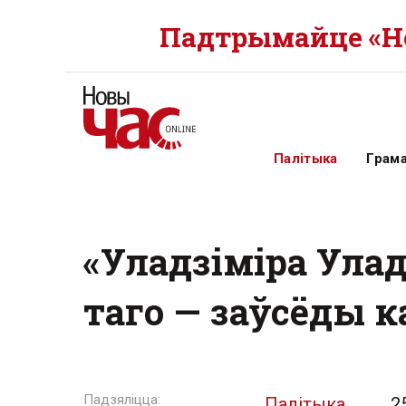
Падтрымайце «Но
Палітыка
Грам
«Уладзіміра Улад
таго — заўсёды к
Палітыка
2