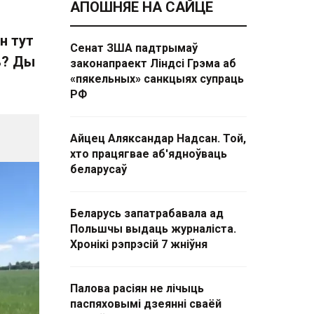
АПОШНЯЕ НА САЙЦЕ
н тут
Сенат ЗША падтрымаў
ь? Ды
законапраект Ліндсі Грэма аб
«пякельных» санкцыях супраць
РФ
Айцец Аляксандар Надсан. Той,
хто працягвае аб'ядноўваць
беларусаў
Беларусь запатрабавала ад
Польшчы выдаць журналіста.
Хронікі рэпрэсій 7 жніўня
Палова расіян не лічыць
паспяховымі дзеянні сваёй