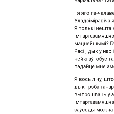
нармальна? Гэт
І я яго па-чала
Уладзіміравіча я
Я толькі нешта 
імпартазамяшчэн
мацнейшымі? Гэт
Расіі, дык у на
нейкі аўтобус та
падайце мне аме
Я вось лічу, шт
дык трэба ганар
выпрошваць у а
імпартазамяшчэн
заўсёды можна а