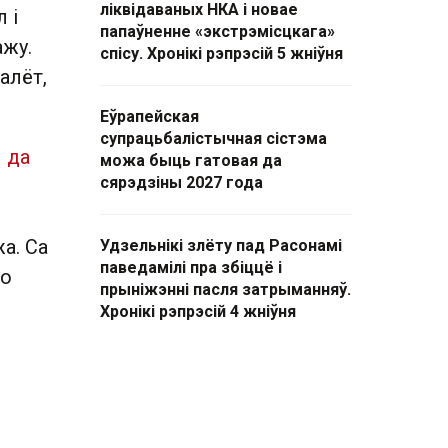
ліквідаваных НКА і новае
 і
папаўненне «экстрэмісцкага»
ажу.
спісу. Хронікі рэпрэсій 5 жніўня
алёт,
Еўрапейская
супрацьбалістычная сістэма
 да
можа быць гатовая да
сярэдзіны 2027 года
а. Са
Удзельнікі злёту пад Расонамі
паведамілі пра збіццё і
то
прыніжэнні пасля затрыманняў.
Хронікі рэпрэсій 4 жніўня