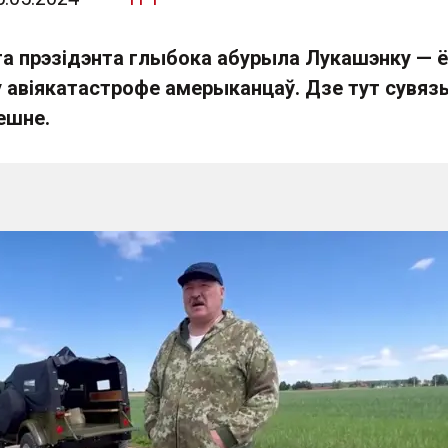
га прэзідэнта глыбока абурыла Лукашэнку — ё
у авіякатастрофе амерыканцаў. Дзе тут сувяз
ешне.