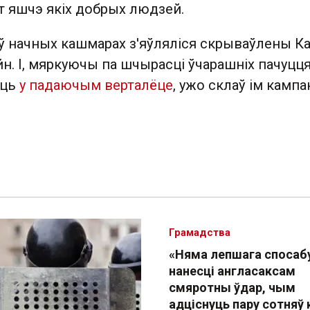
т яшчэ якіх добрых людзей.
ў начных кашмарах з'яўляліся скрываўлены Ка
. І, мяркуючы па шчырасці ўчарашніх пачуцця
ыць
у падаючым верталёце
, ужо склаў ім кампа
Грамадства
«Няма лепшага спосаб
нанесці англасаксам
смяротны ўдар, чым
адціснуць пару сотняў 