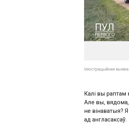
Ілюстрацыйная выява:
Калі вы раптам 
Але вы, вядома,
не вінаватыя? Я
ад англасаксаў.