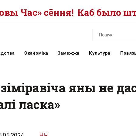
вы Час» сёння!
Каб было шт
адства
Эканоміка
Замежжа
Культура
Повязь
зіміравіча яны не дас
алі ласка»
5.05.2024
НЧ