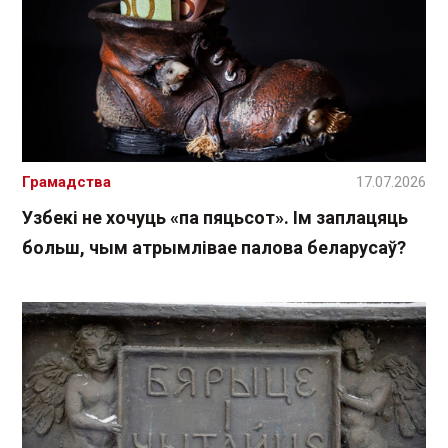
Грамадства
17.07.2026
Узбекі не хочуць «па пяцьсот». Ім заплацяць
больш, чым атрымлівае палова беларусаў?