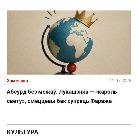
Замежжа
12.07.2026
Абсурд без межаў. Лукашэнка — «кароль
свету», смеццевы бак супраць Фаража
КУЛЬТУРА