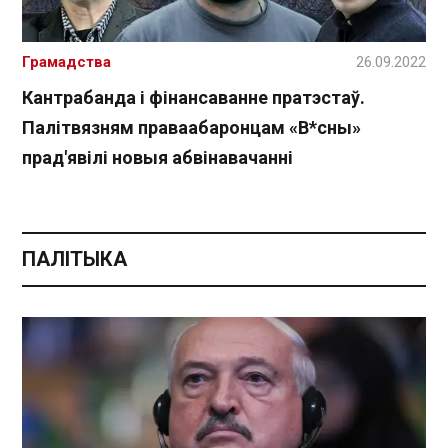
Грамадства
26.09.2022
Кантрабанда і фінансаванне пратэстаў.
Палітвязням праваабаронцам «В*сны»
прад'явілі новыя абвінавачанні
ПАЛІТЫКА