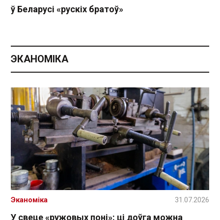
ў Беларусі «рускіх братоў»
ЭКАНОМІКА
Эканоміка
31.07.2026
У свеце «ружовых поні»: ці доўга можна