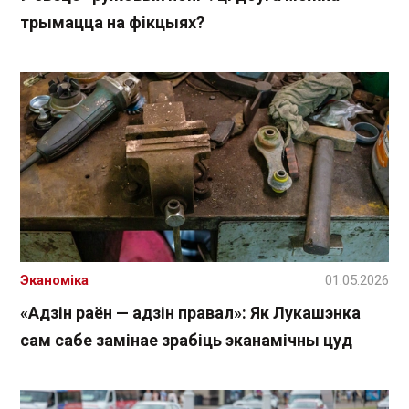
трымацца на фікцыях?
Эканоміка
01.05.2026
«Адзін раён — адзін правал»: Як Лукашэнка
сам сабе замінае зрабіць эканамічны цуд