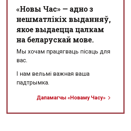
«Новы Час» — адно з
нешматлікіх выданняў,
якое выдаецца цалкам
на беларускай мове.
Мы хочам працягваць пісаць для
вас.
І нам вельмі важная ваша
падтрымка.
Дапамагчы «Новаму Часу»