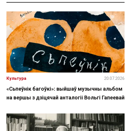
Культура
20.07.2026
«Сьпеўнік багоўкі»: выйшаў музычны альбом
на вершы з дзіцячай анталогіі Вольгі Гапеевай