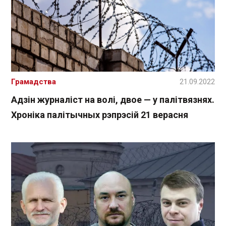
Грамадства
21.09.2022
Адзін журналіст на волі, двое — у палітвязнях.
Хроніка палітычных рэпрэсій 21 верасня