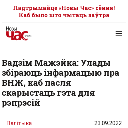
Падтрымайце «Новы Час» сёння!
Каб было што чытаць заўтра
Вадзім Мажэйка: Улады
збіраюць інфармацыю пра
ВНЖ, каб пасля
скарыстаць гэта для
рэпрэсій
Палітыка
23.09.2022