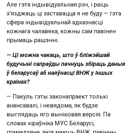
Але гэта індывідуальная рэч, і раіць
з'язджаць ці заставацца я не буду — гэта
сфера індывідуальнай адказнасці
кожнага чалавека, кожны сам павінен
прымаць рашэнні.
— Ці можна чакаць, што ў бліжэйшай
будучыні сапраўды пачнуць збіраць даныя
ў беларусаў аб наяўнасці ВНЖ у іншых
краінах?
— Пакуль гэты законапраект толькі
анансавалі, і невядома, як будзе
выглядаць яго выніковая версія. Па
словах кіраўніка МУС Беларусі,
грамадзяне, якія маюць ВНЖ, павінны