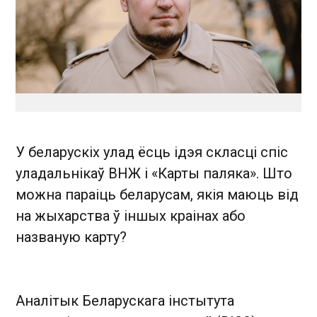
У беларускіх улад ёсць ідэя скласці спіс
уладальнікаў ВНЖ і «Карты паляка». Што
можна параіць беларусам, якія маюць від
на жыхарства ў іншых краінах або
названую карту?
Аналітык Беларускага інстытута