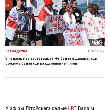
Грамадства
16.07.2022
З'язджаць vs заставацца? Не будзем дапамагаць
рэжыму будаваць раздзяляльныя лініі
У эфіры Літоўскага радыё
LRT
Вадзім