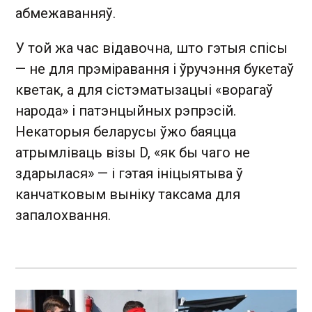
абмежаванняў.
У той жа час відавочна, што гэтыя спісы
— не для прэміравання і ўручэння букетаў
кветак, а для сістэматызацыі «ворагаў
народа» і патэнцыйных рэпрэсій.
Некаторыя беларусы ўжо баяцца
атрымліваць візы D, «як бы чаго не
здарылася» — і гэтая ініцыятыва ў
канчатковым выніку таксама для
запалохвання.