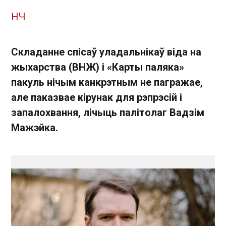
НЧ
Складанне спісаў уладальнікаў віда на
жыхарства (ВНЖ) і «Карты паляка»
пакуль нічым канкрэтным не пагражае,
але паказвае кірунак для рэпрэсій і
запалохвання, лічыць палітолаг Вадзім
Мажэйка.