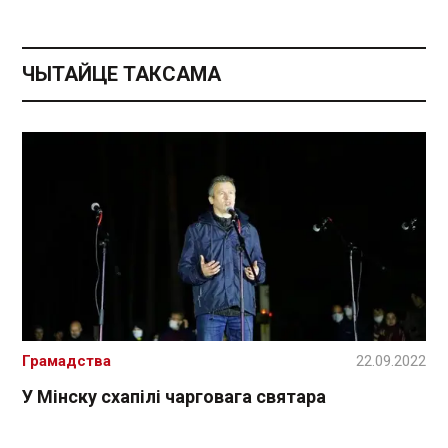
ЧЫТАЙЦЕ ТАКСАМА
Грамадства
22.09.2022
У Мінску схапілі чарговага святара