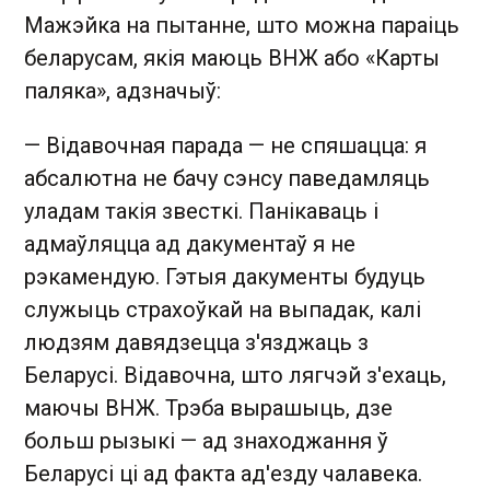
Мажэйка на пытанне, што можна параіць
беларусам, якія маюць ВНЖ або «Карты
паляка», адзначыў:
— Відавочная парада — не спяшацца: я
абсалютна не бачу сэнсу паведамляць
уладам такія звесткі. Панікаваць і
адмаўляцца ад дакументаў я не
рэкамендую. Гэтыя дакументы будуць
служыць страхоўкай на выпадак, калі
людзям давядзецца з'язджаць з
Беларусі. Відавочна, што лягчэй з'ехаць,
маючы ВНЖ. Трэба вырашыць, дзе
больш рызыкі — ад знаходжання ў
Беларусі ці ад факта ад'езду чалавека.