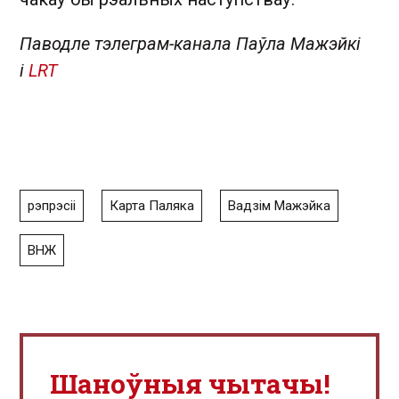
Паводле тэлеграм-канала Паўла Мажэйкі
і
LRT
рэпрэсіі
Карта Паляка
Вадзім Мажэйка
ВНЖ
Шаноўныя чытачы!