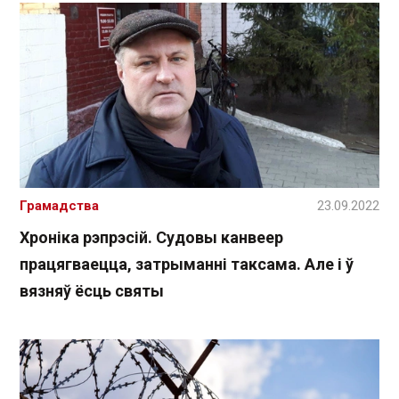
Грамадства
23.09.2022
Хроніка рэпрэсій. Судовы канвеер
працягваецца, затрыманні таксама. Але і ў
вязняў ёсць святы