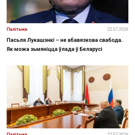
Палітыка
22.07.2026
Пасьля Лукашэнкі – не абавязкова свабода.
Як можа зьмяніцца ўлада ў Беларусі
Палітыка
22.07.2026