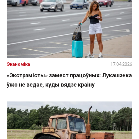
Эканоміка
17.04.2026
«Экстрэмісты» замест працоўных: Лукашэнка
ўжо не ведае, куды вядзе краіну