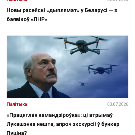
Новы расейскі «дыплямат» у Беларусі — з
баявікоў «ЛНР»
Палітыка
03.07.2026
«Працяглая камандзіроўка»: ці атрымаў
Лукашэнка нешта, апроч экскурсіі ў бункер
Пуціна?