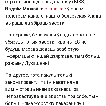
стратэгічных даследаванняў (BISS)
Вадзім Мажэйка
разважае
ў сваім
тэлеграм-канале, нашто беларуская ўлада
вырашыла збіраць звесткі.
Па-першае, беларускія ўлады проста не
збяруць гэтыя звесткі: краіны ЕС не
будуць масава даваць асабістую
інфармацыю іншай дзяржаве, тым больш
рэжыму Лукашэнкі.
Па-другое, гэта пакуль толькі
законапраект, і па ім нават няма
адміністрацыйнай адказнасці за
непрадастаўленне звестак пра сябе, тым
больш няма жорсткіх пакаранняў і