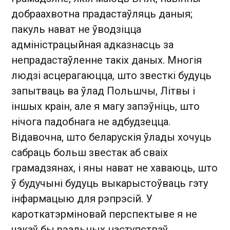
добраахвотна прадастаўляць даныя;
пакуль нават не ўводзіцца
адміністрацыйная адказнасць за
непрадастаўленне такіх даных. Многія
людзі асцерагаюцца, што звесткі будуць
запытваць ва ўлад Польшчы, Літвы і
іншых краін, але я магу запэўніць, што
нічога падобнага не адбудзецца.
Відавочна, што беларускія ўлады хочуць
сабраць больш звестак аб сваіх
грамадзянах, і яны нават не хаваюць, што
ў будучыні будуць выкарыстоўваць гэту
інфармацыю для рэпрэсій. У
кароткатэрміновай перспектыве я не
чакаў бы рэальных наступстваў.