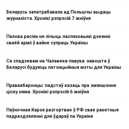
Беларусь запатрабавала ад Польшчы выдаць
журналіста. Хронікі рэпрэсій 7 жніўня
Палова расіян не лічыць паспяховымі дзеянні
сваёй арміі ў вайне супраць Украіны
Са спадзевам на Чалавека-павука: навошта ў
Беларусі будуюць патэнцыйныя мэты для Украіны
Праваабаронцы: падстаў казаць пра змяншэнне
ціску няма. Хронікі рэпрэсій 6 жніўня
Паўночная Карэя разгортвае ў РФ свае ракетныя
падраздзяленні для ўдараў па Украіне