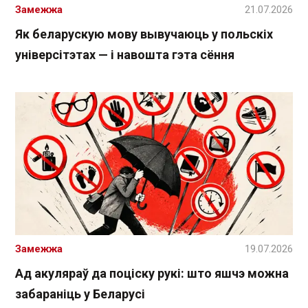
Замежжа
21.07.2026
Як беларускую мову вывучаюць у польскіх
універсітэтах — і навошта гэта сёння
Замежжа
19.07.2026
Ад акуляраў да поціску рукі: што яшчэ можна
забараніць у Беларусі