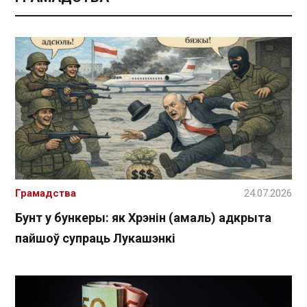
Грамадства
24.07.2026
Бунт у бункеры: як Хрэнін (амаль) адкрыта
пайшоў супраць Лукашэнкі