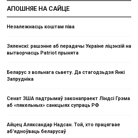
АПОШНЯЕ НА САЙЦЕ
Незалежнасць коштам піва
Зяленскі: рашэнне аб перадачы Украіне ліцэнзій на
вытворчасць Patriot прынята
Беларус з вольнага сьвету. Да стагодзьдзя Янкі
Запрудніка
Сенат ЗША падтрымаў законапраект Ліндсі Грэма
аб «пякельных» санкцыях супраць РФ
Айцец Аляксандар Надсан. Той, хто працягвае
аб'ядноўваць беларусаў