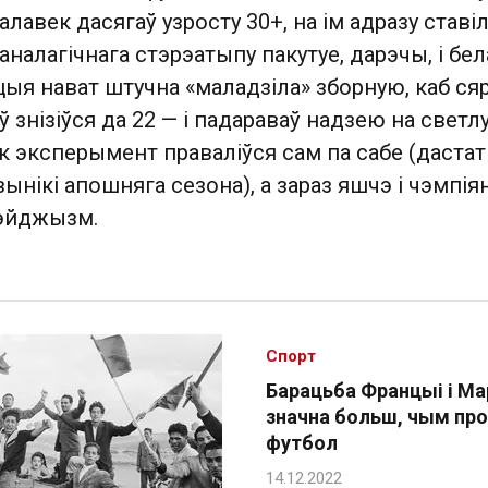
чалавек дасягаў узросту 30+, на ім адразу ставіл
аналагічнага стэрэатыпу пакутуе, дарэчы, і бел
ыя нават штучна «маладзіла» зборную, каб ся
ў знізіўся да 22 — і падараваў надзею на светл
к эксперымент праваліўся сам па сабе (даста
вынікі апошняга сезона), а зараз яшчэ і чэмпія
 эйджызм.
Спорт
Барацьба Францыі і Ма
значна больш, чым пр
футбол