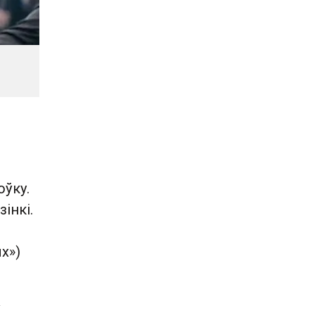
оўку.
інкі.
х»)
ў