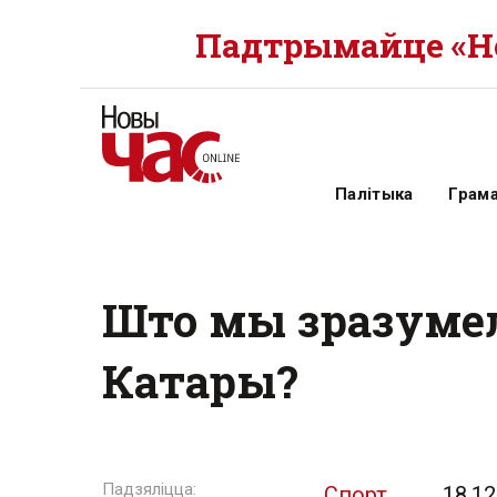
Падтрымайце «Но
Палітыка
Грам
Што мы зразумел
Катары?
Спорт
18.12