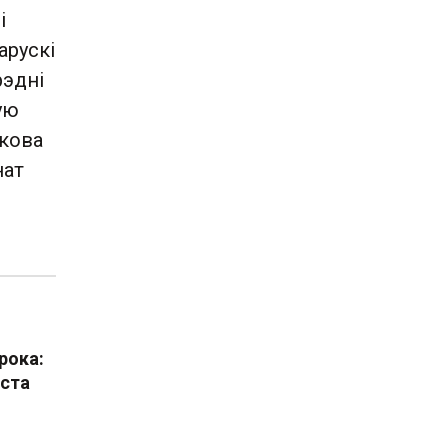
і
арускі
рэдні
ую
ткова
нат
рока:
оста