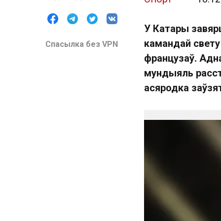
У Катары завя
камандай свету 
Спасылка без VPN
французаў. Адн
мундыяль расста
асяродка заўзя