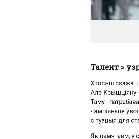
Талент >
узр
Хтосьці скажа, 
Але Крышціяну —
Таму і патрабава
чэмпіянаце ўвог
сітуацыя для с
Як памятаем, у 