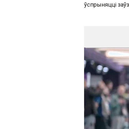
ўспрыняцці заўзя