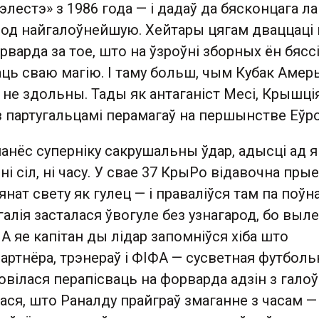
сэлестэ» з 1986 года — і дадаў да бясконцага л
род найгалоўнейшую. Хейтары цягам дваццаці 
варда за тое, што на ўзроўні зборных ён бяс
ь сваю магію. І таму больш, чым Кубак Амеры
 не здольны. Тады як антаганіст Месі, Крышці
з партугальцамі перамагаў на першынстве Еўр
нанёс суперніку сакрушальны ўдар, адысці ад я
ні сіл, ні часу. У свае 37 КрыРо відавочна пры
янат свету як гулец — і праваліўся там па поўн
галія засталася ўвогуле без узнагарод, бо выл
 А яе капітан ды лідар запомніўся хіба што
партнёра, трэнераў і ФІФА — сусветная футболь
ілася перапісваць на форварда адзін з галоў
ася, што Раналду прайграў змаганне з часам — 