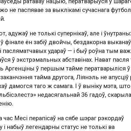
 заўсёды ратаваў нацыю, ператварыўся ў шараг
ўжо не паспявае за выклікамі сучаснага футбол
й.
т, адужаў не толькі супернікаў, але і ўнутраны
 ў фінале ён забіў двойчы, бездакорна выканаў
і пасляматчавых удараў — і быў роўна тым важ
аўся ў экстрэмальных абставінах. Нават пасля 
ць Аргенціны ў першым тайме ператварыліся ў 
 заканчэння тайма другога, Ліянэль не апусціў 
аў дамогся таго ж самага. І ў выніку мэта, што
льбісэлестэ» недасягальнай 36 гадоў, скарыл
енію.
а час Месі перапісаў на сябе шэраг рэкордаў
у і набыў легендарны статус не толькі ва