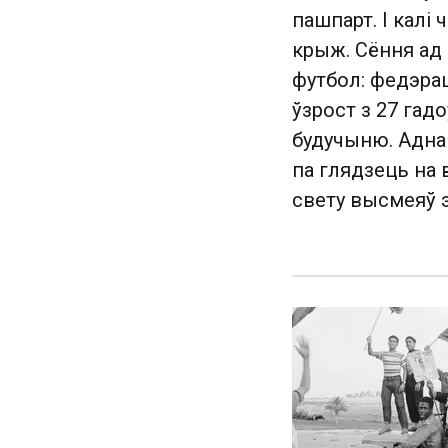
пашпарт. І калі 
крыж. Сёння ад 
футбол: федэрац
ўзрост з 27 гадо
будучыню. Адна
па глядзець на 
свету высмеяў