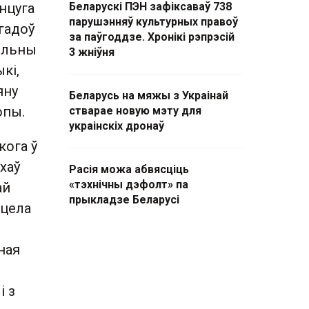
анцуга
Беларускі ПЭН зафіксаваў 738
парушэнняў культурных правоў
гадоў
за паўгоддзе. Хронікі рэпрэсій
сільны
3 жніўня
кі,
яну
Беларусь на мяжы з Украінай
опы.
стварае новую мэту для
украінскіх дронаў
кога ў
ехаў
Расія можа абвясціць
«тэхнічны дэфолт» па
ай
прыкладзе Беларусі
ецела
ная
і з