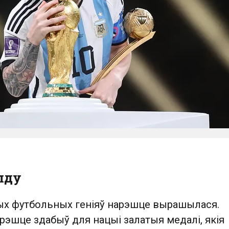
лду
ых футбольных геніяў нарэшце вырашылася.
рэшце здабыў для нацыі залатыя медалі, якія