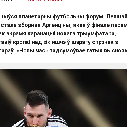
ршыўся планетарны футбольны форум. Лепша
стала зборная Аргенціны, якая ў фінале пера
ак акрамя каранацыі новага трыумфатара,
віў кропкі над «і» яшчэ ў шэрагу спрэчак з
тараў. «Новы час» падсумоўвае гэтыя выснов