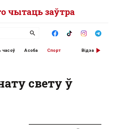
о чытаць заўтра
 часоў
Асоба
Спорт
Відэа
ату свету ў