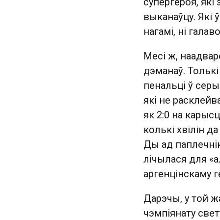
супергероя, які
выканаўцу. Які 
нагамі, ні галаво
Месі ж, наадваро
дэманаў. Толькі
пенальці ў серы
які не расклейв
як 2:0 на карыс
колькі хвілін да
Ды ад паплечнік
лічылася для «а
аргенцінскаму г
Дарэчы, у той ж
чэмпіянату свет