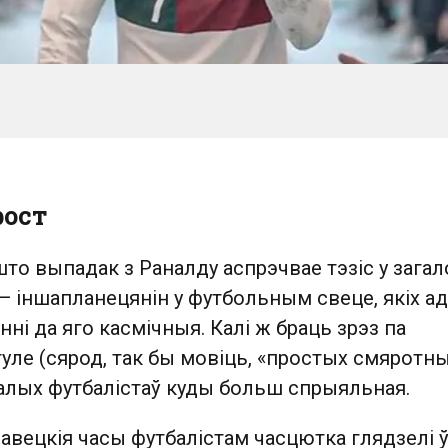
ост
што выпадак з Раналду аспрэчвае тэзіс у загал
 іншапланецянін у футбольным свеце, якіх адз
нні да яго касмічныя. Калі ж браць зрэз па
уле (сярод, так бы мовіць, «простых смяротны
талых футбалістаў куды больш спрыяльная.
савецкія часы футбалістам часцютка глядзелі 