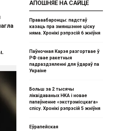
АПОШНЯЕ НА САЙЦЕ
й
Праваабаронцы: падстаў
магла
казаць пра змяншэнне ціску
няма. Хронікі рэпрэсій 6 жніўня
ы.
Паўночная Карэя разгортвае ў
РФ свае ракетныя
падраздзяленні для ўдараў па
Украіне
Больш за 2 тысячы
ліквідаваных НКА і новае
папаўненне «экстрэмісцкага»
спісу. Хронікі рэпрэсій 5 жніўня
Еўрапейская