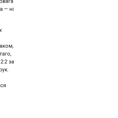
овага
а — ні
х
аком,
таго,
2:2 за
рук.
ася