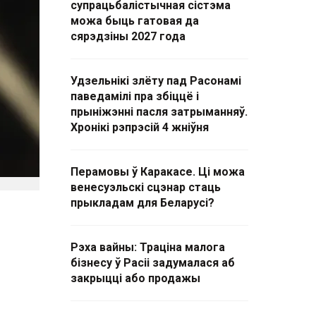
супрацьбалістычная сістэма
можа быць гатовая да
сярэдзіны 2027 года
Удзельнікі злёту пад Расонамі
паведамілі пра збіццё і
прыніжэнні пасля затрыманняў.
Хронікі рэпрэсій 4 жніўня
Перамовы ў Каракасе. Ці можа
венесуэльскі сцэнар стаць
прыкладам для Беларусі?
Рэха вайны: Траціна малога
бізнесу ў Расіі задумалася аб
закрыцці або продажы