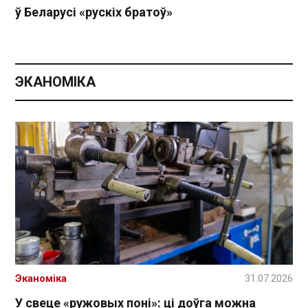
ў Беларусі «рускіх братоў»
ЭКАНОМІКА
Эканоміка
31.07.2026
У свеце «ружовых поні»: ці доўга можна