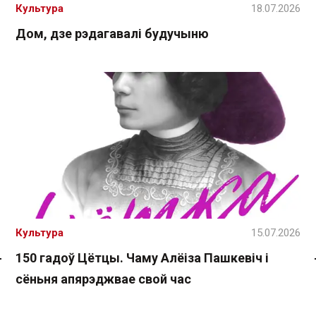
Культура
18.07.2026
Дом, дзе рэдагавалі будучыню
Культура
15.07.2026
150 гадоў Цётцы. Чаму Алёіза Пашкевіч і
Спасылка без VPN
сёньня апярэджвае свой час