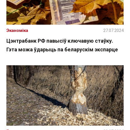
Эканоміка
27.07.2024
Цэнтрабанк РФ павысіў ключавую стаўку.
Гэта можа ўдарыць па беларускім экспарце