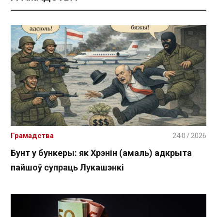
Грамадства
24.07.2026
Бунт у бункеры: як Хрэнін (амаль) адкрыта
пайшоў супраць Лукашэнкі