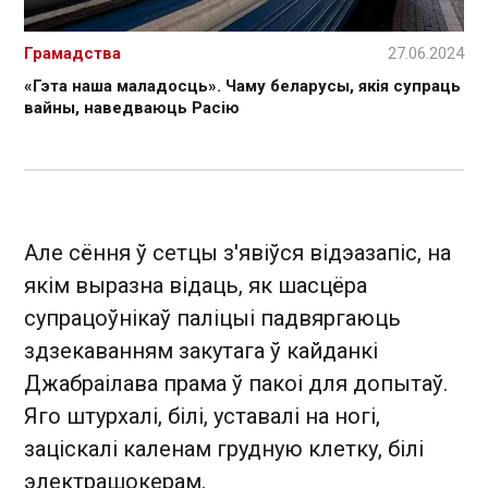
Грамадства
27.06.2024
«Гэта наша маладосць». Чаму беларусы, якія супраць
вайны, наведваюць Расію
Але сёння ў сетцы з'явіўся відэазапіс, на
якім выразна відаць, як шасцёра
супрацоўнікаў паліцыі падвяргаюць
здзекаванням закутага ў кайданкі
Джабраілава прама ў пакоі для допытаў.
Яго штурхалі, білі, уставалі на ногі,
заціскалі каленам грудную клетку, білі
электрашокерам.