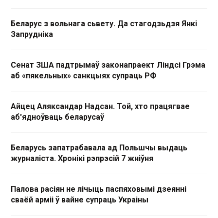
Беларус з вольнага сьвету. Да стагодзьдзя Янкі
Запрудніка
Сенат ЗША падтрымаў законапраект Ліндсі Грэма
аб «пякельных» санкцыях супраць РФ
Айцец Аляксандар Надсан. Той, хто працягвае
аб'ядноўваць беларусаў
Беларусь запатрабавала ад Польшчы выдаць
журналіста. Хронікі рэпрэсій 7 жніўня
Палова расіян не лічыць паспяховымі дзеянні
сваёй арміі ў вайне супраць Украіны