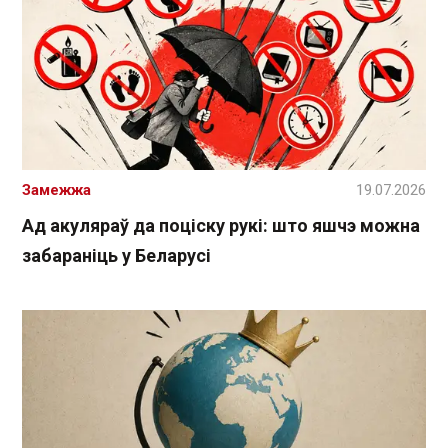
Замежжа
19.07.2026
Ад акуляраў да поціску рукі: што яшчэ можна
забараніць у Беларусі