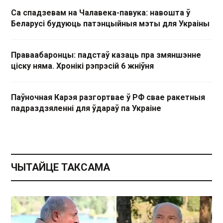
Са спадзевам на Чалавека-павука: навошта ў
Беларусі будуюць патэнцыйныя мэты для Украіны
Праваабаронцы: падстаў казаць пра змяншэнне
ціску няма. Хронікі рэпрэсій 6 жніўня
Паўночная Карэя разгортвае ў РФ свае ракетныя
падраздзяленні для ўдараў па Украіне
ЧЫТАЙЦЕ ТАКСАМА