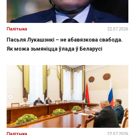
Палітыка
22.07.2026
Пасьля Лукашэнкі – не абавязкова свабода.
Як можа зьмяніцца ўлада ў Беларусі
Палітыка
22.07.2026