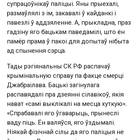
супрацоўнікаў паліцыі. Яны прыехалі,
размаўлялі з ім, закавалі ў кайданкі і
павезлі ў аддзяленне. А, прыкладна, праз
гадзіну яго бацькам паведамілі, што ён
памёр прама ў пакоі для допытаў нібыта
ад спынення сэрца.
Тады рэгіянальны СК РФ распачаў
крымінальную справу па факце смерці
Джабраілава. Бацькі загінулага
распавядалі пра дзеянні сілавікоў, якія
нават «самі выклікалі на месца хуткую».
«Спрабавалі яго ўгаварыць, прынеслі
ваду піць. Ён валяўся, яго ўздымалі.
Ніякай фізічнай сілы да яго паліцыя не