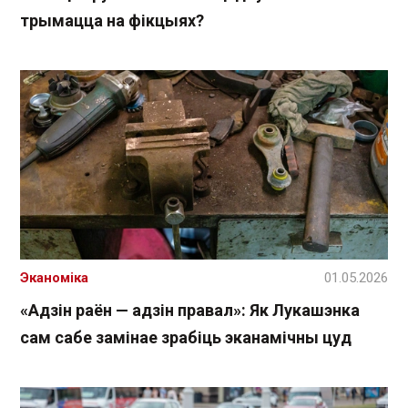
трымацца на фікцыях?
Эканоміка
01.05.2026
«Адзін раён — адзін правал»: Як Лукашэнка
сам сабе замінае зрабіць эканамічны цуд