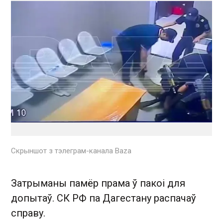
Скрыншот з тэлеграм-канала Baza
Затрыманы памёр прама ў пакоі для
допытаў. СК РФ па Дагестану распачаў
справу.