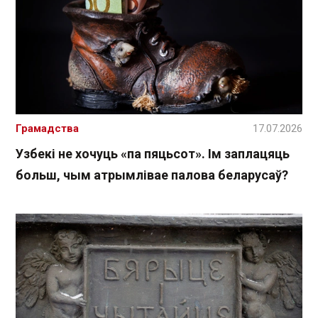
Грамадства
17.07.2026
Узбекі не хочуць «па пяцьсот». Ім заплацяць
больш, чым атрымлівае палова беларусаў?