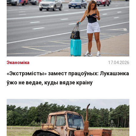
Эканоміка
17.04.2026
«Экстрэмісты» замест працоўных: Лукашэнка
ўжо не ведае, куды вядзе краіну