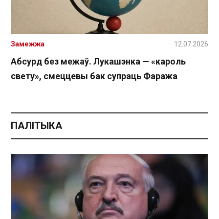
Замежжа
12.07.2026
Абсурд без межаў. Лукашэнка — «кароль
свету», смеццевы бак супраць Фаража
ПАЛІТЫКА