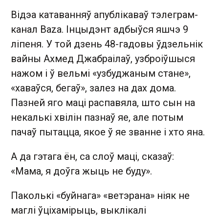
Відэа катаванняў апублікаваў тэлеграм-
канал Baza. Інцыдэнт адбыўся яшчэ 9
ліпеня. У той дзень 48-гадовы ўдзельнік
вайны Ахмед Джабраілаў, узброіўшыся
нажом і ў вельмі «узбуджаным стане»,
«хаваўся, бегаў», залез на дах дома.
Пазней яго маці распавяла, што сын на
некалькі хвілін пазнаў яе, але потым
пачаў пытацца, якое ў яе званне і хто яна.
А да гэтага ён, са слоў маці, сказаў:
«Мама, я доўга жыць не буду».
Паколькі «буйнага» «ветэрана» ніяк не
маглі ўціхамірыць, выклікалі