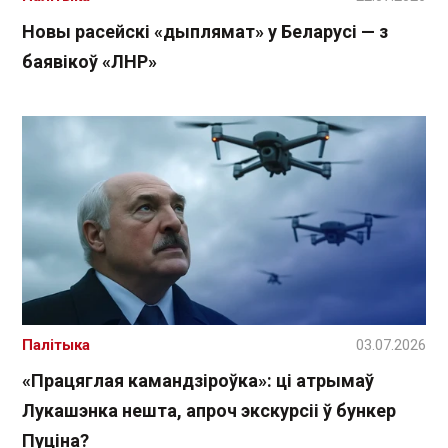
Новы расейскі «дыплямат» у Беларусі — з
баявікоў «ЛНР»
Палітыка
03.07.2026
«Працяглая камандзіроўка»: ці атрымаў
Лукашэнка нешта, апроч экскурсіі ў бункер
Пуціна?