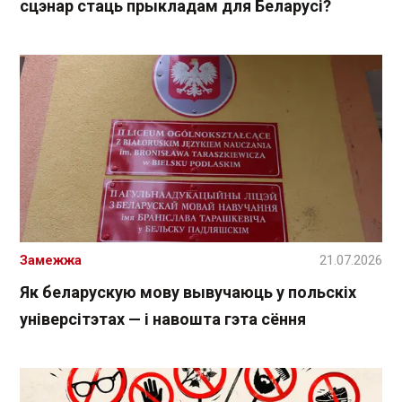
сцэнар стаць прыкладам для Беларусі?
Замежжа
21.07.2026
Як беларускую мову вывучаюць у польскіх
універсітэтах — і навошта гэта сёння