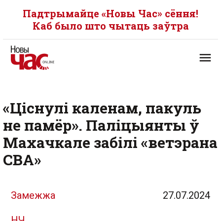
Падтрымайце «Новы Час» сёння!
Каб было што чытаць заўтра
«Ціснулі каленам, пакуль
не памёр». Паліцыянты ў
Махачкале забілі «ветэрана
СВА»
Замежжа
27.07.2024
НЧ