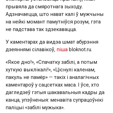
прывяла да смяротнага зыходу.
Адзначаецца, што нават калі ў мужчыны
на нейкі момант памутніўся розум, гэта
не падстава так здзекавацца.
У каментарах да видэа шмат абурэння
дзеяннямі сілавікоў,
піша
bloknot.ru.
«Якое дно!», «Спачатку забілі, а потым
хуткую выклікалі!», «Ціснулі каленам,
пакуль не памёр» — такіх і аналагічных
каментароў у сацсетках маса. І ўсе, хто
дагледзеў гэтыя шакавальныя кадры да
канца, упэўненыя: менавіта супрацоўнікі
паліцыі «забілі мужыка».