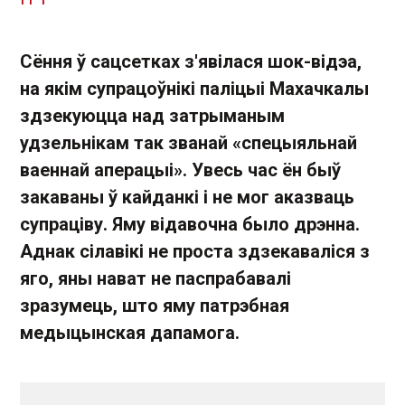
Сёння ў сацсетках з'явілася шок-відэа,
на якім супрацоўнікі паліцыі Махачкалы
здзекуюцца над затрыманым
удзельнікам так званай «спецыяльнай
ваеннай аперацыі». Увесь час ён быў
закаваны ў кайданкі і не мог аказваць
супраціву. Яму відавочна было дрэнна.
Аднак сілавікі не проста здзекаваліся з
яго, яны нават не паспрабавалі
зразумець, што яму патрэбная
медыцынская дапамога.