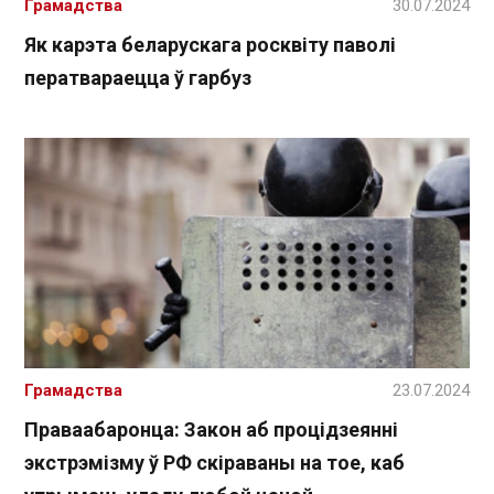
Грамадства
30.07.2024
Як карэта беларускага росквіту паволі
ператвараецца ў гарбуз
Грамадства
23.07.2024
Праваабаронца: Закон аб процідзеянні
экстрэмізму ў РФ скіраваны на тое, каб