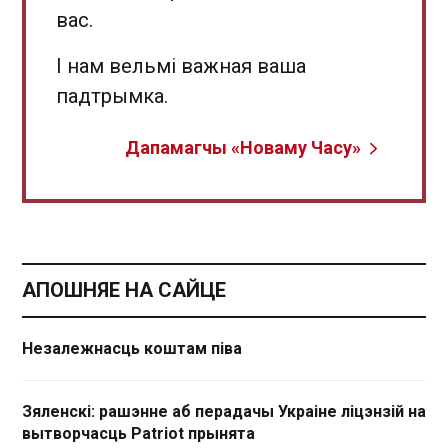
вас.
І нам вельмі важная ваша
падтрымка.
Дапамагчы «Новаму Часу»
АПОШНЯЕ НА САЙЦЕ
Незалежнасць коштам піва
Зяленскі: рашэнне аб перадачы Украіне ліцэнзій на
вытворчасць Patriot прынята