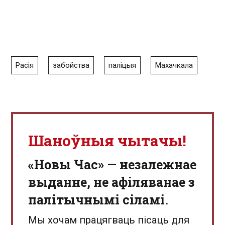
Расія
забойства
паліцыя
Махачкала
Шаноўныя чытачы!
«Новы Час» — незалежнае
выданне, не афіляванае з
палітычнымі сіламі.
Мы хочам працягваць пісаць для