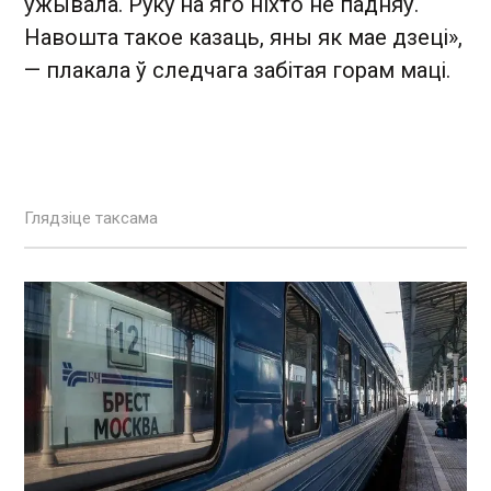
ўжывала. Руку на яго ніхто не падняў.
Навошта такое казаць, яны як мае дзеці»,
— плакала ў следчага забітая горам маці.
Глядзіце таксама