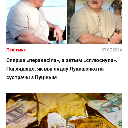
Палітыка
27.07.2024
Спярша «перакасіла», а затым «сплюснула».
Паглядзіце, як выглядаў Лукашэнка на
сустрэчы з Пуціным