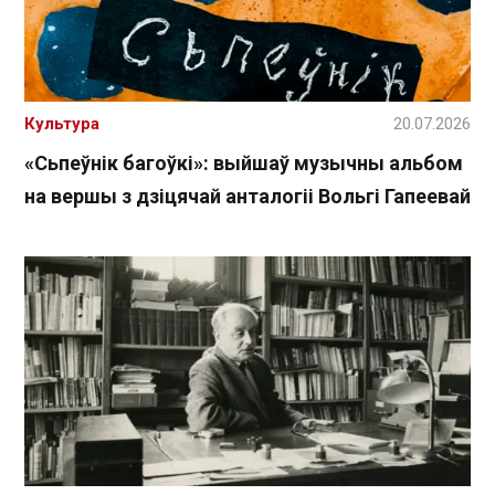
Культура
20.07.2026
«Сьпеўнік багоўкі»: выйшаў музычны альбом
на вершы з дзіцячай анталогіі Вольгі Гапеевай