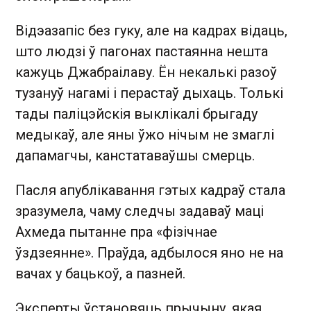
Відэазапіс без гуку, але на кадрах відаць,
што людзі ў пагонах пастаянна нешта
кажуць Джабраілаву. Ён некалькі разоў
тузануў нагамі і перастаў дыхаць. Толькі
тады паліцэйскія выклікалі брыгаду
медыкаў, але яны ўжо нічым не змаглі
дапамагчы, канстатаваўшы смерць.
Пасля апублікавання гэтых кадраў стала
зразумела, чаму следчы задаваў маці
Ахмеда пытанне пра «фізічнае
ўздзеянне». Праўда, адбылося яно не на
вачах у бацькоў, а пазней.
Эксперты ўстановяць прычыну, якая