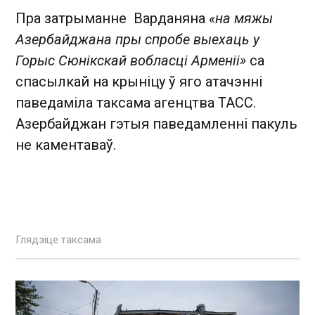
Пра затрыманне Варданяна
«на мяжы
Азербайджана пры спробе выехаць у
Горыс Сюнікскай вобласці Арменіі»
са
спасылкай на крыніцу ў яго атачэнні
паведаміла таксама агенцтва ТАСС.
Азербайджан гэтыя паведамленні пакуль
не каментаваў.
Глядзіце таксама