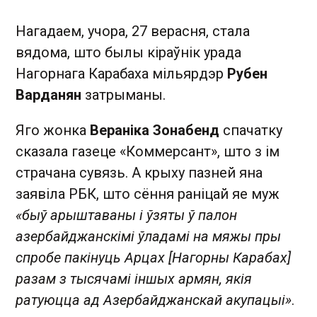
Нагадаем, учора, 27 верасня, стала
вядома, што былы кіраўнік урада
Нагорнага Карабаха мільярдэр
Рубен
Варданян
затрыманы.
Яго жонка
Вераніка Зонабенд
спачатку
сказала газеце «Коммерсант», што з ім
страчана сувязь. А крыху пазней яна
заявіла РБК, што сёння раніцай яе муж
«быў арыштаваны і ўзяты ў палон
азербайджанскімі ўладамі на мяжы пры
спробе пакінуць Арцах [Нагорны Карабах]
разам з тысячамі іншых армян, якія
ратуюцца ад Азербайджанскай акупацыі»
.