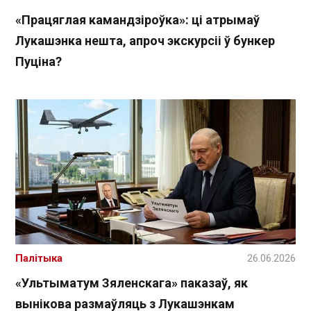
«Працяглая камандзіроўка»: ці атрымаў
Лукашэнка нешта, апроч экскурсіі ў бункер
Пуціна?
Палітыка
26.06.2026
«Ультыматум Зяленскага» паказаў, як
вынікова размаўляць з Лукашэнкам