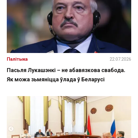
Палітыка
22.07.2026
Пасьля Лукашэнкі – не абавязкова свабода.
Як можа зьмяніцца ўлада ў Беларусі