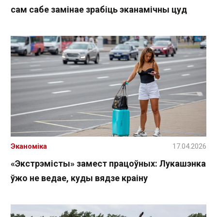
сам сабе замінае зрабіць эканамічны цуд
Эканоміка
17.04.2026
«Экстрэмісты» замест працоўных: Лукашэнка
ўжо не ведае, куды вядзе краіну