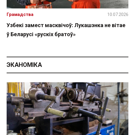
Грамадства
10.07.2026
Узбекі замест масквічоў: Лукашэнка не вітае
ў Беларусі «рускіх братоў»
ЭКАНОМІКА