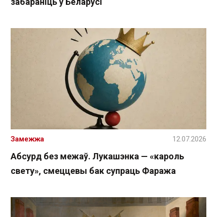
забараніць у Беларусі
Замежжа
12.07.2026
Абсурд без межаў. Лукашэнка — «кароль
свету», смеццевы бак супраць Фаража