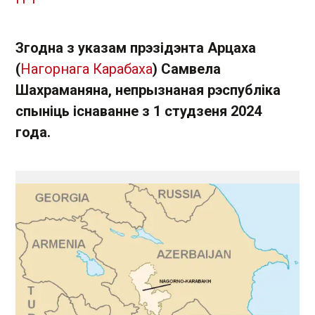
Згодна з указам прэзідэнта Арцаха
(
Нагорнага Карабаха
) Самвела
Шахраманяна, непрызнаная рэспубліка
спыніць існаванне з 1 студзеня 2024
года.