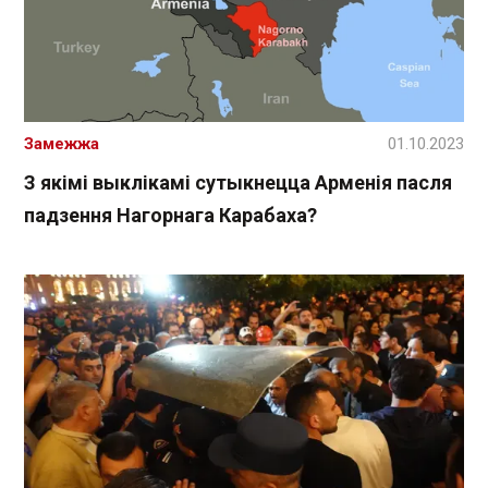
Замежжа
01.10.2023
З якімі выклікамі сутыкнецца Арменія пасля
падзення Нагорнага Карабаха?