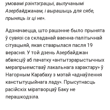
умовамі рэінтэграцыі, вылучанымі
Азербайджанам, і вырашыць для сябе,
прыняць іх ці не».
Адзначаецца, што рашэнне было прынята
ў сувязі са складанай ваенна-палітычнай
сітуацыяй, якая стварылася пасля 19
верасня. У той дзень Азербайджан
абвясціў аб пачатку «антытэрарыстычных
мерапрыемстваў лакальнага характару» ў
Нагорным Карабаху з мэтай «аднаўлення
канстытуцыйнага ладу». Прысутнасць
расійскіх міратворцаў Баку не
перашкодзіла.