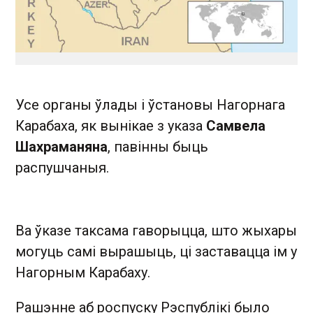
Усе органы ўлады і ўстановы Нагорнага
Карабаха, як вынікае з указа
Самвела
Шахраманяна
, павінны быць
распушчаныя.
Ва ўказе таксама гаворыцца, што жыхары
могуць самі вырашыць, ці заставацца ім у
Нагорным Карабаху.
Рашэнне аб роспуску Рэспублікі было