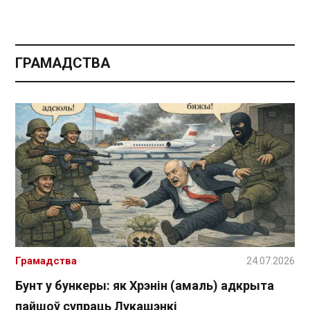
ГРАМАДСТВА
Грамадства
24.07.2026
Бунт у бункеры: як Хрэнін (амаль) адкрыта
пайшоў супраць Лукашэнкі