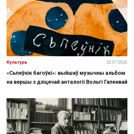
Культура
20.07.2026
«Сьпеўнік багоўкі»: выйшаў музычны альбом
на вершы з дзіцячай анталогіі Вольгі Гапеевай