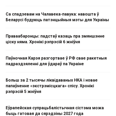
Са спадзевам на Чалавека-павука: навошта ў
Беларусі будуюць патэнцыйныя мэты для Украіны
Праваабаронцы: падстаў казаць пра змяншэнне
ціску няма. Хронікі рэпрэсій 6 жніўня
Паўночная Карэя разгортвае ў РФ свае ракетныя
падраздзяленні для ўдараў па Украіне
Больш за 2 тысячы ліквідаваных НКА і новае
папаўненне «экстрэмісцкага» спісу. Хронікі
рэпрэсій 5 жніўня
Еўрапейская супрацьбалістычная сістэма можа
быць гатовая да сярэдзіны 2027 года