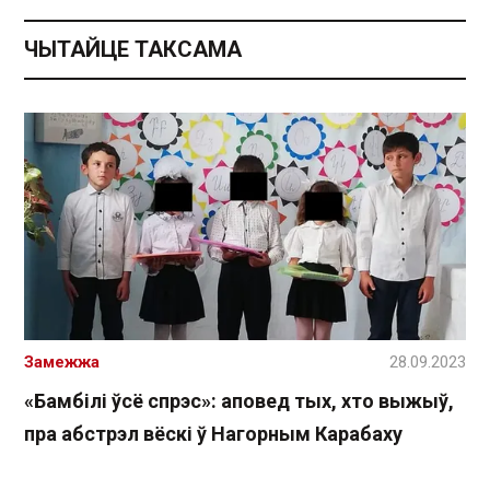
ЧЫТАЙЦЕ ТАКСАМА
Замежжа
28.09.2023
«Бамбілі ўсё спрэс»: аповед тых, хто выжыў,
пра абстрэл вёскі ў Нагорным Карабаху