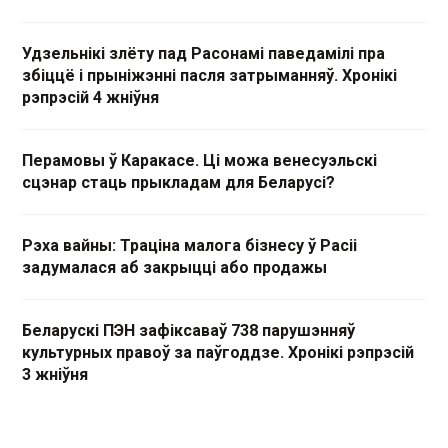
Удзельнікі злёту пад Расонамі паведамілі пра
збіццё і прыніжэнні пасля затрыманняў. Хронікі
рэпрэсій 4 жніўня
Перамовы ў Каракасе. Ці можа венесуэльскі
сцэнар стаць прыкладам для Беларусі?
Рэха вайны: Траціна малога бізнесу ў Расіі
задумалася аб закрыцці або продажы
Беларускі ПЭН зафіксаваў 738 парушэнняў
культурных правоў за паўгоддзе. Хронікі рэпрэсій
3 жніўня