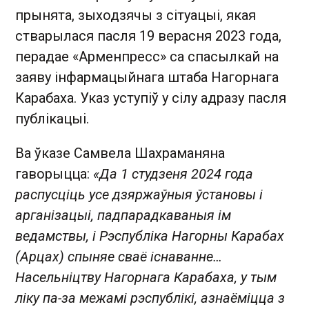
прынята, зыходзячы з сітуацыі, якая
стварылася пасля 19 верасня 2023 года,
перадае «Арменпресс» са спасылкай на
заяву інфармацыйнага штаба Нагорнага
Карабаха. Указ уступіў у сілу адразу пасля
публікацыі.
Ва ўказе Самвела Шахраманяна
гаворыцца:
«Да 1 студзеня 2024 года
распусціць усе дзяржаўныя ўстановы і
арганізацыі, падпарадкаваныя ім
ведамствы, і Рэспубліка Нагорны Карабах
(Арцах) спыняе сваё існаванне…
Насельніцтву Нагорнага Карабаха, у тым
ліку па-за межамі рэспублікі, азнаёміцца з