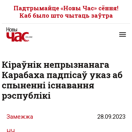
Падтрымайце «Новы Час» сёння!
Каб было што чытаць заўтра
Кіраўнік непрызнанага
Карабаха падпісаў указ аб
спыненні існавання
рэспублікі
Замежжа
28.09.2023
НЧ