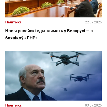
Палітыка
22.07.2026
Новы расейскі «дыплямат» у Беларусі — з
баявікоў «ЛНР»
Палітыка
03.07.2026