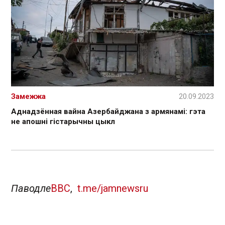
Замежжа
20.09.2023
Аднадзённая вайна Азербайджана з армянамі: гэта
не апошні гістарычны цыкл
Паводле
ВВС
,
t.me/jamnewsru