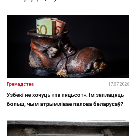
Грамадства
17.07.2026
Узбекі не хочуць «па пяцьсот». Ім заплацяць
больш, чым атрымлівае палова беларусаў?