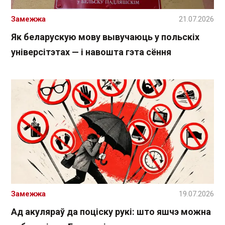
Замежжа
21.07.2026
Як беларускую мову вывучаюць у польскіх
універсітэтах — і навошта гэта сёння
Замежжа
19.07.2026
Ад акуляраў да поціску рукі: што яшчэ можна