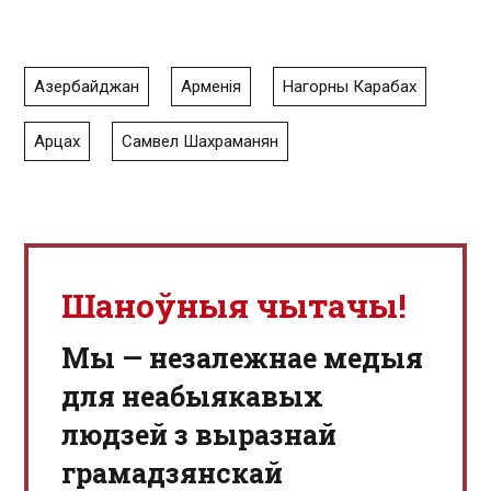
Азербайджан
Арменія
Нагорны Карабах
Арцах
Самвел Шахраманян
Шаноўныя чытачы!
Мы — незалежнае медыя
для неабыякавых
людзей з выразнай
грамадзянскай