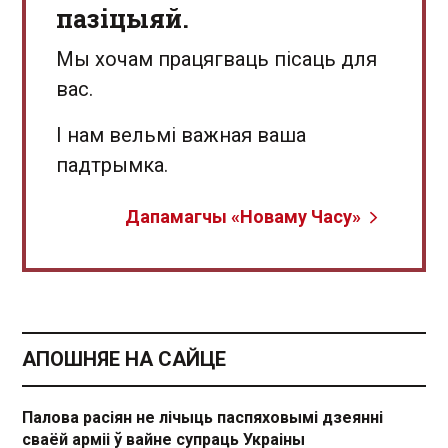
пазіцыяй.
Мы хочам працягваць пісаць для
вас.
І нам вельмі важная ваша
падтрымка.
Дапамагчы «Новаму Часу»
АПОШНЯЕ НА САЙЦЕ
Палова расіян не лічыць паспяховымі дзеянні
сваёй арміі ў вайне супраць Украіны