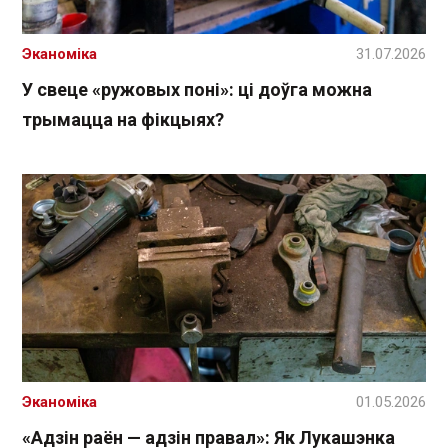
Эканоміка
31.07.2026
У свеце «ружовых поні»: ці доўга можна
трымацца на фікцыях?
Эканоміка
01.05.2026
«Адзін раён — адзін правал»: Як Лукашэнка