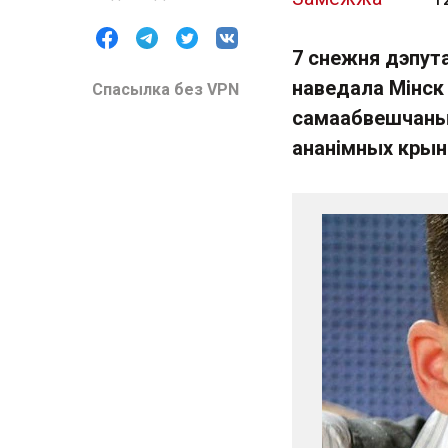
7 снежня дэпут
наведала Мінск 
Спасылка без VPN
самаабвешчаных
ананімных крын