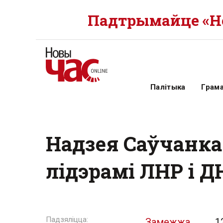
Падтрымайце «Но
Палітыка
Грам
Надзея Саўчанка
лідэрамі ЛНР і Д
Замежжа
1