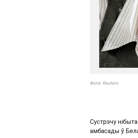
Фота: Reuters
Сустрэчу нібыта
амбасады ў Бела