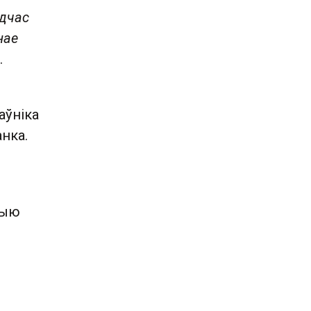
адчас
нае
.
аўніка
нка.
рыю