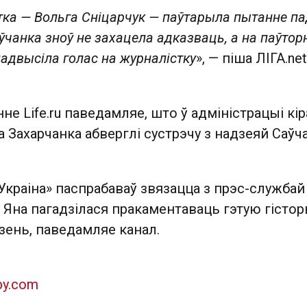
тка — Вольга Сніцарчук — паўтарыла пытанне п
ўчанка зноў не захацела адказваць, а на паўтор
падвысіла голас на журналістку
», — піша ЛІГА.net
не Life.ru паведамляе, што ў адміністрацыі кір
Захарчанка абверглі сустрэчу з надзеяй Саўча
Украіна» паспрабаваў звязацца з прэс-службай
 Яна пагадзілася пракаментаваць гэтую гісто
зень, паведамляе канал.
by.com