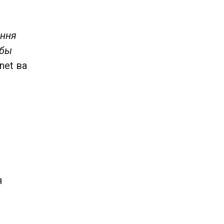
эння
 бы
.net ва
я