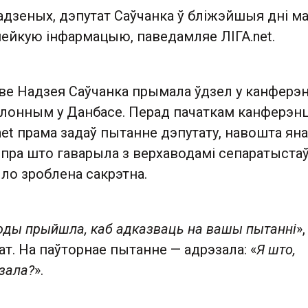
адзеных, дэпутат Саўчанка ў бліжэйшыя дні м
нейкую інфармацыю, паведамляе ЛІГА.net.
ве Надзея Саўчанка прымала ўдзел у канферэн
лонным у Данбасе. Перад пачаткам канферэн
net прама задаў пытанне дэпутату, навошта яна
, пра што гаварыла з верхаводамі сепаратыстаў,
ыло зроблена сакрэтна.
сюды прыйшла, каб адказваць на вашы пытанні
»,
ат. На паўторнае пытанне — адрэзала: «
Я што,
зала?
».