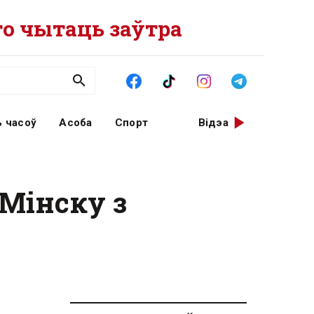
о чытаць заўтра
 часоў
Асоба
Спорт
Відэа
 Мінску з