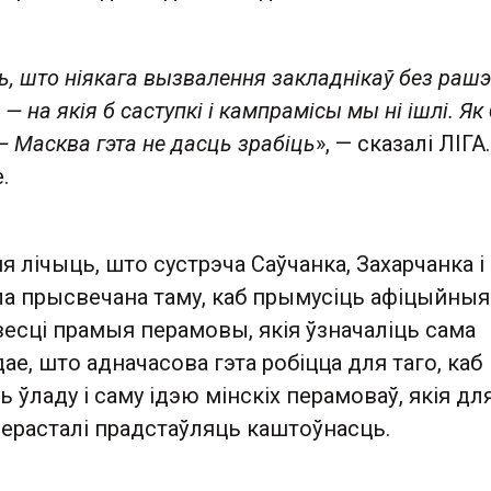
ь, што ніякага вызвалення закладнікаў без раш
— на якія б саступкі і кампрамісы мы ні ішлі. Як
— Масква гэта не дасць зрабіць
», — сказалі ЛІГА
.
 лічыць, што сустрэча Саўчанка, Захарчанка і
ла прысвечана таму, каб прымусіць афіцыйныя
есці прамыя перамовы, якія ўзначаліць сама
дае, што адначасова гэта робіцца для таго, каб
ўладу і саму ідэю мінскіх перамоваў, якія дл
ерасталі прадстаўляць каштоўнасць.