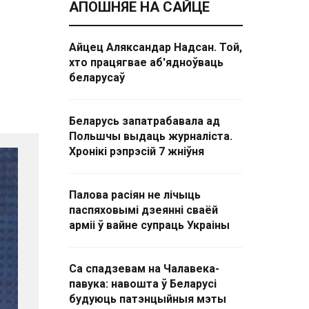
АПОШНЯЕ НА САЙЦЕ
Айцец Аляксандар Надсан. Той,
хто працягвае аб'ядноўваць
беларусаў
Беларусь запатрабавала ад
Польшчы выдаць журналіста.
Хронікі рэпрэсій 7 жніўня
Палова расіян не лічыць
паспяховымі дзеянні сваёй
арміі ў вайне супраць Украіны
Са спадзевам на Чалавека-
павука: навошта ў Беларусі
будуюць патэнцыйныя мэты