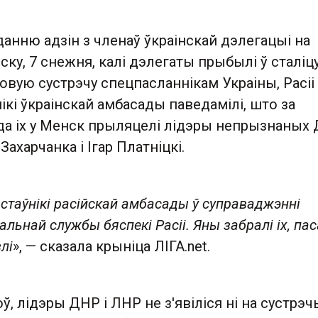
анню адзін з членаў ўкраінскай дэлегацыі на
ску, 7 снежня, калі дэлегаты прыбылі ў сталіц
говую сустрэчу спецпасланнікам Украіны, Расіі 
ікі ўкраінскай амбасады паведамілі, што за
 да іх у Менск прыляцелі лідэры непрызнаных 
ахарчанка і Ігар Платніцкі.
дстаўнікі расійскай амбасады ў суправаджэнні
ьнай службы бяспекі Расіі. Яны забралі іх, пас
лі
», — сказала крыніца ЛІГА.net.
ў, лідэры ДНР і ЛНР не з'явіліся ні на сустрэч