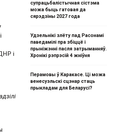
супрацьбалістычная сістэма
можа быць гатовая да
сярэдзіны 2027 года
у
і
Удзельнікі злёту пад Расонамі
паведамілі пра збіццё і
прыніжэнні пасля затрыманняў.
ДНР і
Хронікі рэпрэсій 4 жніўня
Перамовы ў Каракасе. Ці можа
венесуэльскі сцэнар стаць
прыкладам для Беларусі?
адзілі
ы