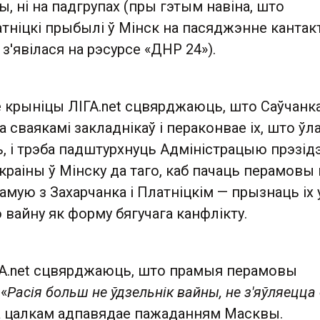
ы, ні на падгрупах (пры гэтым навіна, што
атніцкі прыбылі ў Мінск на пасяджэнне кантак
з'явілася на рэсурсе «ДНР 24»).
 крыніцы ЛІГА.net сцвярджаюць, што Саўчанк
а сваякамі закладнікаў і пераконвае іх, што ў
ь, і трэба падштурхнуць Адміністрацыю прэзідэ
краіны ў Мінску да таго, каб пачаць перамовы 
амую з Захарчанка і Платніцкім — прызнаць іх 
 вайну як форму бягучага канфлікту.
А.net сцвярджаюць, што прамыя перамовы
«
Расія больш не ўдзельнік вайны, не з'яўляецца
эта цалкам адпавядае пажаданням Масквы.