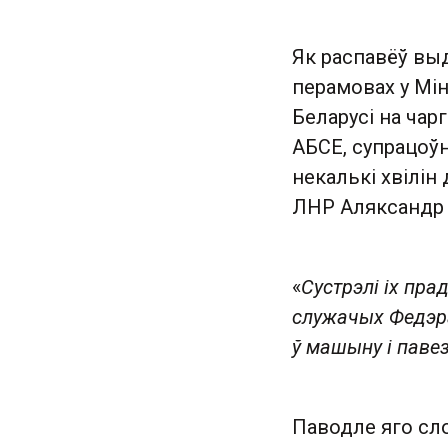
Як распавёў выд
перамовах у Мін
Беларусі на чар
АБСЕ, супрацоўн
некалькі хвілін
ЛНР Аляксандр З
«
Сустрэлі іх пра
служачых Федэрал
ў машыну і павез
Паводле яго сло