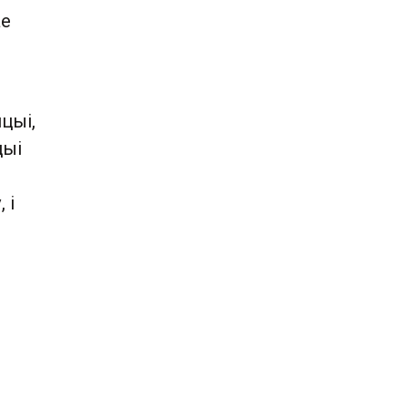
ае
цыі,
цыі
 і