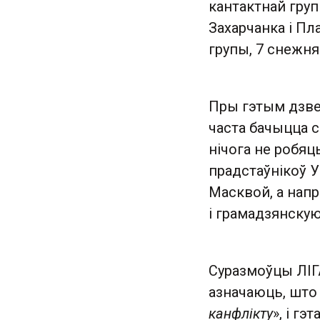
кантактнай груп
Захарчанка і Пл
групы, 7 снежня 
Пры гэтым дзве
часта бачыцца с
нічога не робяц
прадстаўнікоў У
Масквой, а напр
і грамадзянскую
Суразмоўцы ЛІГ
азначаюць, што 
канфлікту
», і г