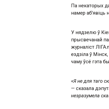
Па некаторых д
намер аб'явіць 
У нядзелю ў Кіе
прысвечанай па
журналіст ЛІГА.
ездзіла ў Мінск
чаму ўсё гэта б
«
Я не для таго 
— сказала дэпут
незразумела ска