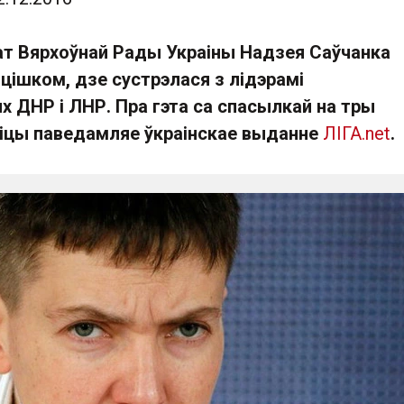
ат Вярхоўнай Рады Украіны Надзея Саўчанка
цішком, дзе сустрэлася з лідэрамі
 ДНР і ЛНР. Пра гэта са спасылкай на тры
іцы паведамляе ўкраінскае выданне
ЛІГА.net
.