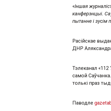
«
Іншая журналіс
канферэнцыі. Са
пытанне і зусім 
Расійскае выдан
ДНР Аляксандра 
Тэлеканал «112 
самой Саўчанка.
толькі праз тыд
Паводле
gazeta