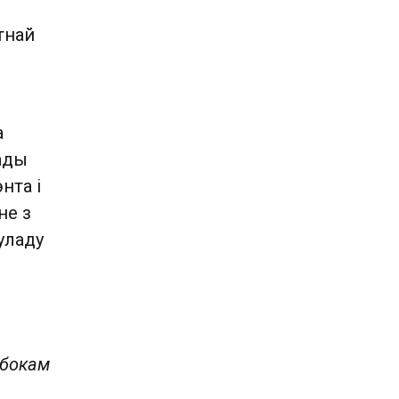
тнай
а
лады
нта і
не з
уладу
 бокам