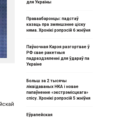
для Украіны
Праваабаронцы: падстаў
казаць пра змяншэнне ціску
няма. Хронікі рэпрэсій 6 жніўня
Паўночная Карэя разгортвае ў
РФ свае ракетныя
падраздзяленні для ўдараў па
Украіне
Больш за 2 тысячы
ліквідаваных НКА і новае
папаўненне «экстрэмісцкага»
спісу. Хронікі рэпрэсій 5 жніўня
ійскай
Еўрапейская