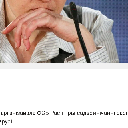
 арганізавала ФСБ Расіі пры садзейнічанні рас
русі.