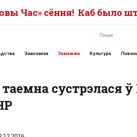
вы Час» сёння!
Каб было шт
адства
Эканоміка
Замежжа
Культура
Повязь
 таемна сустрэлася ў
НР
2.12.2016