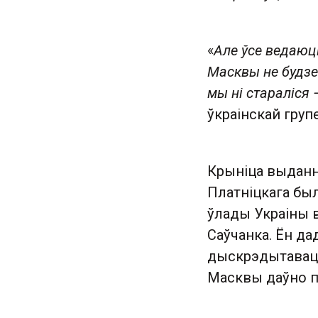
«
Але ўсе ведаюц
Масквы не будзе 
мы ні стараліся 
ўкраінскай групе
Крыніца выдання
Платніцкага бы
ўлады Украіны в
Саўчанка. Ён да
дыскрэдытаваць 
Масквы даўно п