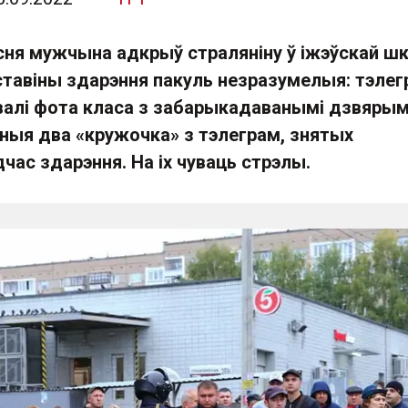
асня мужчына адкрыў страляніну ў іжэўскай ш
бставіны здарэння пакуль незразумелыя: тэлег
валі фота класа з забарыкадаванымі дзвярым
аныя два «кружочка» з тэлеграм, знятых
час здарэння. На іх чуваць стрэлы.