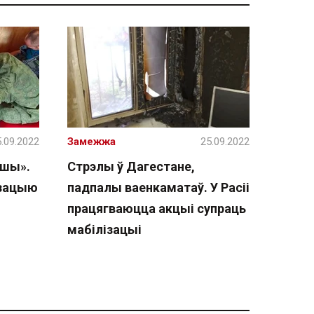
.09.2022
Замежжа
25.09.2022
ашы».
Стрэлы ў Дагестане,
ізацыю
падпалы ваенкаматаў. У Расіі
працягваюцца акцыі супраць
мабілізацыі