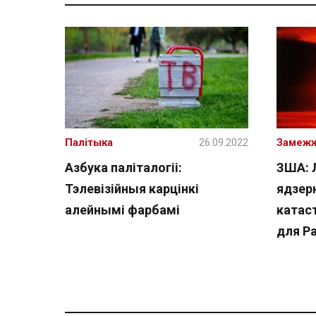
Палітыка
26.09.2022
Замеж
Азбука паліталогіі:
ЗША: 
Тэлевізійныя карцінкі
ядзер
алейнымі фарбамі
катас
для Ра