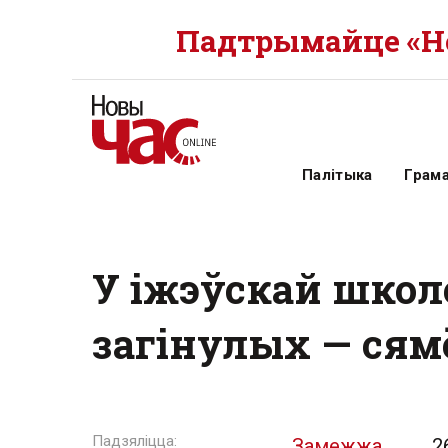
Падтрымайце «Но
Палітыка
Грам
У іжэўскай школе
загінулых — сямё
Замежжа
2