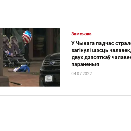
Замежжа
У Чыкага падчас страл
загінулі шэсць чалавек
двух дзясяткаў чалаве
параненыя