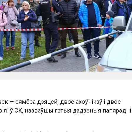
авек — сямёра дзяцей, двое ахоўнікаў і двое
явілі ў СК, назваўшы гэтыя дадзеныя папярэдні