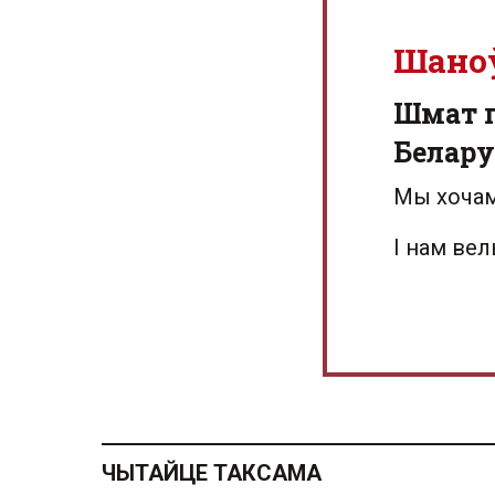
Шано
Шмат г
Белару
Мы хочам
І нам ве
ЧЫТАЙЦЕ ТАКСАМА