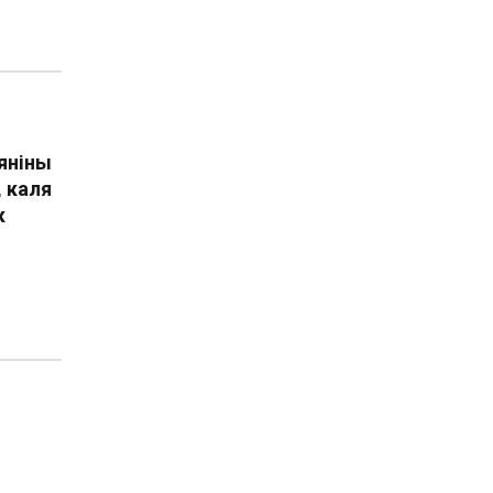
яніны
, каля
к