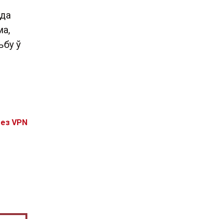
 да
ма,
ьбу ў
без VPN