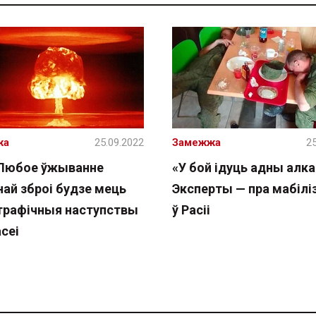
жа
25.09.2022
Замежжа
25
Любое ўжыванне
«У бой ідуць адны алк
най зброі будзе мець
Эксперты — пра мабіл
трафічныя наступствы
ў Расіі
сеі