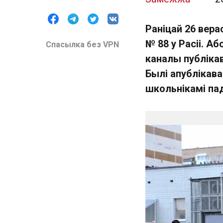
Раніцай 26 вер
№ 88 у Расіі. А
Спасылка без VPN
каналы публіка
Былі апублікав
школьнікамі пад