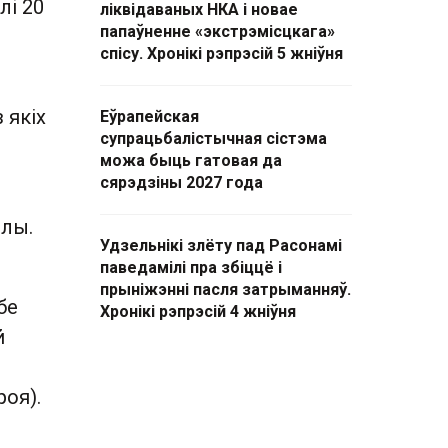
лі 20
ліквідаваных НКА і новае
папаўненне «экстрэмісцкага»
спісу. Хронікі рэпрэсій 5 жніўня
 якіх
Еўрапейская
супрацьбалістычная сістэма
можа быць гатовая да
сярэдзіны 2027 года
олы.
Удзельнікі злёту пад Расонамі
паведамілі пра збіццё і
прыніжэнні пасля затрыманняў.
бе
Хронікі рэпрэсій 4 жніўня
й
оя).