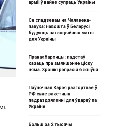
арміі ў вайне супраць Украіны
Са спадзевам на Чалавека-
павука: навошта ў Беларусі
будуюць патэнцыйныя мэты
для Украіны
Праваабаронцы: падстаў
казаць пра змяншэнне ціску
няма. Хронікі рэпрэсій 6 жніўня
Паўночная Карэя разгортвае ў
РФ свае ракетныя
падраздзяленні для ўдараў па
мі.
Украіне
Больш за 2 тысячы