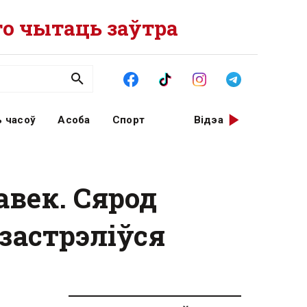
о чытаць заўтра
 часоў
Асоба
Спорт
Відэа
авек. Сярод
застрэліўся