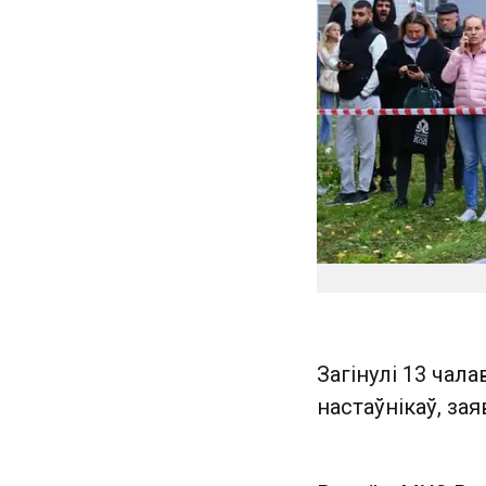
Загінулі 13 чал
настаўнікаў, за