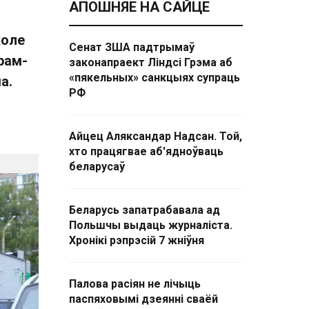
АПОШНЯЕ НА САЙЦЕ
коле
Сенат ЗША падтрымаў
рам-
законапраект Ліндсі Грэма аб
«пякельных» санкцыях супраць
а.
РФ
Айцец Аляксандар Надсан. Той,
хто працягвае аб'ядноўваць
беларусаў
Беларусь запатрабавала ад
Польшчы выдаць журналіста.
Хронікі рэпрэсій 7 жніўня
Палова расіян не лічыць
паспяховымі дзеянні сваёй