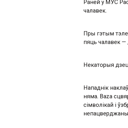
Раней у МУС Расі
чалавек.
Пры гэтым тэлег
пяць чалавек — 
Некаторыя дзец
Нападнік наклаў 
няма. Baza сцвя
сімволікай і ўз
непацверджаных