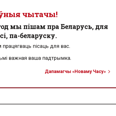
ўныя чытачы!
од мы пішам пра Беларусь, для
сі, па-беларуску.
 працягваць пісаць для вас.
льмі важная ваша падтрымка.
Дапамагчы «Новаму Часу»