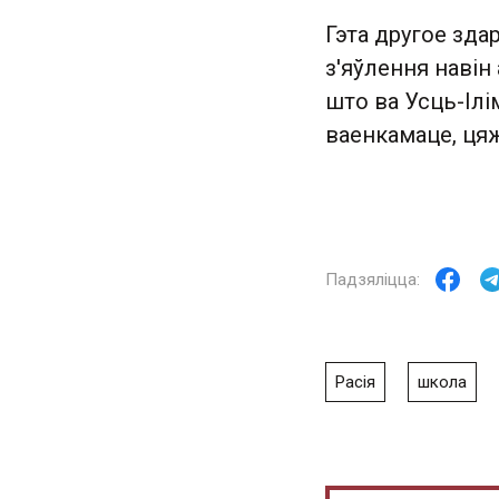
Гэта другое здар
з'яўлення навін
што ва Усць-Ілі
ваенкамаце, цяж
Расія
школа