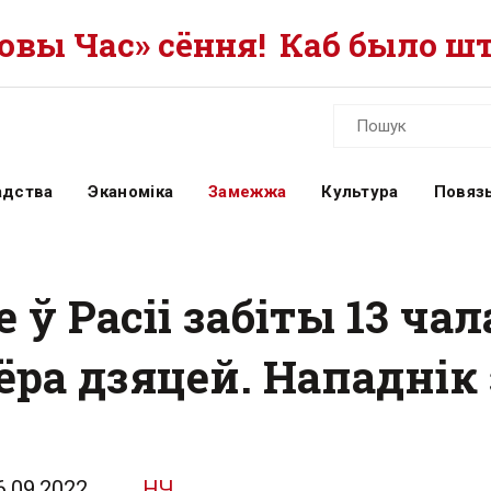
вы Час» сёння!
Каб было шт
адства
Эканоміка
Замежжа
Культура
Повязь
 ў Расіі забіты 13 чал
ра дзяцей. Нападнік 
6.09.2022
НЧ