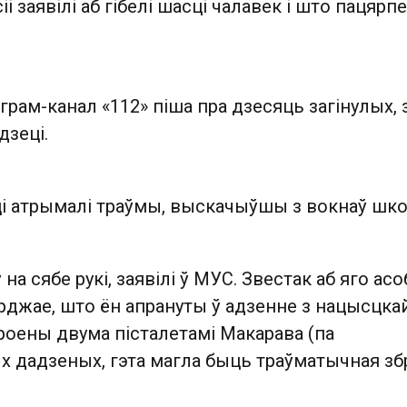
і заявілі аб гібелі шасці чалавек і што пацярпе
рам-канал «112» піша пра дзесяць загінулых, з
дзеці.
і атрымалі траўмы, выскачыўшы з вокнаў шк
на сябе рукі, заявілі ў МУС. Звестак аб яго асо
рджае, што ён апрануты ў адзенне з нацысцка
броены двума пісталетамі Макарава (па
 дадзеных, гэта магла быць траўматычная збр