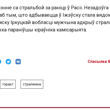
энне са стральбой за раніцу ў Расіі. Незадоўга
 аб тым, што адбываецца ў Іжэўску стала вядо
мску Іркуцкай вобласці мужчына адкрыў страл
ка параніўшы кіраўніка камісарыята.
Спасылка 
тэракт
страляніна