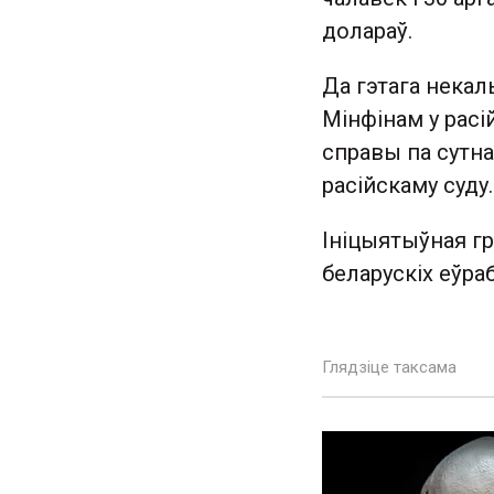
долараў.
Да гэтага некал
Мінфінам у расі
справы па сутна
расійскаму суду.
Ініцыятыўная гр
беларускіх еўра
Глядзіце таксама