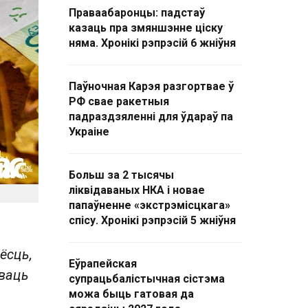
Праваабаронцы: падстаў
казаць пра змяншэнне ціску
няма. Хронікі рэпрэсій 6 жніўня
Паўночная Карэя разгортвае ў
РФ свае ракетныя
падраздзяленні для ўдараў па
Украіне
Больш за 2 тысячы
ліквідаваных НКА і новае
папаўненне «экстрэмісцкага»
спісу. Хронікі рэпрэсій 5 жніўня
ёсць,
Еўрапейская
аваць
супрацьбалістычная сістэма
можа быць гатовая да