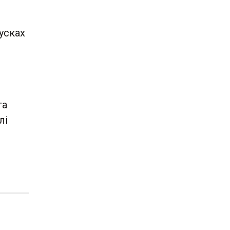
усках
га
лі