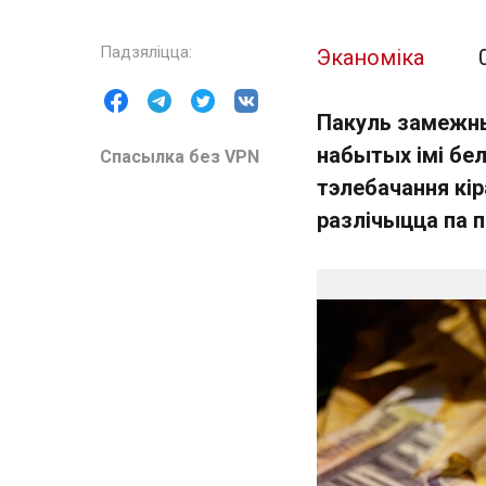
Эканоміка
Пакуль замежны
набытых імі бел
Спасылка без VPN
тэлебачання кір
разлічыцца па п