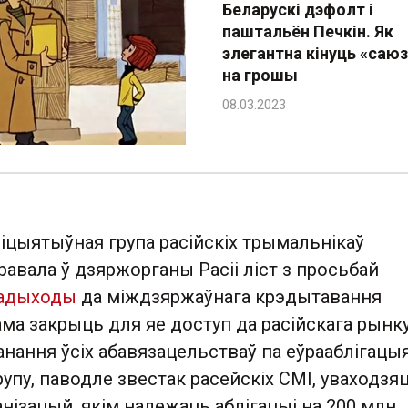
Беларускі дэфолт і
паштальён Печкін. Як
элегантна кінуць «саюз
на грошы
ніцыятыўная група расійскіх трымальнікаў
равала ў дзяржорганы Расіі ліст з просьбай
падыходы
да міждзяржаўнага крэдытавання
сама закрыць для яе доступ да расійскага рынк
анання ўсіх абавязацельстваў па еўрааблігацыя
упу, паводле звестак расейскіх СМІ, уваходзя
ганізацый, якім належаць аблігацыі на 200 млн