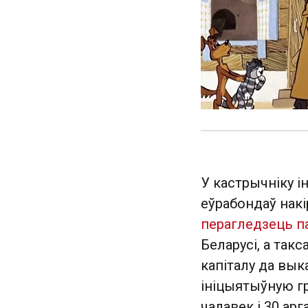
У кастрычніку і
еўрабондаў накі
перагледзець 
Беларусі, а так
капіталу да вык
ініцыятыўную гр
чалавек і 30 ар