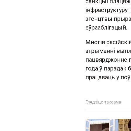
санкцыі плацяж
інфраструктуру
агенцтвы прыра
еўрааблігацый.
Многія расійскі
атрыманні выпл
пацвярджэнне пр
года ў парадак 
працаваць у по
Глядзіце таксама