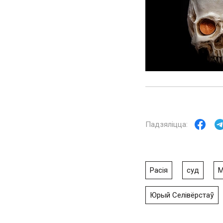
Расія
суд
М
Юрый Селівёрстаў