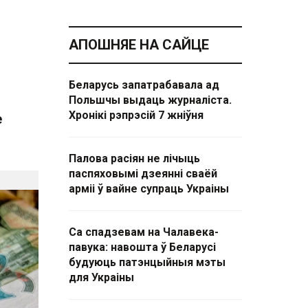
АПОШНЯЕ НА САЙЦЕ
Беларусь запатрабавала ад
Польшчы выдаць журналіста.
Хронікі рэпрэсій 7 жніўня
е
Палова расіян не лічыць
паспяховымі дзеянні сваёй
арміі ў вайне супраць Украіны
Са спадзевам на Чалавека-
павука: навошта ў Беларусі
будуюць патэнцыйныя мэты
для Украіны