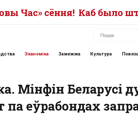
вы Час» сёння!
Каб было шт
адства
Эканоміка
Замежжа
Культура
Повязь
а. Мінфін Беларусі д
 па еўрабондах запра