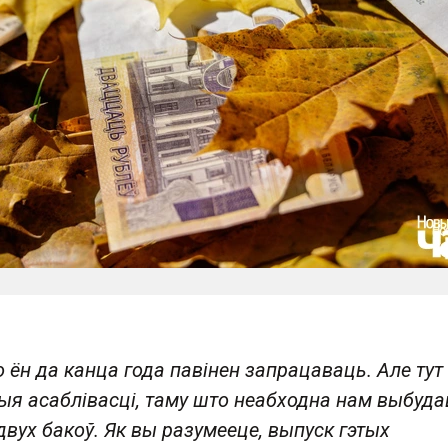
ён да канца года павінен запрацаваць. Але тут 
ыя асаблівасці, таму што неабходна нам выбуд
двух бакоў. Як вы разумееце, выпуск гэтых