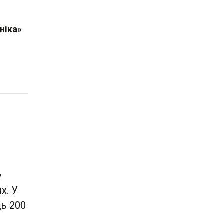
ніка»
у
х. У
ць 200