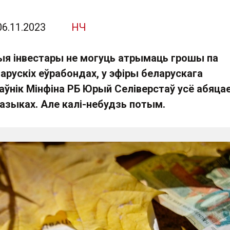
06.11.2023
НЧ
я інвестары не могуць атрымаць грошы па
арускіх еўрабондах, у эфіры беларускага
аўнік Мінфіна РБ Юрый Селіверстаў усё абяца
азыках. Але калі-небудзь потым.