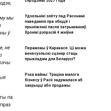
сярэдзіны 2027 года
одзе,
я
Удзельнікі злёту пад Расонамі
аму мы
паведамілі пра збіццё і
ы
прыніжэнні пасля затрыманняў.
ны ў
Хронікі рэпрэсій 4 жніўня
е, не
Перамовы ў Каракасе. Ці можа
венесуэльскі сцэнар стаць
і
прыкладам для Беларусі?
 рэчы
о
Рэха вайны: Траціна малога
ныя
бізнесу ў Расіі задумалася аб
закрыцці або продажы
ты па
 праз