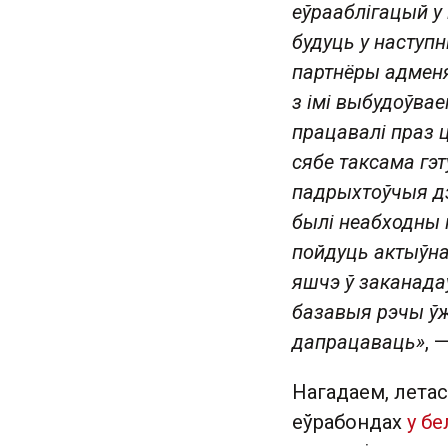
еўрааблігацый у 
будуць у наступн
партнёры адменяц
з імі выбудоўва
працавалі праз 
сябе таксама гэт
падрыхтоўчыя дз
былі неабходны н
пойдуць актыўна
яшчэ ў заканада
базавыя рэчы ўж
дапрацаваць»
, 
Нагадаем, летас
еўрабондах
у бе