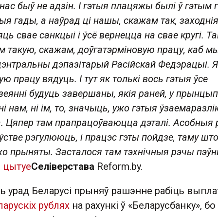
нас быў не адзін. І гэтыя плацяжы былі ў гэтым г
ыя гады, а наўрад ці нашы, скажам так, заходні
ь свае санкцыі і ўсё вернецца на свае кругі. Т
ем такую, скажам, доўгатэрміновую працу, каб м
цэнтральны дэпазітарый Расійскай Федэрацыі. Я
ую працу вядуць. І тут як толькі вось гэтыя ўсе
еянні будуць завершаны, якія раней, у прынцып
і нам, ні ім, то, значыць, ужо гэтыя ўзаемаразлік
. Цяпер там прапрацоўваюцца дэталі. Асобныя
ўстве рэгулююць, і працэс гэты пойдзе, таму шт
о прыняты. Засталося там тэхнічныя рэчы пэў
—
цытуе
Селіверстава
Reform.by.
ь урад Беларусі прыняў рашэнне рабіць выпла
ларускіх рублях
на рахункі ў «Беларусбанку», бо