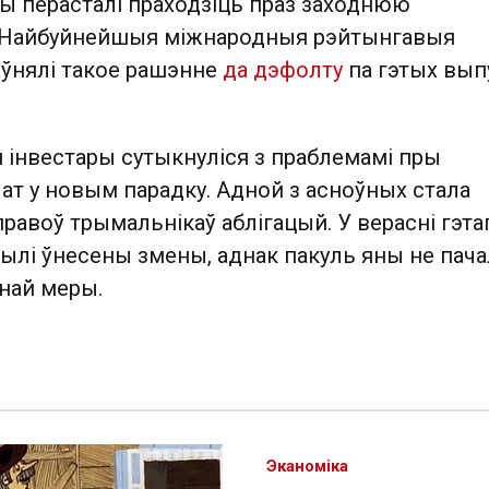
ы перасталі праходзіць праз заходнюю
. Найбуйнейшыя міжнародныя рэйтынгавыя
ўнялі такое рашэнне
да дэфолту
па гэтых вып
я інвестары сутыкнуліся з праблемамі пры
ат у новым парадку. Адной з асноўных стала
авоў трымальнікаў аблігацый. У верасні гэта
былі ўнесены змены, аднак пакуль яны не пача
ўнай меры.
Эканоміка