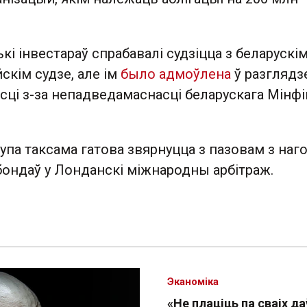
ькі інвестараў спрабавалі судзіцца з беларускі
йскім судзе, але ім
было адмоўлена
ў разглядз
сці з-за непадведамаснасці беларускага Мінфі
упа таксама гатова звярнуцца з пазовам з наг
бондаў у Лонданскі міжнародны арбітраж.
Эканоміка
«Не плаціць па сваіх да