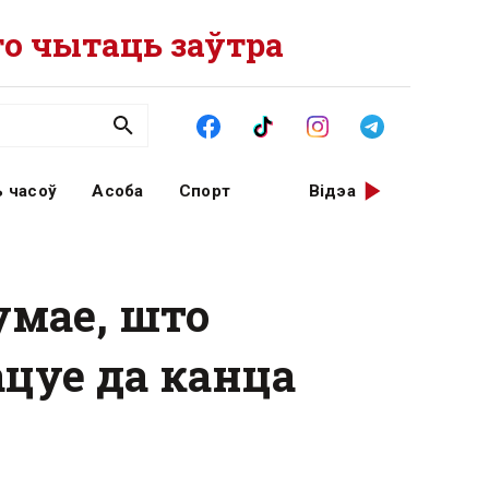
о чытаць заўтра
 часоў
Асоба
Спорт
Відэа
умае, што
цуе да канца