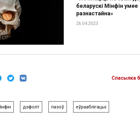
беларускі Мінфін умее
разнастайна»
Спасылка 
інфін
дэфолт
пазоў
еўрааблігацыі