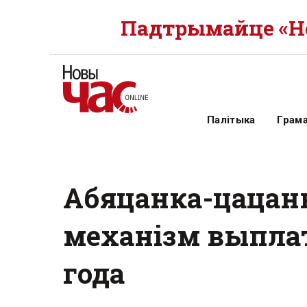
Падтрымайце «Но
Палітыка
Грам
Абяцанка-цацанк
механізм выплат
года