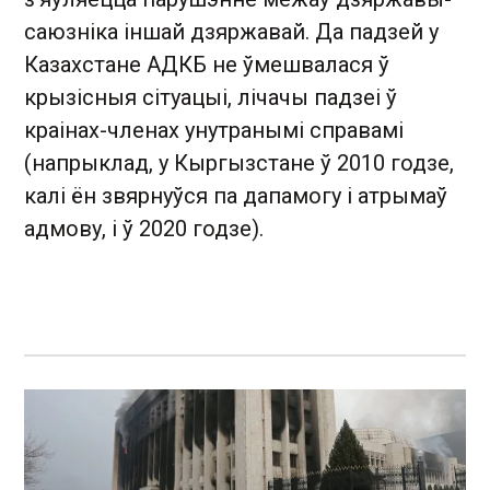
саюзніка іншай дзяржавай. Да падзей у
Казахстане АДКБ не ўмешвалася ў
крызісныя сітуацыі, лічачы падзеі ў
краінах-членах унутранымі справамі
(напрыклад, у Кыргызстане ў 2010 годзе,
калі ён звярнуўся па дапамогу і атрымаў
адмову, і ў 2020 годзе).