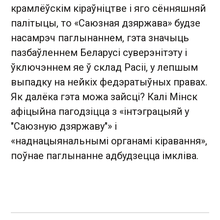
крамлёўскім кіраўніцтве і яго сённяшняй
палітыцы, то «Саюзная дзяржава» будзе
насамрэч паглынаннем, гэта значыць
пазбаўленнем Беларусі суверэнітэту і
ўключэннем яе ў склад Расіі, у лепшым
выпадку на нейкіх федэратыўных правах.
Як далёка гэта можа зайсці? Калі Мінск
афіцыйна пагодзіцца з «інтэграцыяй у
"Саюзную дзяржаву"» і
«наднацыянальнымі органамі кіравання»,
поўнае паглынанне адбудзецца імкліва.