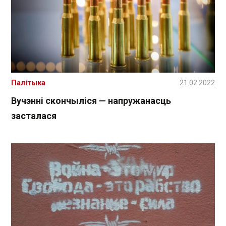
Палітыка
21.02.2022
Вучэнні скончыліся — напружанасць
засталася