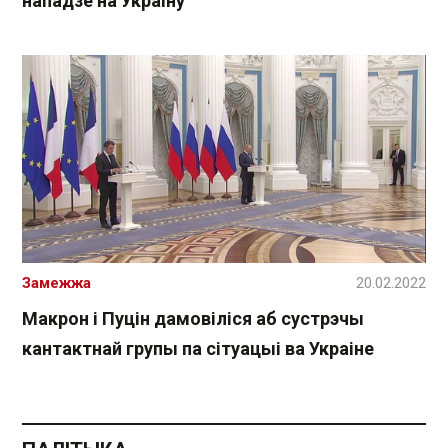
нападзе на Украіну
Замежжа
20.02.2022
Макрон і Пуцін дамовіліся аб сустрэчы
кантактнай групы па сітуацыі ва Украіне