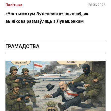
Палітыка
26.06.2026
«Ультыматум Зяленскага» паказаў, як
вынікова размаўляць з Лукашэнкам
ГРАМАДСТВА