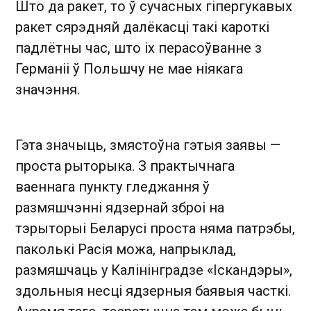
Што да ракет, то ў сучасных гіпергукавых
ракет сярэдняй далёкасці такі кароткі
падлётны час, што іх перасоўванне з
Германіі ў Польшчу не мае ніякага
значэння.
Гэта значыць, змястоўна гэтыя заявы —
проста рыторыка. З практычнага
ваеннага пункту гледжання ў
размяшчэнні ядзернай зброі на
тэрыторыі Беларусі проста няма патрэбы,
паколькі Расія можа, напрыклад,
размяшчаць у Калінінградзе «Іскандэры»,
здольныя несці ядзерныя баявыя часткі.