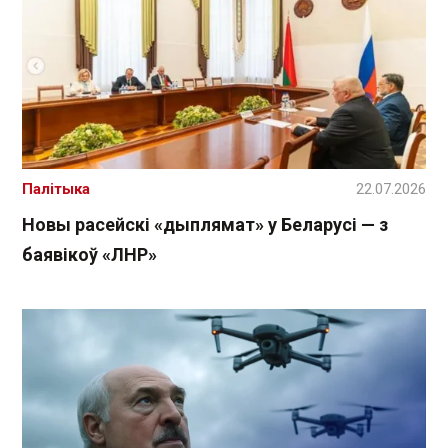
Палітыка
22.07.2026
Новы расейскі «дыплямат» у Беларусі — з
баявікоў «ЛНР»