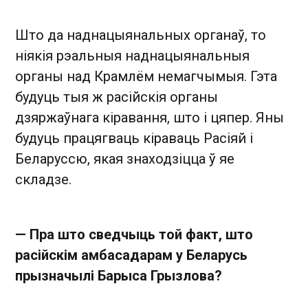
Што да наднацыянальных органаў, то
ніякія рэальныя наднацыянальныя
органы над Крамлём немагчымыя. Гэта
будуць тыя ж расійскія органы
дзяржаўнага кіравання, што і цяпер. Яны
будуць працягваць кіраваць Расіяй і
Беларуссю, якая знаходзіцца ў яе
складзе.
— Пра што сведчыць той факт, што
расійскім амбасадарам у Беларусь
прызначылі Барыса Грызлова?