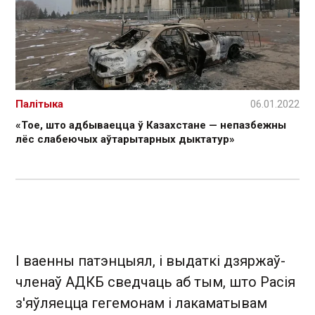
Палітыка
06.01.2022
«Тое, што адбываецца ў Казахстане — непазбежны
лёс слабеючых аўтарытарных дыктатур»
І ваенны патэнцыял, і выдаткі дзяржаў-
членаў АДКБ сведчаць аб тым, што Расія
з'яўляецца гегемонам і лакаматывам