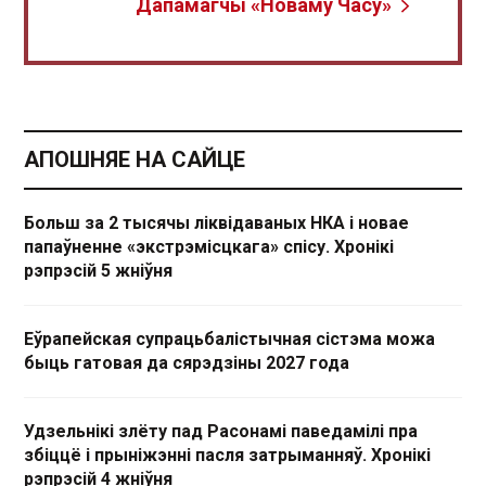
Дапамагчы «Новаму Часу»
АПОШНЯЕ НА САЙЦЕ
Больш за 2 тысячы ліквідаваных НКА і новае
папаўненне «экстрэмісцкага» спісу. Хронікі
рэпрэсій 5 жніўня
Еўрапейская супрацьбалістычная сістэма можа
быць гатовая да сярэдзіны 2027 года
Удзельнікі злёту пад Расонамі паведамілі пра
збіццё і прыніжэнні пасля затрыманняў. Хронікі
рэпрэсій 4 жніўня