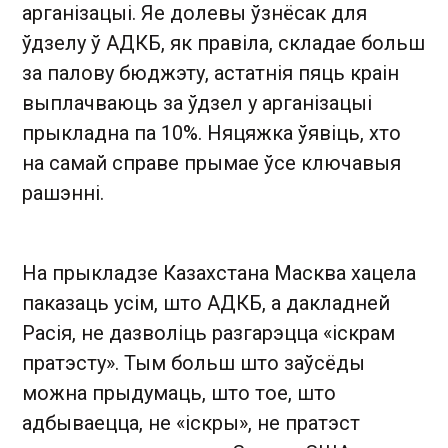
арганізацыі. Яе долевы ўзнёсак для
ўдзелу ў АДКБ, як правіла, складае больш
за палову бюджэту, астатнія пяць краін
выплачваюць за ўдзел у арганізацыі
прыкладна па 10%. Няцяжка ўявіць, хто
на самай справе прымае ўсе ключавыя
рашэнні.
На прыкладзе Казахстана Масква хацела
паказаць усім, што АДКБ, а дакладней
Расія, не дазволіць разгарэцца «іскрам
пратэсту». Тым больш што заўсёды
можна прыдумаць, што тое, што
адбываецца, не «іскры», не пратэст