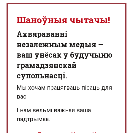
Шаноўныя чытачы!
Aхвяраванні
незалежным медыя —
ваш унёсак у будучыню
грамадзянскай
супольнасці.
Мы хочам працягваць пісаць для
вас.
І нам вельмі важная ваша
падтрымка.