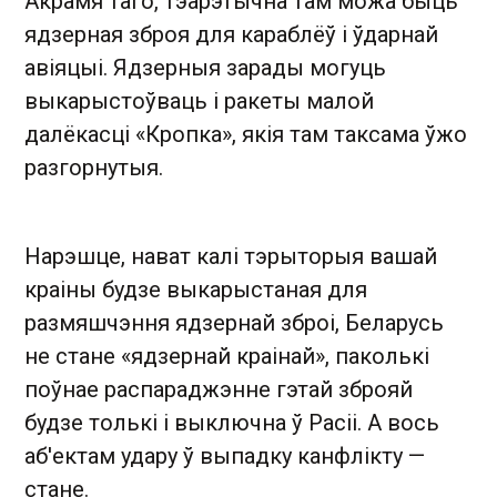
Акрамя таго, тэарэтычна там можа быць
ядзерная зброя для караблёў і ўдарнай
авіяцыі. Ядзерныя зарады могуць
выкарыстоўваць і ракеты малой
далёкасці «Кропка», якія там таксама ўжо
разгорнутыя.
Нарэшце, нават калі тэрыторыя вашай
краіны будзе выкарыстаная для
размяшчэння ядзернай зброі, Беларусь
не стане «ядзернай краінай», паколькі
поўнае распараджэнне гэтай зброяй
будзе толькі і выключна ў Расіі. А вось
аб'ектам удару ў выпадку канфлікту —
стане.