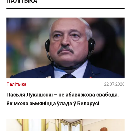
ПАЛІТЫКА
Палітыка
22.07.2026
Пасьля Лукашэнкі – не абавязкова свабода.
Як можа зьмяніцца ўлада ў Беларусі