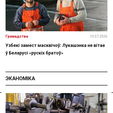
Грамадства
10.07.2026
Узбекі замест масквічоў: Лукашэнка не вітае
ў Беларусі «рускіх братоў»
ЭКАНОМІКА
Спасылка без VPN