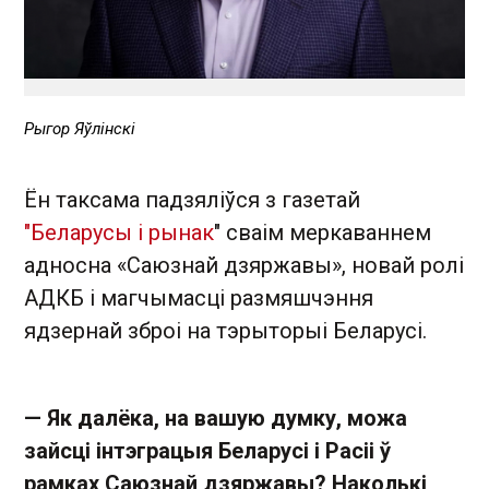
Рыгор Яўлінскі
Ён таксама падзяліўся з газетай
"Беларусы і рынак
" сваім меркаваннем
адносна «Саюзнай дзяржавы», новай ролі
АДКБ і магчымасці размяшчэння
ядзернай зброі на тэрыторыі Беларусі.
— Як далёка, на вашую думку, можа
зайсці інтэграцыя Беларусі і Расіі ў
рамках Саюзнай дзяржавы? Наколькі