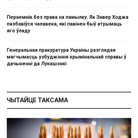
Пераемнік без права на памылку. Як Энвер Ходжа
пазбавіўся чалавека, які павінен быў атрымаць
яго ўладу
Генеральная пракуратура Украіны разглядае
магчымасць узбуджэння крымінальнай справы ў
дачыненні да Лукашэнкі
ЧЫТАЙЦЕ ТАКСАМА