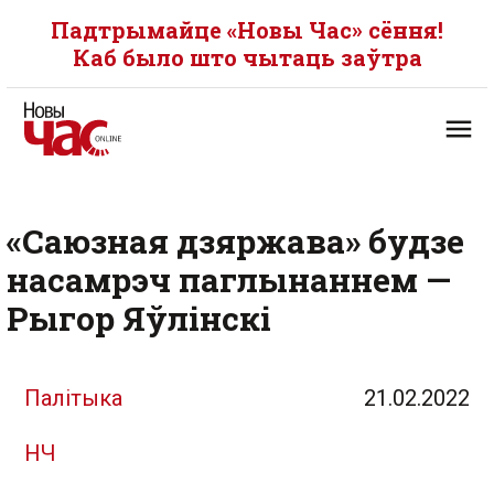
Падтрымайце «Новы Час» сёння!
Каб было што чытаць заўтра
«Саюзная дзяржава» будзе
насамрэч паглынаннем —
Рыгор Яўлінскі
Палітыка
21.02.2022
НЧ