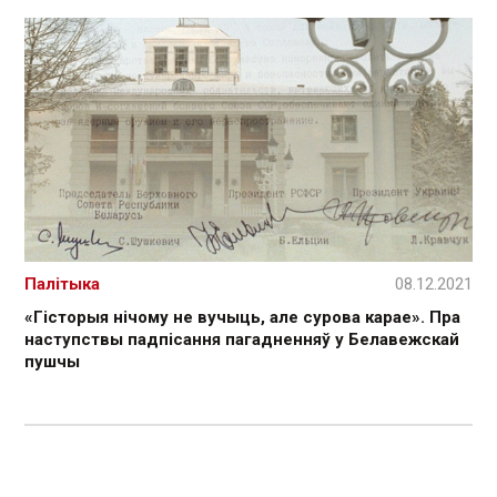
Палітыка
08.12.2021
«Гісторыя нічому не вучыць, але сурова карае». Пра
наступствы падпісання пагадненняў у Белавежскай
пушчы