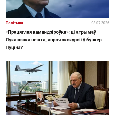
Палітыка
03.07.2026
«Працяглая камандзіроўка»: ці атрымаў
Лукашэнка нешта, апроч экскурсіі ў бункер
Пуціна?