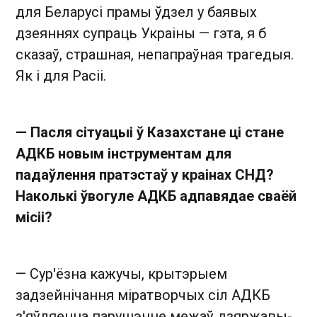
для Беларусі прамы ўдзел у баявых
дзеяннях супраць Украіны — гэта, я б
сказаў, страшная, непапраўная трагедыя.
Як і для Расіі.
— Пасля сітуацыі ў Казахстане ці стане
АДКБ новым інструментам для
падаўлення пратэстаў у краінах СНД?
Наколькі ўвогуле АДКБ адпавядае сваёй
місіі?
— Сур'ёзна кажучы, крытэрыем
задзейнічання міратворчых сіл АДКБ
з'яўляецца парушэнне межаў дзяржавы-