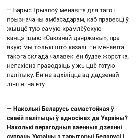
— Барыс Грызлоў менавіта для таго і
прызначаны амбасадарам, каб правесці ў
жыццё тую самую крамлёўскую
канцэпцыю «Саюзнай дзяржавы», пра
якую мы толькі што казалі. Ён менавіта
такога склада чалавек: ён будзе жорстка,
непахісна праводзіць у жыццё гэтую
палітыку. Ён не адхіліцца ад дадзенай
лініі ні на ёту.
— Наколькі Беларусь самастойная ў
сваёй палітыцы ў адносінах да Украіны?
Наколькі верагодныя ваенныя дзеянні
супраць Украіны з тэрыторыі Беларусі і