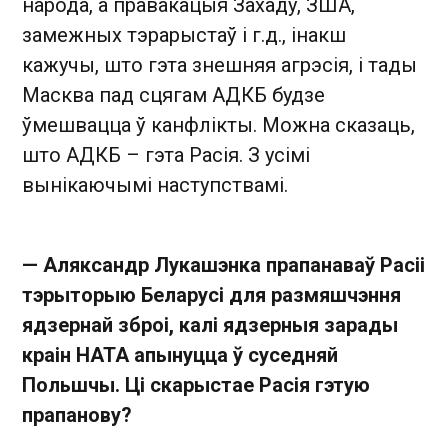
народа, а правакацыя Захаду, ЗША,
замежных тэрарыстаў і г.д., інакш
кажучы, што гэта знешняя агрэсія, і тады
Масква пад сцягам АДКБ будзе
ўмешвацца ў канфлікты. Можна сказаць,
што АДКБ – гэта Расія. З усімі
вынікаючымі наступствамі.
— Аляксандр Лукашэнка прапанаваў Расіі
тэрыторыю Беларусі для размяшчэння
ядзернай зброі, калі ядзерныя зарады
краін НАТА апынуцца ў суседняй
Польшчы. Ці скарыстае Расія гэтую
прапанову?