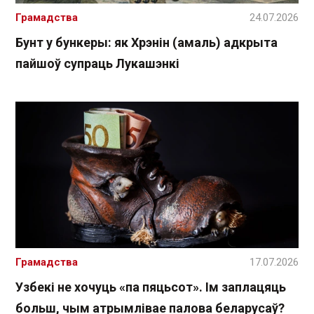
Грамадства
24.07.2026
Бунт у бункеры: як Хрэнін (амаль) адкрыта
пайшоў супраць Лукашэнкі
Грамадства
17.07.2026
Узбекі не хочуць «па пяцьсот». Ім заплацяць
больш, чым атрымлівае палова беларусаў?