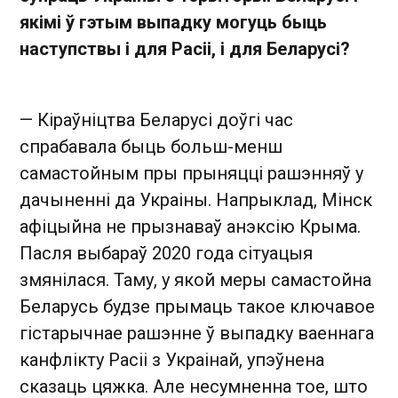
якімі ў гэтым выпадку могуць быць
наступствы і для Расіі, і для Беларусі?
— Кіраўніцтва Беларусі доўгі час
спрабавала быць больш-менш
самастойным пры прыняцці рашэнняў у
дачыненні да Украіны. Напрыклад, Мінск
афіцыйна не прызнаваў анэксію Крыма.
Пасля выбараў 2020 года сітуацыя
змянілася. Таму, у якой меры самастойна
Беларусь будзе прымаць такое ключавое
гістарычнае рашэнне ў выпадку ваеннага
канфлікту Расіі з Украінай, упэўнена
сказаць цяжка. Але несумненна тое, што