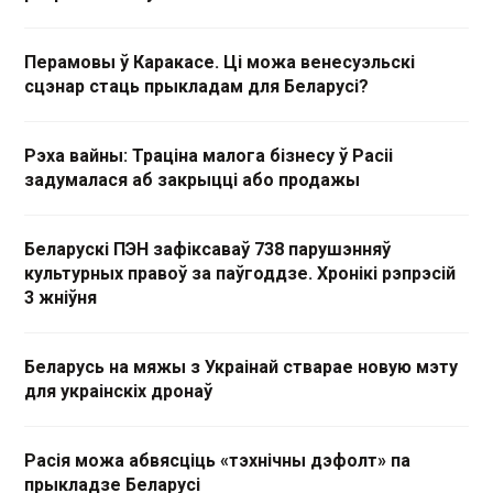
Перамовы ў Каракасе. Ці можа венесуэльскі
сцэнар стаць прыкладам для Беларусі?
Рэха вайны: Траціна малога бізнесу ў Расіі
задумалася аб закрыцці або продажы
Беларускі ПЭН зафіксаваў 738 парушэнняў
культурных правоў за паўгоддзе. Хронікі рэпрэсій
3 жніўня
Беларусь на мяжы з Украінай стварае новую мэту
для украінскіх дронаў
Расія можа абвясціць «тэхнічны дэфолт» па
прыкладзе Беларусі