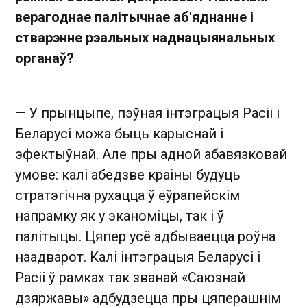
верагоднае палітычнае аб'яднанне і
стварэнне рэальных наднацыянальных
органаў?
— У прынцыпе, пэўная інтэграцыя Расіі і
Беларусі можа быць карыснай і
эфектыўнай. Але пры адной абавязковай
умове: калі абедзве краіны будуць
стратэгічна рухацца ў еўрапейскім
напрамку як у эканоміцы, так і ў
палітыцы. Цяпер усё адбываецца роўна
наадварот. Калі інтэграцыя Беларусі і
Расіі ў рамках так званай «Саюзнай
дзяржавы» адбудзецца пры цяперашнім