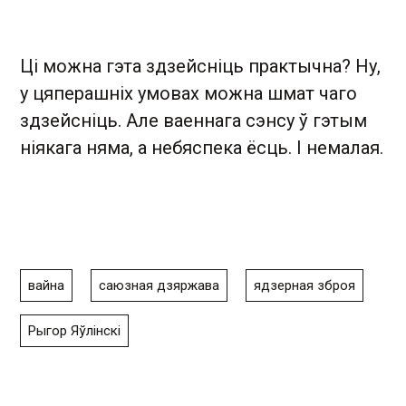
Ці можна гэта здзейсніць практычна? Ну,
у цяперашніх умовах можна шмат чаго
здзейсніць. Але ваеннага сэнсу ў гэтым
ніякага няма, а небяспека ёсць. І немалая.
вайна
саюзная дзяржава
ядзерная зброя
Рыгор Яўлінскі