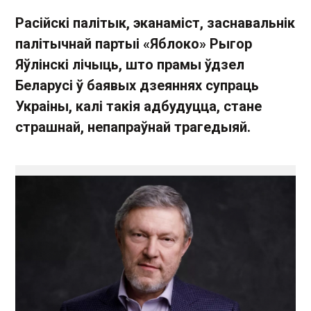
Расійскі палітык, эканаміст, заснавальнік
палітычнай партыі «Яблоко» Рыгор
Яўлінскі лічыць, што прамы ўдзел
Беларусі ў баявых дзеяннях супраць
Украіны, калі такія адбудуцца, стане
страшнай, непапраўнай трагедыяй.