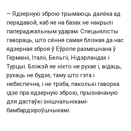
— Ядзерную зброю трымаюць далёка ад
перадавой, каб яе на базах не накрылі
папераджальным ударам. Спецыялісты
гавораць, што сёння самая блізкая да нас
ядзерная зброя ў Еўропе размешчана ў
Германіі, Італіі, Бельгіі, Нідэрландах і
Турцыі. Бліжэй яе ніхто не рухае і, відаць,
рухаць не будзе, таму што гэта і
небяспечна, і не трэба, паколькі гаворка
ідзе пра ядзерную зброю, прызначаную
для дастаўкі знішчальнікамі-
бамбардзіроўшчыкамі.