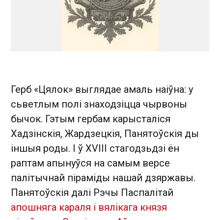
Герб «Цялок» выглядае амаль наіўна: у
сьветлым полі знаходзіцца чырвоны
бычок. Гэтым гербам карысталіся
Хадзінскія, Жардзецкія, Панятоўскія ды
іншыя роды. І ў XVIII стагодзьдзі ён
раптам апынуўся на самым версе
палітычнай піраміды нашай дзяржавы.
Панятоўскія далі Рэчы Паспалітай
апошняга караля і вялікага князя