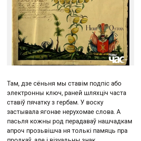
Там, дзе сёньня мы ставім подпіс або
электронны ключ, раней шляхціч часта
ставіў пячатку з гербам. У воску
застывала ягонае нерухомае слова. А
пасьля кожны род перадаваў нашчадкам
апроч прозьвішча ня толькі памяць пра
продкаў, але і візуальны знак.