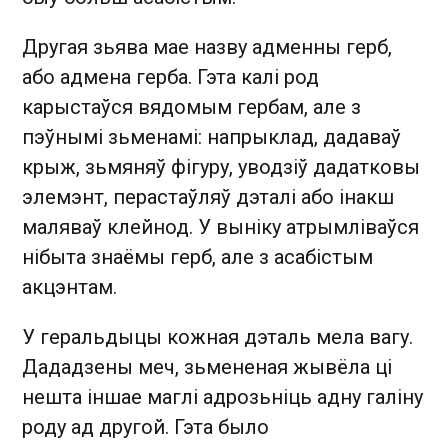
Другая зьява мае назву адменны герб,
або адмена герба. Гэта калі род
карыстаўся вядомым гербам, але з
пэўнымі зьменамі: напрыклад, дадаваў
крыж, зьмяняў фігуру, уводзіў дадатковы
элемэнт, перастаўляў дэталі або інакш
маляваў клейнод. У выніку атрымліваўся
нібыта знаёмы герб, але з асабістым
акцэнтам.
У геральдыцы кожная дэталь мела вагу.
Дададзены меч, зьмененая жывёла ці
нешта іншае маглі адрозьніць адну галіну
роду ад другой. Гэта было