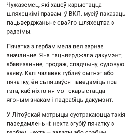
Чужаземец, які хацеў карыстацца
шляхецкімі правамі ў ВКЛ, мусіў паказаць
пацьверджаньне свайго шляхецтва з
радзімы.
Пячатка з гербам мела велізарнае
значэньне. Яна пацьвярджала дакумэнт,
абавязаньне, продаж, спадчыну, судовую
заяву. Калі чалавек губляў сыгнэт або
пячатку, ён сьпяшаўся паведаміць пра
гэта, каб ніхто ня мог скарыстацца
ягоным знакам і падрабіць дакумэнт.
У Літоўскай мэтрыцы сустракаюцца такія
паведамленьні: нехта згубіў пячатку з
гербам, нехта — залаты або срэбны