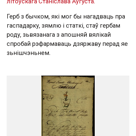
літоўскага Станіслава Аўгуста.
Герб з бычком, які мог бы нагадваць пра
гаспадарку, зямлю і статкі, стаў гербам
роду, зьвязанага з апошняй вялікай
спробай рэфармаваць дзяржаву перад яе
зьнішчэньнем.