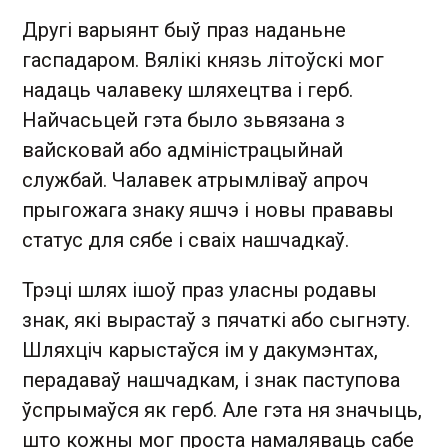
Другі варыянт быў праз наданьне
гаспадаром. Вялікі князь літоўскі мог
надаць чалавеку шляхецтва і герб.
Найчасьцей гэта было зьвязана з
вайсковай або адміністрацыйнай
службай. Чалавек атрымліваў апроч
прыгожага знаку яшчэ і новы прававы
статус для сябе і сваіх нашчадкаў.
Трэці шлях ішоў праз уласны родавы
знак, які вырастаў з пячаткі або сыгнэту.
Шляхціч карыстаўся ім у дакумэнтах,
перадаваў нашчадкам, і знак паступова
ўспрымаўся як герб. Але гэта ня значыць,
што кожны мог проста намаляваць сабе