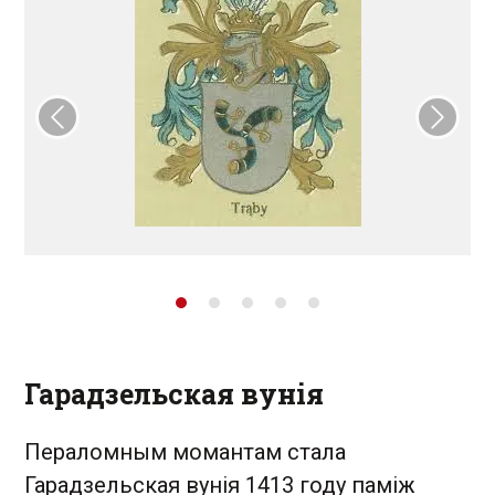
Папярэдні слайд
Наст
Гарадзельская вунія
Пераломным момантам стала
Гарадзельская вунія 1413 году паміж