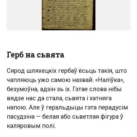
Герб на сьвята
Сярод шляхецкіх гербаў ёсьць такія, што
чапляюць ужо самою назвай. «Наліўка»,
безумоўна, адзін зь іх. Гэтае слова нібы
вядзе нас да стала, сьвята і хатняга
напою. Але ў геральдыцы гэта перадусім
пасудзіна — белая або сьветлая фігура ў
каляровым полі.