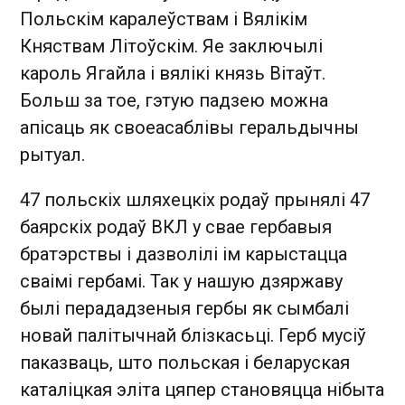
Польскім каралеўствам і Вялікім
Княствам Літоўскім. Яе заключылі
кароль Ягайла і вялікі князь Вітаўт.
Больш за тое, гэтую падзею можна
апісаць як своеасаблівы геральдычны
рытуал.
47 польскіх шляхецкіх родаў прынялі 47
баярскіх родаў ВКЛ у свае гербавыя
братэрствы і дазволілі ім карыстацца
сваімі гербамі. Так у нашую дзяржаву
былі перададзеныя гербы як сымбалі
новай палітычнай блізкасьці. Герб мусіў
паказваць, што польская і беларуская
каталіцкая эліта цяпер становяцца нібыта