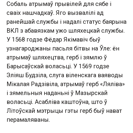
Собаль атрымаў прывілей для сябе і
сваіх нашчадкаў. Яго вызвалілі ад
ранейшай службы і надалі статус баярына
ВКЛ з абавязкам ужо шляхецкай службы.
У 1568 годзе Фёдар Якімавіч быў
узнагароджаны пасьля бітвы на Ўле: ён
атрымаў шляхецтва, герб і зямлю ў
Барысаўскай воласьці. У 1569 годзе
Эліяш Будзіла, слуга віленскага ваяводы
Мікалая Радзівіла, атрымаў герб «Ляліва»
і зямельныя наданьні ў Мазырскай
воласьці. Асабліва каштоўна, што ў
Літоўскай мэтрыцы гэты герб быў нават
перамаляваны.