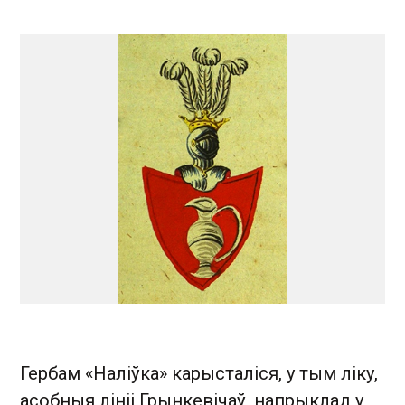
Гербам «Наліўка» карысталіся, у тым ліку,
асобныя лініі Грынкевічаў, напрыклад у