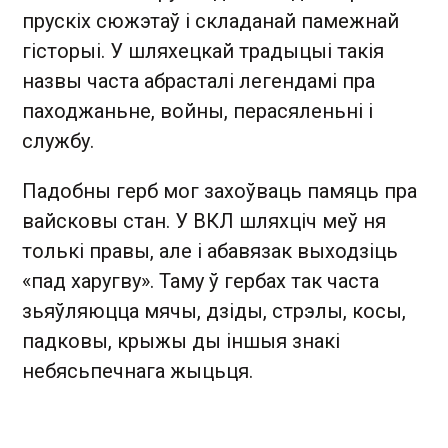
прускіх сюжэтаў і складанай памежнай
гісторыі. У шляхецкай традыцыі такія
назвы часта абрасталі легендамі пра
паходжаньне, войны, перасяленьні і
службу.
Падобны герб мог захоўваць памяць пра
вайсковы стан. У ВКЛ шляхціч меў ня
толькі правы, але і абавязак выходзіць
«пад харугву». Таму ў гербах так часта
зьяўляюцца мячы, дзіды, стрэлы, косы,
падковы, крыжы ды іншыя знакі
небясьпечнага жыцьця.