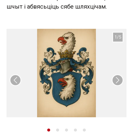
шчыт і абвясьціць сябе шляхцічам.
Папярэдні слайд
Наст