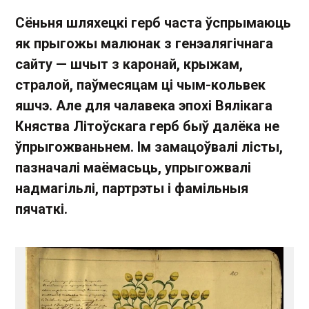
Сёньня шляхецкі герб часта ўспрымаюць
як прыгожы малюнак з генэалягічнага
сайту — шчыт з каронай, крыжам,
стралой, паўмесяцам ці чым-кольвек
яшчэ. Але для чалавека эпохі Вялікага
Княства Літоўскага герб быў далёка не
ўпрыгожваньнем. Ім замацоўвалі лісты,
пазначалі маёмасьць, упрыгожвалі
надмагільлі, партрэты і фамільныя
пячаткі.