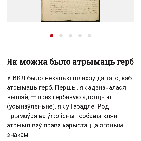
Як можна было атрымаць герб
У ВКЛ было некалькі шляхоў да таго, каб
атрымаць герб. Першы, як адзначалася
вышэй, — праз гербавую адопцыю
(усынаўленьне), як у Гарадле. Род
прымаўся ва ўжо існы гербавы клян і
атрымліваў права карыстацца ягоным
знакам.