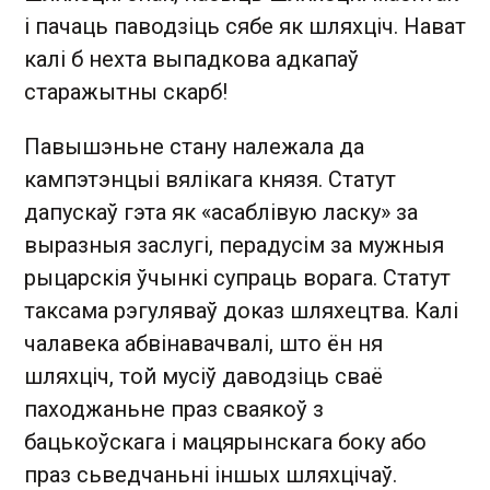
і пачаць паводзіць сябе як шляхціч. Нават
калі б нехта выпадкова адкапаў
старажытны скарб!
Павышэньне стану належала да
кампэтэнцыі вялікага князя. Статут
дапускаў гэта як «асаблівую ласку» за
выразныя заслугі, перадусім за мужныя
рыцарскія ўчынкі супраць ворага. Статут
таксама рэгуляваў доказ шляхецтва. Калі
чалавека абвінавачвалі, што ён ня
шляхціч, той мусіў даводзіць сваё
паходжаньне праз сваякоў з
бацькоўскага і мацярынскага боку або
праз сьведчаньні іншых шляхцічаў.