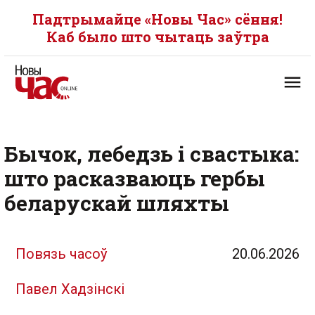
Падтрымайце «Новы Час» сёння!
Каб было што чытаць заўтра
Бычок, лебедзь і свастыка:
што расказваюць гербы
беларускай шляхты
Повязь часоў
20.06.2026
Павел Хадзінскі