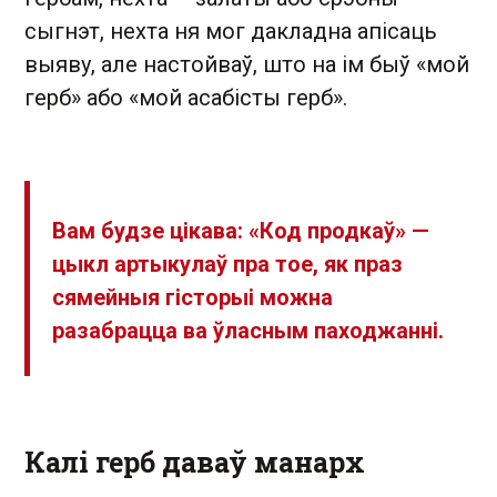
сыгнэт, нехта ня мог дакладна апісаць
выяву, але настойваў, што на ім быў «мой
герб» або «мой асабісты герб».
Вам будзе цікава: «Код продкаў» —
цыкл артыкулаў пра тое, як праз
сямейныя гісторыі можна
разабрацца ва ўласным паходжанні.
Калі герб даваў манарх