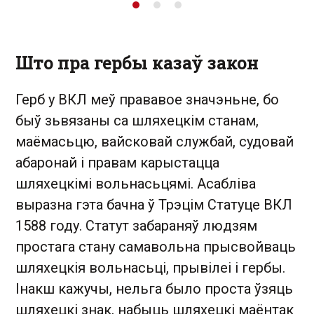
Што пра гербы казаў закон
Герб у ВКЛ меў прававое значэньне, бо
быў зьвязаны са шляхецкім станам,
маёмасьцю, вайсковай службай, судовай
абаронай і правам карыстацца
шляхецкімі вольнасьцямі. Асабліва
выразна гэта бачна ў Трэцім Статуце ВКЛ
1588 году. Статут забараняў людзям
простага стану самавольна прысвойваць
шляхецкія вольнасьці, прывілеі і гербы.
Інакш кажучы, нельга было проста ўзяць
шляхецкі знак, набыць шляхецкі маёнтак