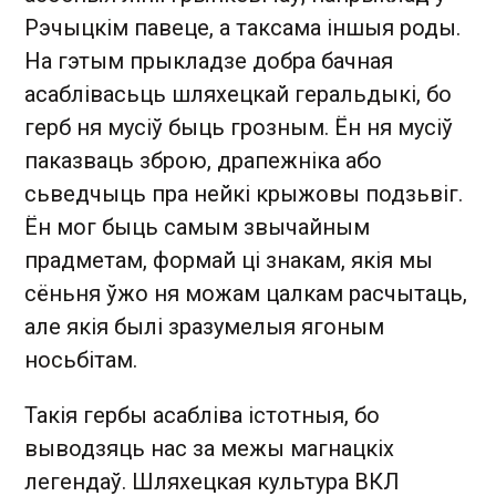
Рэчыцкім павеце, а таксама іншыя роды.
На гэтым прыкладзе добра бачная
асаблівасьць шляхецкай геральдыкі, бо
герб ня мусіў быць грозным. Ён ня мусіў
паказваць зброю, драпежніка або
сьведчыць пра нейкі крыжовы подзьвіг.
Ён мог быць самым звычайным
прадметам, формай ці знакам, якія мы
сёньня ўжо ня можам цалкам расчытаць,
але якія былі зразумелыя ягоным
носьбітам.
Такія гербы асабліва істотныя, бо
выводзяць нас за межы магнацкіх
легендаў. Шляхецкая культура ВКЛ