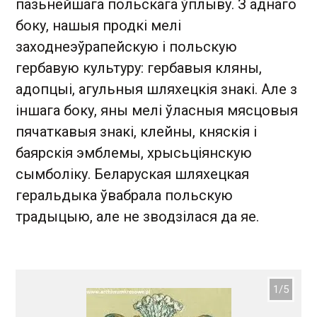
пазьнейшага польскага ўплыву. З аднаго
боку, нашыя продкі мелі
заходнеэўрапейскую і польскую
гербавую культуру: гербавыя кляны,
адопцыі, агульныя шляхецкія знакі. Але з
іншага боку, яны мелі ўласныя мясцовыя
пячаткавыя знакі, клейны, княскія і
баярскія эмблемы, хрысьціянскую
сымболіку. Беларуская шляхецкая
геральдыка ўвабрала польскую
традыцыю, але не зводзілася да яе.