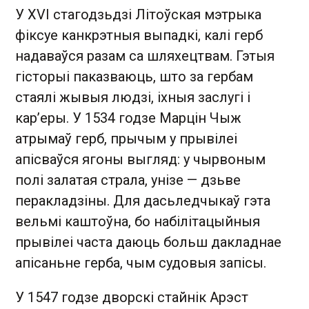
У XVI стагодзьдзі Літоўская мэтрыка
фіксуе канкрэтныя выпадкі, калі герб
надаваўся разам са шляхецтвам. Гэтыя
гісторыі паказваюць, што за гербам
стаялі жывыя людзі, іхныя заслугі і
кар’еры. У 1534 годзе Марцін Чыж
атрымаў герб, прычым у прывілеі
апісваўся ягоны выгляд: у чырвоным
полі залатая страла, унізе — дзьве
перакладзіны. Для дасьледчыкаў гэта
вельмі каштоўна, бо набілітацыйныя
прывілеі часта даюць больш дакладнае
апісаньне герба, чым судовыя запісы.
У 1547 годзе дворскі стайнік Арэст