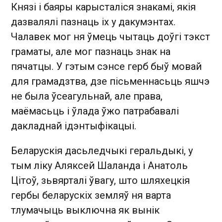
Князі і баяры карысталіся знакамі, якія
дазвалялі пазнаць іх у дакумэнтах.
Чалавек мог ня ўмець чытаць доўгі тэкст
граматы, але мог пазнаць знак на
пячатцы. У гэтым сэнсе герб быў мовай
для грамадзтва, дзе пісьменнасьць яшчэ
не была ўсеагульнай, але права,
маёмасьць і ўлада ўжо патрабавалі
дакладнай ідэнтыфікацыі.
Беларускія дасьледчыкі геральдыкі, у
тым ліку Аляксей Шаланда і Анатоль
Цітоў, зьвярталі ўвагу, што шляхецкія
гербы беларускіх земляў ня варта
тлумачыць выключна як вынік