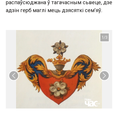
распаўсюджана ў тагачасным сьвеце, дзе
адзін герб маглі мець дзясяткі сем’яў.
Папярэдні слайд
Наст