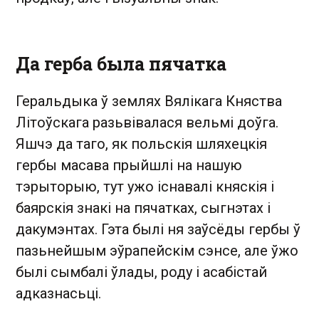
Да герба была пячатка
Геральдыка ў землях Вялікага Княства
Літоўскага разьвівалася вельмі доўга.
Яшчэ да таго, як польскія шляхецкія
гербы масава прыйшлі на нашую
тэрыторыю, тут ужо існавалі княскія і
баярскія знакі на пячатках, сыгнэтах і
дакумэнтах. Гэта былі ня заўсёды гербы ў
пазьнейшым эўрапейскім сэнсе, але ўжо
былі сымбалі ўлады, роду і асабістай
адказнасьці.