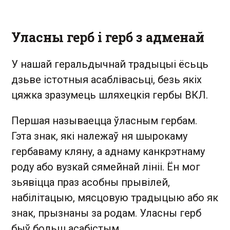
Уласны герб і герб з адменай
У нашай геральдычнай традыцыі ёсьць
дзьве істотныя асаблівасьці, безь якіх
цяжка зразумець шляхецкія гербы ВКЛ.
Першая называецца ўласным гербам.
Гэта знак, які належаў ня шырокаму
гербаваму кляну, а аднаму канкрэтнаму
роду або вузкай сямейнай лініі. Ён мог
зьявіцца праз асобны прывілей,
набілітацыю, мясцовую традыцыю або як
знак, прызнаны за родам. Уласны герб
быў больш асабістым.