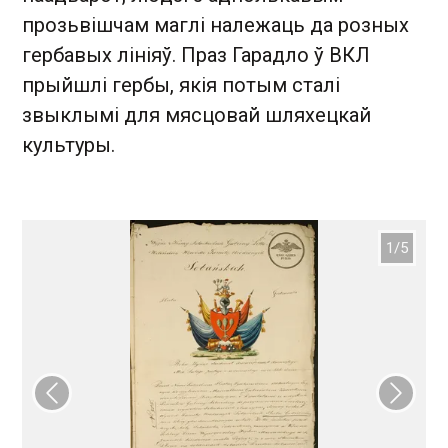
прозьвішчам маглі належаць да розных
гербавых лініяў. Праз Гарадло ў ВКЛ
прыйшлі гербы, якія потым сталі
звыклымі для мясцовай шляхецкай
культуры.
Папярэдні слайд
Наст