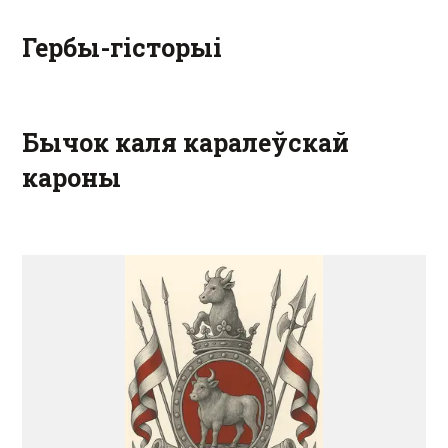
Гербы-гісторыі
Бычок каля каралеўскай
кароны