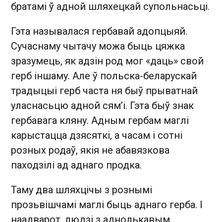
братамі ў адной шляхецкай супольнасьці.
Гэта называлася гербавай адопцыяй.
Сучаснаму чытачу можа быць цяжка
зразумець, як адзін род мог «даць» свой
герб іншаму. Але ў польска-беларускай
традыцыі герб часта ня быў прыватнай
уласнасьцю адной сям’і. Гэта быў знак
гербавага кляну. Адным гербам маглі
карыстацца дзясяткі, а часам і сотні
розных родаў, якія не абавязкова
паходзілі ад аднаго продка.
Таму два шляхцічы з рознымі
прозьвішчамі маглі быць аднаго герба. І
наадварот, людзі з аднолькавым