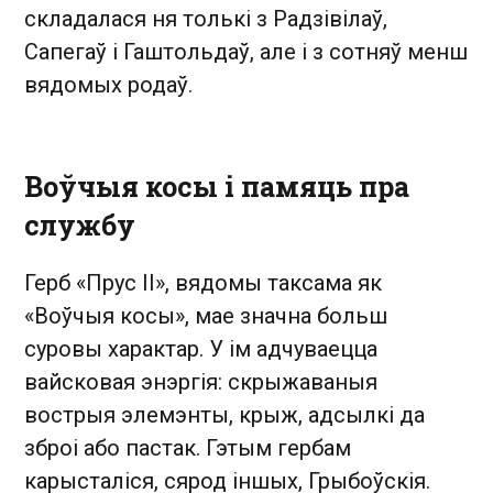
складалася ня толькі з Радзівілаў,
Сапегаў і Гаштольдаў, але і з сотняў менш
вядомых родаў.
Воўчыя косы і памяць пра
службу
Герб «Прус ІІ», вядомы таксама як
«Воўчыя косы», мае значна больш
суровы характар. У ім адчуваецца
вайсковая энэргія: скрыжаваныя
вострыя элемэнты, крыж, адсылкі да
зброі або пастак. Гэтым гербам
карысталіся, сярод іншых, Грыбоўскія.