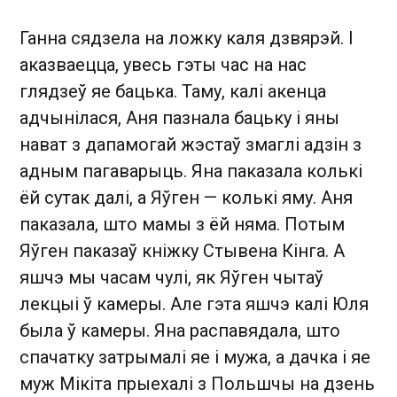
Ганна сядзела на ложку каля дзвярэй. І
аказваецца, увесь гэты час на нас
глядзеў яе бацька. Таму, калі акенца
адчынілася, Аня пазнала бацьку і яны
нават з дапамогай жэстаў змаглі адзін з
адным пагаварыць. Яна паказала колькі
ёй сутак далі, а Яўген — колькі яму. Аня
паказала, што мамы з ёй няма. Потым
Яўген паказаў кніжку Стывена Кінга. А
яшчэ мы часам чулі, як Яўген чытаў
лекцыі ў камеры. Але гэта яшчэ калі Юля
была ў камеры. Яна распавядала, што
спачатку затрымалі яе і мужа, а дачка і яе
муж Мікіта прыехалі з Польшчы на дзень