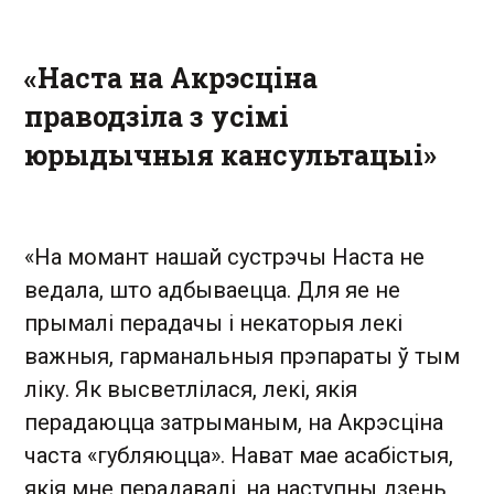
«Наста на Акрэсціна
праводзіла з усімі
юрыдычныя кансультацыі»
«На момант нашай сустрэчы Наста не
ведала, што адбываецца. Для яе не
прымалі перадачы і некаторыя лекі
важныя, гарманальныя прэпараты ў тым
ліку. Як высветлілася, лекі, якія
перадаюцца затрыманым, на Акрэсціна
часта «губляюцца». Нават мае асабістыя,
якія мне перадавалі, на наступны дзень