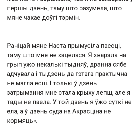
першы дзень, таму што разумела, што
мяне чакае доўгі тэрмін.
Раніцай мяне Наста прымусіла паесці,
таму што мне не хацелася. Я хварэла на
грып ужо некалькі тыдняў, дрэнна сябе
адчувала і тыдзень да гэтага практычна
не магла есці. І толькі ў дзень
затрымання мне стала крыху лепш, але я
тады не паела. У той дзень я ўжо суткі не
ела, а ў дзень суда на Акрэсціна не
кормяць».