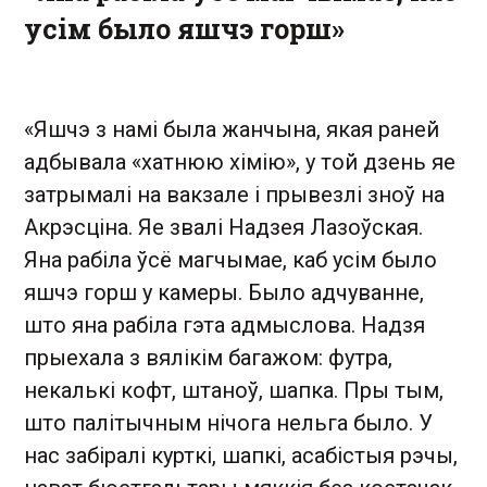
усім было яшчэ горш»
«Яшчэ з намі была жанчына, якая раней
адбывала «хатнюю хімію», у той дзень яе
затрымалі на вакзале і прывезлі зноў на
Акрэсціна. Яе звалі Надзея Лазоўская.
Яна рабіла ўсё магчымае, каб усім было
яшчэ горш у камеры. Было адчуванне,
што яна рабіла гэта адмыслова. Надзя
прыехала з вялікім багажом: футра,
некалькі кофт, штаноў, шапка. Пры тым,
што палітычным нічога нельга было. У
нас забіралі курткі, шапкі, асабістыя рэчы,