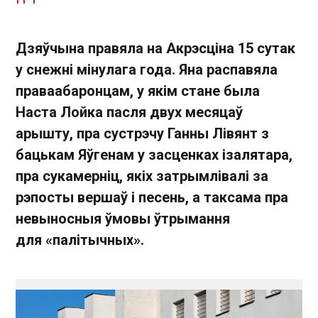
Дзяўчына правяла на Акрэсціна 15 сутак
у снежні мінулага года. Яна распавяла
праваабаронцам, у якім стане была
Наста Лойка пасля двух месяцаў
арышту, пра сустрэчу Ганны Лівянт з
бацькам Яўгенам у засценках ізалятара,
пра сукамерніц, якіх затрымлівалі за
рэпосты вершаў і песень, а таксама пра
невыносныя ўмовы ўтрымання
для «палітычных».