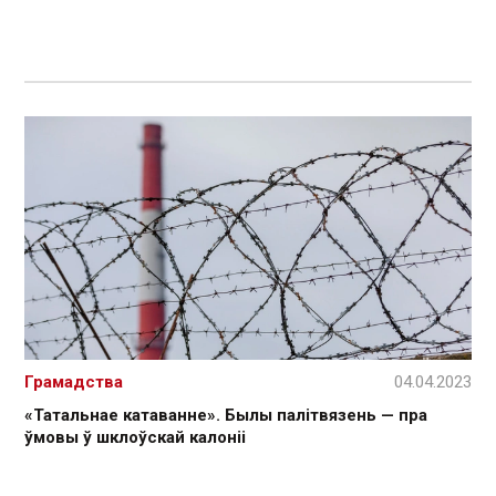
Грамадства
04.04.2023
«Татальнае катаванне». Былы палітвязень — пра
ўмовы ў шклоўскай калоніі