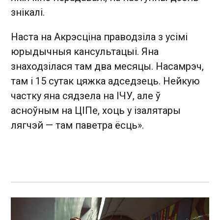
знікалі.
Наста на Акрэсціна праводзіла з усімі
юрыдычныя кансультацыі. Яна
знаходзілася там два месяцы. Насамрэч,
там і 15 сутак цяжка адседзець. Нейкую
частку яна сядзела на ІЧУ, але ў
асноўным на ЦІПе, хоць у ізалятары
лягчэй — там паветра ёсць».