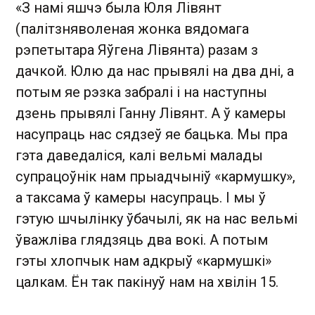
«З намі яшчэ была Юля Лівянт
(палітзняволеная жонка вядомага
рэпетытара Яўгена Лівянта) разам з
дачкой. Юлю да нас прывялі на два дні, а
потым яе рэзка забралі і на наступны
дзень прывялі Ганну Лівянт. А ў камеры
насупраць нас сядзеў яе бацька. Мы пра
гэта даведаліся, калі вельмі малады
супрацоўнік нам прыадчыніў «кармушку»,
а таксама ў камеры насупраць. І мы ў
гэтую шчылінку ўбачылі, як на нас вельмі
ўважліва глядзяць два вокі. А потым
гэты хлопчык нам адкрыў «кармушкі»
цалкам. Ён так пакінуў нам на хвілін 15.