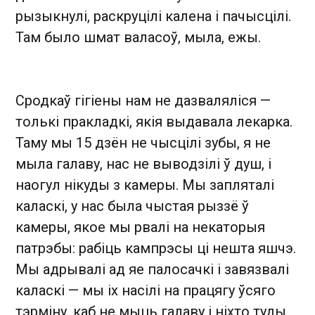
рызыкнулі, раскруцілі калена і пачысцілі.
Там было шмат валасоў, мыла, ежы.
Сродкаў гігіены нам не дазваляліся —
толькі пракладкі, якія выдавала лекарка.
Таму мы 15 дзён не чысцілі зубы, я не
мыла галаву, нас не выводзілі ў душ, і
наогул нікуды з камеры. Мы запляталі
каласкі, у нас была чыстая рыззё ў
камеры, якое мы рвалі на некаторыя
патрэбы: рабіць кампрэсы ці нешта яшчэ.
Мы адрывалі ад яе палосачкі і завязвалі
каласкі — мы іх насілі на працягу ўсяго
тэрміну, каб не мыць галаву і ніхто туды