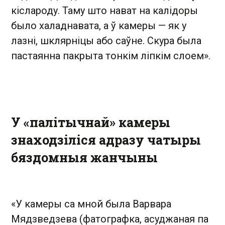
кіслароду. Таму што нават на калідоры
было халаднавата, а ў камеры — як у
лазні, шклярніцы або саўне. Скура была
пастаянна пакрыта тонкім ліпкім слоем».
У «палітычнай» камеры
знаходзіліся адразу чатыры
бяздомныя жанчыны
«У камеры са мной была Варвара
Мядзведзева (фатографка, асуджаная па