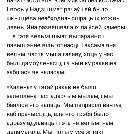
нават бюстгальтары мяккія без костачак.
І вось у Надзі шмат рэчаў і ёй было
«жыццёва неабходна» сціраць іх кожны
дзень. Яна развешвала іх па ўсёй камеры
— а гэта вельмі шмат выпарэння і
павышэнне вільготнасці. Таксама яна
вельмі часта мыла галаву, хоць у нас
былі дамоўленасці, і ў выніку ракавіна
забілася яе валасамі.
«Калена» ў гэтай ракавіне было
залеплена гаспадарчым мылам, і мы
баяліся яго чапаць. Мы папрасілі вантуз,
каб прачысціць, але яго трэба было
адразу аддаваць і гэта не вельмі нам
дапамагала. Мы потым усё ж такі