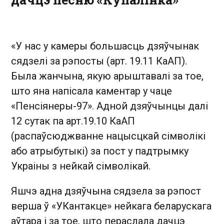
«У нас у камеры большасць дзяўчынак
сядзелі за рэпосты (арт. 19.11 КаАП).
Была жанчына, якую арыштавалі за тое,
што яна напісала каментар у чаце
«Пенсіянеры-97». Адной дзяўчынцы далі
12 сутак па арт.19.10 КаАП
(распаўсюджванне нацысцкай сімволікі
або атрыбутыкі) за пост у падтрымку
Украіны з нейкай сімволікай.
Яшчэ адна дзяўчына сядзела за рэпост
верша ў «УКантакце» нейкага беларускага
аўтара і за тое, што пераслала дачцэ