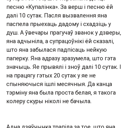
песню «Купалінка». За верш і песню ёй
далі 10 сутак. Пасля вызвалення яна
паспела прыехаць дадому і схадзіць у
душ. А ўвечары прагучаў званок у дзверы,
яна адчыніла, а супрацоўнікі ёй сказалі,
што яна забылася падпісаць нейкую
паперку. Яна адразу зразумела, што гэта
значыць. Яе прывялі і зноў далі 10 сутак. І
на працягу гэтых 20 сутак у яе не
спыняючыся ішлі месячныя. Да канца
тэрміну яна была проста белая, я такога
колеру скуры ніколі не бачыла.
Адна дзяўчынка трапіла за тое, што яна