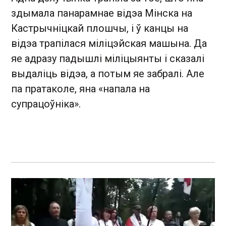
здымала панарамнае відэа Мінска на
Кастрычніцкай плошчы, і ў канцы на
відэа трапілася міліцэйская машына. Да
яе адразу падышлі міліцыянты і сказалі
выдаліць відэа, а потым яе забралі. Але
па пратаколе, яна «напала на
супрацоўніка».