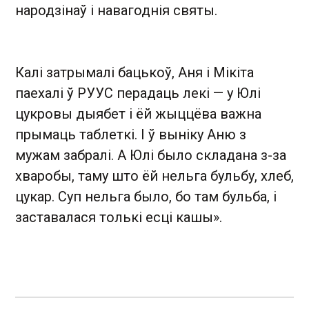
народзінаў і навагоднія святы.
Калі затрымалі бацькоў, Аня і Мікіта
паехалі ў РУУС перадаць лекі — у Юлі
цукровы дыябет і ёй жыццёва важна
прымаць таблеткі. І ў выніку Аню з
мужам забралі. А Юлі было складана з-за
хваробы, таму што ёй нельга бульбу, хлеб,
цукар. Суп нельга было, бо там бульба, і
заставалася толькі есці кашы».