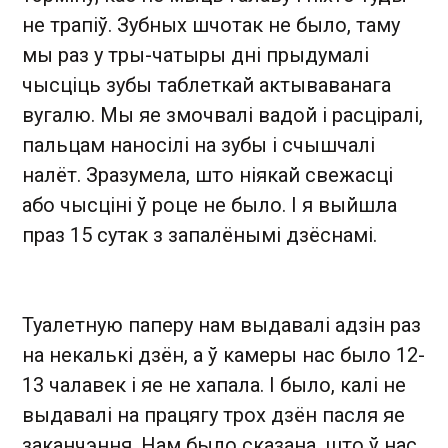
не трапіў. Зубных шчотак не было, таму
мы раз у тры-чатыры дні прыдумалі
чысціць зубы таблеткай актываванага
вугалю. Мы яе змочвалі вадой і расціралі,
пальцам наносілі на зубы і счышчалі
налёт. Зразумела, што ніякай свежасці
або чысціні ў роце не было. І я выйшла
праз 15 сутак з запалёнымі дзёснамі.
Туалетную паперу нам выдавалі адзін раз
на некалькі дзён, а ў камеры нас было 12-
13 чалавек і яе не хапала. І было, калі не
выдавалі на працягу трох дзён пасля яе
заканчэння. Нам было сказана, што ў нас