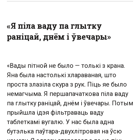
«Я піла ваду па глытку
раніцай, днём і ўвечары»
«Вады пітной не было — толькі з крана.
Яна была настолькі хлараваная, што
проста злазіла скура з рук. Піць яе было
немагчыма. Я першапачаткова піла ваду
па глытку раніцай, днём і ўвечары. Потым
прыйшла ідэя фільтраваць ваду
таблеткамі вугалю. У нас была адна
бутэлька паўтара-двухлітровая на ўсю