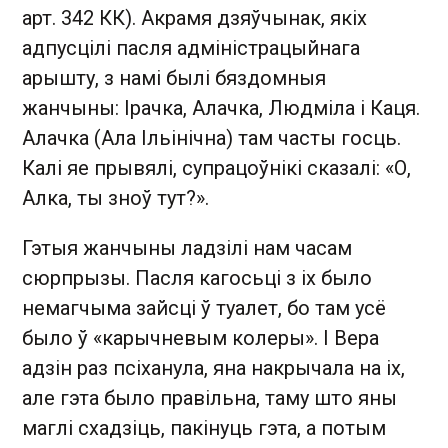
арт. 342 КК). Акрамя дзяўчынак, якіх
адпусцілі пасля адміністрацыйнага
арышту, з намі былі бяздомныя
жанчыны: Ірачка, Алачка, Людміла і Каця.
Алачка (Ала Ільінічна) там часты госць.
Калі яе прывялі, супрацоўнікі сказалі: «О,
Алка, ты зноў тут?».
Гэтыя жанчыны ладзілі нам часам
сюрпрызы. Пасля кагосьці з іх было
немагчыма зайсці ў туалет, бо там усё
было ў «карычневым колеры». І Вера
адзін раз псіханула, яна накрычала на іх,
але гэта было правільна, таму што яны
маглі схадзіць, пакінуць гэта, а потым