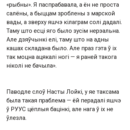
«рыбны». Я паспрабавала, а ён не проста
салёны, а быццам зроблены з марской
вады, а зверху яшчэ кілаграм солі дадалі.
Таму што есці яго было зусім нерэальна.
Але дзяўчынкі елі, таму што на адны
кашах складана было. Але праз гэта ў іх
так моцна ацякалі ногі — я раней такога
ніколі не бачыла».
Паводле слоў Насты Лойкі, у яе таксама
была такая праблема — ёй перадалі яшчэ
ў РУУС цёплыя бацінкі, але нага ў іх не
ўлезла.