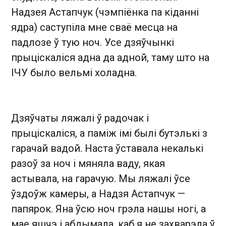
Надзея Астапчук (чэмпіёнка па кіданні
ядра) саступіла мне сваё месца на
падлозе ў тую ноч. Усе дзяўчынкі
прыціскаліся адна да адной, таму што на
ІЧУ было вельмі холадна.
Дзяўчаты ляжалі ў радочак і
прыціскаліся, а паміж імі былі бутэлькі з
гарачай вадой. Наста ўставала некалькі
разоў за ноч і мяняла ваду, якая
астывала, на гарачую. Мы ляжалі ўсе
ўздоўж камеры, а Надзя Астапчук —
папярок. Яна ўсю ноч грэла нашы ногі, а
мае яшчэ і абдымала, каб я не захварэла ў