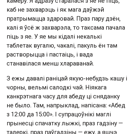
камеру. Я адразу старалася з яе не піць,
каб не захварэць і як мага даўжэй
пратрымацца здаровай. Праз пару дзён,
калі я ўсё ж захварэла, то таксама пачала
піць з яе. У яе мы кідалі некалькі
таблетак вугалю, чакалі, пакуль ён там
растворыцца і пастаіць, і вада
станавілася менш хлараванай.
З ежы давалі раніцай якую-небудзь кашу і
чорны, вельмі салодкі чай. Ніякага
канкрэтнага часу для абеду ці сняданку
не было. Там, напрыклад, напісана: «Абед
з 12:00 да 15:00». І супрацоўнікі маглі
прынесці спачатку лыжкі, праз гадзіну —
талеркі, праз паўгадзіны — ежу, а яшчэ