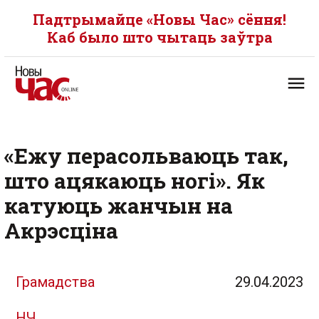
Падтрымайце «Новы Час» сёння!
Каб было што чытаць заўтра
«Ежу перасольваюць так,
што ацякаюць ногі». Як
катуюць жанчын на
Акрэсціна
Грамадства
29.04.2023
НЧ