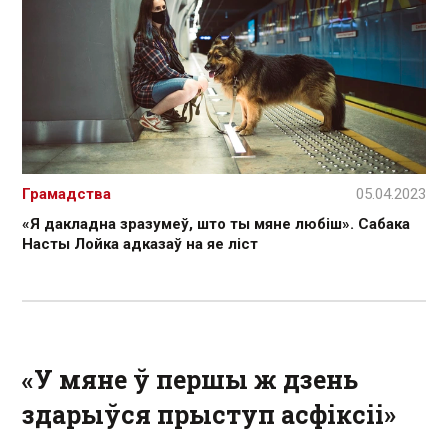
Грамадства
05.04.2023
«Я дакладна зразумеў, што ты мяне любіш». Сабака
Насты Лойка адказаў на яе ліст
«У мяне ў першы ж дзень
здарыўся прыступ асфіксіі»