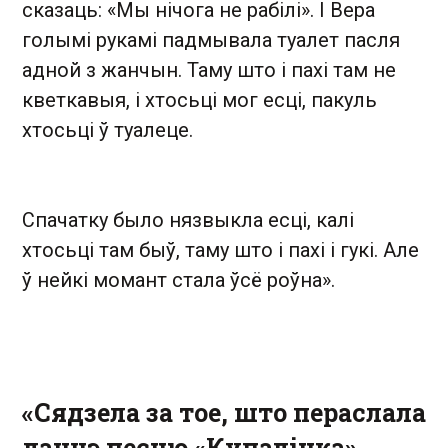
сказаць: «Мы нічога не рабілі». І Вера
голымі рукамі падмывала туалет пасля
адной з жанчын. Таму што і пахі там не
кветкавыя, і хтосьці мог есці, пакуль
хтосьці ў туалеце.
Спачатку было нязвыкла есці, калі
хтосьці там быў, таму што і пахі і гукі. Але
ў нейкі момант стала ўсё роўна».
«Сядзела за тое, што пераслала
дачцэ песню «Купалінка»