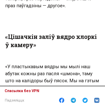
праз паўгадзіны — другое».
«Цішачкін заліў вядро хлоркі
ў камеру»
«У пластыкавым вядры мы мылі наш
абутак кожны раз пасля «шмона», таму
што на калідоры быў пясок. Мы на гэтым
абутку спалі замест падушак. Мы спалі
Спасылка без VPN
ўсе на падлозе, таму мылі яго два разы
на суткі: пасля «шмона» і перад сном.