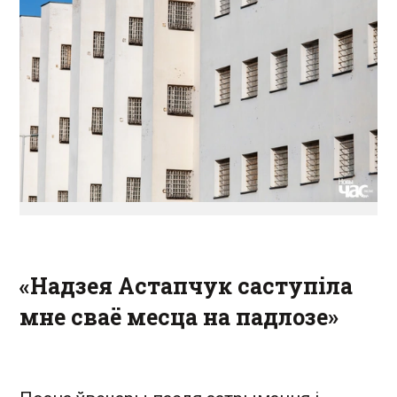
«Надзея Астапчук саступіла
мне сваё месца на падлозе»