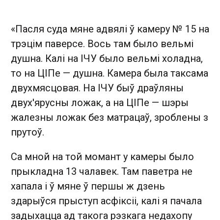
«Пасля суда мяне адвялі ў камеру № 15 на
трэцім паверсе. Вось там было вельмі
душна. Калі на ІЧУ было вельмі холадна,
то на ЦІПе — душна. Камера была таксама
двухмясцовая. На ІЧУ быў драўляны
двух'ярусны ложак, а на ЦІПе — шэры
жалезны ложак без матрацаў, зроблены з
прутоў.
Са мной на той момант у камеры было
прыкладна 13 чалавек. Там паветра не
хапала і ў мяне ў першы ж дзень
здарыўся прыступ асфіксіі, калі я пачала
задыхацца ад такога рэзкага недахопу