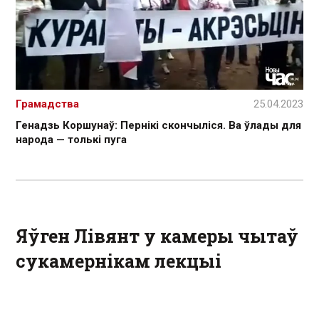
Грамадства
25.04.2023
Генадзь Коршунаў: Пернікі скончыліся. Ва ўлады для
народа — толькі пуга
Яўген Лівянт у камеры чытаў
сукамернікам лекцыі