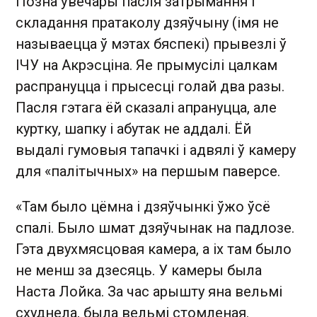
Позна ўвечары пасля затрымання і
складання пратаколу дзяўчыну (імя не
называецца ў мэтах бяспекі) прывезлі ў
ІЧУ на Акрэсціна. Яе прымусілі цалкам
распрануцца і прысесці голай два разы.
Пасля гэтага ёй сказалі апрануцца, але
куртку, шапку і абутак не аддалі. Ёй
выдалі гумовыя тапачкі і адвялі ў камеру
для «палітычных» на першым паверсе.
«Там было цёмна і дзяўчынкі ўжо ўсё
спалі. Было шмат дзяўчынак на падлозе.
Гэта двухмясцовая камера, а іх там было
не менш за дзесяць. У камеры была
Наста Лойка. За час арышту яна вельмі
схуднела, была вельмі стомленая.