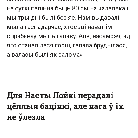
на суткі павінна быць 80 см на чалавека і
мы тры дні былі без яе. Нам выдавалі
мыла гаспадарчае, хтосьці нават ім
спрабаваў мыць галаву. Але, насамрэч, ад
яго станавілася горш, галава бруднілася,
а валасы былі як салома».
Для Насты Лойкі перадалі
цёплыя бацінкі, але нага ў іх
не ўлезла