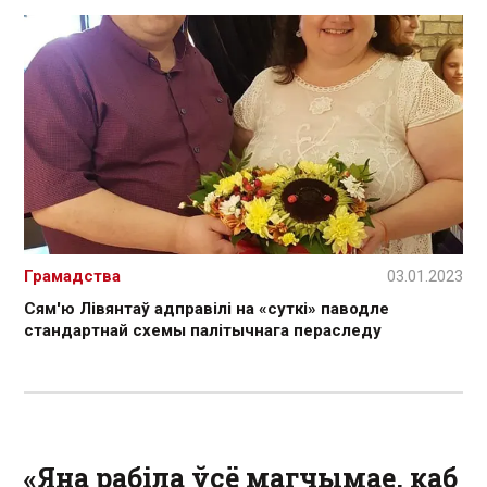
Грамадства
03.01.2023
Сям'ю Лівянтаў адправілі на «суткі» паводле
стандартнай схемы палітычнага пераследу
«Яна рабіла ўсё магчымае, каб