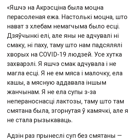
«Яшчэ на Акрэсціна была моцна
перасоленая ежа. Настолькі моцна, што
нават з хлебам немагчыма было есці.
Дзяўчынкі елі, але яны не адчувалі ні
смаку, ні паху, таму што нам падсялялі
хворых на COVID-19 людзей. Усе хутка
захварэлі. Я яшчэ смак адчувала і не
магла есці. Я не ем мяса і малочку, ела
кашы, а мясную аддавала іншым
жанчынам. Я не ела супы з-за
непераноснасці лактозы, таму што там
смятана была, згорнутая ў камячкі, але я
не стала рызыкаваць.
Адзін раз прынеслі суп без смятаны —