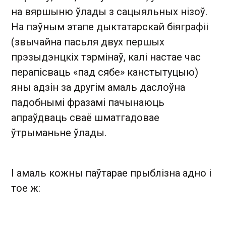
на вяршыню ўлады з сацыяльных нізоў.
На пэўным этапе дыктатарскай біяграфіі
(звычайна пасьля двух першых
прэзыдэнцкіх тэрмінаў, калі настае час
перапісваць «пад сябе» канстытуцыю)
яны адзін за другім амаль даслоўна
падобнымі фразамі пачынаюць
апраўдваць сваё шматгадовае
ўтрыманьне ўлады.
І амаль кожны паўтарае прыблізна адно і
тое ж: