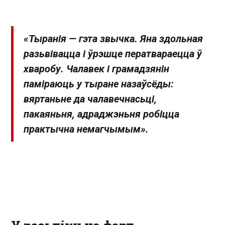
«Тыранія — гэта звычка. Яна здольная
разьвівацца і ўрэшце ператвараецца ў
хваробу. Чалавек і грамадзянін
паміраюць у тыране назаўсёды:
вяртаньне да чалавечнасьці,
пакаяньня, адраджэньня робіцца
практычна немагчымым».