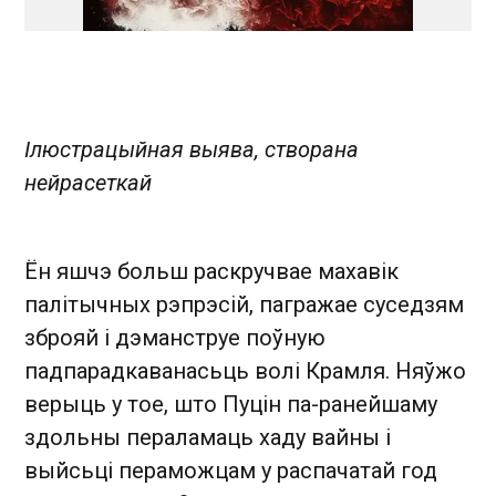
Ілюстрацыйная выява, створана
нейрасеткай
Ён яшчэ больш раскручвае махавік
палітычных рэпрэсій, пагражае суседзям
зброяй і дэманструе поўную
падпарадкаванасьць волі Крамля. Няўжо
верыць у тое, што Пуцін па-ранейшаму
здольны пераламаць хаду вайны і
выйсьці пераможцам у распачатай год