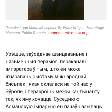
Расейскі цар Мікалай першы. By Franz Krüger - Hermitage
Museum, Public Domain,
commons.wikimedia.org
Урэшце, заўсёднае шанцаваньне і
нязьменныя перамогі пераканалі
імпэратара ў тым, што ён можа
ігнараваць сыстэму міжнароднай
бясьпекі, якая склалася на той час у
Эўропе, і перакроіць межы кантынэнту
так, як яму хочацца. Суседнюю
Асманскую імпэрыю ён пачаў называць