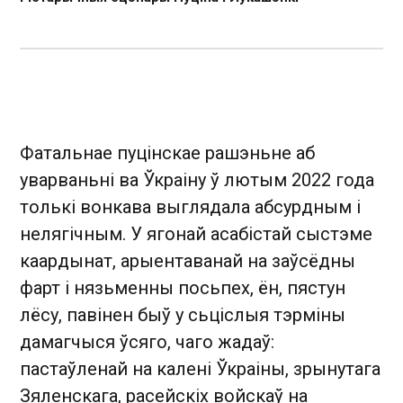
Фатальнае пуцінскае рашэньне аб
уварваньні ва Ўкраіну ў лютым 2022 года
толькі вонкава выглядала абсурдным і
нелягічным. У ягонай асабістай сыстэме
каардынат, арыентаванай на заўсёдны
фарт і нязьменны посьпех, ён, пястун
лёсу, павінен быў у сьціслыя тэрміны
дамагчыся ўсяго, чаго жадаў:
пастаўленай на калені Ўкраіны, зрынутага
Зяленскага, расейскіх войскаў на