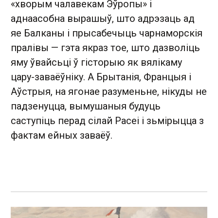
«хворым чалавекам Эўропы» і
аднаасобна вырашыў, што адрэзаць ад
яе Балканы і прысабечыць чарнаморскія
пралівы — гэта якраз тое, што дазволіць
яму ўвайсьці ў гісторыю як вялікаму
цару-заваёўніку. А Брытанія, Францыя і
Аўстрыя, на ягонае разуменьне, нікуды не
падзенуцца, вымушаныя будуць
саступіць перад сілай Расеі і зьмірыцца з
фактам ейных заваёў.