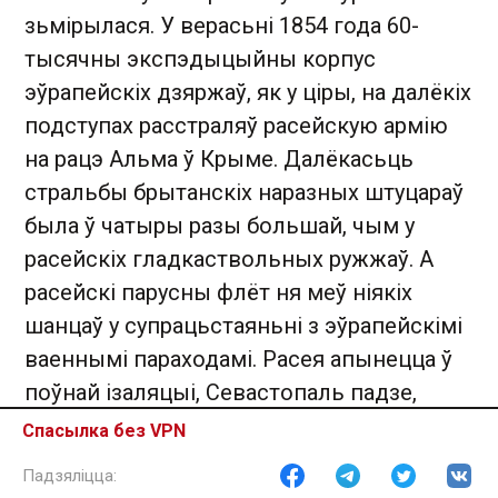
зьмірылася. У верасьні 1854 года 60-
тысячны экспэдыцыйны корпус
эўрапейскіх дзяржаў, як у ціры, на далёкіх
подступах расстраляў расейскую армію
на рацэ Альма ў Крыме. Далёкасьць
стральбы брытанскіх наразных штуцараў
была ў чатыры разы большай, чым у
расейскіх гладкаствольных ружжаў. А
расейскі парусны флёт ня меў ніякіх
шанцаў у супрацьстаяньні з эўрапейскімі
ваеннымі параходамі. Расея апынецца ў
поўнай ізаляцыі, Севастопаль падзе,
Крымская вайна будзе прайграна, хоць
Спасылка без VPN
сам Мікалай І цалкам выпіць гэтую
ганьбу не пасьпее: памрэ ва ўзросьце 59