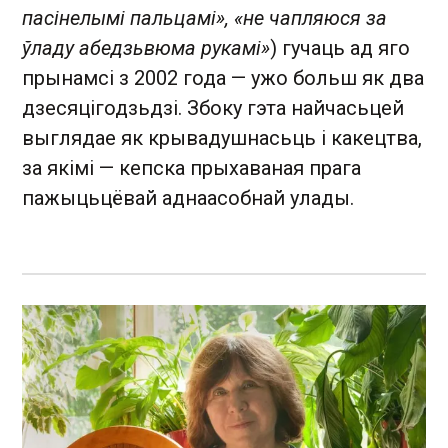
пасінелымі пальцамі», «не чапляюся за
ўладу абедзьвюма рукамі»
) гучаць ад яго
прынамсі з 2002 года — ужо больш як два
дзесяцігодзьдзі. Збоку гэта найчасьцей
выглядае як крывадушнасьць і какецтва,
за якімі — кепска прыхаваная прага
пажыцьцёвай аднаасобнай улады.