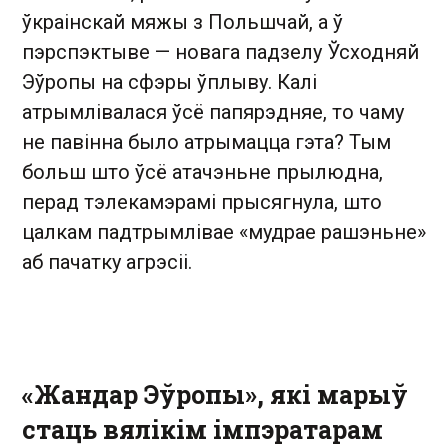
ўкраінскай мяжы з Польшчай, а ў
пэрспэктыве — новага падзелу Ўсходняй
Эўропы на сфэры ўплыву. Калі
атрымлівалася ўсё папярэдняе, то чаму
не павінна было атрымацца гэта? Тым
больш што ўсё атачэньне прылюдна,
перад тэлекамэрамі прысягнула, што
цалкам падтрымлівае «мудрае рашэньне»
аб пачатку агрэсіі.
«Жандар Эўропы», які марыў
стаць вялікім імпэратарам