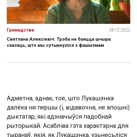
Грамадства
28.12.2022
Святлана Алексіевіч: Трэба не баяцца шчыра
сказаць, што мы сутыкнуліся з фашызмам
Адметна, аднак, тое, што Лукашэнка
далёка ня першы (і, відавочна, не апошні)
дыктатар, які адзначыўся падобнай
рыторыкай. Асабліва гэта характэрна для
тыранаў, якія, як Лукашэнка, узьнесьліся