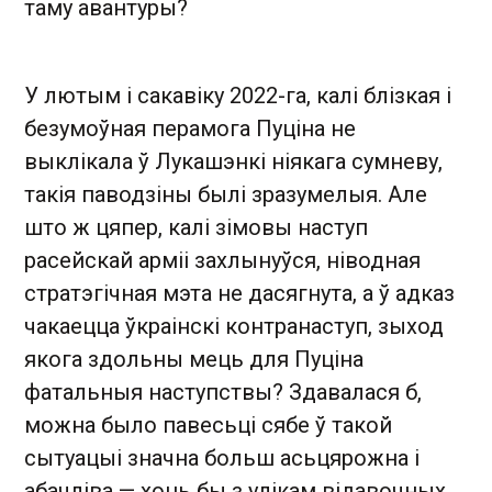
таму авантуры?
У лютым і сакавіку 2022-га, калі блізкая і
безумоўная перамога Пуціна не
выклікала ў Лукашэнкі ніякага сумневу,
такія паводзіны былі зразумелыя. Але
што ж цяпер, калі зімовы наступ
расейскай арміі захлынуўся, ніводная
стратэгічная мэта не дасягнута, а ў адказ
чакаецца ўкраінскі контранаступ, зыход
якога здольны мець для Пуціна
фатальныя наступствы? Здавалася б,
можна было павесьці сябе ў такой
сытуацыі значна больш асьцярожна і
абачліва — хоць бы з улікам відавочных