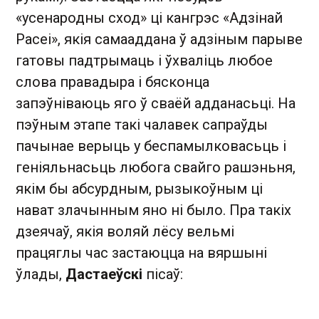
«усенародны сход» ці кангрэс «Адзінай
Расеі», якія самааддана ў адзіным парыве
гатовы падтрымаць і ўхваліць любое
слова правадыра і бясконца
запэўніваюць яго ў сваёй адданасьці. На
пэўным этапе такі чалавек сапраўды
пачынае верыць у беспамылковасьць і
геніяльнасьць любога свайго рашэньня,
якім бы абсурдным, рызыкоўным ці
нават злачынным яно ні было. Пра такіх
дзеячаў, якія воляй лёсу вельмі
працяглы час застаюцца на вяршыні
ўлады,
Дастаеўскі
пісаў: