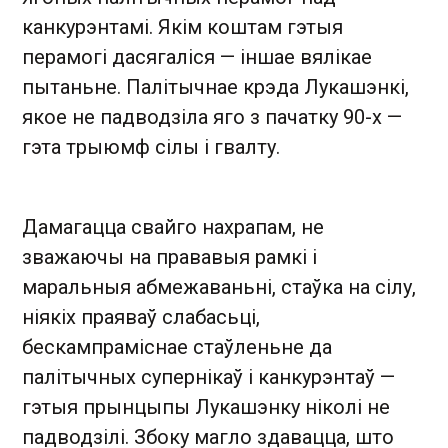
канкурэнтамі. Якім коштам гэтыя
перамогі дасягаліся — іншае вялікае
пытаньне. Палітычнае крэда Лукашэнкі,
якое не падводзіла яго з пачатку 90-х —
гэта трыюмф сілы і гвалту.
Дамагацца свайго нахрапам, не
зважаючы на прававыя рамкі і
маральныя абмежаваньні, стаўка на сілу,
ніякіх праяваў слабасьці,
бескампраміснае стаўленьне да
палітычных супернікаў і канкурэнтаў —
гэтыя прынцыпы Лукашэнку ніколі не
падводзілі. Збоку магло здавацца, што