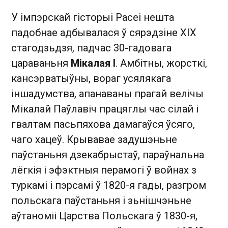
У імпэрскай гісторыі Расеі нешта
падобнае адбывалася ў сярэдзіне ХІХ
стагодзьдзя, падчас 30-гадовага
цараваньня
Мікалая І
. Амбітны, жорсткі,
кансэрватыўны, вораг усялякага
іншадумства, апанаваны прагай велічы
Мікалай Паўлавіч працяглы час сілай і
гвалтам пасьпяхова дамагаўся ўсяго,
чаго хацеў. Крывавае задушэньне
паўстаньня дзекабрыстаў, параўнальна
лёгкія і эфэктныя перамогі ў войнах з
туркамі і пэрсамі ў 1820-я гады, разгром
польскага паўстаньня і зьнішчэньне
аўтаноміі Царства Польскага ў 1830-я,