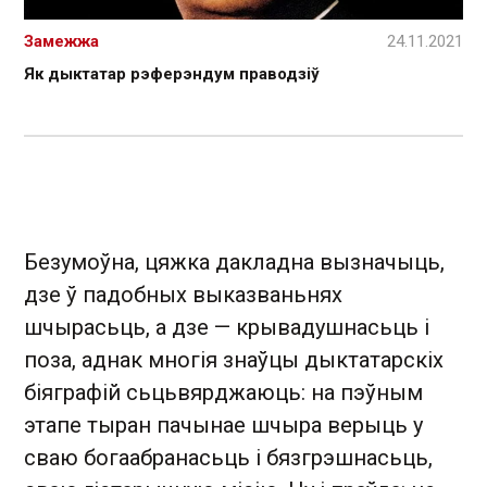
Замежжа
24.11.2021
Як дыктатар рэферэндум праводзіў
Безумоўна, цяжка дакладна вызначыць,
дзе ў падобных выказваньнях
шчырасьць, а дзе — крывадушнасьць і
поза, аднак многія знаўцы дыктатарскіх
біяграфій сьцьвярджаюць: на пэўным
этапе тыран пачынае шчыра верыць у
сваю богаабранасьць і бязгрэшнасьць,