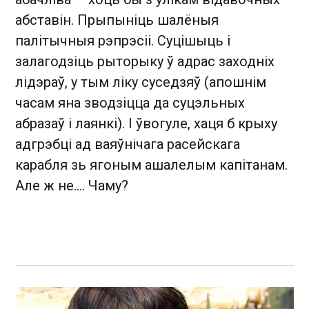
абставін. Прыпыніць шалёныя
палітычныя рэпрэсіі. Суцішыць і
залагодзіць рыторыку ў адрас заходніх
лідэраў, у тым ліку суседзяў (апошнім
часам яна зводзіцца да суцэльных
абразаў і лаянкі). І ўвогуле, хаця б крыху
адгрэбці ад ваяўнічага расейскага
карабля зь ягоным ашалелым капітанам.
Але ж не.... Чаму?