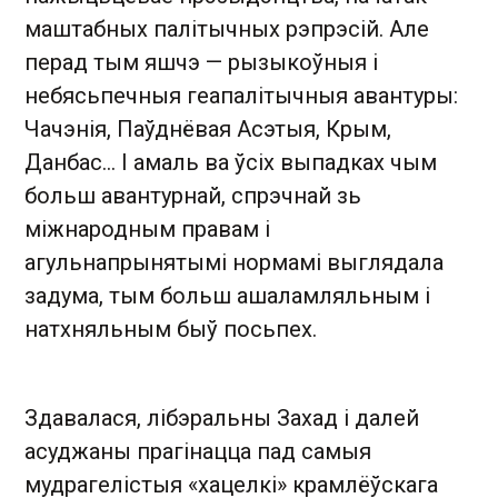
маштабных палітычных рэпрэсій. Але
перад тым яшчэ — рызыкоўныя і
небясьпечныя геапалітычныя авантуры:
Чачэнія, Паўднёвая Асэтыя, Крым,
Данбас... І амаль ва ўсіх выпадках чым
больш авантурнай, спрэчнай зь
міжнародным правам і
агульнапрынятымі нормамі выглядала
задума, тым больш ашаламляльным і
натхняльным быў посьпех.
Здавалася, лібэральны Захад і далей
асуджаны прагінацца пад самыя
мудрагелістыя «хацелкі» крамлёўскага