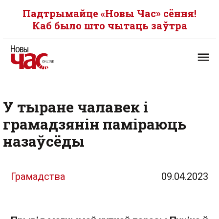
Падтрымайце «Новы Час» сёння!
Каб было што чытаць заўтра
У тыране чалавек і
грамадзянін паміраюць
назаўсёды
Грамадства
09.04.2023