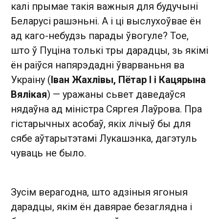
калі прымае такія важныя для будучыні
Беларусі рашэньні. А і ці выслухоўвае ён
ад каго-небудзь парады ўвогуле? Тое,
што ў Пуціна толькі тры дарадцы, зь якімі
ён раіўся напярэдадні ўварваньня ва
Украіну (
Іван Жахлівы, Пётар І і Кацярына
Вялікая
) — уражаны сьвет даведаўся
нядаўна ад міністра Сяргея Лаўрова. Пра
гістарычных асобаў, якіх лічыў бы для
сябе аўтарытэтамі Лукашэнка, дагэтуль
чуваць не было.
Зусім верагодна, што адзіныя ягоныя
дарадцы, якім ён давярае безаглядна і