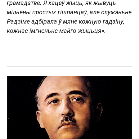
грамадзтве. Я хацеў жыць, як жывуць
мільёны простых гішпанцаў, але служэньне
Радзіме адбірала ў мяне кожную гадзіну,
кожнае імгненьне майго жыцьця».