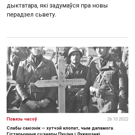
дыктатара, які задумаўся пра новы
перадзел сьвету.
Повязь часоў
26.10.2022
Слабы саюзнік — хутчэй клопат, чым дапамога.
Гістарычныя сцэнары Пуціна і Лукашэнкі