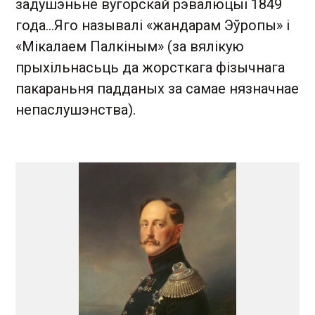
задушэньне вугорскай рэвалюцыі 1849
года...Яго называлі «жандарам Эўропы» і
«Мікалаем Палкіным» (за вялікую
прыхільнасьць да жорсткага фізычнага
пакараньня падданых за самае нязначнае
непаслушэнства).