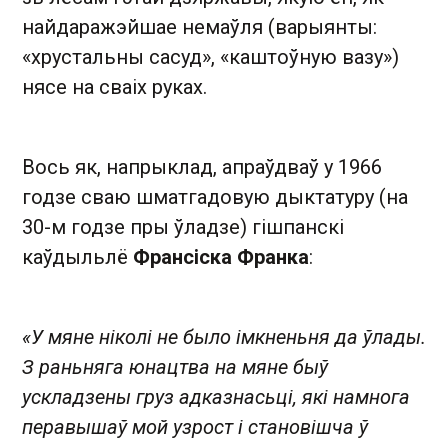
найдаражэйшае немаўля (варыянты:
«хрустальны сасуд», «каштоўную вазу»)
нясе на сваіх руках.
Вось як, напрыклад, апраўдваў у 1966
годзе сваю шматгадовую дыктатуру (на
30-м годзе пры ўладзе) гішпанскі
каўдыльлё
Франсіска Франка
:
«У мяне ніколі не было імкненьня да ўлады.
З раньняга юнацтва на мяне быў
ускладзены груз адказнасьці, які намнога
перавышаў мой узрост і становішча ў