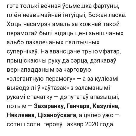
гэта толькі вечная ўсьмешка фартуны,
плён незвычайнай інтуіцыі, Божая ласка.
Хоць насамрэч амаль за кожнай такой
перамогай былі відаць цені зьнішчаных
альбо пакалечаных палітычных
супернікаў. На авансцэне трыюмфатар,
прыціскаючы руку да сэрца, дзякаваў
вернападданым за чарговую
«элегантную перамогу» — а за кулісамі
выводзілі ў «аўтазак» з заламанымі
рукамі спачатку — дэпутатаў апазыцыі,
потым —
Захаранку, Ганчара, Казуліна,
Някляева, Ціханоўскага
, а цяпер ужо —
сотні і сотні герояў і ахвяр 2020 года.