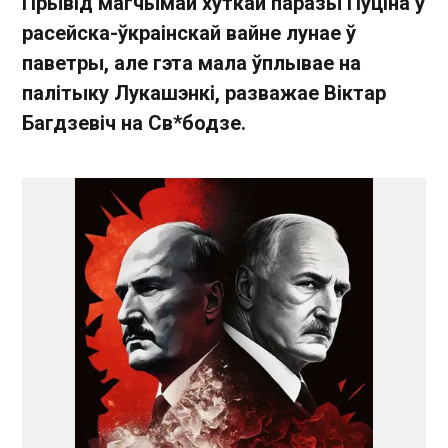
Прывід магчымай хуткай паразы Пуціна ў
расейска-ўкраінскай вайне лунае ў
паветры, але гэта мала ўплывае на
палітыку Лукашэнкі, разважае Віктар
Багдзевіч на Св*бодзе.