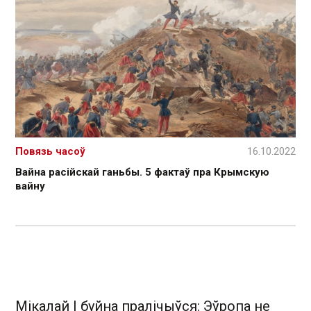
Повязь часоў
16.10.2022
Вайна расійскай ганьбы. 5 фактаў пра Крымскую
вайну
Мікалай І буйна пралічыўся: Эўропа не