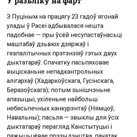
У разьліку на фарт
З Пуціным на працягу 23 гадоў ягонай
улады ў Расеі адбывалася нешта
падобнае — пры ўсёй несупастаўнасьці
маштабаў дзьвюх дзяржаў і
геапалітычных прэтэнзіяў гэтых двух
дыктатараў. Спачатку пасьпяховае
выцісканьне непадкантрольных
алігархаў (Хадаркоўскага, Гусінскага,
Беразоўскага); потым зьнішчэньне
апазыцыі, ухіленьне найбольш
небясьпечных канкурэнтаў (Нямцоў,
Навальны); пасьля — звыклы для ўсіх
дыктатараў перагляд Канстытуцыі і
пажыцьцёвае прэзыдэнцтва, пачатак