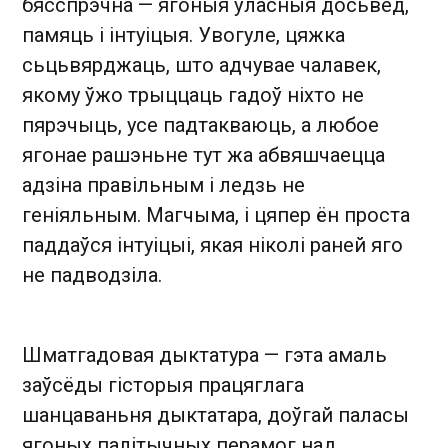
бясспрэчна — ягоныя ўласныя досьвед,
памяць і інтуіцыя. Увогуле, цяжка
сьцьвярджаць, што адчувае чалавек,
якому ўжо трыццаць гадоў ніхто не
пярэчыць, усе падтакваюць, а любое
ягонае рашэньне тут жа абвяшчаецца
адзіна правільным і ледзь не
геніяльным. Магчыма, і цяпер ён проста
паддаўся інтуіцыі, якая ніколі раней яго
не падводзіла.
Шматгадовая дыктатура — гэта амаль
заўсёды гісторыя працяглага
шанцаваньня дыктатара, доўгай паласы
ягоных палітычных перамог над