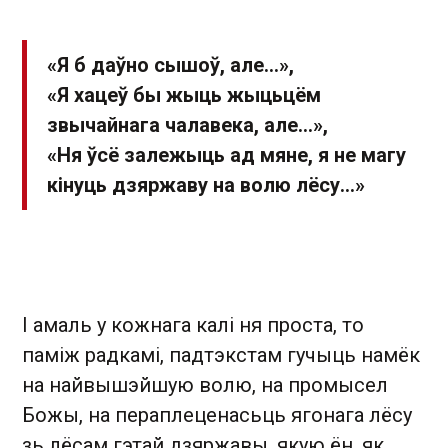
«Я б даўно сышоў, але...»,
«Я хацеў бы жыць жыцьцём
звычайнага чалавека, але...»,
«Ня ўсё залежыць ад мяне, я не магу
кінуць дзяржаву на волю лёсу...»
І амаль у кожнага калі ня проста, то
паміж радкамі, падтэкстам гучыць намёк
на найвышэйшую волю, на промысел
Божы, на пераплеценасьць ягонага лёсу
зь лёсам гэтай дзяржавы, якую ён, як