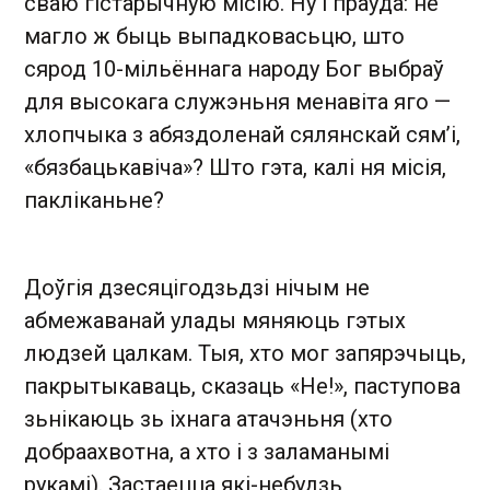
сваю гістарычную місію. Ну і праўда: не
магло ж быць выпадковасьцю, што
сярод 10-мільённага народу Бог выбраў
для высокага служэньня менавіта яго —
хлопчыка з абяздоленай сялянскай сям’і,
«бязбацькавіча»? Што гэта, калі ня місія,
пакліканьне?
Доўгія дзесяцігодзьдзі нічым не
абмежаванай улады мяняюць гэтых
людзей цалкам. Тыя, хто мог запярэчыць,
пакрытыкаваць, сказаць «Не!», паступова
зьнікаюць зь іхнага атачэньня (хто
добраахвотна, а хто і з заламанымі
рукамі). Застаецца які-небудзь