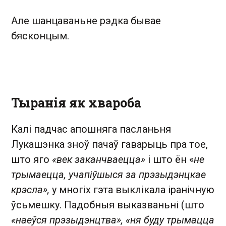
Але шанцаваньне рэдка бывае
бясконцым.
Тыранія як хвароба
Калі падчас апошняга пасланьня
Лукашэнка зноў пачаў гаварыць пра тое,
што яго
«век заканчваецца»
і што ён «
не
трымаецца, учапіўшыся за прэзыдэнцкае
крэсла»,
у многіх гэта выклікала іранічную
ўсьмешку. Падобныя выказваньні (што
«наеўся прэзыдэнцтва», «ня буду трымацца