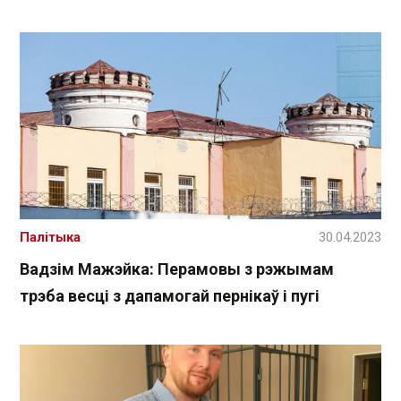
Палітыка
30.04.2023
Вадзім Мажэйка: Перамовы з рэжымам
трэба весці з дапамогай пернікаў і пугі