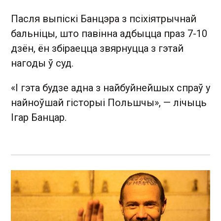
Пасля выпіскі Банцэра з псіхіятрычнай
бальніцы, што павінна адбыцца праз 7-10
дзён, ён збіраецца звярнуцца з гэтай
нагоды ў суд.
«І гэта будзе адна з найбуйнейшых спраў у
найноўшай гісторыі Польшчы», — лічыць
Ігар Банцар.