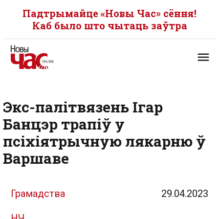
Падтрымайце «Новы Час» сёння!
Каб было што чытаць заўтра
Экс-палітвязень Ігар
Банцэр трапіў у
псіхіятрычную лякарню ў
Варшаве
Грамадства
29.04.2023
НЧ