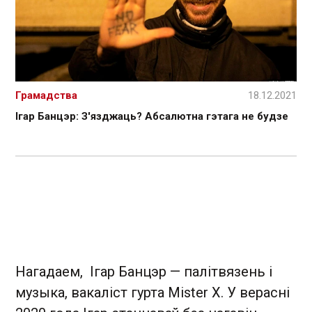
Грамадства
18.12.2021
Ігар Банцэр: З'язджаць? Абсалютна гэтага не будзе
Нагадаем, Ігар Банцэр — палітвязень і
музыка, вакаліст гурта Mister X. У верасні