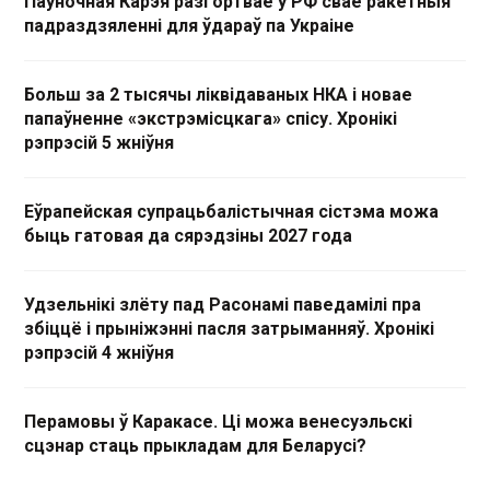
Паўночная Карэя разгортвае ў РФ свае ракетныя
падраздзяленні для ўдараў па Украіне
Больш за 2 тысячы ліквідаваных НКА і новае
папаўненне «экстрэмісцкага» спісу. Хронікі
рэпрэсій 5 жніўня
Еўрапейская супрацьбалістычная сістэма можа
быць гатовая да сярэдзіны 2027 года
Удзельнікі злёту пад Расонамі паведамілі пра
збіццё і прыніжэнні пасля затрыманняў. Хронікі
рэпрэсій 4 жніўня
Перамовы ў Каракасе. Ці можа венесуэльскі
сцэнар стаць прыкладам для Беларусі?