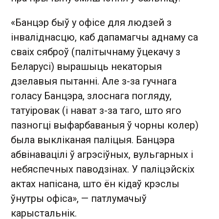
«Банцэр быў у офісе для людзей з
інваліднасцю, каб дапамагчы аднаму са
сваіх сяброў (палітычнаму ўцекачу з
Беларусі) вырашыць некаторыя
дзелавыя пытанні. Але з-за гучнага
голасу Банцэра, злоснага погляду,
татуіровак (і нават з-за таго, што яго
пазногці выфарбаваныя ў чорны колер)
была выкліканая паліцыя. Банцэра
абвінавацілі ў агрэсіўных, вульгарных і
небяспечных паводзінах. У паліцэйскіх
актах напісана, што ён кідаў крэслы
ўнутры офіса», — патлумачыў
карыстальнік.