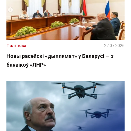
Палітыка
22.07.2026
Новы расейскі «дыплямат» у Беларусі — з
баявікоў «ЛНР»