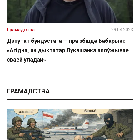
Грамадства
29.04.2023
Дэпутат бундэстага — пра збіццё Бабарыкі:
«Агідна, як дыктатар Лукашэнка злоўжывае
сваёй уладай»
ГРАМАДСТВА