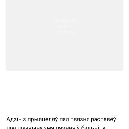
Паглядзець
пост у
Facebook
Адзін з прыяцеляў палітвязня распавёў
пра прычыну змяшчэння ў бальніцу.