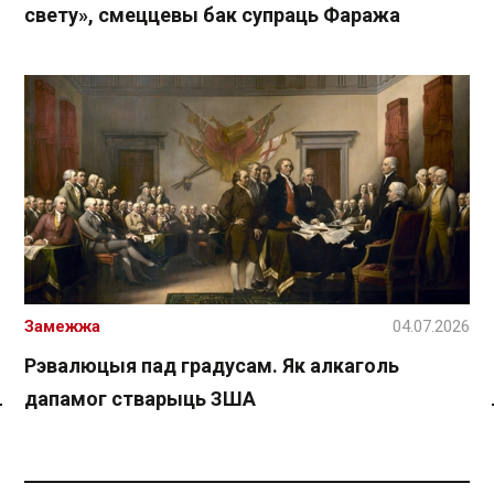
свету», смеццевы бак супраць Фаража
Замежжа
04.07.2026
Рэвалюцыя пад градусам. Як алкаголь
дапамог стварыць ЗША
Спасылка без VPN