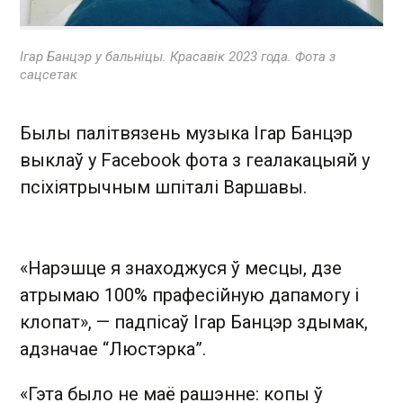
Ігар Банцэр у бальніцы. Красавік 2023 года. Фота з
сацсетак
Былы палітвязень музыка Ігар Банцэр
выклаў у Facebook фота з геалакацыяй у
псіхіятрычным шпіталі Варшавы.
«Нарэшце я знаходжуся ў месцы, дзе
атрымаю 100% прафесійную дапамогу і
клопат», — падпісаў Ігар Банцэр здымак,
адзначае “Люстэрка”.
«Гэта было не маё рашэнне: копы ў