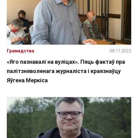
Грамадства
08.11.2023
«Яго пазнавалі на вуліцах». Пяць фактаў пра
палітзняволенага журналіста і краязнаўцу
Яўгена Меркіса