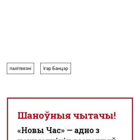
палітвязні
Ігар Банцэр
Шаноўныя чытачы!
«Новы Час» — адно з