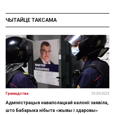
ЧЫТАЙЦЕ ТАКСАМА
Грамадства
29.04.2023
Адміністрацыя наваполацкай калоніі заявіла,
што Бабарыка нібыта «жывы і здаровы»