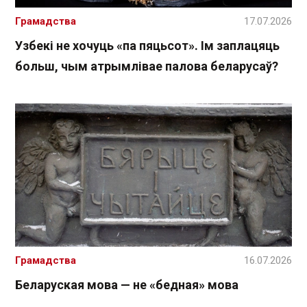
Грамадства
17.07.2026
Узбекі не хочуць «па пяцьсот». Ім заплацяць
больш, чым атрымлівае палова беларусаў?
Грамадства
16.07.2026
Беларуская мова — не «бедная» мова