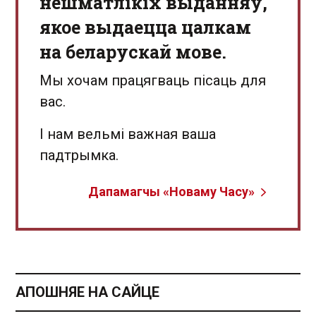
нешматлікіх выданняў,
якое выдаецца цалкам
на беларускай мове.
Мы хочам працягваць пісаць для
вас.
І нам вельмі важная ваша
падтрымка.
Дапамагчы «Новаму Часу»
АПОШНЯЕ НА САЙЦЕ