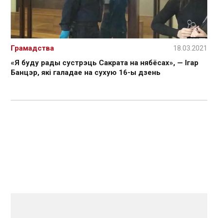
Грамадства
18.03.2021
«Я буду рады сустрэць Сакрата на нябёсах», — Ігар
Банцэр, які галадае на сухую 16-ы дзень