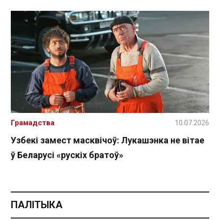
Грамадства
10.07.2026
Узбекі замест масквічоў: Лукашэнка не вітае
ў Беларусі «рускіх братоў»
ПАЛІТЫКА