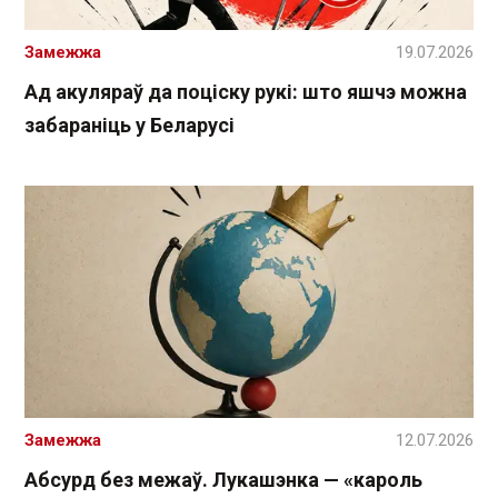
Замежжа
19.07.2026
Ад акуляраў да поціску рукі: што яшчэ можна
забараніць у Беларусі
Замежжа
12.07.2026
Абсурд без межаў. Лукашэнка — «кароль