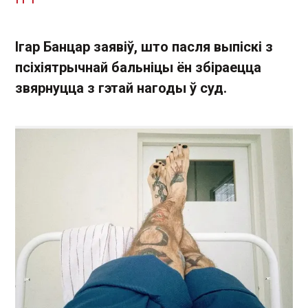
Ігар Банцар заявіў, што пасля выпіскі з
псіхіятрычнай бальніцы ён збіраецца
звярнуцца з гэтай нагоды ў суд.