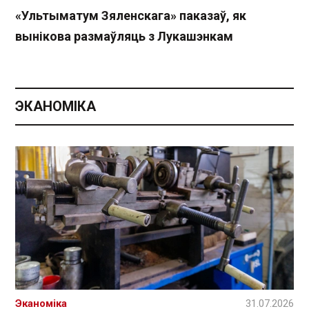
«Ультыматум Зяленскага» паказаў, як
вынікова размаўляць з Лукашэнкам
ЭКАНОМІКА
Эканоміка
31.07.2026