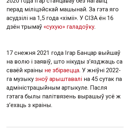
2020 года Ігар станцаваў без нагавіц
перад міліцэйскай машынай. За гэта яго
асудзілі на 1,5 года «хіміі». У СІЗА ён 16
дзён трымаў
«сухую» галадоўку
.
17 снежня 2021 года Ігар Банцар выйшаў
на волю і заявіў, што нікуды з’язджаць са
сваёй краіны
не збіраецца
. У жніўні 2022-
га музыку
зноў арыштавалі
на 45 сутак па
адміністрацыйным артыкуле. Пасля
гэтага былы палітвязень вырашыў усё ж
з’ехаць з краіны.