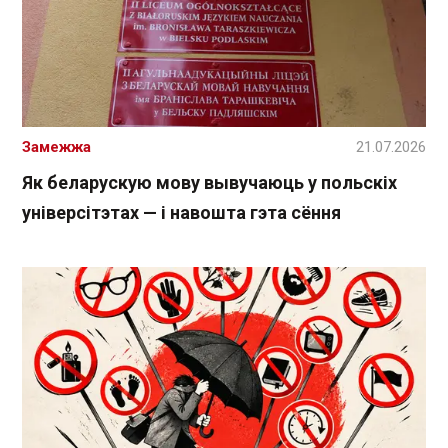
Замежжа
21.07.2026
Як беларускую мову вывучаюць у польскіх
універсітэтах — і навошта гэта сёння