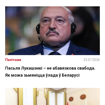
Палітыка
22.07.2026
Пасьля Лукашэнкі – не абавязкова свабода.
Як можа зьмяніцца ўлада ў Беларусі