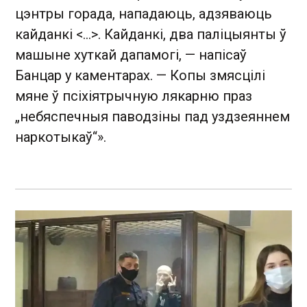
цэнтры горада, нападаюць, адзяваюць
кайданкі <...>. Кайданкі, два паліцыянты ў
машыне хуткай дапамогі, — напісаў
Банцар у каментарах. — Копы змясцілі
мяне ў псіхіятрычную лякарню праз
„небяспечныя паводзіны пад уздзеяннем
наркотыкаў“».