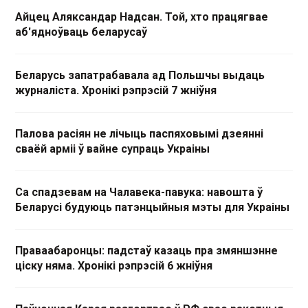
Айцец Аляксандар Надсан. Той, хто працягвае
аб'ядноўваць беларусаў
Беларусь запатрабавала ад Польшчы выдаць
журналіста. Хронікі рэпрэсій 7 жніўня
Палова расіян не лічыць паспяховымі дзеянні
сваёй арміі ў вайне супраць Украіны
Са спадзевам на Чалавека-павука: навошта ў
Беларусі будуюць патэнцыйныя мэты для Украіны
Праваабаронцы: падстаў казаць пра змяншэнне
ціску няма. Хронікі рэпрэсій 6 жніўня