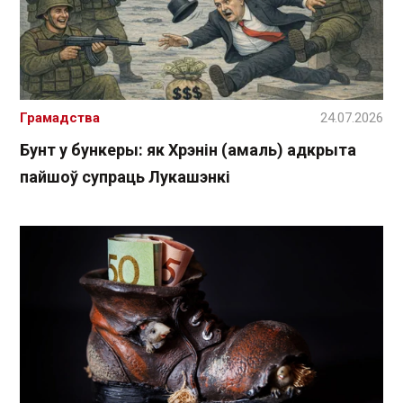
Грамадства
24.07.2026
Бунт у бункеры: як Хрэнін (амаль) адкрыта
пайшоў супраць Лукашэнкі