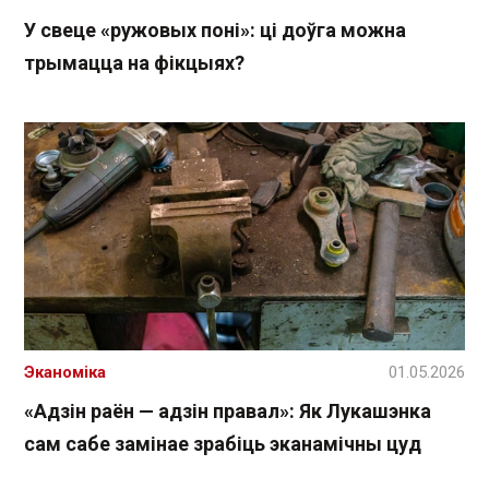
У свеце «ружовых поні»: ці доўга можна
трымацца на фікцыях?
Эканоміка
01.05.2026
«Адзін раён — адзін правал»: Як Лукашэнка
сам сабе замінае зрабіць эканамічны цуд