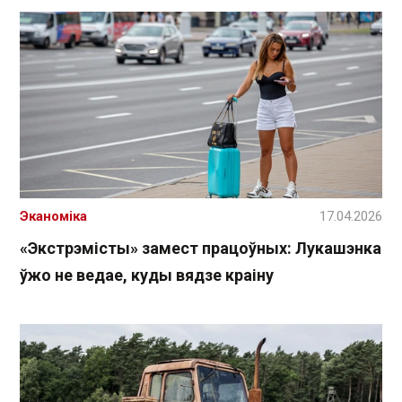
Эканоміка
17.04.2026
«Экстрэмісты» замест працоўных: Лукашэнка
ўжо не ведае, куды вядзе краіну