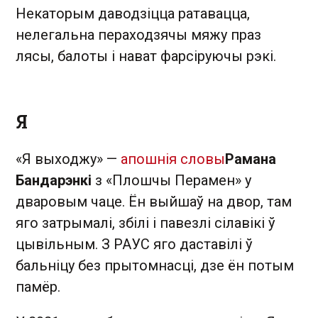
Некаторым даводзіцца ратавацца,
нелегальна пераходзячы мяжу праз
лясы, балоты і нават фарсіруючы рэкі.
Я
«Я выходжу» —
апошнія словы
Рамана
Бандарэнкі
з «Плошчы Перамен» у
дваровым чаце. Ён выйшаў на двор, там
яго затрымалі, збілі і павезлі сілавікі ў
цывільным. З РАУС яго даставілі ў
бальніцу без прытомнасці, дзе ён потым
памёр.