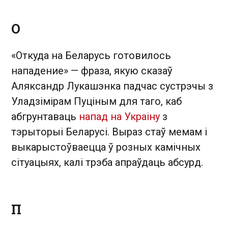
О
«Откуда на Беларусь готовилось
нападение» — фраза, якую сказаў
Аляксандр Лукашэнка падчас сустрэчы з
Уладзімірам Пуціным для таго, каб
абгрунтаваць
напад на Украіну
з
тэрыторыі Беларусі. Выраз стаў мемам і
выкарыстоўваецца ў розных камічных
сітуацыях, калі трэба апраўдаць абсурд.
П