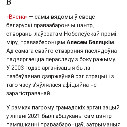
В
«Вясна»
— самы вядомы ў свеце
беларускі праваабарончы цэнтр,
створаны лаўрэатам Нобелеўскай прэміі
міру, праваабаронцам
Алесем Бяляцкім
.
Ад самага свайго стварэння паслядоўна
падвяргаецца пераследу з боку рэжыму.
У 2003 годзе арганізацыя была
пазбаўленая дзяржаўнай рэгістрацыі і з
таго часу з'яўлялася афіцыйна не
зарэгістраванай.
У рамках пагрому грамадскіх арганізацый
у ліпені 2021 былі абшуканы сам цэнтр і
памяшканні праваабаронцаў, затрыманыя