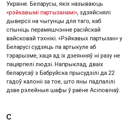
Украіне. Беларусы, якіх называюць
«рэйкавымі партызанамі»
, здзяйснялі
дыверсіі на чыгунцы для таго, каб
спыніць перамяшчэнне расійскай
вайсковай тэхнікі. «Рэйкавых партызан» у
Беларусі судзяць па артыкуле аб
тэрарызме, хаця ад іх дзеянняў ні разу не
пацярпелі людзі. Напрыклад, дваіх
беларусаў з Бабруйска прысудзілі да 22
гадоў калоніі за тое, што яны падпалілі
дзве рэлейныя шафы ў раёне Асіповічаў.
С