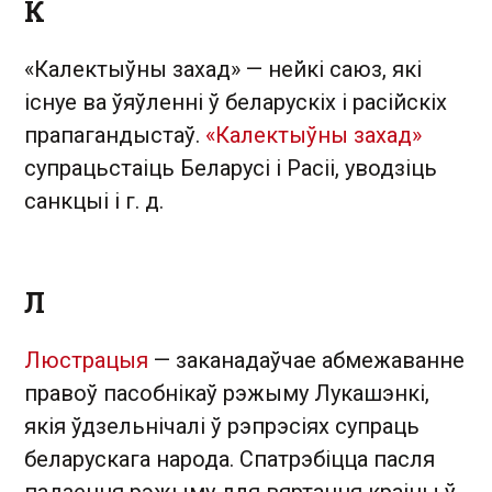
К
«Калектыўны захад» — нейкі саюз, які
існуе ва ўяўленні ў беларускіх і расійскіх
прапагандыстаў.
«Калектыўны захад»
супрацьстаіць Беларусі і Расіі, уводзіць
санкцыі і г. д.
Л
Люстрацыя
— заканадаўчае абмежаванне
правоў пасобнікаў рэжыму Лукашэнкі,
якія ўдзельнічалі ў рэпрэсіях супраць
беларускага народа. Спатрэбіцца пасля
падзення рэжыму для вяртання краіны ў