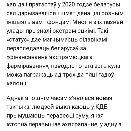
кавіда і пратэстаў у 2020 годзе беларусы
салідарызаваліся і шмат данацілі розным
ініцыятывам і фондам. Многія з іх пазней
улады прызналі экстрэмісцкімі. Такі
«статус» дае магчымасць сілавікамі
пераследаваць беларусаў за
«фінансаванне экстрэмісцкага
фарміравання», паводле гэтага артыкула
можа пагражаць ад трох да пяці гадоў
калоніі.
Аднак апошнім часам з'явілася новая
тактыка: людзей выклікаюць у КДБ і
прымушаюць перавесці суму, якая
істотна перавышае ахвяраванне, у адну з