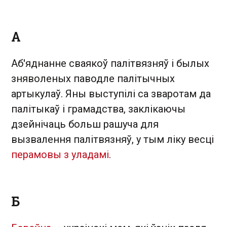
А
Аб'яднанне сваякоў палітвязняў і былых
зняволеных паводле палітычных
артыкулаў. Яны выступілі са зваротам да
палітыкаў і грамадства, заклікаючы
дзейнічаць больш рашуча для
вызвалення палітвязняў, у тым ліку весці
перамовы з уладамі
.
Б