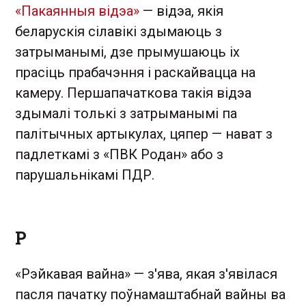
«Пакаянныя відэа»
— відэа, якія
беларускія сілавікі здымаюць з
затрыманымі, дзе прымушаюць іх
прасіць прабачэння і раскайвацца на
камеру. Першапачаткова такія відэа
здымалі толькі з затрыманымі па
палітычных артыкулах, цяпер — нават з
падлеткамі з «ПВК Родан» або з
парушальнікамі ПДР.
Р
«Рэйкавая вайна» — з'ява, якая з'явілася
пасля пачатку поўнамаштабнай вайны ва