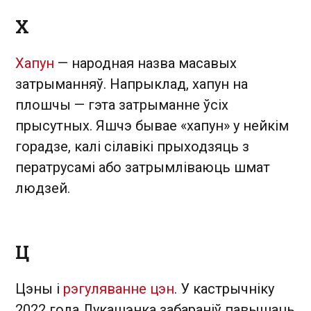
Х
Хапун
— народная назва масавых
затрыманняў. Напрыклад, хапун на
плошчы — гэта затрыманне ўсіх
прысутных. Яшчэ бывае «хапун» у нейкім
горадзе, калі сілавікі прыходзяць з
ператрусамі або затрымліваюць шмат
людзей.
Ц
Цэны і
рэгуляванне цэн
. У кастрычніку
2022 года Лукашэнка забараніў павышаць