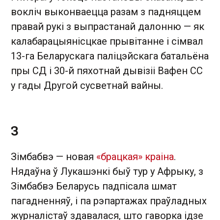
вокліч выконваецца разам з падняццем
правай рукі з выпрастанай далонню — як
калабарацыянісцкае прывітанне і сімвал
13-га Беларускага паліцэйскага батальёна
пры СД і 30-й пяхотнай дывізіі Вафен СС
у гады Другой сусветнай вайны.
З
Зімбабвэ — новая
«брацкая» краіна
.
Нядаўна ў Лукашэнкі быў тур у Афрыку, з
Зімбабвэ Беларусь падпісала шмат
пагадненняў, і па рэпартажах праўладных
журналістаў здавалася, што гаворка ідзе