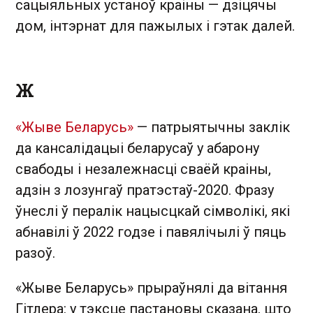
сацыяльных устаноў краіны — дзіцячы
дом, інтэрнат для пажылых і гэтак далей.
Ж
«Жыве Беларусь»
— патрыятычны заклік
да кансалідацыі беларусаў у абарону
свабоды і незалежнасці сваёй краіны,
адзін з лозунгаў пратэстаў-2020. Фразу
ўнеслі ў пералік нацысцкай сімволікі, які
абнавілі ў 2022 годзе і павялічылі ў пяць
разоў.
«Жыве Беларусь» прыраўнялі да вітання
Гітлера: у тэксце пастановы сказана, што