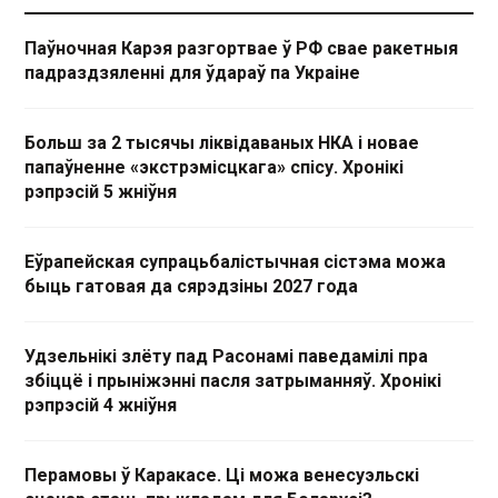
Паўночная Карэя разгортвае ў РФ свае ракетныя
падраздзяленні для ўдараў па Украіне
Больш за 2 тысячы ліквідаваных НКА і новае
папаўненне «экстрэмісцкага» спісу. Хронікі
рэпрэсій 5 жніўня
Еўрапейская супрацьбалістычная сістэма можа
быць гатовая да сярэдзіны 2027 года
Удзельнікі злёту пад Расонамі паведамілі пра
збіццё і прыніжэнні пасля затрыманняў. Хронікі
рэпрэсій 4 жніўня
Перамовы ў Каракасе. Ці можа венесуэльскі