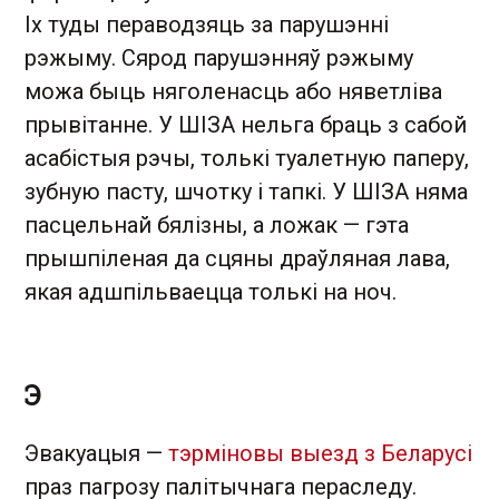
Іх туды пераводзяць за парушэнні
рэжыму. Сярод парушэнняў рэжыму
можа быць няголенасць або няветліва
прывітанне. У ШІЗА нельга браць з сабой
асабістыя рэчы, толькі туалетную паперу,
зубную пасту, шчотку і тапкі. У ШІЗА няма
пасцельнай бялізны, а ложак — гэта
прышпіленая да сцяны драўляная лава,
якая адшпільваецца толькі на ноч.
Э
Эвакуацыя —
тэрміновы выезд з Беларусі
праз пагрозу палітычнага пераследу.