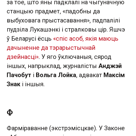
за тое, што яны падклалі на чыгуначную
станцыю прадмет, «падобны да
выбуховага прыстасавання», падпалілі
пудзіла Лукашэнкі і стралковы цір. Яшчэ
ў Беларусі ёсць
«спіс асоб, якія маюць
дачыненне да тэрарыстычнай
дзейнасці»
. У яго ўключаныя, сярод
іншых, напрыклад, журналісты
Анджэй
Пачобут
і
Вольга Лойка
, адвакат
Максім
Знак
і іншыя.
Ф
Фарміраванне (экстрэмісцкае). У Законе