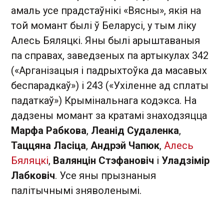
амаль усе прадстаўнікі «Вясны», якія на
той момант былі ў Беларусі, у тым ліку
Алесь Бяляцкі. Яны былі арыштаваныя
па справах, заведзеных па артыкулах 342
(«Арганізацыя і падрыхтоўка да масавых
беспарадкаў») і 243 («Ухіленне ад сплаты
падаткаў») Крымінальнага кодэкса. На
дадзены момант за кратамі знаходзяцца
Марфа Рабкова
,
Леанід Судаленка
,
Таццяна Ласіца
,
Андрэй Чапюк
,
Алесь
Бяляцкі
,
Валянцін Стэфановіч
і
Уладзімір
Лабковіч
. Усе яны прызнаныя
палітычнымі зняволенымі.