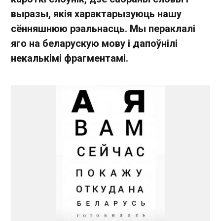
выразы, якія характарызуюць нашу
сённяшнюю рэальнасць. Мы пераклалі
яго на беларускую мову і дапоўнілі
некалькімі фрагментамі.