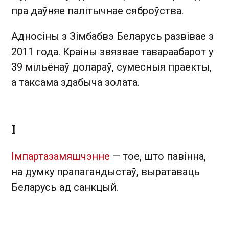
пра даўняе палітычнае сяброўства.
Адносіны з Зімбабвэ Беларусь развівае з
2011 года. Краіны звязвае тавараабарот у
39 мільёнаў долараў, сумесныя праекты,
а таксама здабыча золата.
І
Імпартазамяшчэнне
— тое, што павінна,
на думку прапагандыстаў, выратаваць
Беларусь ад санкцый.