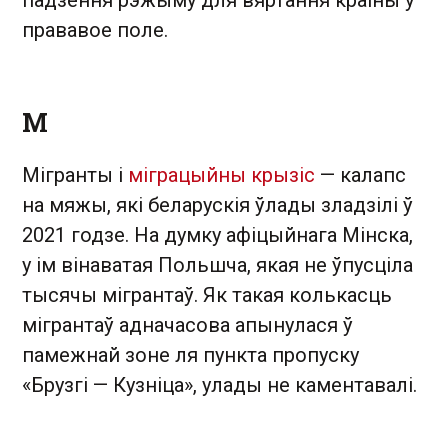
прававое поле.
М
Мігранты і
міграцыйны крызіс
— калапс
на мяжы, які беларускія ўлады зладзілі ў
2021 годзе. На думку афіцыйнага Мінска,
у ім вінаватая Польшча, якая не ўпусціла
тысячы мігрантаў. Як такая колькасць
мігрантаў адначасова апынулася ў
памежнай зоне ля пункта пропуску
«Брузгі — Кузніца», улады не каментавалі.