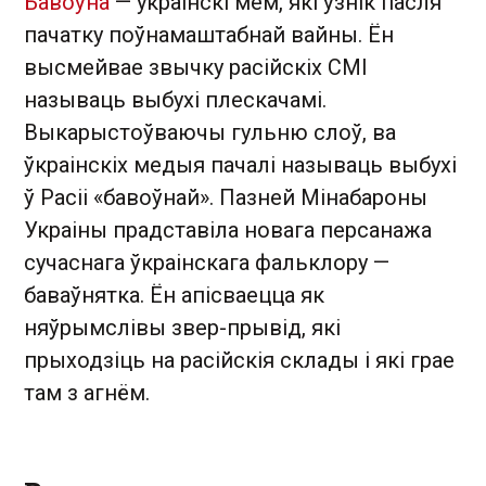
Бавоўна
— украінскі мем, які ўзнік пасля
пачатку поўнамаштабнай вайны. Ён
высмейвае звычку расійскіх СМІ
называць выбухі плескачамі.
Выкарыстоўваючы гульню слоў, ва
ўкраінскіх медыя пачалі называць выбухі
ў Расіі «бавоўнай». Пазней Мінабароны
Украіны прадставіла новага персанажа
сучаснага ўкраінскага фальклору —
баваўнятка. Ён апісваецца як
няўрымслівы звер-прывід, які
прыходзіць на расійскія склады і які грае
там з агнём.