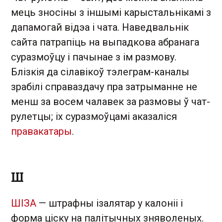
мець зносіны з іншымі карыстальнікамі з
дапамогай відэа і чата. Наведвальнік
сайта патрапіць на выпадкова абранага
суразмоўцу і пачынае з ім размову.
Блізкія да сілавікоў тэлеграм-каналы
зрабілі справаздачу пра затрыманне не
менш за восем чалавек за размовы ў чат-
рулетцы; іх суразмоўцамі аказаліся
правакатары
.
Ш
ШІЗА
— штрафны ізалятар у калоніі і
форма ціску на палітычных зняволеных.