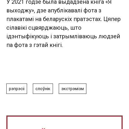
У 2021 годзе была выдадзена кніга «Я
выходжу», дзе апублікавалі фота з
плакатамі на беларускіх пратэстах. Цяпер
сілавікі сцвярджаюць, што
ідэнтыфікуюць і затрымліваюць людзей
па фота з гэтай кнігі.
рэпрэсіі
слоўнік
экстрэмізм