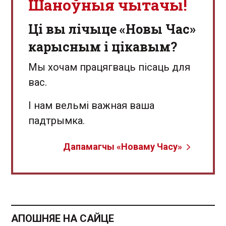
Шаноўныя чытачы!
Ці вы лічыце «Новы Час»
карысным і цікавым?
Мы хочам працягваць пісаць для
вас.
І нам вельмі важная ваша
падтрымка.
Дапамагчы «Новаму Часу»
АПОШНЯЕ НА САЙЦЕ