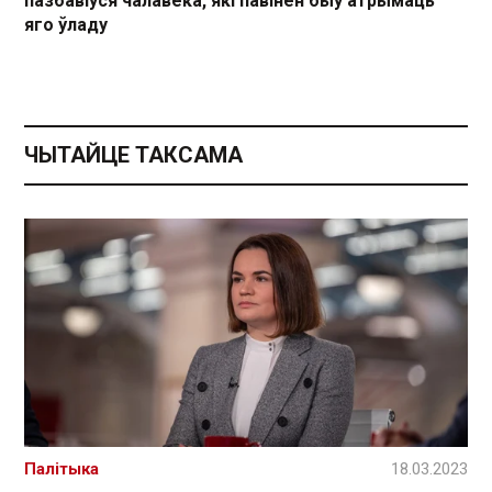
пазбавіўся чалавека, які павінен быў атрымаць
яго ўладу
ЧЫТАЙЦЕ ТАКСАМА
Палітыка
18.03.2023