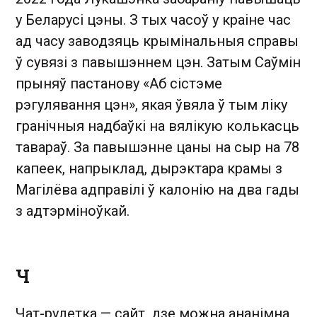
у Беларусі цэны. З тых часоў у краіне час
ад часу заводзяць крымінальныя справы
ў сувязі з павышэннем цэн. Затым Саўмін
прыняў пастанову «Аб сістэме
рэгулявання цэн», якая ўвяла ў тым ліку
гранічныя надбаўкі на вялікую колькасць
тавараў. За павышэнне цаны на сыр на 78
капеек, напрыклад, дырэктара крамы з
Магілёва адправілі ў калонію на два гады
з адтэрміноўкай.
Ч
Чат-рулетка — сайт, дзе можна ананімна