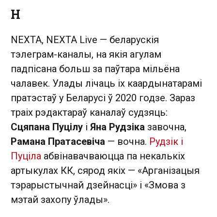
Н
NEXTA, NEXTA Live — беларускія
тэлеграм-каналы, на якія агулам
падпісана больш за паўтара мільёна
чалавек. Улады лічаць іх каардынатарамі
пратэстаў у Беларусі ў 2020 годзе. Зараз
траіх рэдактараў каналаў судзяць:
Сцяпана Пуцілу
і
Яна Рудзіка
завочна,
Рамана Пратасевіча
— вочна.
Рудзік і
Пуціла
абвінавачваюцца па некалькіх
артыкулах КК, сярод якіх — «Арганізацыя
тэрарыстычнай дзейнасці» і «Змова з
мэтай захопу ўлады».