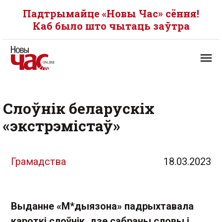
Падтрымайце «Новы Час» сёння!
Каб было што чытаць заўтра
Слоўнік беларускіх
«экстрэмістаў»
Грамадства
18.03.2023
Выданне «М*дыязона» падрыхтавала
кароткі слоўнік, дзе сабраны словы і