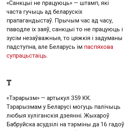
«Санкцыі не працуюць» — штамп, які
часта гучыць ад беларускіх
прапагандыстаў. Прычым час ад часу,
паводле іх заяў, санкцыі то не працуюць і
зусім незаўважныя, то цяжкія і задуманы
падступна, але Беларусь ім
паспяхова
супрацьстаіць
.
Т
«Тэрарызм» — артыкул 359 КК.
Тэрарызмам у Беларусі могуць палічыць
любыя хуліганскія дзеянні. Жыхароў
Бабруйска асудзілі на тэрміны да 16 гадоў