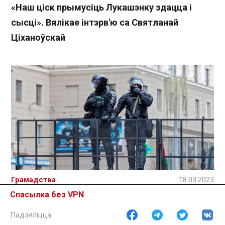
«Наш ціск прымусіць Лукашэнку здацца і
сысці». Вялікае інтэрв'ю са Святланай
Ціханоўскай
Грамадства
18.03.2023
Спасылка без VPN
«Хачу, каб вас адправілі ва Украіну і там
расхерачыла бомбай». Айцішніца распавяла