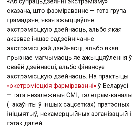
«Аб супрацьдзеянні экстрэмізму»
сказана, што фарміраванне — гэта група
грамадзян, якая ажыццяўляе
экстрэмісцкую дзейнасць, альбо якая
аказвае іншае садзейнічанне
экстрэмісцкай дзейнасці, альбо якая
прызнае магчымасць яе ажыццяўлення ў
сваёй дзейнасці, альбо фінансуе
экстрэмісцкую дзейнасць. На практыцы
«экстрэмісцкія фарміраванні»
ў Беларусі
— гэта незалежныя СМІ, тэлеграм-каналы
(і акаўнты ў іншых сацсетках) пратэсных
ініцыятыў, некамерцыйных арганізацый і
гэтак далей.