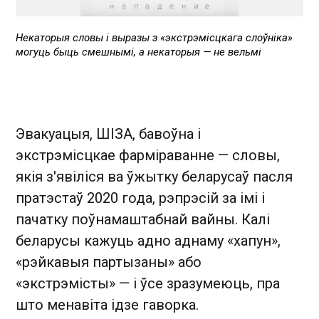
Некаторыя словы і выразы з «экстрэмісцкага слоўніка»
могуць быць смешнымі, а некаторыя — не вельмі
Эвакуацыя, ШІЗА, бавоўна і
экстрэмісцкае фарміраванне — словы,
якія з'явіліся ва ўжытку беларусаў пасля
пратэстаў 2020 года, рэпрэсій за імі і
пачатку поўнамаштабнай вайны. Калі
беларусы кажуць адно аднаму «хапун»,
«рэйкавыя партызаны» або
«экстрэмісты» — і ўсе зразумеюць, пра
што менавіта ідзе гаворка.