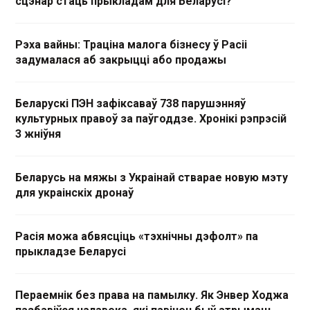
сцэнар стаць прыкладам для Беларусі?
Рэха вайны: Траціна малога бізнесу ў Расіі
задумалася аб закрыцці або продажы
Беларускі ПЭН зафіксаваў 738 парушэнняў
культурных правоў за паўгоддзе. Хронікі рэпрэсій
3 жніўня
Беларусь на мяжы з Украінай стварае новую мэту
для украінскіх дронаў
Расія можа абвясціць «тэхнічны дэфолт» па
прыкладзе Беларусі
Пераемнік без права на памылку. Як Энвер Ходжа