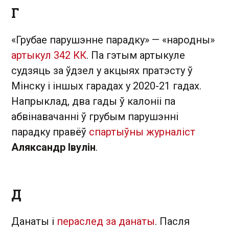
Г
«Грубае парушэнне парадку» — «народны»
артыкул 342 КК
. Па гэтым артыкуле
судзяць за ўдзел у акцыях пратэсту ў
Мінску і іншых гарадах у 2020-21 гадах.
Напрыклад, два гады ў калоніі па
абвінавачанні ў грубым парушэнні
парадку правёў
спартыўны журналіст
Аляксандр Івулін
.
Д
Данаты і
пераслед за данаты
. Пасля